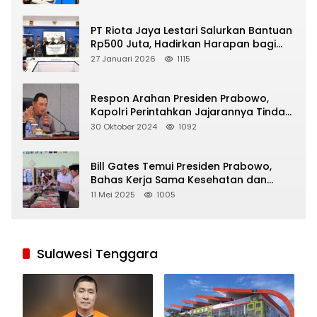
PT Riota Jaya Lestari Salurkan Bantuan
Rp500 Juta, Hadirkan Harapan bagi
Korban Bencana di Sumatera
27 Januari 2026
1115
Respon Arahan Presiden Prabowo,
Kapolri Perintahkan Jajarannya Tindak
Tegas Pelaku Judi Online
30 Oktober 2024
1092
Bill Gates Temui Presiden Prabowo,
Bahas Kerja Sama Kesehatan dan
Program Makan Bergizi Gratis
11 Mei 2025
1005
Sulawesi Tenggara