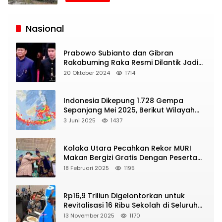
Siaran
Publik
Nasional
Prabowo Subianto dan Gibran
Rakabuming Raka Resmi Dilantik Jadi
Presiden dan Wapres RI
20 Oktober 2024
1714
Indonesia Dikepung 1.728 Gempa
Sepanjang Mei 2025, Berikut Wilayah
Yang Intens Diguncang!
3 Juni 2025
1437
Kolaka Utara Pecahkan Rekor MURI
Makan Bergizi Gratis Dengan Peserta
Terbanyak
18 Februari 2025
1195
Rp16,9 Triliun Digelontorkan untuk
Revitalisasi 16 Ribu Sekolah di Seluruh
Indonesia
13 November 2025
1170