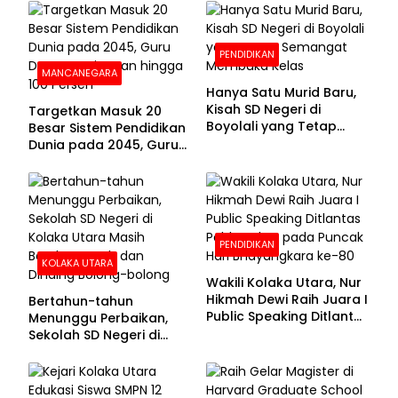
Sekolah
PENDIDIKAN
MANCANEGARA
Hanya Satu Murid Baru,
Kisah SD Negeri di
Targetkan Masuk 20
Boyolali yang Tetap
Besar Sistem Pendidikan
Semangat Membuka
Dunia pada 2045, Guru
Kelas
Dapat Tunjangan hingga
100 Persen
PENDIDIKAN
KOLAKA UTARA
Wakili Kolaka Utara, Nur
Hikmah Dewi Raih Juara I
Bertahun-tahun
Public Speaking Ditlantas
Menunggu Perbaikan,
Polda Sultra pada
Sekolah SD Negeri di
Puncak Hari
Kolaka Utara Masih
Bhayangkara ke-80
Beralas Tanah dan
Dinding Bolong-bolong