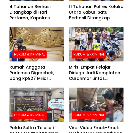
4 Tahanan Berhasil
11 Tahanan Polres Kolaka
Ditangkap di Hari
Utara Kabur, Satu
Pertama, Kapolres
Berhasil Ditangkap
Kolaka Utara Sarankan 7
Buronan Segera
Menyerahkan Diri
HUKUM & KRIMINAL
HUKUM & KRIMINAL
Rumah Anggota
Miris! Empat Pelajar
Parlemen Digerebek,
Diduga Jadi Komplotan
Uang Rp927 Miliar
Curanmor Lintas
hingga BH Emas Disita
Kabupaten
HUKUM & KRIMINAL
HUKUM & KRIMINAL
Polda Sultra Telusuri
Viral Video Emak-Emak