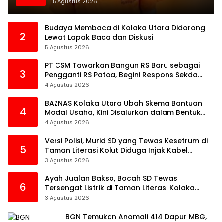
5 Agustus 2026
Budaya Membaca di Kolaka Utara Didorong
2
Lewat Lapak Baca dan Diskusi
5 Agustus 2026
PT CSM Tawarkan Bangun RS Baru sebagai
3
Pengganti RS Patoa, Begini Respons Sekda
Kolut
4 Agustus 2026
BAZNAS Kolaka Utara Ubah Skema Bantuan
4
Modal Usaha, Kini Disalurkan dalam Bentuk
Barang Senilai Rp419,5 Juta
4 Agustus 2026
Versi Polisi, Murid SD yang Tewas Kesetrum di
5
Taman Literasi Kolut Diduga Injak Kabel
Beraliran Listrik
3 Agustus 2026
Ayah Jualan Bakso, Bocah SD Tewas
6
Tersengat Listrik di Taman Literasi Kolaka
Utara
3 Agustus 2026
BGN Temukan Anomali 414 Dapur MBG,