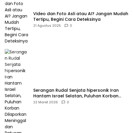
Video dan Foto Asli atau AI? Jangan Mudah
Tertipu, Begini Cara Deteksinya
21 Agustus 2025
0
Serangan Rudal Senjata hipersonik Iran
Hantam Israel Selatan, Puluhan Korban
Dilaporkan Meninggal dan Ratusan Terluka
22 Maret 2026
0