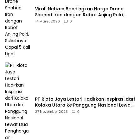
Viral! Netizen Bandingkan Harga Drone
Shahed Iran dengan Robot Anjing Polri,
Selisihnya Capai 5 Kali Lipat
14 Maret 2026
0
PT Riota Jaya Lestari Hadirkan Inspirasi dari
Kolaka Utara ke Panggung Nasional Lewat
Dua Penghargaan Bergengsi
27 November 2025
0