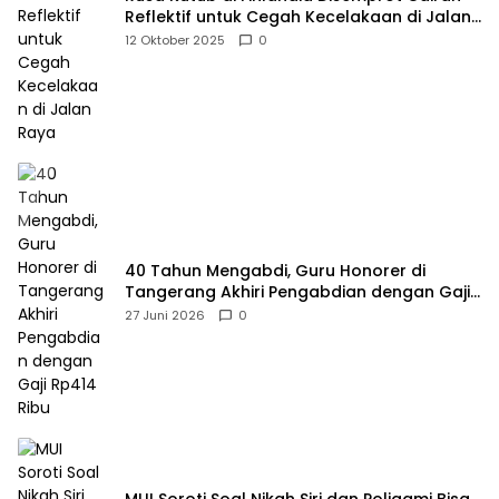
Reflektif untuk Cegah Kecelakaan di Jalan
Raya
12 Oktober 2025
0
40 Tahun Mengabdi, Guru Honorer di
Tangerang Akhiri Pengabdian dengan Gaji
Rp414 Ribu
27 Juni 2026
0
MUI Soroti Soal Nikah Siri dan Poligami Bisa