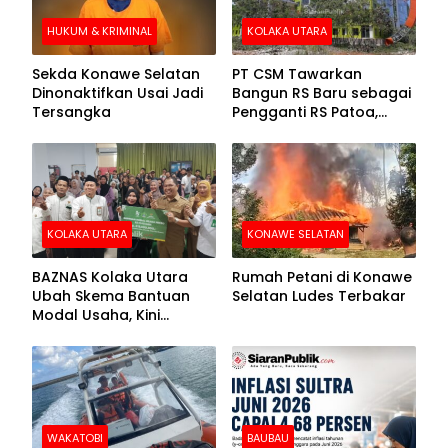
HUKUM & KRIMINAL
KOLAKA UTARA
Sekda Konawe Selatan
PT CSM Tawarkan
Dinonaktifkan Usai Jadi
Bangun RS Baru sebagai
Tersangka
Pengganti RS Patoa,
Begini Respons Sekda
Kolut
KOLAKA UTARA
KONAWE SELATAN
BAZNAS Kolaka Utara
Rumah Petani di Konawe
Ubah Skema Bantuan
Selatan Ludes Terbakar
Modal Usaha, Kini
Disalurkan dalam Bentuk
Barang Senilai Rp419,5
Juta
WAKATOBI
BAUBAU