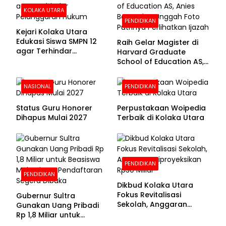
KOLAKA UTARA
PENDIDIKAN
Kejari Kolaka Utara
Edukasi Siswa SMPN 12
Raih Gelar Magister di
agar Terhindar
Harvard Graduate
Pelanggaran Hukum
School of Education AS,
Anies Baswedan Unggah
Foto Putrinya Perlihatkan
NASIONAL
PENDIDIKAN
Ijazah
Status Guru Honorer
Perpustakaan Woipedia
Dihapus Mulai 2027
Terbaik di Kolaka Utara
PENDIDIKAN
PENDIDIKAN
Dikbud Kolaka Utara
Fokus Revitalisasi
Gubernur Sultra
Sekolah, Anggaran
Gunakan Uang Pribadi
Diproyeksikan Rp30
Rp 1,8 Miliar untuk
Miliar
Beasiswa Mahasiswa,