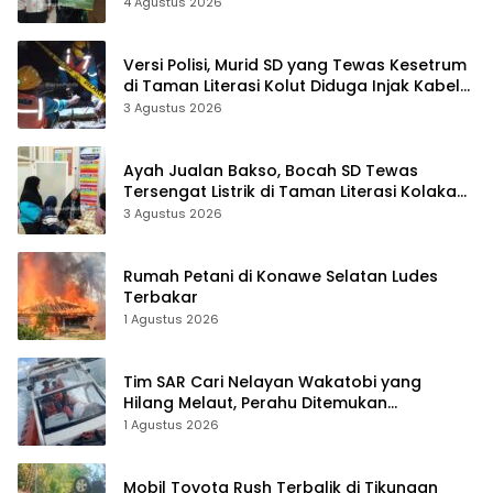
Barang Senilai Rp419,5 Juta
4 Agustus 2026
Versi Polisi, Murid SD yang Tewas Kesetrum
di Taman Literasi Kolut Diduga Injak Kabel
Beraliran Listrik
3 Agustus 2026
Ayah Jualan Bakso, Bocah SD Tewas
Tersengat Listrik di Taman Literasi Kolaka
Utara
3 Agustus 2026
Rumah Petani di Konawe Selatan Ludes
Terbakar
1 Agustus 2026
Tim SAR Cari Nelayan Wakatobi yang
Hilang Melaut, Perahu Ditemukan
Mengapung Kemasukan Air
1 Agustus 2026
Mobil Toyota Rush Terbalik di Tikungan