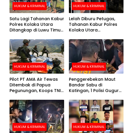
HUKUM & KRIMINAL
HUKUM & KRIMINAL
Satu Lagi Tahanan Kabur
Lelah Diburu Petugas,
Polres Kolaka Utara
Tahanan Kabur Polres
Ditangkap di Luwu Timur,
Kolaka Utara
Lima Masih Buron
Menyerahkan Diri
HUKUM & KRIMINAL
HUKUM & KRIMINAL
Pilot PT AMA Air Tewas
Penggerebekan Maut
Ditembak di Papua
Bandar Sabu di
Pegunungan, Koops TNI
Katingan, 1 Polisi Gugur
Habema Berhasil
dan 2 Hilang
Evakuasi Jenazah
Korban
HUKUM & KRIMINAL
HUKUM & KRIMINAL