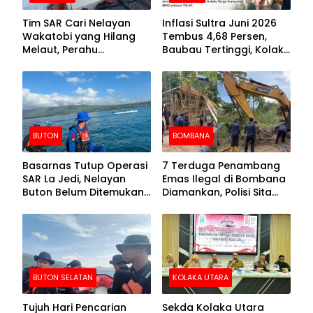
Tim SAR Cari Nelayan
Inflasi Sultra Juni 2026
Wakatobi yang Hilang
Tembus 4,68 Persen,
Melaut, Perahu
Baubau Tertinggi, Kolaka
Ditemukan Mengapung
Posisi Kedua
Kemasukan Air
BUTON
BOMBANA
Basarnas Tutup Operasi
7 Terduga Penambang
SAR La Jedi, Nelayan
Emas Ilegal di Bombana
Buton Belum Ditemukan
Diamankan, Polisi Sita
Setelah Sepekan Dicari
Mesin Dompeng hingga
Crusher
BUTON SELATAN
KOLAKA UTARA
Tujuh Hari Pencarian
Sekda Kolaka Utara