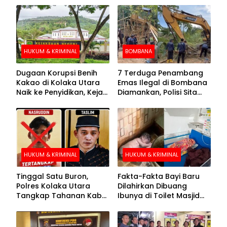
HUKUM & KRIMINAL
BOMBANA
Dugaan Korupsi Benih
7 Terduga Penambang
Kakao di Kolaka Utara
Emas Ilegal di Bombana
Naik ke Penyidikan, Kejari
Diamankan, Polisi Sita
Periksa Sejumlah Pihak
Mesin Dompeng hingga
Crusher
HUKUM & KRIMINAL
HUKUM & KRIMINAL
Tinggal Satu Buron,
Fakta-Fakta Bayi Baru
Polres Kolaka Utara
Dilahirkan Dibuang
Tangkap Tahanan Kabur
Ibunya di Toilet Masjid
ke-10 di Hari ke-21
Kolaka Utara
Pengejaran