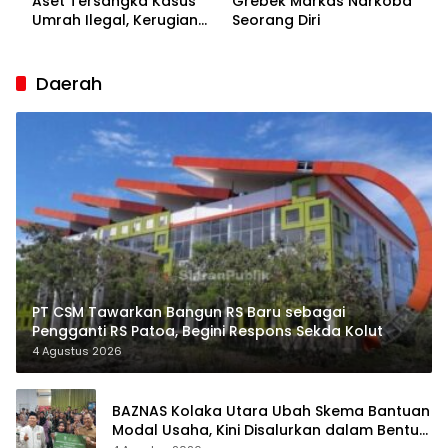
Aset Tersangka Kasus
Grebek Markas Narkoba
Umrah Ilegal, Kerugian
Seorang Diri
Korban Capai Rp7 Miliar
Daerah
PT CSM Tawarkan Bangun RS Baru sebagai
Pengganti RS Patoa, Begini Respons Sekda Kolut
4 Agustus 2026
BAZNAS Kolaka Utara Ubah Skema Bantuan
Modal Usaha, Kini Disalurkan dalam Bentuk