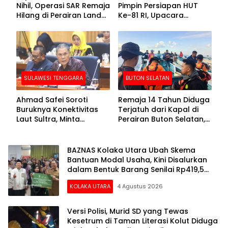
Nihil, Operasi SAR Remaja
Pimpin Persiapan HUT
Hilang di Perairan Lande
Ke-81 RI, Upacara
Buton Selatan Dihentikan
Dipusatkan di Lasusua
SULAWESI TENGGARA
BUTON SELATAN
Ahmad Safei Soroti
Remaja 14 Tahun Diduga
Buruknya Konektivitas
Terjatuh dari Kapal di
Laut Sultra, Minta
Perairan Buton Selatan,
Kemenhub Benahi Tol
Tim SAR Lakukan
Laut hingga KSOP
Pencarian
BAZNAS Kolaka Utara Ubah Skema
Bantuan Modal Usaha, Kini Disalurkan
dalam Bentuk Barang Senilai Rp419,5
Juta
KOLAKA UTARA
4 Agustus 2026
Versi Polisi, Murid SD yang Tewas
Kesetrum di Taman Literasi Kolut Diduga