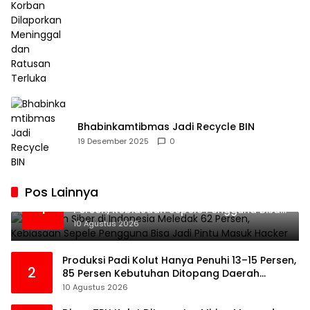
Bhabinkamtibmas Jadi Recycle BIN
19 Desember 2025
0
Pos Lainnya
Serangan Siber di Indonesia Meledak 62
1
Persen, Kebiasaan Sepele Pengguna Bisa
Jadi Pintu Masuk Hacker
10 Agustus 2026
Produksi Padi Kolut Hanya Penuhi 13–15 Persen,
2
85 Persen Kebutuhan Ditopang Daerah
Tetangga
10 Agustus 2026