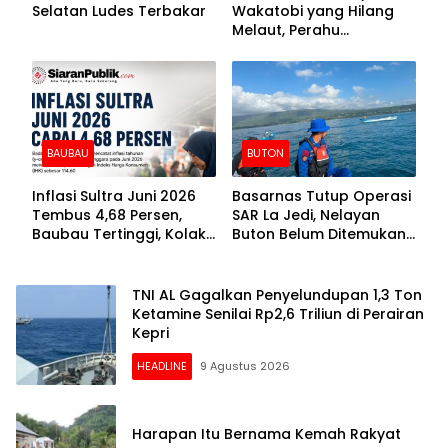
Selatan Ludes Terbakar
Wakatobi yang Hilang
Melaut, Perahu
Ditemukan Mengapung
Kemasukan Air
BAUBAU
BUTON
Inflasi Sultra Juni 2026
Basarnas Tutup Operasi
Tembus 4,68 Persen,
SAR La Jedi, Nelayan
Baubau Tertinggi, Kolaka
Buton Belum Ditemukan
Posisi Kedua
Setelah Sepekan Dicari
TNI AL Gagalkan Penyelundupan 1,3 Ton
Ketamine Senilai Rp2,6 Triliun di Perairan
Kepri
HEADLINE
9 Agustus 2026
Harapan Itu Bernama Kemah Rakyat