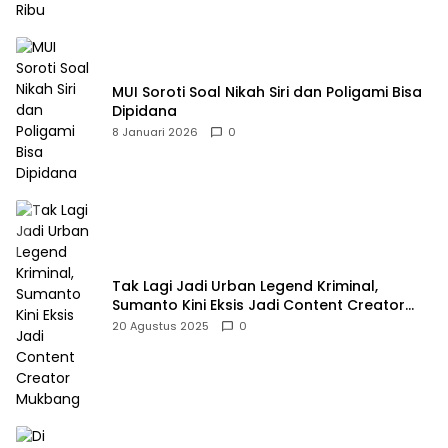
MUI Soroti Soal Nikah Siri dan Poligami Bisa
Dipidana
8 Januari 2026
0
Tak Lagi Jadi Urban Legend Kriminal,
Sumanto Kini Eksis Jadi Content Creator
Mukbang
20 Agustus 2025
0