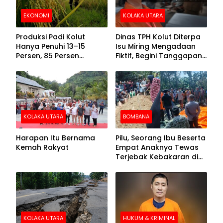
EKONOMI
KOLAKA UTARA
Produksi Padi Kolut
Dinas TPH Kolut Diterpa
Hanya Penuhi 13–15
Isu Miring Mengadaan
Persen, 85 Persen
Fiktif, Begini Tanggapan
Kebutuhan Ditopang
Kadis
Daerah Tetangga
KOLAKA UTARA
BOMBANA
Harapan Itu Bernama
Pilu, Seorang Ibu Beserta
Kemah Rakyat
Empat Anaknya Tewas
Terjebak Kebakaran di
Bombana
KOLAKA UTARA
HUKUM & KRIMINAL