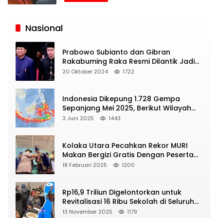
Siaran
Publik
Nasional
Prabowo Subianto dan Gibran
Rakabuming Raka Resmi Dilantik Jadi
Presiden dan Wapres RI
20 Oktober 2024
1722
Indonesia Dikepung 1.728 Gempa
Sepanjang Mei 2025, Berikut Wilayah
Yang Intens Diguncang!
3 Juni 2025
1443
Kolaka Utara Pecahkan Rekor MURI
Makan Bergizi Gratis Dengan Peserta
Terbanyak
18 Februari 2025
1200
Rp16,9 Triliun Digelontorkan untuk
Revitalisasi 16 Ribu Sekolah di Seluruh
Indonesia
13 November 2025
1179