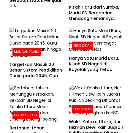
Berubah Status Menjadi
UIN
Kisah Haru dari Sumba,
Murid SD Bergantian
Gendong Temannya
yang Difabel Demi Bisa
Sekolah
PENDIDIKAN
MANCANEGARA
Hanya Satu Murid Baru,
Kisah SD Negeri di
Targetkan Masuk 20
Boyolali yang Tetap
Besar Sistem Pendidikan
Semangat Membuka
Dunia pada 2045, Guru
Kelas
Dapat Tunjangan hingga
100 Persen
PENDIDIKAN
KOLAKA UTARA
Wakili Kolaka Utara, Nur
Hikmah Dewi Raih Juara I
Bertahun-tahun