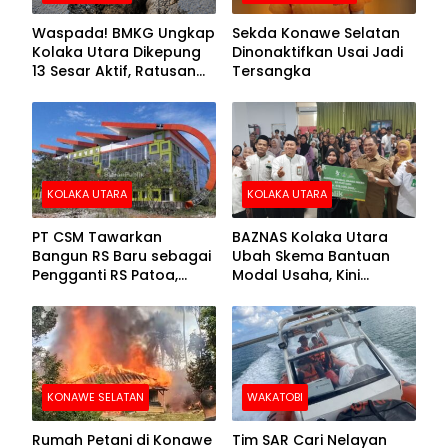
Waspada! BMKG Ungkap
Sekda Konawe Selatan
Kolaka Utara Dikepung
Dinonaktifkan Usai Jadi
13 Sesar Aktif, Ratusan
Tersangka
Gempa Sudah Terekam
KOLAKA UTARA
KOLAKA UTARA
PT CSM Tawarkan
BAZNAS Kolaka Utara
Bangun RS Baru sebagai
Ubah Skema Bantuan
Pengganti RS Patoa,
Modal Usaha, Kini
Begini Respons Sekda
Disalurkan dalam Bentuk
Kolut
Barang Senilai Rp419,5
Juta
KONAWE SELATAN
WAKATOBI
Rumah Petani di Konawe
Tim SAR Cari Nelayan