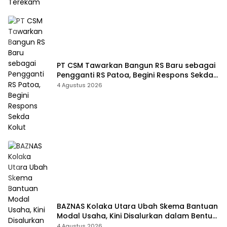
PT CSM Tawarkan Bangun RS Baru sebagai
Pengganti RS Patoa, Begini Respons Sekda
Kolut
4 Agustus 2026
BAZNAS Kolaka Utara Ubah Skema Bantuan
Modal Usaha, Kini Disalurkan dalam Bentuk
Barang Senilai Rp419,5 Juta
4 Agustus 2026