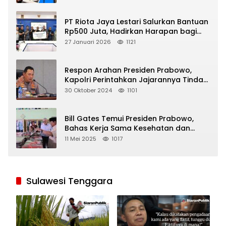
PT Riota Jaya Lestari Salurkan Bantuan
Rp500 Juta, Hadirkan Harapan bagi
Korban Bencana di Sumatera
27 Januari 2026
1121
Respon Arahan Presiden Prabowo,
Kapolri Perintahkan Jajarannya Tindak
Tegas Pelaku Judi Online
30 Oktober 2024
1101
Bill Gates Temui Presiden Prabowo,
Bahas Kerja Sama Kesehatan dan
Program Makan Bergizi Gratis
11 Mei 2025
1017
Sulawesi Tenggara