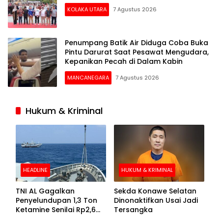
KOLAKA UTARA
7 Agustus 2026
Penumpang Batik Air Diduga Coba Buka
Pintu Darurat Saat Pesawat Mengudara,
Kepanikan Pecah di Dalam Kabin
MANCANEGARA
7 Agustus 2026
Hukum & Kriminal
HEADLINE
HUKUM & KRIMINAL
TNI AL Gagalkan
Sekda Konawe Selatan
Penyelundupan 1,3 Ton
Dinonaktifkan Usai Jadi
Ketamine Senilai Rp2,6
Tersangka
Triliun di Perairan Kepri