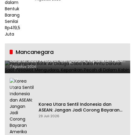
Mancanegara
Penumpang Batik Air Diduga Coba Buka Pintu
Darurat Saat Pesawat Mengudara, Kepanikan Pecah
di Dalam Kabin
7 Agustus 2026
Korea Utara Sentil Indonesia dan
ASEAN: Jangan Jadi Corong Bayaran
Amerika Serikat
29 Juli 2026