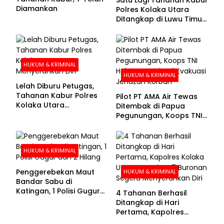
Diamankan
Polres Kolaka Utara
Ditangkap di Luwu Timur,
Lima Masih Buron
HUKUM & KRIMINAL
HUKUM & KRIMINAL
Lelah Diburu Petugas,
Tahanan Kabur Polres
Pilot PT AMA Air Tewas
Kolaka Utara
Ditembak di Papua
Menyerahkan Diri
Pegunungan, Koops TNI
Habema Berhasil
Evakuasi Jenazah
Korban
HUKUM & KRIMINAL
Penggerebekan Maut
HUKUM & KRIMINAL
Bandar Sabu di
Katingan, 1 Polisi Gugur
4 Tahanan Berhasil
dan 2 Hilang
Ditangkap di Hari
Pertama, Kapolres
Kolaka Utara Sarankan 7