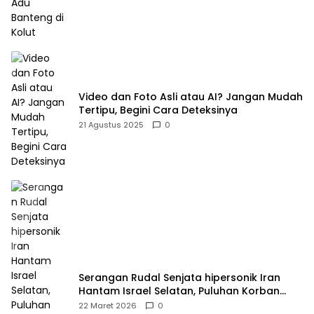
Video dan Foto Asli atau AI? Jangan Mudah
Tertipu, Begini Cara Deteksinya
21 Agustus 2025
0
Serangan Rudal Senjata hipersonik Iran
Hantam Israel Selatan, Puluhan Korban
Dilaporkan Meninggal dan Ratusan Terluka
22 Maret 2026
0