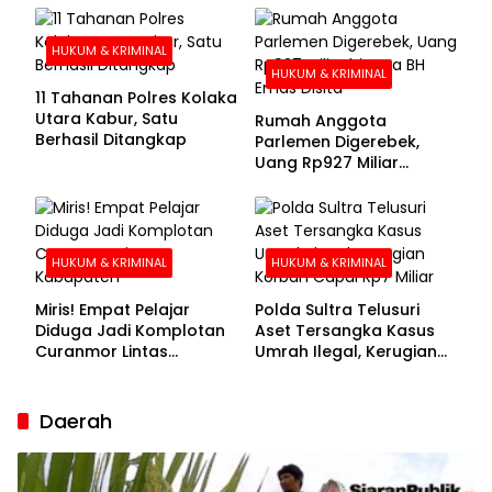
Buronan Segera
Menyerahkan Diri
HUKUM & KRIMINAL
HUKUM & KRIMINAL
11 Tahanan Polres Kolaka
Utara Kabur, Satu
Rumah Anggota
Berhasil Ditangkap
Parlemen Digerebek,
Uang Rp927 Miliar
hingga BH Emas Disita
HUKUM & KRIMINAL
HUKUM & KRIMINAL
Miris! Empat Pelajar
Polda Sultra Telusuri
Diduga Jadi Komplotan
Aset Tersangka Kasus
Curanmor Lintas
Umrah Ilegal, Kerugian
Kabupaten
Korban Capai Rp7 Miliar
Daerah