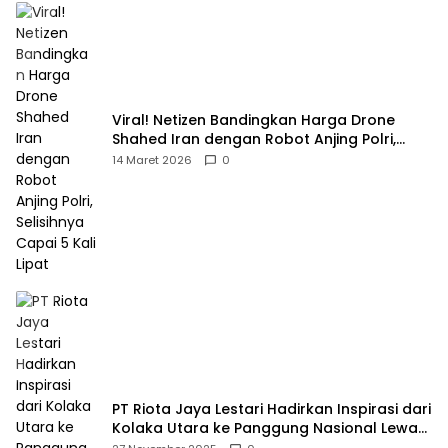
Viral! Netizen Bandingkan Harga Drone
Shahed Iran dengan Robot Anjing Polri,
Selisihnya Capai 5 Kali Lipat
14 Maret 2026
0
PT Riota Jaya Lestari Hadirkan Inspirasi dari
Kolaka Utara ke Panggung Nasional Lewat
Dua Penghargaan Bergengsi