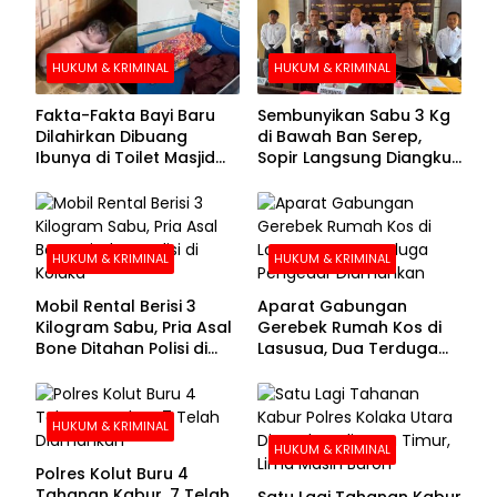
HUKUM & KRIMINAL
HUKUM & KRIMINAL
Fakta-Fakta Bayi Baru
Sembunyikan Sabu 3 Kg
Dilahirkan Dibuang
di Bawah Ban Serep,
Ibunya di Toilet Masjid
Sopir Langsung Diangkut
Kolaka Utara
Polisi
HUKUM & KRIMINAL
HUKUM & KRIMINAL
Mobil Rental Berisi 3
Aparat Gabungan
Kilogram Sabu, Pria Asal
Gerebek Rumah Kos di
Bone Ditahan Polisi di
Lasusua, Dua Terduga
Kolaka
Pengedar Diamankan
HUKUM & KRIMINAL
HUKUM & KRIMINAL
Polres Kolut Buru 4
Tahanan Kabur, 7 Telah
Satu Lagi Tahanan Kabur