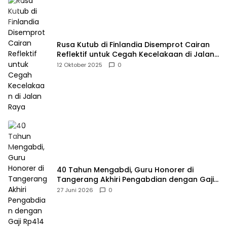
Rusa Kutub di Finlandia Disemprot Cairan
Reflektif untuk Cegah Kecelakaan di Jalan
Raya
12 Oktober 2025
0
40 Tahun Mengabdi, Guru Honorer di
Tangerang Akhiri Pengabdian dengan Gaji
Rp414 Ribu
27 Juni 2026
0