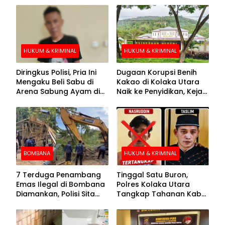
HUKUM & KRIMINAL
HUKUM & KRIMINAL
Diringkus Polisi, Pria Ini
Dugaan Korupsi Benih
Mengaku Beli Sabu di
Kakao di Kolaka Utara
Arena Sabung Ayam di
Naik ke Penyidikan, Kejari
Kolaka
Periksa Sejumlah Pihak
BOMBANA
HUKUM & KRIMINAL
7 Terduga Penambang
Tinggal Satu Buron,
Emas Ilegal di Bombana
Polres Kolaka Utara
Diamankan, Polisi Sita
Tangkap Tahanan Kabur
Mesin Dompeng hingga
ke-10 di Hari ke-21
Crusher
Pengejaran