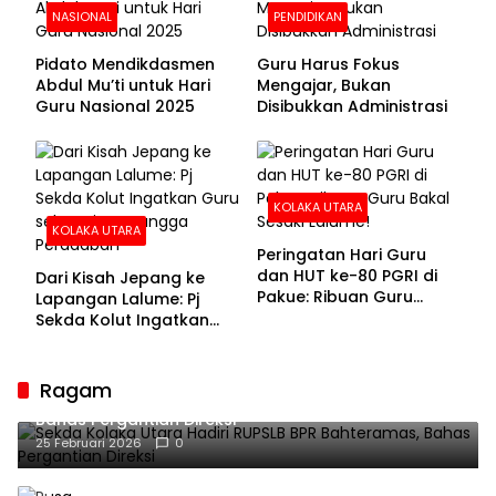
NASIONAL
PENDIDIKAN
Pidato Mendikdasmen
Guru Harus Fokus
Abdul Mu’ti untuk Hari
Mengajar, Bukan
Guru Nasional 2025
Disibukkan Administrasi
KOLAKA UTARA
KOLAKA UTARA
Peringatan Hari Guru
dan HUT ke-80 PGRI di
Dari Kisah Jepang ke
Pakue: Ribuan Guru
Lapangan Lalume: Pj
Bakal Sesaki Lalume!
Sekda Kolut Ingatkan
Guru sebagai
Penyangga Peradaban
Ragam
Sekda Kolaka Utara Hadiri RUPSLB BPR Bahteramas,
Bahas Pergantian Direksi
25 Februari 2026
0