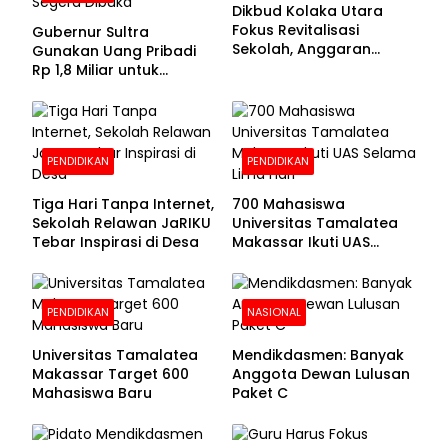
Dikbud Kolaka Utara
Fokus Revitalisasi
Gubernur Sultra
Sekolah, Anggaran
Gunakan Uang Pribadi
Diproyeksikan Rp30
Rp 1,8 Miliar untuk
Miliar
Beasiswa Mahasiswa,
Pendaftaran Segera
Dibuka
PENDIDIKAN
PENDIDIKAN
Tiga Hari Tanpa Internet,
700 Mahasiswa
Sekolah Relawan JaRIKU
Universitas Tamalatea
Tebar Inspirasi di Desa
Makassar Ikuti UAS
Selama Lima Hari
PENDIDIKAN
NASIONAL
Universitas Tamalatea
Mendikdasmen: Banyak
Makassar Target 600
Anggota Dewan Lulusan
Mahasiswa Baru
Paket C