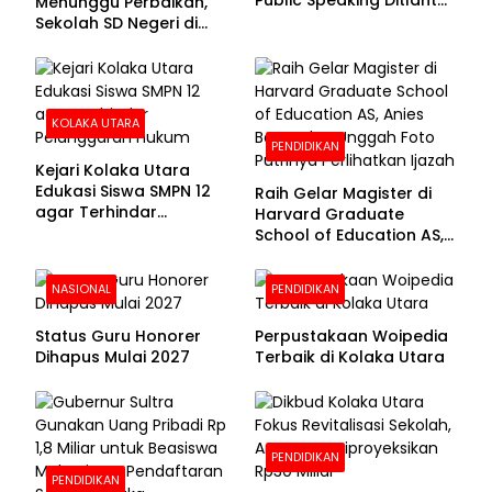
Public Speaking Ditlantas
Menunggu Perbaikan,
Polda Sultra pada
Sekolah SD Negeri di
Puncak Hari
Kolaka Utara Masih
Bhayangkara ke-80
Beralas Tanah dan
Dinding Bolong-bolong
KOLAKA UTARA
PENDIDIKAN
Kejari Kolaka Utara
Edukasi Siswa SMPN 12
Raih Gelar Magister di
agar Terhindar
Harvard Graduate
Pelanggaran Hukum
School of Education AS,
Anies Baswedan Unggah
Foto Putrinya Perlihatkan
NASIONAL
PENDIDIKAN
Ijazah
Status Guru Honorer
Perpustakaan Woipedia
Dihapus Mulai 2027
Terbaik di Kolaka Utara
PENDIDIKAN
PENDIDIKAN