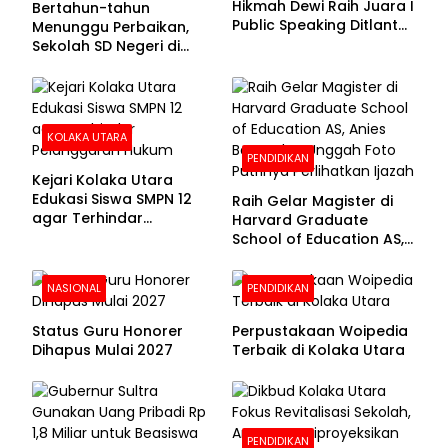
Hikmah Dewi Raih Juara I
Bertahun-tahun
Public Speaking Ditlantas
Menunggu Perbaikan,
Polda Sultra pada
Sekolah SD Negeri di
Puncak Hari
Kolaka Utara Masih
Bhayangkara ke-80
Beralas Tanah dan
Dinding Bolong-bolong
KOLAKA UTARA
PENDIDIKAN
Kejari Kolaka Utara
Edukasi Siswa SMPN 12
Raih Gelar Magister di
agar Terhindar
Harvard Graduate
Pelanggaran Hukum
School of Education AS,
Anies Baswedan Unggah
Foto Putrinya Perlihatkan
NASIONAL
PENDIDIKAN
Ijazah
Status Guru Honorer
Perpustakaan Woipedia
Dihapus Mulai 2027
Terbaik di Kolaka Utara
PENDIDIKAN