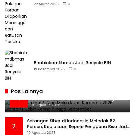
Dilaporkan Meninggal dan Ratusan Terluka
22 Maret 2026
0
Bhabinkamtibmas Jadi Recycle BIN
19 Desember 2025
0
Pos Lainnya
BMKG Warning! El Nino Makin Kuat,
1
Kemarau 2026 Diprediksi Lebih Kering
hingga September
10 Agustus 2026
Serangan Siber di Indonesia Meledak 62
2
Persen, Kebiasaan Sepele Pengguna Bisa Jadi
Pintu Masuk Hacker
10 Agustus 2026