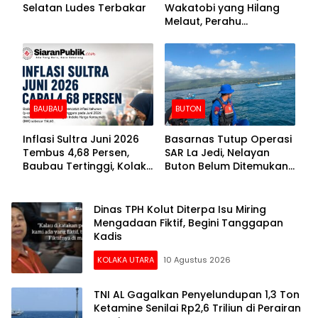
Selatan Ludes Terbakar
Wakatobi yang Hilang
Melaut, Perahu
Ditemukan Mengapung
Kemasukan Air
BAUBAU
BUTON
Inflasi Sultra Juni 2026
Basarnas Tutup Operasi
Tembus 4,68 Persen,
SAR La Jedi, Nelayan
Baubau Tertinggi, Kolaka
Buton Belum Ditemukan
Posisi Kedua
Setelah Sepekan Dicari
Dinas TPH Kolut Diterpa Isu Miring
Mengadaan Fiktif, Begini Tanggapan
Kadis
KOLAKA UTARA
10 Agustus 2026
TNI AL Gagalkan Penyelundupan 1,3 Ton
Ketamine Senilai Rp2,6 Triliun di Perairan