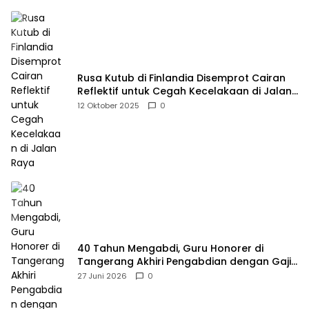
Rusa Kutub di Finlandia Disemprot Cairan
Reflektif untuk Cegah Kecelakaan di Jalan
Raya
12 Oktober 2025
0
40 Tahun Mengabdi, Guru Honorer di
Tangerang Akhiri Pengabdian dengan Gaji
Rp414 Ribu
27 Juni 2026
0