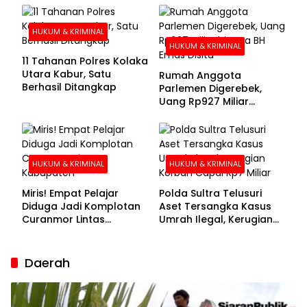
Buronan Segera
Menyerahkan Diri
HUKUM & KRIMINAL
HUKUM & KRIMINAL
11 Tahanan Polres Kolaka
Utara Kabur, Satu
Rumah Anggota
Berhasil Ditangkap
Parlemen Digerebek,
Uang Rp927 Miliar
hingga BH Emas Disita
HUKUM & KRIMINAL
HUKUM & KRIMINAL
Miris! Empat Pelajar
Polda Sultra Telusuri
Diduga Jadi Komplotan
Aset Tersangka Kasus
Curanmor Lintas
Umrah Ilegal, Kerugian
Kabupaten
Korban Capai Rp7 Miliar
Daerah