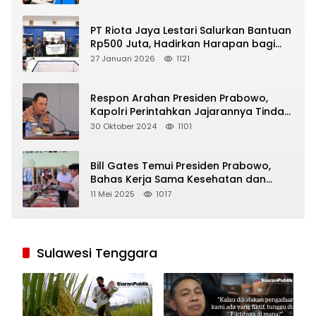
PT Riota Jaya Lestari Salurkan Bantuan
Rp500 Juta, Hadirkan Harapan bagi
Korban Bencana di Sumatera
27 Januari 2026
1121
Respon Arahan Presiden Prabowo,
Kapolri Perintahkan Jajarannya Tindak
Tegas Pelaku Judi Online
30 Oktober 2024
1101
Bill Gates Temui Presiden Prabowo,
Bahas Kerja Sama Kesehatan dan
Program Makan Bergizi Gratis
11 Mei 2025
1017
Sulawesi Tenggara