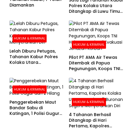
Diamankan
Polres Kolaka Utara
Ditangkap di Luwu Timur,
Lima Masih Buron
HUKUM & KRIMINAL
HUKUM & KRIMINAL
Lelah Diburu Petugas,
Tahanan Kabur Polres
Pilot PT AMA Air Tewas
Kolaka Utara
Ditembak di Papua
Menyerahkan Diri
Pegunungan, Koops TNI
Habema Berhasil
Evakuasi Jenazah
Korban
HUKUM & KRIMINAL
Penggerebekan Maut
HUKUM & KRIMINAL
Bandar Sabu di
Katingan, 1 Polisi Gugur
4 Tahanan Berhasil
dan 2 Hilang
Ditangkap di Hari
Pertama, Kapolres
Kolaka Utara Sarankan 7