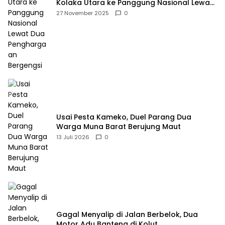
Kolaka Utara ke Panggung Nasional Lewat
Dua Penghargaan Bergengsi
27 November 2025
0
Usai Pesta Kameko, Duel Parang Dua
Warga Muna Barat Berujung Maut
13 Juli 2026
0
Gagal Menyalip di Jalan Berbelok, Dua
Motor Adu Banteng di Kolut