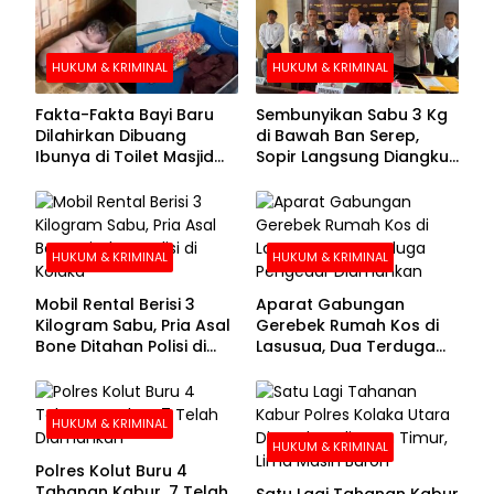
HUKUM & KRIMINAL
HUKUM & KRIMINAL
Fakta-Fakta Bayi Baru
Sembunyikan Sabu 3 Kg
Dilahirkan Dibuang
di Bawah Ban Serep,
Ibunya di Toilet Masjid
Sopir Langsung Diangkut
Kolaka Utara
Polisi
HUKUM & KRIMINAL
HUKUM & KRIMINAL
Mobil Rental Berisi 3
Aparat Gabungan
Kilogram Sabu, Pria Asal
Gerebek Rumah Kos di
Bone Ditahan Polisi di
Lasusua, Dua Terduga
Kolaka
Pengedar Diamankan
HUKUM & KRIMINAL
HUKUM & KRIMINAL
Polres Kolut Buru 4
Tahanan Kabur, 7 Telah
Satu Lagi Tahanan Kabur