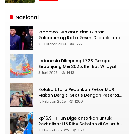
Siaran
Publik
Nasional
Prabowo Subianto dan Gibran
Rakabuming Raka Resmi Dilantik Jadi
Presiden dan Wapres RI
20 Oktober 2024
1722
Indonesia Dikepung 1.728 Gempa
Sepanjang Mei 2025, Berikut Wilayah
Yang Intens Diguncang!
3 Juni 2025
1443
Kolaka Utara Pecahkan Rekor MURI
Makan Bergizi Gratis Dengan Peserta
Terbanyak
18 Februari 2025
1200
Rp16,9 Triliun Digelontorkan untuk
Revitalisasi 16 Ribu Sekolah di Seluruh
Indonesia
13 November 2025
1179