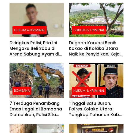
HUKUM & KRIMINAL
HUKUM & KRIMINAL
Diringkus Polisi, Pria Ini
Dugaan Korupsi Benih
Mengaku Beli Sabu di
Kakao di Kolaka Utara
Arena Sabung Ayam di
Naik ke Penyidikan, Kejari
Kolaka
Periksa Sejumlah Pihak
BOMBANA
HUKUM & KRIMINAL
7 Terduga Penambang
Tinggal Satu Buron,
Emas Ilegal di Bombana
Polres Kolaka Utara
Diamankan, Polisi Sita
Tangkap Tahanan Kabur
Mesin Dompeng hingga
ke-10 di Hari ke-21
Crusher
Pengejaran