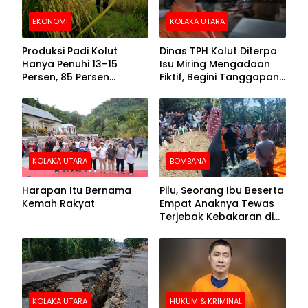
EKONOMI
KOLAKA UTARA
Produksi Padi Kolut
Dinas TPH Kolut Diterpa
Hanya Penuhi 13–15
Isu Miring Mengadaan
Persen, 85 Persen
Fiktif, Begini Tanggapan
Kebutuhan Ditopang
Kadis
Daerah Tetangga
KOLAKA UTARA
BOMBANA
Harapan Itu Bernama
Pilu, Seorang Ibu Beserta
Kemah Rakyat
Empat Anaknya Tewas
Terjebak Kebakaran di
Bombana
KOLAKA UTARA
HUKUM & KRIMINAL