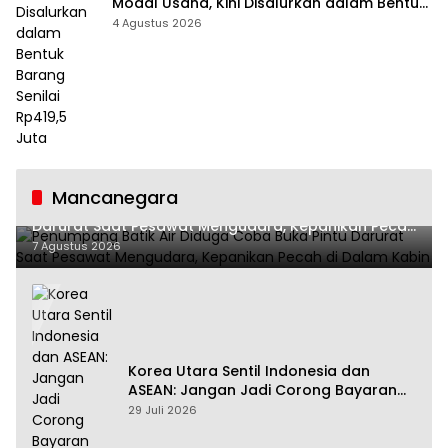
Modal Usaha, Kini Disalurkan dalam Bentuk
Barang Senilai Rp419,5 Juta
4 Agustus 2026
Mancanegara
Penumpang Batik Air Diduga Coba Buka Pintu
Darurat Saat Pesawat Mengudara, Kepanikan Pecah
di Dalam Kabin
7 Agustus 2026
Korea Utara Sentil Indonesia dan
ASEAN: Jangan Jadi Corong Bayaran
Amerika Serikat
29 Juli 2026