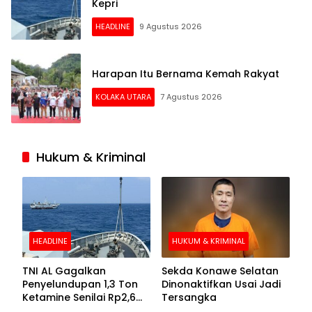
Kepri
HEADLINE
9 Agustus 2026
Harapan Itu Bernama Kemah Rakyat
KOLAKA UTARA
7 Agustus 2026
Hukum & Kriminal
HEADLINE
HUKUM & KRIMINAL
TNI AL Gagalkan
Sekda Konawe Selatan
Penyelundupan 1,3 Ton
Dinonaktifkan Usai Jadi
Ketamine Senilai Rp2,6
Tersangka
Triliun di Perairan Kepri