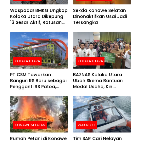
Waspada! BMKG Ungkap
Sekda Konawe Selatan
Kolaka Utara Dikepung
Dinonaktifkan Usai Jadi
13 Sesar Aktif, Ratusan
Tersangka
Gempa Sudah Terekam
KOLAKA UTARA
KOLAKA UTARA
PT CSM Tawarkan
BAZNAS Kolaka Utara
Bangun RS Baru sebagai
Ubah Skema Bantuan
Pengganti RS Patoa,
Modal Usaha, Kini
Begini Respons Sekda
Disalurkan dalam Bentuk
Kolut
Barang Senilai Rp419,5
Juta
KONAWE SELATAN
WAKATOBI
Rumah Petani di Konawe
Tim SAR Cari Nelayan