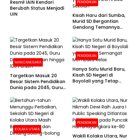
Resmi! IAIN Kendari
PENDIDIKAN
Berubah Status Menjadi
UIN
Kisah Haru dari Sumba,
Murid SD Bergantian
Gendong Temannya
yang Difabel Demi Bisa
Sekolah
PENDIDIKAN
MANCANEGARA
Hanya Satu Murid Baru,
Kisah SD Negeri di
Targetkan Masuk 20
Boyolali yang Tetap
Besar Sistem Pendidikan
Semangat Membuka
Dunia pada 2045, Guru
Kelas
Dapat Tunjangan hingga
100 Persen
PENDIDIKAN
KOLAKA UTARA
Wakili Kolaka Utara, Nur