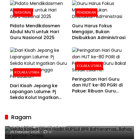
NASIONAL
PENDIDIKAN
Pidato Mendikdasmen
Guru Harus Fokus
Abdul Mu’ti untuk Hari
Mengajar, Bukan
Guru Nasional 2025
Disibukkan Administrasi
KOLAKA UTARA
KOLAKA UTARA
Peringatan Hari Guru
dan HUT ke-80 PGRI di
Dari Kisah Jepang ke
Pakue: Ribuan Guru
Lapangan Lalume: Pj
Bakal Sesaki Lalume!
Sekda Kolut Ingatkan
Guru sebagai
Penyangga Peradaban
Ragam
Sekda Kolaka Utara Hadiri RUPSLB BPR Bahteramas,
Bahas Pergantian Direksi
25 Februari 2026
0