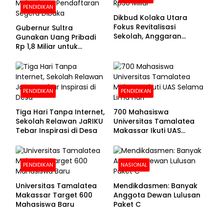
PENDIDIKAN
Dikbud Kolaka Utara
Fokus Revitalisasi
Gubernur Sultra
Sekolah, Anggaran
Gunakan Uang Pribadi
Diproyeksikan Rp30
Rp 1,8 Miliar untuk
Miliar
Beasiswa Mahasiswa,
Pendaftaran Segera
Dibuka
PENDIDIKAN
PENDIDIKAN
Tiga Hari Tanpa Internet,
700 Mahasiswa
Sekolah Relawan JaRIKU
Universitas Tamalatea
Tebar Inspirasi di Desa
Makassar Ikuti UAS
Selama Lima Hari
PENDIDIKAN
NASIONAL
Universitas Tamalatea
Mendikdasmen: Banyak
Makassar Target 600
Anggota Dewan Lulusan
Mahasiswa Baru
Paket C