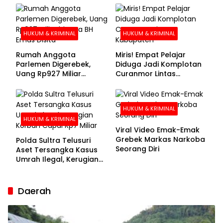
Buronan Segera
Menyerahkan Diri
HUKUM & KRIMINAL
HUKUM & KRIMINAL
Rumah Anggota
Miris! Empat Pelajar
Parlemen Digerebek,
Diduga Jadi Komplotan
Uang Rp927 Miliar
Curanmor Lintas
hingga BH Emas Disita
Kabupaten
HUKUM & KRIMINAL
HUKUM & KRIMINAL
Viral Video Emak-Emak
Grebek Markas Narkoba
Polda Sultra Telusuri
Seorang Diri
Aset Tersangka Kasus
Umrah Ilegal, Kerugian
Korban Capai Rp7 Miliar
Daerah