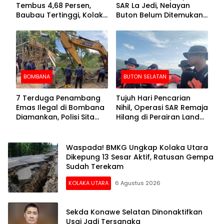
Tembus 4,68 Persen,
SAR La Jedi, Nelayan
Baubau Tertinggi, Kolaka
Buton Belum Ditemukan
Posisi Kedua
Setelah Sepekan Dicari
BOMBANA
BUTON SELATAN
7 Terduga Penambang
Tujuh Hari Pencarian
Emas Ilegal di Bombana
Nihil, Operasi SAR Remaja
Diamankan, Polisi Sita
Hilang di Perairan Lande
Mesin Dompeng hingga
Buton Selatan Dihentikan
Crusher
Waspada! BMKG Ungkap Kolaka Utara
Dikepung 13 Sesar Aktif, Ratusan Gempa
Sudah Terekam
KOLAKA UTARA
6 Agustus 2026
Sekda Konawe Selatan Dinonaktifkan
Usai Jadi Tersangka