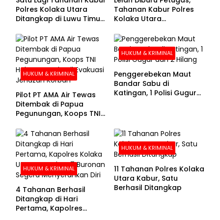
Polres Kolaka Utara
Tahanan Kabur Polres
Ditangkap di Luwu Timur,
Kolaka Utara
Lima Masih Buron
Menyerahkan Diri
HUKUM & KRIMINAL
Penggerebekan Maut
HUKUM & KRIMINAL
Bandar Sabu di
Katingan, 1 Polisi Gugur
Pilot PT AMA Air Tewas
dan 2 Hilang
Ditembak di Papua
Pegunungan, Koops TNI
Habema Berhasil
Evakuasi Jenazah
Korban
HUKUM & KRIMINAL
11 Tahanan Polres Kolaka
HUKUM & KRIMINAL
Utara Kabur, Satu
Berhasil Ditangkap
4 Tahanan Berhasil
Ditangkap di Hari
Pertama, Kapolres
Kolaka Utara Sarankan 7