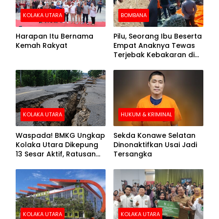
KOLAKA UTARA
BOMBANA
Harapan Itu Bernama
Pilu, Seorang Ibu Beserta
Kemah Rakyat
Empat Anaknya Tewas
Terjebak Kebakaran di
Bombana
KOLAKA UTARA
HUKUM & KRIMINAL
Waspada! BMKG Ungkap
Sekda Konawe Selatan
Kolaka Utara Dikepung
Dinonaktifkan Usai Jadi
13 Sesar Aktif, Ratusan
Tersangka
Gempa Sudah Terekam
KOLAKA UTARA
KOLAKA UTARA