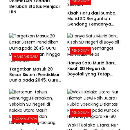
Resmi! IAIN Kendari
PENDIDIKAN
Berubah Status Menjadi
UIN
Kisah Haru dari Sumba,
Murid SD Bergantian
Gendong Temannya
yang Difabel Demi Bisa
Sekolah
PENDIDIKAN
MANCANEGARA
Hanya Satu Murid Baru,
Kisah SD Negeri di
Targetkan Masuk 20
Boyolali yang Tetap
Besar Sistem Pendidikan
Semangat Membuka
Dunia pada 2045, Guru
Kelas
Dapat Tunjangan hingga
100 Persen
PENDIDIKAN
KOLAKA UTARA
Wakili Kolaka Utara, Nur