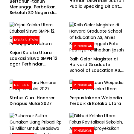
Hikmah Dewi Raih Juara I
Bertahun-tahun
Public Speaking Ditlantas
Menunggu Perbaikan,
Polda Sultra pada
Sekolah SD Negeri di
Puncak Hari
Kolaka Utara Masih
Bhayangkara ke-80
Beralas Tanah dan
Dinding Bolong-bolong
KOLAKA UTARA
PENDIDIKAN
Kejari Kolaka Utara
Edukasi Siswa SMPN 12
Raih Gelar Magister di
agar Terhindar
Harvard Graduate
Pelanggaran Hukum
School of Education AS,
Anies Baswedan Unggah
Foto Putrinya Perlihatkan
NASIONAL
PENDIDIKAN
Ijazah
Status Guru Honorer
Perpustakaan Woipedia
Dihapus Mulai 2027
Terbaik di Kolaka Utara
PENDIDIKAN