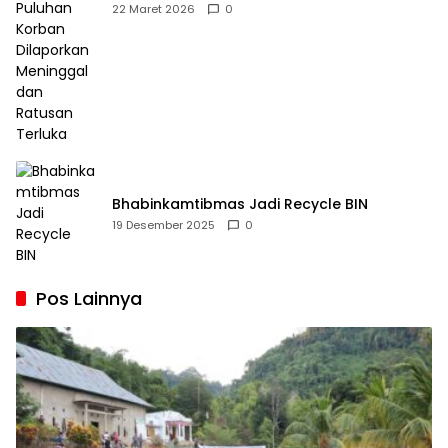
Dilaporkan Meninggal dan Ratusan Terluka
22 Maret 2026
0
Bhabinkamtibmas Jadi Recycle BIN
19 Desember 2025
0
Pos Lainnya