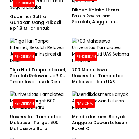
PENDIDIKAN
Dikbud Kolaka Utara
Fokus Revitalisasi
Gubernur Sultra
Sekolah, Anggaran
Gunakan Uang Pribadi
Diproyeksikan Rp30
Rp 1,8 Miliar untuk
Miliar
Beasiswa Mahasiswa,
Pendaftaran Segera
Dibuka
PENDIDIKAN
PENDIDIKAN
Tiga Hari Tanpa Internet,
700 Mahasiswa
Sekolah Relawan JaRIKU
Universitas Tamalatea
Tebar Inspirasi di Desa
Makassar Ikuti UAS
Selama Lima Hari
PENDIDIKAN
NASIONAL
Universitas Tamalatea
Mendikdasmen: Banyak
Makassar Target 600
Anggota Dewan Lulusan
Mahasiswa Baru
Paket C