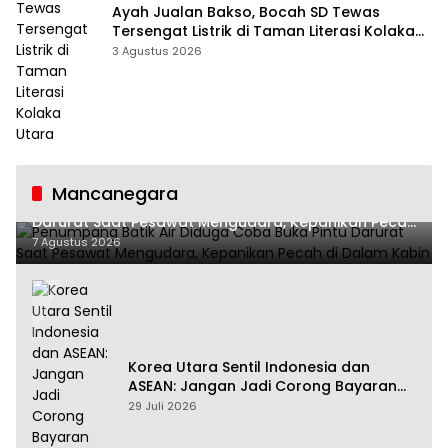
Ayah Jualan Bakso, Bocah SD Tewas
Tersengat Listrik di Taman Literasi Kolaka
Utara
3 Agustus 2026
Mancanegara
Penumpang Batik Air Diduga Coba Buka Pintu
Darurat Saat Pesawat Mengudara, Kepanikan Pecah
di Dalam Kabin
7 Agustus 2026
Korea Utara Sentil Indonesia dan
ASEAN: Jangan Jadi Corong Bayaran
Amerika Serikat
29 Juli 2026