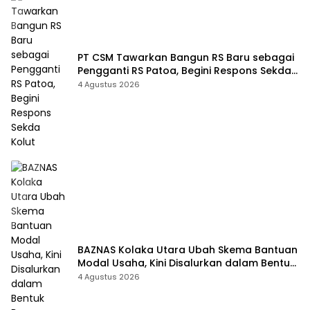
PT CSM Tawarkan Bangun RS Baru sebagai
Pengganti RS Patoa, Begini Respons Sekda
Kolut
4 Agustus 2026
BAZNAS Kolaka Utara Ubah Skema Bantuan
Modal Usaha, Kini Disalurkan dalam Bentuk
Barang Senilai Rp419,5 Juta
4 Agustus 2026