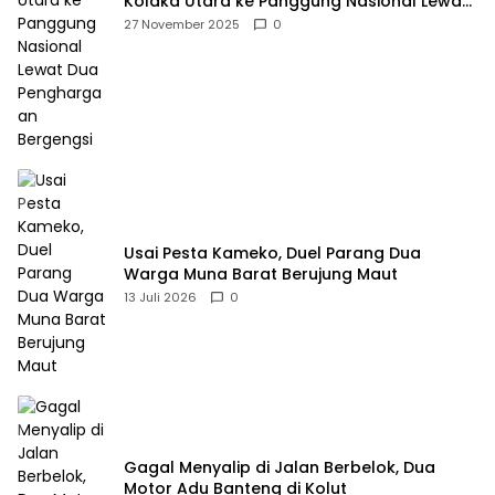
Kolaka Utara ke Panggung Nasional Lewat
Dua Penghargaan Bergengsi
27 November 2025
0
Usai Pesta Kameko, Duel Parang Dua
Warga Muna Barat Berujung Maut
13 Juli 2026
0
Gagal Menyalip di Jalan Berbelok, Dua
Motor Adu Banteng di Kolut