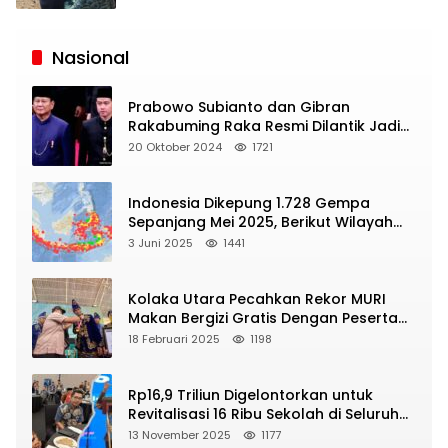
Siaran
Publik
Nasional
Prabowo Subianto dan Gibran
Rakabuming Raka Resmi Dilantik Jadi
Presiden dan Wapres RI
20 Oktober 2024
1721
Indonesia Dikepung 1.728 Gempa
Sepanjang Mei 2025, Berikut Wilayah
Yang Intens Diguncang!
3 Juni 2025
1441
Kolaka Utara Pecahkan Rekor MURI
Makan Bergizi Gratis Dengan Peserta
Terbanyak
18 Februari 2025
1198
Rp16,9 Triliun Digelontorkan untuk
Revitalisasi 16 Ribu Sekolah di Seluruh
Indonesia
13 November 2025
1177