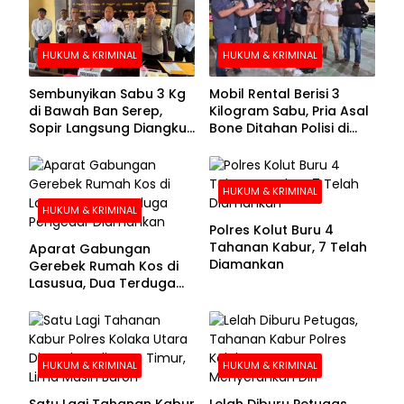
HUKUM & KRIMINAL
HUKUM & KRIMINAL
Sembunyikan Sabu 3 Kg
Mobil Rental Berisi 3
di Bawah Ban Serep,
Kilogram Sabu, Pria Asal
Sopir Langsung Diangkut
Bone Ditahan Polisi di
Polisi
Kolaka
HUKUM & KRIMINAL
HUKUM & KRIMINAL
Polres Kolut Buru 4
Tahanan Kabur, 7 Telah
Aparat Gabungan
Diamankan
Gerebek Rumah Kos di
Lasusua, Dua Terduga
Pengedar Diamankan
HUKUM & KRIMINAL
HUKUM & KRIMINAL
Satu Lagi Tahanan Kabur
Lelah Diburu Petugas,