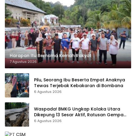
Harapan Itu Bernama Kemah Rakyat
7 Agustus 2026
Pilu, Seorang Ibu Beserta Empat Anaknya
Tewas Terjebak Kebakaran di Bombana
6 Agustus 2026
Waspada! BMKG Ungkap Kolaka Utara
Dikepung 13 Sesar Aktif, Ratusan Gempa
Sudah Terekam
6 Agustus 2026