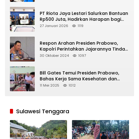
PT Riota Jaya Lestari Salurkan Bantuan
Rp500 Juta, Hadirkan Harapan bagi
Korban Bencana di Sumatera
27 Januari 2026
1119
Respon Arahan Presiden Prabowo,
Kapolri Perintahkan Jajarannya Tindak
Tegas Pelaku Judi Online
30 Oktober 2024
1097
Bill Gates Temui Presiden Prabowo,
Bahas Kerja Sama Kesehatan dan
Program Makan Bergizi Gratis
11 Mei 2025
1012
Sulawesi Tenggara