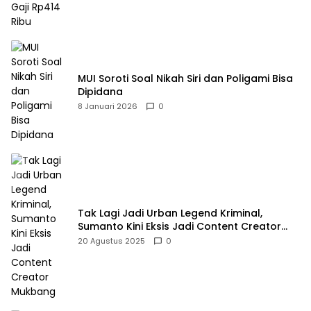
MUI Soroti Soal Nikah Siri dan Poligami Bisa
Dipidana
8 Januari 2026
0
Tak Lagi Jadi Urban Legend Kriminal,
Sumanto Kini Eksis Jadi Content Creator
Mukbang
20 Agustus 2025
0