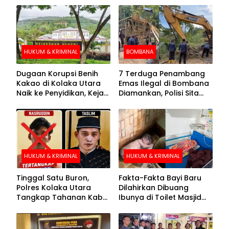
HUKUM & KRIMINAL
BOMBANA
Dugaan Korupsi Benih
7 Terduga Penambang
Kakao di Kolaka Utara
Emas Ilegal di Bombana
Naik ke Penyidikan, Kejari
Diamankan, Polisi Sita
Periksa Sejumlah Pihak
Mesin Dompeng hingga
Crusher
HUKUM & KRIMINAL
HUKUM & KRIMINAL
Tinggal Satu Buron,
Fakta-Fakta Bayi Baru
Polres Kolaka Utara
Dilahirkan Dibuang
Tangkap Tahanan Kabur
Ibunya di Toilet Masjid
ke-10 di Hari ke-21
Kolaka Utara
Pengejaran