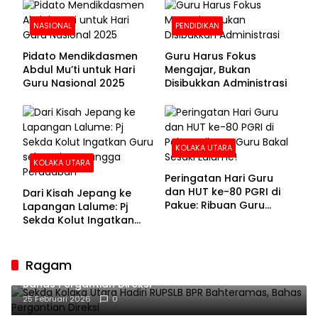
NASIONAL
PENDIDIKAN
Pidato Mendikdasmen
Guru Harus Fokus
Abdul Mu’ti untuk Hari
Mengajar, Bukan
Guru Nasional 2025
Disibukkan Administrasi
KOLAKA UTARA
KOLAKA UTARA
Peringatan Hari Guru
dan HUT ke-80 PGRI di
Dari Kisah Jepang ke
Pakue: Ribuan Guru
Lapangan Lalume: Pj
Bakal Sesaki Lalume!
Sekda Kolut Ingatkan
Guru sebagai
Penyangga Peradaban
Ragam
Sekda Kolaka Utara Hadiri RUPSLB BPR Bahteramas,
Bahas Pergantian Direksi
25 Februari 2026
0