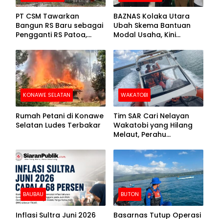
PT CSM Tawarkan
BAZNAS Kolaka Utara
Bangun RS Baru sebagai
Ubah Skema Bantuan
Pengganti RS Patoa,
Modal Usaha, Kini
Begini Respons Sekda
Disalurkan dalam Bentuk
Kolut
Barang Senilai Rp419,5
Juta
KONAWE SELATAN
WAKATOBI
Rumah Petani di Konawe
Tim SAR Cari Nelayan
Selatan Ludes Terbakar
Wakatobi yang Hilang
Melaut, Perahu
Ditemukan Mengapung
Kemasukan Air
BAUBAU
BUTON
Inflasi Sultra Juni 2026
Basarnas Tutup Operasi