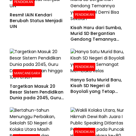
PENDIDIKAN
Resmi! IAIN Kendari
PENDIDIKAN
Berubah Status Menjadi
UIN
Kisah Haru dari Sumba,
Murid SD Bergantian
Gendong Temannya
yang Difabel Demi Bisa
Sekolah
PENDIDIKAN
MANCANEGARA
Hanya Satu Murid Baru,
Kisah SD Negeri di
Targetkan Masuk 20
Boyolali yang Tetap
Besar Sistem Pendidikan
Semangat Membuka
Dunia pada 2045, Guru
Kelas
Dapat Tunjangan hingga
100 Persen
PENDIDIKAN