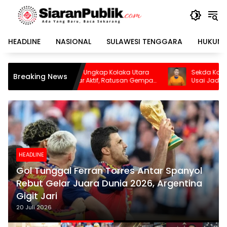
Langsung
ke
konten
HEADLINE
NASIONAL
SULAWESI TENGGARA
HUKUM 
kap Kolaka Utara
Sekda Konawe Selatan Dinonaktifkan
Breaking News
ktif, Ratusan Gempa
Usai Jadi Tersangka
HEADLINE
Gol Tunggal Ferran Torres Antar Spanyol
Rebut Gelar Juara Dunia 2026, Argentina
Gigit Jari
20 Juli 2026