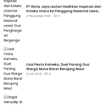
PT Riota Jaya Lestari Hadirkan Inspirasi dari
Kolaka Utara ke Panggung Nasional Lewat
Dua Penghargaan Bergengsi
27 November 2025
0
Usai Pesta Kameko, Duel Parang Dua
Warga Muna Barat Berujung Maut
13 Juli 2026
0