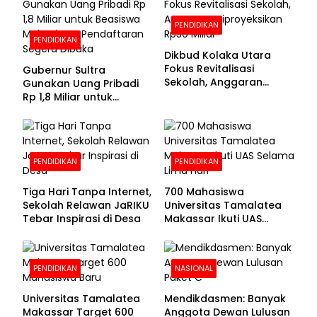
PENDIDIKAN
PENDIDIKAN
Dikbud Kolaka Utara
Fokus Revitalisasi
Gubernur Sultra
Sekolah, Anggaran
Gunakan Uang Pribadi
Diproyeksikan Rp30
Rp 1,8 Miliar untuk
Miliar
Beasiswa Mahasiswa,
Pendaftaran Segera
Dibuka
PENDIDIKAN
PENDIDIKAN
Tiga Hari Tanpa Internet,
700 Mahasiswa
Sekolah Relawan JaRIKU
Universitas Tamalatea
Tebar Inspirasi di Desa
Makassar Ikuti UAS
Selama Lima Hari
PENDIDIKAN
NASIONAL
Universitas Tamalatea
Mendikdasmen: Banyak
Makassar Target 600
Anggota Dewan Lulusan