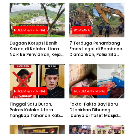
HUKUM & KRIMINAL
BOMBANA
Dugaan Korupsi Benih
7 Terduga Penambang
Kakao di Kolaka Utara
Emas Ilegal di Bombana
Naik ke Penyidikan, Kejari
Diamankan, Polisi Sita
Periksa Sejumlah Pihak
Mesin Dompeng hingga
Crusher
HUKUM & KRIMINAL
HUKUM & KRIMINAL
Tinggal Satu Buron,
Fakta-Fakta Bayi Baru
Polres Kolaka Utara
Dilahirkan Dibuang
Tangkap Tahanan Kabur
Ibunya di Toilet Masjid
ke-10 di Hari ke-21
Kolaka Utara
Pengejaran