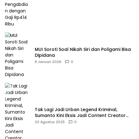
MUI Soroti Soal Nikah Siri dan Poligami Bisa
Dipidana
8 Januari 2026
0
Tak Lagi Jadi Urban Legend Kriminal,
Sumanto Kini Eksis Jadi Content Creator
Mukbang
20 Agustus 2025
0