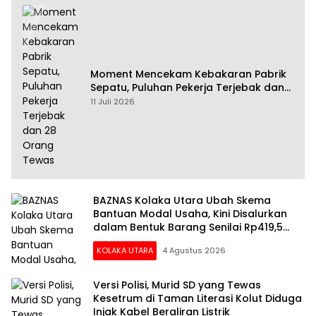
Moment Mencekam Kebakaran Pabrik
Sepatu, Puluhan Pekerja Terjebak dan
28 Orang Tewas
11 Juli 2026
BAZNAS Kolaka Utara Ubah Skema
Bantuan Modal Usaha, Kini Disalurkan
dalam Bentuk Barang Senilai Rp419,5
Juta
KOLAKA UTARA
4 Agustus 2026
Versi Polisi, Murid SD yang Tewas
Kesetrum di Taman Literasi Kolut Diduga
Injak Kabel Beraliran Listrik