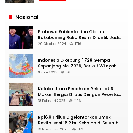
Siaran
Publik
Nasional
Prabowo Subianto dan Gibran
Rakabuming Raka Resmi Dilantik Jadi
Presiden dan Wapres RI
20 Oktober 2024
1716
Indonesia Dikepung 1.728 Gempa
Sepanjang Mei 2025, Berikut Wilayah
Yang Intens Diguncang!
3 Juni 2025
1438
Kolaka Utara Pecahkan Rekor MURI
Makan Bergizi Gratis Dengan Peserta
Terbanyak
18 Februari 2025
1196
Rp16,9 Triliun Digelontorkan untuk
Revitalisasi 16 Ribu Sekolah di Seluruh
Indonesia
13 November 2025
1172