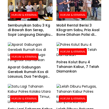
HUKUM & KRIMINAL
HUKUM & KRIMINAL
Sembunyikan Sabu 3 Kg
Mobil Rental Berisi 3
di Bawah Ban Serep,
Kilogram Sabu, Pria Asal
Sopir Langsung Diangkut
Bone Ditahan Polisi di
Polisi
Kolaka
HUKUM & KRIMINAL
HUKUM & KRIMINAL
Polres Kolut Buru 4
Tahanan Kabur, 7 Telah
Aparat Gabungan
Diamankan
Gerebek Rumah Kos di
Lasusua, Dua Terduga
Pengedar Diamankan
HUKUM & KRIMINAL
HUKUM & KRIMINAL
Satu Lagi Tahanan Kabur
Lelah Diburu Petugas,