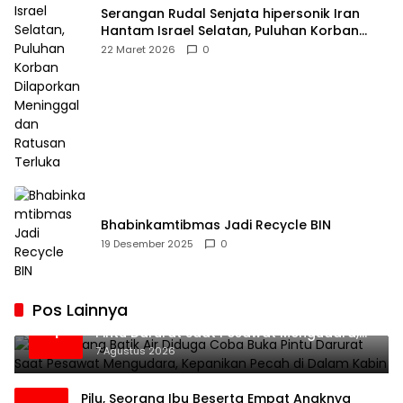
Serangan Rudal Senjata hipersonik Iran
Hantam Israel Selatan, Puluhan Korban
Dilaporkan Meninggal dan Ratusan Terluka
22 Maret 2026
0
Bhabinkamtibmas Jadi Recycle BIN
19 Desember 2025
0
Pos Lainnya
Penumpang Batik Air Diduga Coba Buka
1
Pintu Darurat Saat Pesawat Mengudara,
Kepanikan Pecah di Dalam Kabin
7 Agustus 2026
Pilu, Seorang Ibu Beserta Empat Anaknya