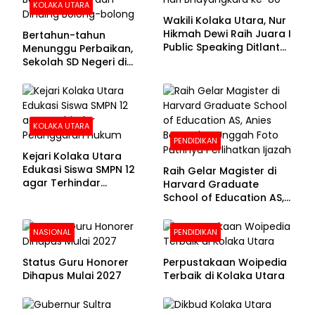
KOLAKA UTARA
Wakili Kolaka Utara, Nur
Hikmah Dewi Raih Juara I
Bertahun-tahun
Public Speaking Ditlantas
Menunggu Perbaikan,
Polda Sultra pada
Sekolah SD Negeri di
Puncak Hari
Kolaka Utara Masih
Bhayangkara ke-80
Beralas Tanah dan
Dinding Bolong-bolong
KOLAKA UTARA
PENDIDIKAN
Kejari Kolaka Utara
Edukasi Siswa SMPN 12
Raih Gelar Magister di
agar Terhindar
Harvard Graduate
Pelanggaran Hukum
School of Education AS,
Anies Baswedan Unggah
Foto Putrinya Perlihatkan
NASIONAL
PENDIDIKAN
Ijazah
Status Guru Honorer
Perpustakaan Woipedia
Dihapus Mulai 2027
Terbaik di Kolaka Utara