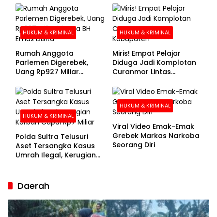
Buronan Segera
Menyerahkan Diri
HUKUM & KRIMINAL
HUKUM & KRIMINAL
Rumah Anggota
Miris! Empat Pelajar
Parlemen Digerebek,
Diduga Jadi Komplotan
Uang Rp927 Miliar
Curanmor Lintas
hingga BH Emas Disita
Kabupaten
HUKUM & KRIMINAL
HUKUM & KRIMINAL
Viral Video Emak-Emak
Grebek Markas Narkoba
Polda Sultra Telusuri
Seorang Diri
Aset Tersangka Kasus
Umrah Ilegal, Kerugian
Korban Capai Rp7 Miliar
Daerah