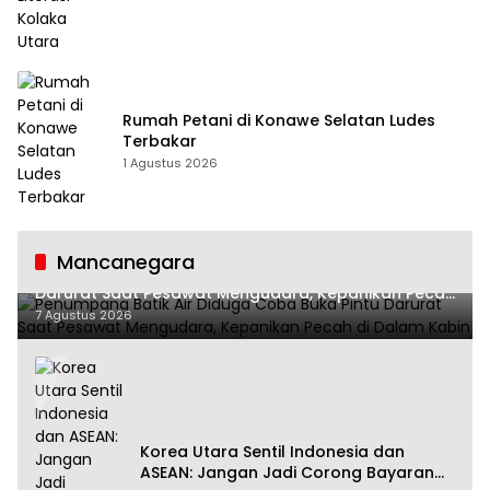
Rumah Petani di Konawe Selatan Ludes
Terbakar
1 Agustus 2026
Mancanegara
Penumpang Batik Air Diduga Coba Buka Pintu
Darurat Saat Pesawat Mengudara, Kepanikan Pecah
di Dalam Kabin
7 Agustus 2026
Korea Utara Sentil Indonesia dan
ASEAN: Jangan Jadi Corong Bayaran