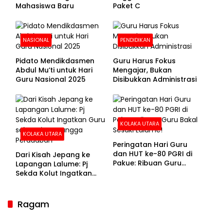
Mahasiswa Baru
Paket C
NASIONAL
PENDIDIKAN
Pidato Mendikdasmen
Guru Harus Fokus
Abdul Mu’ti untuk Hari
Mengajar, Bukan
Guru Nasional 2025
Disibukkan Administrasi
KOLAKA UTARA
KOLAKA UTARA
Peringatan Hari Guru
dan HUT ke-80 PGRI di
Dari Kisah Jepang ke
Pakue: Ribuan Guru
Lapangan Lalume: Pj
Bakal Sesaki Lalume!
Sekda Kolut Ingatkan
Guru sebagai
Penyangga Peradaban
Ragam
Sekda Kolaka Utara Hadiri RUPSLB BPR Bahteramas,
Bahas Pergantian Direksi