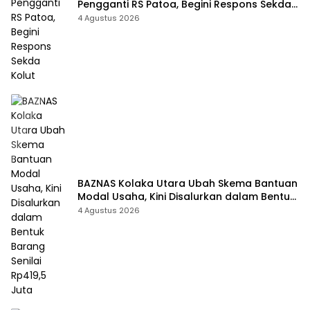
Pengganti RS Patoa, Begini Respons Sekda
Kolut
4 Agustus 2026
BAZNAS Kolaka Utara Ubah Skema Bantuan
Modal Usaha, Kini Disalurkan dalam Bentuk
Barang Senilai Rp419,5 Juta
4 Agustus 2026