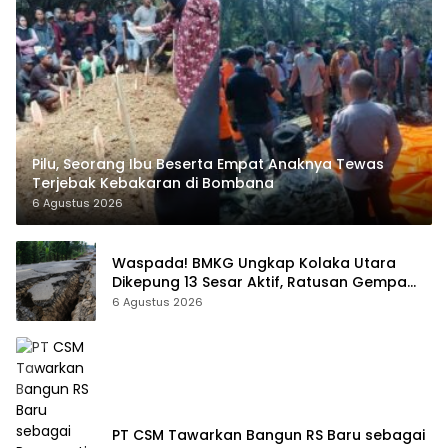
Pilu, Seorang Ibu Beserta Empat Anaknya Tewas
Terjebak Kebakaran di Bombana
6 Agustus 2026
Waspada! BMKG Ungkap Kolaka Utara
Dikepung 13 Sesar Aktif, Ratusan Gempa
Sudah Terekam
6 Agustus 2026
PT CSM Tawarkan Bangun RS Baru sebagai