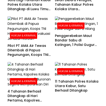
Polres Kolaka Utara
Tahanan Kabur Polres
Ditangkap di Luwu Timur,
Kolaka Utara
Lima Masih Buron
Menyerahkan Diri
HUKUM & KRIMINAL
Penggerebekan Maut
HUKUM & KRIMINAL
Bandar Sabu di
Katingan, 1 Polisi Gugur
Pilot PT AMA Air Tewas
dan 2 Hilang
Ditembak di Papua
Pegunungan, Koops TNI
Habema Berhasil
Evakuasi Jenazah
Korban
HUKUM & KRIMINAL
11 Tahanan Polres Kolaka
HUKUM & KRIMINAL
Utara Kabur, Satu
Berhasil Ditangkap
4 Tahanan Berhasil
Ditangkap di Hari
Pertama, Kapolres
Kolaka Utara Sarankan 7