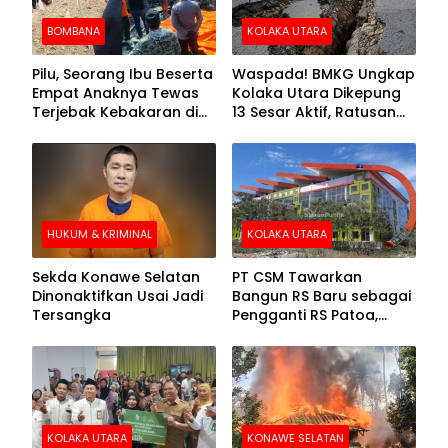
BOMBANA
KOLAKA UTARA
Pilu, Seorang Ibu Beserta
Waspada! BMKG Ungkap
Empat Anaknya Tewas
Kolaka Utara Dikepung
Terjebak Kebakaran di
13 Sesar Aktif, Ratusan
Bombana
Gempa Sudah Terekam
HUKUM & KRIMINAL
KOLAKA UTARA
Sekda Konawe Selatan
PT CSM Tawarkan
Dinonaktifkan Usai Jadi
Bangun RS Baru sebagai
Tersangka
Pengganti RS Patoa,
Begini Respons Sekda
Kolut
KOLAKA UTARA
KONAWE SELATAN