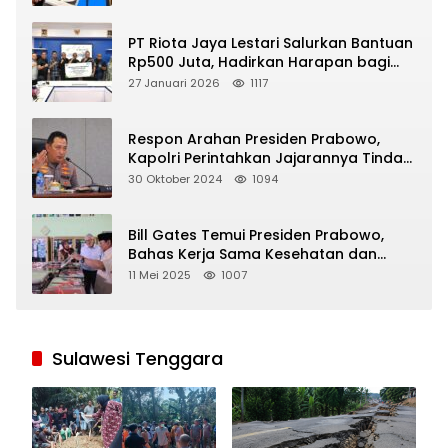
PT Riota Jaya Lestari Salurkan Bantuan
Rp500 Juta, Hadirkan Harapan bagi
Korban Bencana di Sumatera
27 Januari 2026
1117
Respon Arahan Presiden Prabowo,
Kapolri Perintahkan Jajarannya Tindak
Tegas Pelaku Judi Online
30 Oktober 2024
1094
Bill Gates Temui Presiden Prabowo,
Bahas Kerja Sama Kesehatan dan
Program Makan Bergizi Gratis
11 Mei 2025
1007
Sulawesi Tenggara