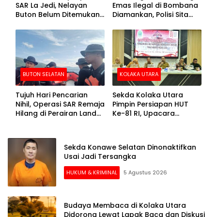
SAR La Jedi, Nelayan
Emas Ilegal di Bombana
Buton Belum Ditemukan
Diamankan, Polisi Sita
Setelah Sepekan Dicari
Mesin Dompeng hingga
Crusher
BUTON SELATAN
KOLAKA UTARA
Tujuh Hari Pencarian
Sekda Kolaka Utara
Nihil, Operasi SAR Remaja
Pimpin Persiapan HUT
Hilang di Perairan Lande
Ke-81 RI, Upacara
Buton Selatan Dihentikan
Dipusatkan di Lasusua
Sekda Konawe Selatan Dinonaktifkan
Usai Jadi Tersangka
HUKUM & KRIMINAL
5 Agustus 2026
Budaya Membaca di Kolaka Utara
Didorong Lewat Lapak Baca dan Diskusi