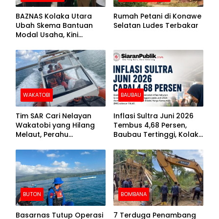
BAZNAS Kolaka Utara
Rumah Petani di Konawe
Ubah Skema Bantuan
Selatan Ludes Terbakar
Modal Usaha, Kini
Disalurkan dalam Bentuk
Barang Senilai Rp419,5
Juta
WAKATOBI
BAUBAU
Tim SAR Cari Nelayan
Inflasi Sultra Juni 2026
Wakatobi yang Hilang
Tembus 4,68 Persen,
Melaut, Perahu
Baubau Tertinggi, Kolaka
Ditemukan Mengapung
Posisi Kedua
Kemasukan Air
BUTON
BOMBANA
Basarnas Tutup Operasi
7 Terduga Penambang