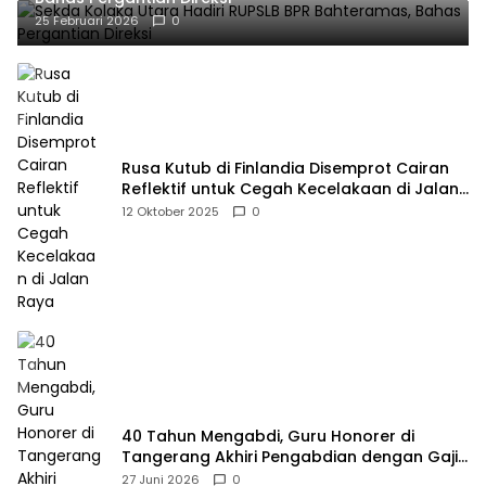
25 Februari 2026
0
Rusa Kutub di Finlandia Disemprot Cairan
Reflektif untuk Cegah Kecelakaan di Jalan
Raya
12 Oktober 2025
0
40 Tahun Mengabdi, Guru Honorer di
Tangerang Akhiri Pengabdian dengan Gaji
Rp414 Ribu
27 Juni 2026
0