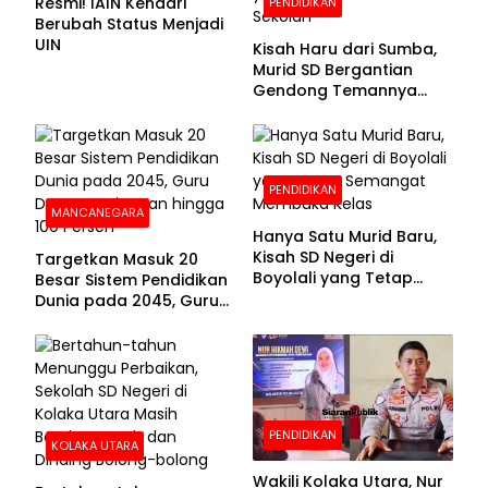
Resmi! IAIN Kendari
PENDIDIKAN
Berubah Status Menjadi
UIN
Kisah Haru dari Sumba,
Murid SD Bergantian
Gendong Temannya
yang Difabel Demi Bisa
Sekolah
PENDIDIKAN
MANCANEGARA
Hanya Satu Murid Baru,
Kisah SD Negeri di
Targetkan Masuk 20
Boyolali yang Tetap
Besar Sistem Pendidikan
Semangat Membuka
Dunia pada 2045, Guru
Kelas
Dapat Tunjangan hingga
100 Persen
PENDIDIKAN
KOLAKA UTARA
Wakili Kolaka Utara, Nur