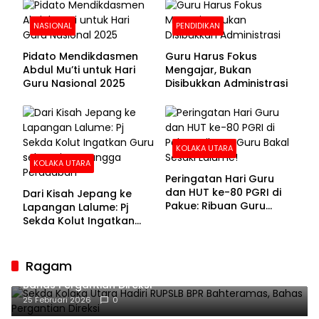
NASIONAL
PENDIDIKAN
Pidato Mendikdasmen
Guru Harus Fokus
Abdul Mu’ti untuk Hari
Mengajar, Bukan
Guru Nasional 2025
Disibukkan Administrasi
KOLAKA UTARA
KOLAKA UTARA
Peringatan Hari Guru
dan HUT ke-80 PGRI di
Dari Kisah Jepang ke
Pakue: Ribuan Guru
Lapangan Lalume: Pj
Bakal Sesaki Lalume!
Sekda Kolut Ingatkan
Guru sebagai
Penyangga Peradaban
Ragam
Sekda Kolaka Utara Hadiri RUPSLB BPR Bahteramas,
Bahas Pergantian Direksi
25 Februari 2026
0