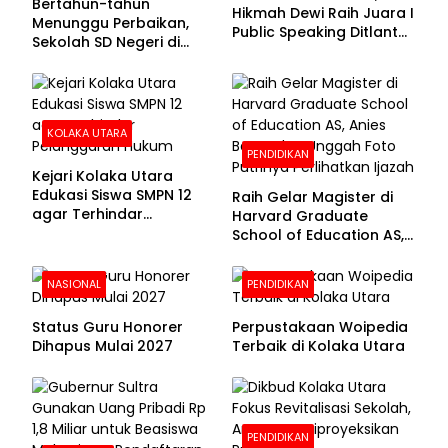
Bertahun-tahun
Hikmah Dewi Raih Juara I
Menunggu Perbaikan,
Public Speaking Ditlantas
Sekolah SD Negeri di
Polda Sultra pada
Kolaka Utara Masih
Puncak Hari
Beralas Tanah dan
Bhayangkara ke-80
Dinding Bolong-bolong
KOLAKA UTARA
PENDIDIKAN
Kejari Kolaka Utara
Edukasi Siswa SMPN 12
Raih Gelar Magister di
agar Terhindar
Harvard Graduate
Pelanggaran Hukum
School of Education AS,
Anies Baswedan Unggah
Foto Putrinya Perlihatkan
NASIONAL
PENDIDIKAN
Ijazah
Status Guru Honorer
Perpustakaan Woipedia
Dihapus Mulai 2027
Terbaik di Kolaka Utara
PENDIDIKAN