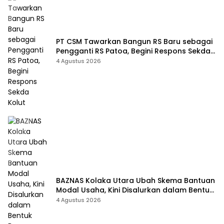
PT CSM Tawarkan Bangun RS Baru sebagai
Pengganti RS Patoa, Begini Respons Sekda
Kolut
4 Agustus 2026
BAZNAS Kolaka Utara Ubah Skema Bantuan
Modal Usaha, Kini Disalurkan dalam Bentuk
Barang Senilai Rp419,5 Juta
4 Agustus 2026