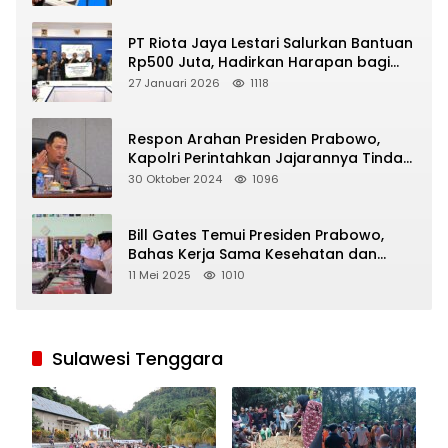
PT Riota Jaya Lestari Salurkan Bantuan
Rp500 Juta, Hadirkan Harapan bagi
Korban Bencana di Sumatera
27 Januari 2026
1118
Respon Arahan Presiden Prabowo,
Kapolri Perintahkan Jajarannya Tindak
Tegas Pelaku Judi Online
30 Oktober 2024
1096
Bill Gates Temui Presiden Prabowo,
Bahas Kerja Sama Kesehatan dan
Program Makan Bergizi Gratis
11 Mei 2025
1010
Sulawesi Tenggara