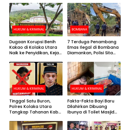
HUKUM & KRIMINAL
BOMBANA
Dugaan Korupsi Benih
7 Terduga Penambang
Kakao di Kolaka Utara
Emas Ilegal di Bombana
Naik ke Penyidikan, Kejari
Diamankan, Polisi Sita
Periksa Sejumlah Pihak
Mesin Dompeng hingga
Crusher
HUKUM & KRIMINAL
HUKUM & KRIMINAL
Tinggal Satu Buron,
Fakta-Fakta Bayi Baru
Polres Kolaka Utara
Dilahirkan Dibuang
Tangkap Tahanan Kabur
Ibunya di Toilet Masjid
ke-10 di Hari ke-21
Kolaka Utara
Pengejaran