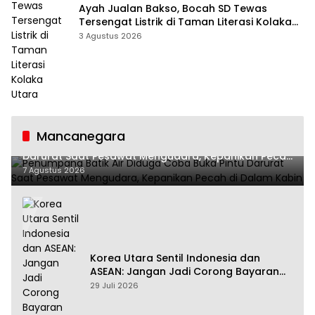
Ayah Jualan Bakso, Bocah SD Tewas
Tersengat Listrik di Taman Literasi Kolaka
Utara
3 Agustus 2026
Mancanegara
Penumpang Batik Air Diduga Coba Buka Pintu
Darurat Saat Pesawat Mengudara, Kepanikan Pecah
di Dalam Kabin
7 Agustus 2026
Korea Utara Sentil Indonesia dan
ASEAN: Jangan Jadi Corong Bayaran
Amerika Serikat
29 Juli 2026