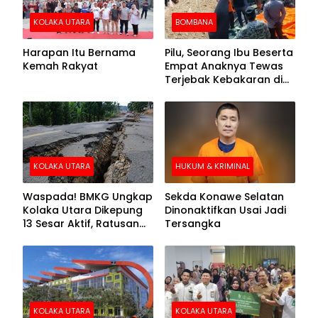
KOLAKA UTARA
BOMBANA
Harapan Itu Bernama
Pilu, Seorang Ibu Beserta
Kemah Rakyat
Empat Anaknya Tewas
Terjebak Kebakaran di
Bombana
KOLAKA UTARA
HUKUM & KRIMINAL
Waspada! BMKG Ungkap
Sekda Konawe Selatan
Kolaka Utara Dikepung
Dinonaktifkan Usai Jadi
13 Sesar Aktif, Ratusan
Tersangka
Gempa Sudah Terekam
KOLAKA UTARA
KOLAKA UTARA