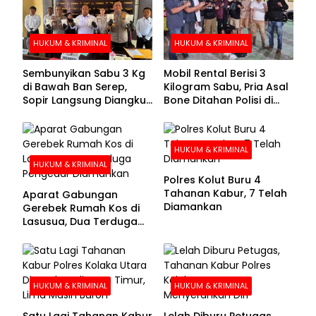
HUKUM & KRIMINAL
HUKUM & KRIMINAL
Sembunyikan Sabu 3 Kg
Mobil Rental Berisi 3
di Bawah Ban Serep,
Kilogram Sabu, Pria Asal
Sopir Langsung Diangkut
Bone Ditahan Polisi di
Polisi
Kolaka
HUKUM & KRIMINAL
HUKUM & KRIMINAL
Polres Kolut Buru 4
Tahanan Kabur, 7 Telah
Aparat Gabungan
Diamankan
Gerebek Rumah Kos di
Lasusua, Dua Terduga
Pengedar Diamankan
HUKUM & KRIMINAL
HUKUM & KRIMINAL
Satu Lagi Tahanan Kabur
Lelah Diburu Petugas,