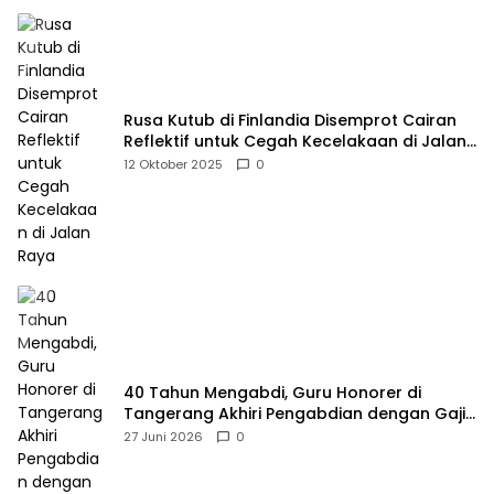
Rusa Kutub di Finlandia Disemprot Cairan
Reflektif untuk Cegah Kecelakaan di Jalan
Raya
12 Oktober 2025
0
40 Tahun Mengabdi, Guru Honorer di
Tangerang Akhiri Pengabdian dengan Gaji
Rp414 Ribu
27 Juni 2026
0