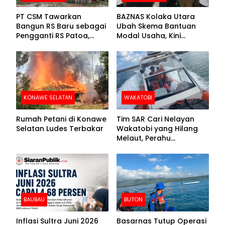
PT CSM Tawarkan
BAZNAS Kolaka Utara
Bangun RS Baru sebagai
Ubah Skema Bantuan
Pengganti RS Patoa,
Modal Usaha, Kini
Begini Respons Sekda
Disalurkan dalam Bentuk
Kolut
Barang Senilai Rp419,5
Juta
KONAWE SELATAN
WAKATOBI
Rumah Petani di Konawe
Tim SAR Cari Nelayan
Selatan Ludes Terbakar
Wakatobi yang Hilang
Melaut, Perahu
Ditemukan Mengapung
Kemasukan Air
BAUBAU
BUTON
Inflasi Sultra Juni 2026
Basarnas Tutup Operasi