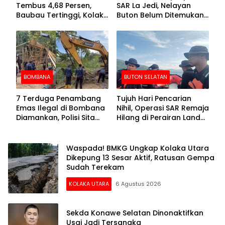
Tembus 4,68 Persen,
SAR La Jedi, Nelayan
Baubau Tertinggi, Kolaka
Buton Belum Ditemukan
Posisi Kedua
Setelah Sepekan Dicari
BOMBANA
BUTON SELATAN
7 Terduga Penambang
Tujuh Hari Pencarian
Emas Ilegal di Bombana
Nihil, Operasi SAR Remaja
Diamankan, Polisi Sita
Hilang di Perairan Lande
Mesin Dompeng hingga
Buton Selatan Dihentikan
Crusher
Waspada! BMKG Ungkap Kolaka Utara
Dikepung 13 Sesar Aktif, Ratusan Gempa
Sudah Terekam
KOLAKA UTARA
6 Agustus 2026
Sekda Konawe Selatan Dinonaktifkan
Usai Jadi Tersangka