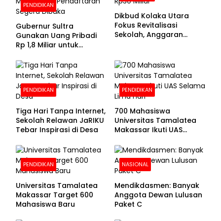
PENDIDIKAN
Dikbud Kolaka Utara
Fokus Revitalisasi
Gubernur Sultra
Sekolah, Anggaran
Gunakan Uang Pribadi
Diproyeksikan Rp30
Rp 1,8 Miliar untuk
Miliar
Beasiswa Mahasiswa,
Pendaftaran Segera
Dibuka
PENDIDIKAN
PENDIDIKAN
Tiga Hari Tanpa Internet,
700 Mahasiswa
Sekolah Relawan JaRIKU
Universitas Tamalatea
Tebar Inspirasi di Desa
Makassar Ikuti UAS
Selama Lima Hari
PENDIDIKAN
NASIONAL
Universitas Tamalatea
Mendikdasmen: Banyak
Makassar Target 600
Anggota Dewan Lulusan
Mahasiswa Baru
Paket C