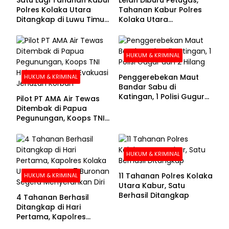
Polres Kolaka Utara
Tahanan Kabur Polres
Ditangkap di Luwu Timur,
Kolaka Utara
Lima Masih Buron
Menyerahkan Diri
HUKUM & KRIMINAL
Penggerebekan Maut
HUKUM & KRIMINAL
Bandar Sabu di
Katingan, 1 Polisi Gugur
Pilot PT AMA Air Tewas
dan 2 Hilang
Ditembak di Papua
Pegunungan, Koops TNI
Habema Berhasil
Evakuasi Jenazah
Korban
HUKUM & KRIMINAL
11 Tahanan Polres Kolaka
HUKUM & KRIMINAL
Utara Kabur, Satu
Berhasil Ditangkap
4 Tahanan Berhasil
Ditangkap di Hari
Pertama, Kapolres
Kolaka Utara Sarankan 7