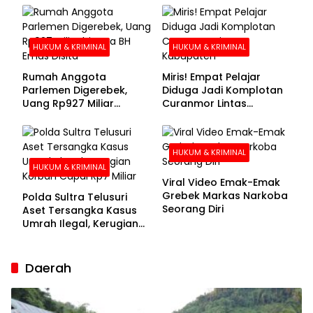
Buronan Segera
Menyerahkan Diri
HUKUM & KRIMINAL
HUKUM & KRIMINAL
Rumah Anggota
Miris! Empat Pelajar
Parlemen Digerebek,
Diduga Jadi Komplotan
Uang Rp927 Miliar
Curanmor Lintas
hingga BH Emas Disita
Kabupaten
HUKUM & KRIMINAL
HUKUM & KRIMINAL
Viral Video Emak-Emak
Grebek Markas Narkoba
Polda Sultra Telusuri
Seorang Diri
Aset Tersangka Kasus
Umrah Ilegal, Kerugian
Korban Capai Rp7 Miliar
Daerah