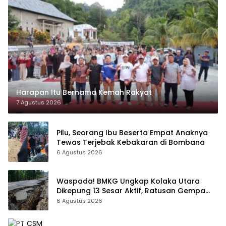
Harapan Itu Bernama Kemah Rakyat
7 Agustus 2026
Pilu, Seorang Ibu Beserta Empat Anaknya
Tewas Terjebak Kebakaran di Bombana
6 Agustus 2026
Waspada! BMKG Ungkap Kolaka Utara
Dikepung 13 Sesar Aktif, Ratusan Gempa
Sudah Terekam
6 Agustus 2026