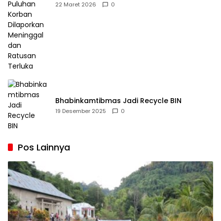
Dilaporkan Meninggal dan Ratusan Terluka
22 Maret 2026
0
Bhabinkamtibmas Jadi Recycle BIN
19 Desember 2025
0
Pos Lainnya