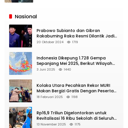
Siaran
Publik
Nasional
Prabowo Subianto dan Gibran
Rakabuming Raka Resmi Dilantik Jadi
Presiden dan Wapres RI
20 Oktober 2024
1719
Indonesia Dikepung 1.728 Gempa
Sepanjang Mei 2025, Berikut Wilayah
Yang Intens Diguncang!
3 Juni 2025
1440
Kolaka Utara Pecahkan Rekor MURI
Makan Bergizi Gratis Dengan Peserta
Terbanyak
18 Februari 2025
1198
Rp16,9 Triliun Digelontorkan untuk
Revitalisasi 16 Ribu Sekolah di Seluruh
Indonesia
13 November 2025
1175