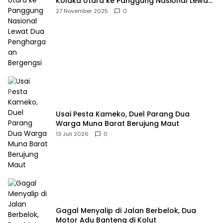
Kolaka Utara ke Panggung Nasional Lewat
Dua Penghargaan Bergengsi
27 November 2025
0
Usai Pesta Kameko, Duel Parang Dua
Warga Muna Barat Berujung Maut
13 Juli 2026
0
Gagal Menyalip di Jalan Berbelok, Dua
Motor Adu Banteng di Kolut