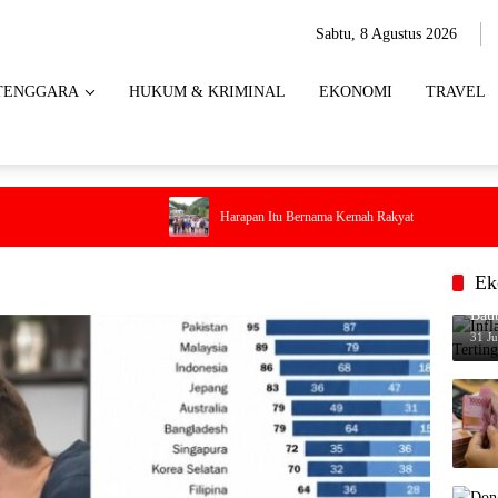
Sabtu, 8 Agustus 2026
TENGGARA
HUKUM & KRIMINAL
EKONOMI
TRAVEL
Pe
Harapan Itu Bernama Kemah Rakyat
Da
di
Ek
Infl
Baub
31 Ju