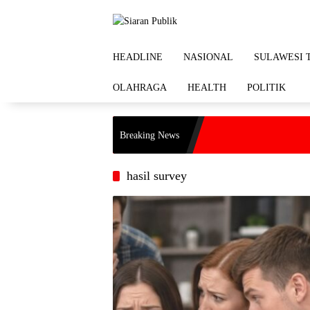
Langsung
ke
konten
HEADLINE
NASIONAL
SULAWESI 
OLAHRAGA
HEALTH
POLITIK
Breaking News
hasil survey