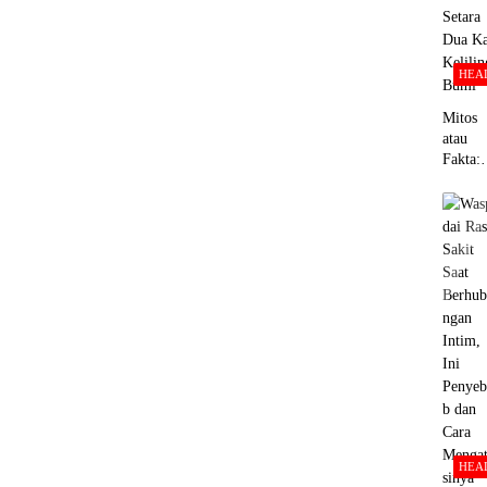
HEA
Mitos
atau
Fakta:
Panjan
Pembu
h Dara
Manusi
Setara
Dua Ka
Kelilin
Bumi
HEA