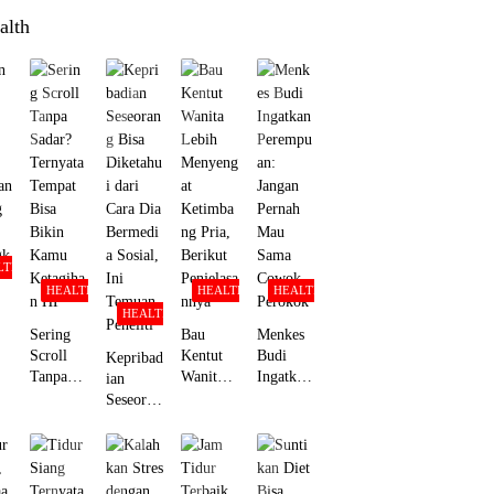
alth
LTH
HEALTH
HEALTH
HEALTH
HEALTH
Sering
Bau
Menkes
Scroll
Kentut
Budi
Kepribad
Tanpa
Wanita
Ingatkan
ian
Sadar?
Lebih
Perempu
Seseoran
an
Ternyata
Menyeng
an:
g Bisa
g
Tempat
at
Jangan
Diketahu
Bisa
Ketimba
Pernah
i dari
gk
Bikin
ng Pria,
Mau
Cara Dia