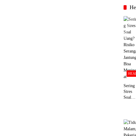
He
HEA
Sering
Stres
Soal
Uang?
Risiko
Serang
Jantun
Bisa
Menin