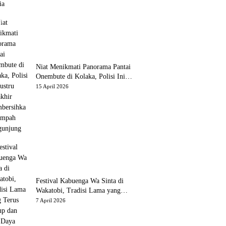
Niat Menikmati Panorama Pantai
Onembute di Kolaka, Polisi Ini
Justru Berakhir Membersihkan
15 April 2026
Sampah Pengunjung
Festival Kabuenga Wa Sinta di
Wakatobi, Tradisi Lama yang
Terus Hidup dan Jadi Daya Tarik
7 April 2026
Wisata