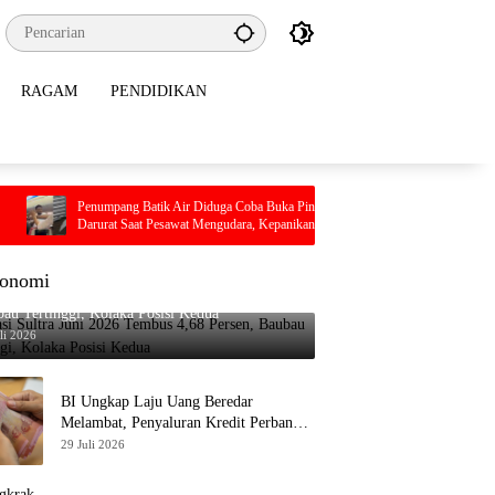
RAGAM
PENDIDIKAN
numpang Batik Air Diduga Coba Buka Pintu
Pilu, Seorang Ibu Beserta E
rurat Saat Pesawat Mengudara, Kepanikan Pecah
Terjebak Kebakaran di Bomb
 Dalam Kabin
onomi
asi Sultra Juni 2026 Tembus 4,68 Persen,
au Tertinggi, Kolaka Posisi Kedua
li 2026
BI Ungkap Laju Uang Beredar
Melambat, Penyaluran Kredit Perbankan
Meningkat
29 Juli 2026