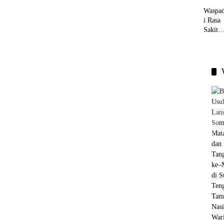
Waspa
i Rasa
Sakit
Saat
Berhu
ngan
Intim,
Ini
Penyeb
b dan
Cara
Menga
sinya