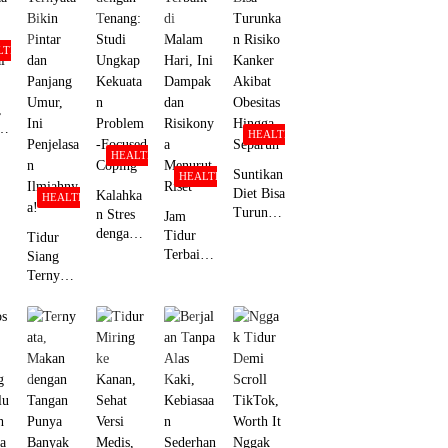
Kamu
Berikut
Sama
Bermedi
Ketagiha
Penjelasa
Cowok
a Sosial,
n HP
nnya
Perokok
Ini
LTH
Temuan
Peneliti
,
aa
HEALTH
HEALTH
Suntikan
HEALTH
i
Diet Bisa
Kalahka
HEALTH
Turunka
n Stres
Jam
n Risiko
dengan
Tidur
Tidur
Kanker
Tenang:
Terbaik
Siang
Akibat
Studi
di
Ternyata
Obesitas
Ungkap
Malam
Bikin
Hingga
Kekuata
Hari, Ini
Pintar
Separuh
n
Dampak
dan
Problem
dan
Panjang
-Focused
Risikony
Umur,
Coping
a
Ini
Menurut
Penjelasa
Riset
n
Ilmiahny