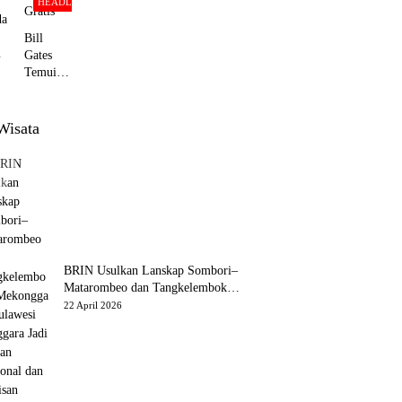
HEADLINE
da
Bill
Gates
Temui
bu
Presiden
Prabowo
, Bahas
Wisata
Kerja
a
Sama
Kesehata
n dan
ta
Program
Makan
Bergizi
Gratis
BRIN Usulkan Lanskap Sombori–
Matarombeo dan Tangkelemboke–
Mekongga di Sulawesi Tenggara
22 April 2026
Jadi Taman Nasional dan Warisan
Dunia