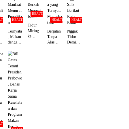
a!
HEALTH
LTH
HEALTH
HEALTH
HEALTH
Tidur
Miring
Ternyata
Berjalan
Nggak
ke
, Makan
Tanpa
Tidur
Kanan,
dengan
Alas
Demi
Sehat
g
Tangan
Kaki,
Scroll
Versi
lu
Punya
Kebiasaa
TikTok,
Medis,
h
Banyak
n
Worth It
Berkah
a
Manfaat
Sederhan
Nggak
Menurut
Menurut
a yang
Sih?
Islam
li
Penelitia
Ternyata
Berikut
g
n
Menyeha
Kata
tkan
Pakar
LTH