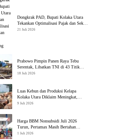
Dongkrak PAD, Bupati Kolaka Utara
Tekankan Optimalisasi Pajak dan Sektor
Tambang
21 Juli 2026
Prabowo Pimpin Panen Raya Tebu
Serentak, Libatkan TNI di 43 Titik
Indonesia
18 Juli 2026
Luas Kebun dan Produksi Kelapa
Kolaka Utara Diklaim Meningkat,
Pemda Tawarkan Peluang Investasi
9 Juli 2026
Harga BBM Nonsubsidi Juli 2026
Turun, Pertamax Masih Bertahan
Rp16.250 per Liter
1 Juli 2026