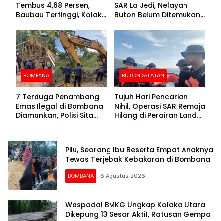
Tembus 4,68 Persen,
SAR La Jedi, Nelayan
Baubau Tertinggi, Kolaka
Buton Belum Ditemukan
Posisi Kedua
Setelah Sepekan Dicari
BOMBANA
BUTON SELATAN
7 Terduga Penambang
Tujuh Hari Pencarian
Emas Ilegal di Bombana
Nihil, Operasi SAR Remaja
Diamankan, Polisi Sita
Hilang di Perairan Lande
Mesin Dompeng hingga
Buton Selatan Dihentikan
Crusher
Pilu, Seorang Ibu Beserta Empat Anaknya
Tewas Terjebak Kebakaran di Bombana
BOMBANA
6 Agustus 2026
Waspada! BMKG Ungkap Kolaka Utara
Dikepung 13 Sesar Aktif, Ratusan Gempa