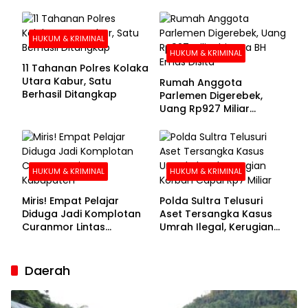
Kolaka Utara Sarankan 7
Buronan Segera
Menyerahkan Diri
HUKUM & KRIMINAL
HUKUM & KRIMINAL
11 Tahanan Polres Kolaka
Utara Kabur, Satu
Rumah Anggota
Berhasil Ditangkap
Parlemen Digerebek,
Uang Rp927 Miliar
hingga BH Emas Disita
HUKUM & KRIMINAL
HUKUM & KRIMINAL
Miris! Empat Pelajar
Polda Sultra Telusuri
Diduga Jadi Komplotan
Aset Tersangka Kasus
Curanmor Lintas
Umrah Ilegal, Kerugian
Kabupaten
Korban Capai Rp7 Miliar
Daerah