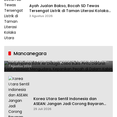
Ayah Jualan Bakso, Bocah SD Tewas
Tersengat Listrik di Taman Literasi Kolaka
Utara
3 Agustus 2026
Mancanegara
Penumpang Batik Air Diduga Coba Buka Pintu
Darurat Saat Pesawat Mengudara, Kepanikan Pecah
di Dalam Kabin
7 Agustus 2026
Korea Utara Sentil Indonesia dan
ASEAN: Jangan Jadi Corong Bayaran
Amerika Serikat
29 Juli 2026