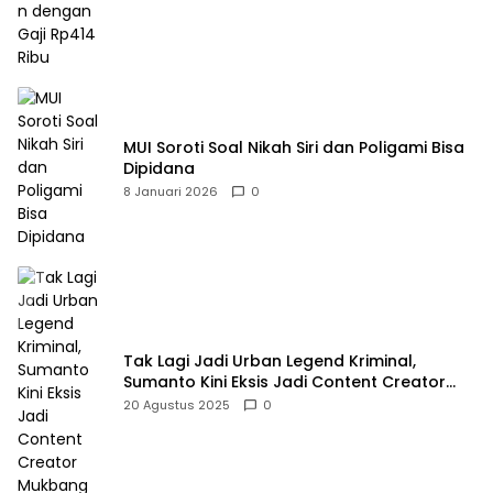
MUI Soroti Soal Nikah Siri dan Poligami Bisa
Dipidana
8 Januari 2026
0
Tak Lagi Jadi Urban Legend Kriminal,
Sumanto Kini Eksis Jadi Content Creator
Mukbang
20 Agustus 2025
0