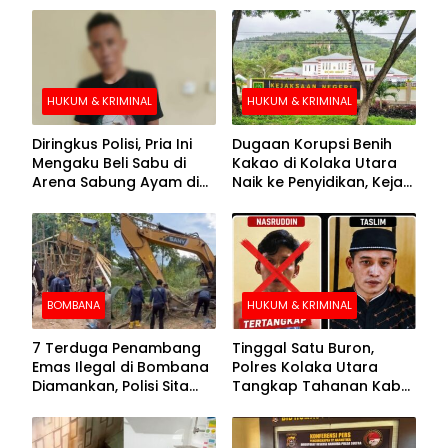
HUKUM & KRIMINAL
HUKUM & KRIMINAL
Diringkus Polisi, Pria Ini
Dugaan Korupsi Benih
Mengaku Beli Sabu di
Kakao di Kolaka Utara
Arena Sabung Ayam di
Naik ke Penyidikan, Kejari
Kolaka
Periksa Sejumlah Pihak
BOMBANA
HUKUM & KRIMINAL
7 Terduga Penambang
Tinggal Satu Buron,
Emas Ilegal di Bombana
Polres Kolaka Utara
Diamankan, Polisi Sita
Tangkap Tahanan Kabur
Mesin Dompeng hingga
ke-10 di Hari ke-21
Crusher
Pengejaran