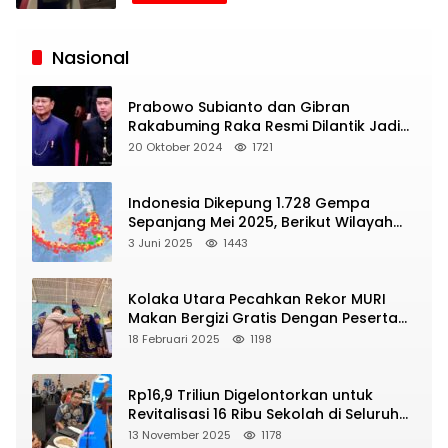
Siaran
Publik
Nasional
Prabowo Subianto dan Gibran
Rakabuming Raka Resmi Dilantik Jadi
Presiden dan Wapres RI
20 Oktober 2024
1721
Indonesia Dikepung 1.728 Gempa
Sepanjang Mei 2025, Berikut Wilayah
Yang Intens Diguncang!
3 Juni 2025
1443
Kolaka Utara Pecahkan Rekor MURI
Makan Bergizi Gratis Dengan Peserta
Terbanyak
18 Februari 2025
1198
Rp16,9 Triliun Digelontorkan untuk
Revitalisasi 16 Ribu Sekolah di Seluruh
Indonesia
13 November 2025
1178