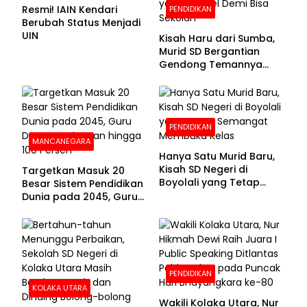
Resmi! IAIN Kendari
PENDIDIKAN
Berubah Status Menjadi
UIN
Kisah Haru dari Sumba,
Murid SD Bergantian
Gendong Temannya
yang Difabel Demi Bisa
Sekolah
PENDIDIKAN
MANCANEGARA
Hanya Satu Murid Baru,
Kisah SD Negeri di
Targetkan Masuk 20
Boyolali yang Tetap
Besar Sistem Pendidikan
Semangat Membuka
Dunia pada 2045, Guru
Kelas
Dapat Tunjangan hingga
100 Persen
PENDIDIKAN
KOLAKA UTARA
Wakili Kolaka Utara, Nur