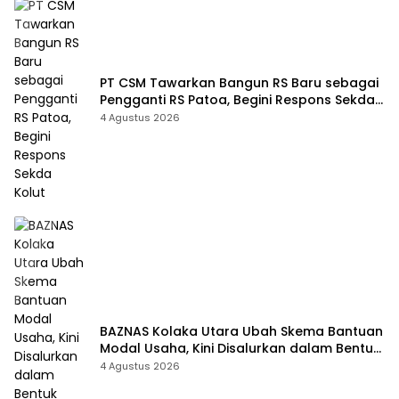
PT CSM Tawarkan Bangun RS Baru sebagai
Pengganti RS Patoa, Begini Respons Sekda
Kolut
4 Agustus 2026
BAZNAS Kolaka Utara Ubah Skema Bantuan
Modal Usaha, Kini Disalurkan dalam Bentuk
Barang Senilai Rp419,5 Juta
4 Agustus 2026