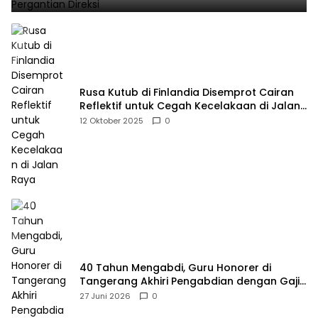
Rusa Kutub di Finlandia Disemprot Cairan
Reflektif untuk Cegah Kecelakaan di Jalan
Raya
12 Oktober 2025
0
40 Tahun Mengabdi, Guru Honorer di
Tangerang Akhiri Pengabdian dengan Gaji
Rp414 Ribu
27 Juni 2026
0