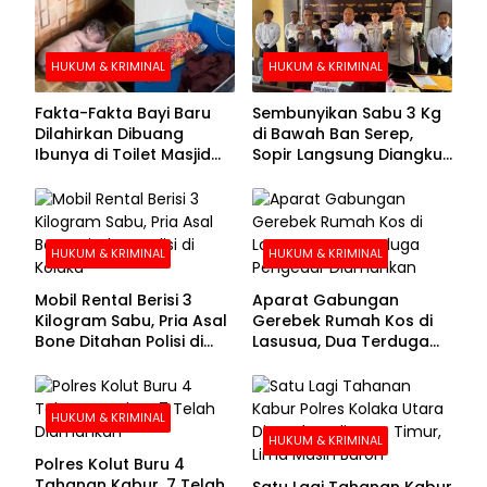
HUKUM & KRIMINAL
HUKUM & KRIMINAL
Fakta-Fakta Bayi Baru
Sembunyikan Sabu 3 Kg
Dilahirkan Dibuang
di Bawah Ban Serep,
Ibunya di Toilet Masjid
Sopir Langsung Diangkut
Kolaka Utara
Polisi
HUKUM & KRIMINAL
HUKUM & KRIMINAL
Mobil Rental Berisi 3
Aparat Gabungan
Kilogram Sabu, Pria Asal
Gerebek Rumah Kos di
Bone Ditahan Polisi di
Lasusua, Dua Terduga
Kolaka
Pengedar Diamankan
HUKUM & KRIMINAL
HUKUM & KRIMINAL
Polres Kolut Buru 4
Tahanan Kabur, 7 Telah
Satu Lagi Tahanan Kabur