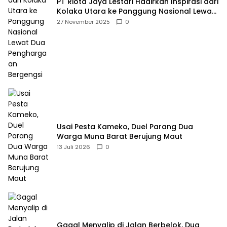
PT Riota Jaya Lestari Hadirkan Inspirasi dari
Kolaka Utara ke Panggung Nasional Lewat
Dua Penghargaan Bergengsi
27 November 2025
0
Usai Pesta Kameko, Duel Parang Dua
Warga Muna Barat Berujung Maut
13 Juli 2026
0
Gagal Menyalip di Jalan Berbelok, Dua