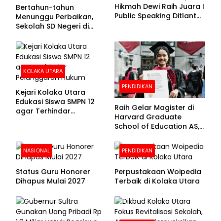
Hikmah Dewi Raih Juara I
Bertahun-tahun
Public Speaking Ditlantas
Menunggu Perbaikan,
Polda Sultra pada
Sekolah SD Negeri di
Puncak Hari
Kolaka Utara Masih
Bhayangkara ke-80
Beralas Tanah dan
Dinding Bolong-bolong
KOLAKA UTARA
PENDIDIKAN
Kejari Kolaka Utara
Edukasi Siswa SMPN 12
Raih Gelar Magister di
agar Terhindar
Harvard Graduate
Pelanggaran Hukum
School of Education AS,
Anies Baswedan Unggah
Foto Putrinya Perlihatkan
NASIONAL
PENDIDIKAN
Ijazah
Status Guru Honorer
Perpustakaan Woipedia
Dihapus Mulai 2027
Terbaik di Kolaka Utara