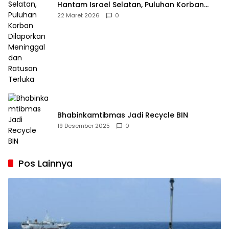
Hantam Israel Selatan, Puluhan Korban
Dilaporkan Meninggal dan Ratusan Terluka
22 Maret 2026
0
Bhabinkamtibmas Jadi Recycle BIN
19 Desember 2025
0
Pos Lainnya