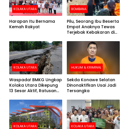
KOLAKA UTARA
BOMBANA
Harapan Itu Bernama
Pilu, Seorang Ibu Beserta
Kemah Rakyat
Empat Anaknya Tewas
Terjebak Kebakaran di
Bombana
KOLAKA UTARA
HUKUM & KRIMINAL
Waspada! BMKG Ungkap
Sekda Konawe Selatan
Kolaka Utara Dikepung
Dinonaktifkan Usai Jadi
13 Sesar Aktif, Ratusan
Tersangka
Gempa Sudah Terekam
KOLAKA UTARA
KOLAKA UTARA