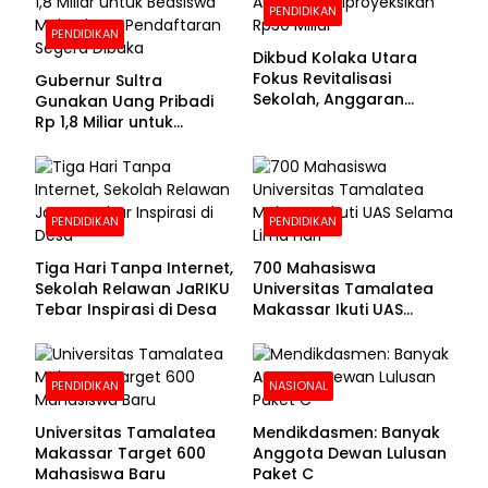
PENDIDIKAN
PENDIDIKAN
Dikbud Kolaka Utara
Fokus Revitalisasi
Gubernur Sultra
Sekolah, Anggaran
Gunakan Uang Pribadi
Diproyeksikan Rp30
Rp 1,8 Miliar untuk
Miliar
Beasiswa Mahasiswa,
Pendaftaran Segera
Dibuka
PENDIDIKAN
PENDIDIKAN
Tiga Hari Tanpa Internet,
700 Mahasiswa
Sekolah Relawan JaRIKU
Universitas Tamalatea
Tebar Inspirasi di Desa
Makassar Ikuti UAS
Selama Lima Hari
PENDIDIKAN
NASIONAL
Universitas Tamalatea
Mendikdasmen: Banyak
Makassar Target 600
Anggota Dewan Lulusan
Mahasiswa Baru
Paket C