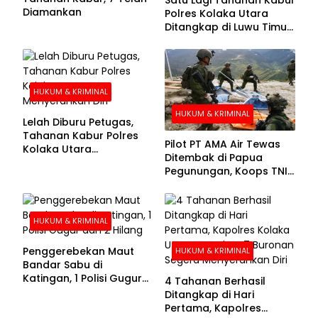
Diamankan
Polres Kolaka Utara
Ditangkap di Luwu Timur,
Lima Masih Buron
HUKUM & KRIMINAL
HUKUM & KRIMINAL
Lelah Diburu Petugas,
Tahanan Kabur Polres
Pilot PT AMA Air Tewas
Kolaka Utara
Ditembak di Papua
Menyerahkan Diri
Pegunungan, Koops TNI
Habema Berhasil
Evakuasi Jenazah
Korban
HUKUM & KRIMINAL
Penggerebekan Maut
HUKUM & KRIMINAL
Bandar Sabu di
Katingan, 1 Polisi Gugur
4 Tahanan Berhasil
dan 2 Hilang
Ditangkap di Hari
Pertama, Kapolres