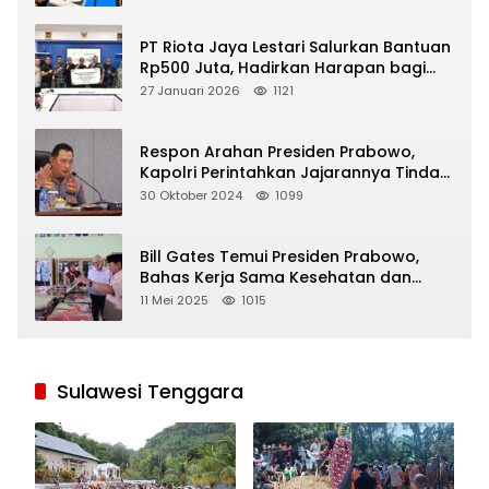
PT Riota Jaya Lestari Salurkan Bantuan
Rp500 Juta, Hadirkan Harapan bagi
Korban Bencana di Sumatera
27 Januari 2026
1121
Respon Arahan Presiden Prabowo,
Kapolri Perintahkan Jajarannya Tindak
Tegas Pelaku Judi Online
30 Oktober 2024
1099
Bill Gates Temui Presiden Prabowo,
Bahas Kerja Sama Kesehatan dan
Program Makan Bergizi Gratis
11 Mei 2025
1015
Sulawesi Tenggara