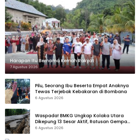
Harapan Itu Bernama Kemah Rakyat
7 Agustus 2026
Pilu, Seorang Ibu Beserta Empat Anaknya
Tewas Terjebak Kebakaran di Bombana
6 Agustus 2026
Waspada! BMKG Ungkap Kolaka Utara
Dikepung 13 Sesar Aktif, Ratusan Gempa
Sudah Terekam
6 Agustus 2026