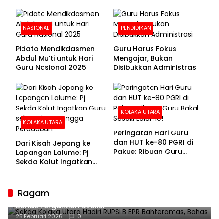
NASIONAL
PENDIDIKAN
Pidato Mendikdasmen
Guru Harus Fokus
Abdul Mu’ti untuk Hari
Mengajar, Bukan
Guru Nasional 2025
Disibukkan Administrasi
KOLAKA UTARA
KOLAKA UTARA
Peringatan Hari Guru
dan HUT ke-80 PGRI di
Dari Kisah Jepang ke
Pakue: Ribuan Guru
Lapangan Lalume: Pj
Bakal Sesaki Lalume!
Sekda Kolut Ingatkan
Guru sebagai
Penyangga Peradaban
Ragam
Sekda Kolaka Utara Hadiri RUPSLB BPR Bahteramas,
Bahas Pergantian Direksi
25 Februari 2026
0