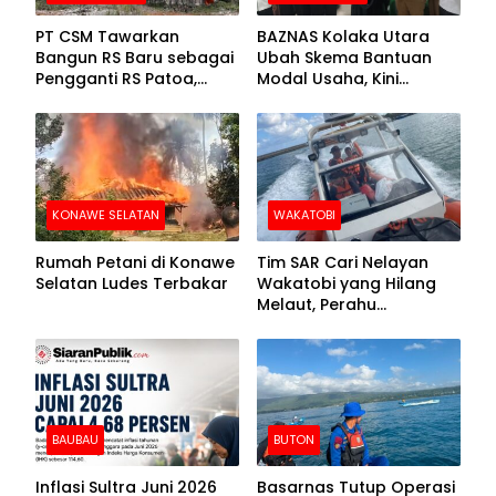
PT CSM Tawarkan
BAZNAS Kolaka Utara
Bangun RS Baru sebagai
Ubah Skema Bantuan
Pengganti RS Patoa,
Modal Usaha, Kini
Begini Respons Sekda
Disalurkan dalam Bentuk
Kolut
Barang Senilai Rp419,5
Juta
KONAWE SELATAN
WAKATOBI
Rumah Petani di Konawe
Tim SAR Cari Nelayan
Selatan Ludes Terbakar
Wakatobi yang Hilang
Melaut, Perahu
Ditemukan Mengapung
Kemasukan Air
BAUBAU
BUTON
Inflasi Sultra Juni 2026
Basarnas Tutup Operasi