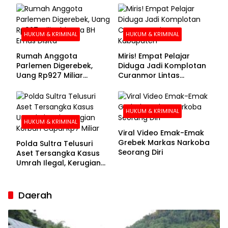
Buronan Segera
Menyerahkan Diri
HUKUM & KRIMINAL
HUKUM & KRIMINAL
Rumah Anggota
Miris! Empat Pelajar
Parlemen Digerebek,
Diduga Jadi Komplotan
Uang Rp927 Miliar
Curanmor Lintas
hingga BH Emas Disita
Kabupaten
HUKUM & KRIMINAL
HUKUM & KRIMINAL
Viral Video Emak-Emak
Grebek Markas Narkoba
Polda Sultra Telusuri
Seorang Diri
Aset Tersangka Kasus
Umrah Ilegal, Kerugian
Korban Capai Rp7 Miliar
Daerah