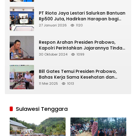
PT Riota Jaya Lestari Salurkan Bantuan
Rp500 Juta, Hadirkan Harapan bagi
Korban Bencana di Sumatera
27 Januari 2026
1120
Respon Arahan Presiden Prabowo,
Kapolri Perintahkan Jajarannya Tindak
Tegas Pelaku Judi Online
30 Oktober 2024
1099
Bill Gates Temui Presiden Prabowo,
Bahas Kerja Sama Kesehatan dan
Program Makan Bergizi Gratis
11 Mei 2025
1013
Sulawesi Tenggara