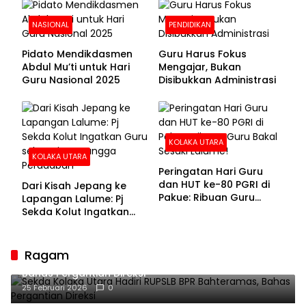
NASIONAL
PENDIDIKAN
Pidato Mendikdasmen
Guru Harus Fokus
Abdul Mu’ti untuk Hari
Mengajar, Bukan
Guru Nasional 2025
Disibukkan Administrasi
KOLAKA UTARA
KOLAKA UTARA
Peringatan Hari Guru
dan HUT ke-80 PGRI di
Dari Kisah Jepang ke
Pakue: Ribuan Guru
Lapangan Lalume: Pj
Bakal Sesaki Lalume!
Sekda Kolut Ingatkan
Guru sebagai
Penyangga Peradaban
Ragam
Sekda Kolaka Utara Hadiri RUPSLB BPR Bahteramas,
Bahas Pergantian Direksi
25 Februari 2026
0