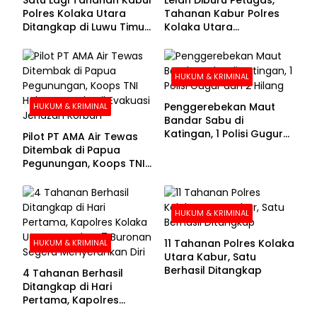
Polres Kolaka Utara
Tahanan Kabur Polres
Ditangkap di Luwu Timur,
Kolaka Utara
Lima Masih Buron
Menyerahkan Diri
HUKUM & KRIMINAL
Penggerebekan Maut
HUKUM & KRIMINAL
Bandar Sabu di
Katingan, 1 Polisi Gugur
Pilot PT AMA Air Tewas
dan 2 Hilang
Ditembak di Papua
Pegunungan, Koops TNI
Habema Berhasil
Evakuasi Jenazah
Korban
HUKUM & KRIMINAL
11 Tahanan Polres Kolaka
HUKUM & KRIMINAL
Utara Kabur, Satu
Berhasil Ditangkap
4 Tahanan Berhasil
Ditangkap di Hari
Pertama, Kapolres
Kolaka Utara Sarankan 7