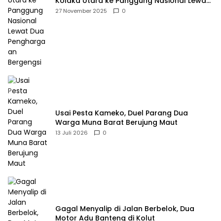
Kolaka Utara ke Panggung Nasional Lewat
Dua Penghargaan Bergengsi
27 November 2025
0
Usai Pesta Kameko, Duel Parang Dua
Warga Muna Barat Berujung Maut
13 Juli 2026
0
Gagal Menyalip di Jalan Berbelok, Dua
Motor Adu Banteng di Kolut