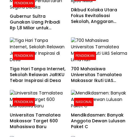
PENDIDIKAN
Dikbud Kolaka Utara
Fokus Revitalisasi
Gubernur Sultra
Sekolah, Anggaran
Gunakan Uang Pribadi
Diproyeksikan Rp30
Rp 1,8 Miliar untuk
Miliar
Beasiswa Mahasiswa,
Pendaftaran Segera
Dibuka
PENDIDIKAN
PENDIDIKAN
Tiga Hari Tanpa Internet,
700 Mahasiswa
Sekolah Relawan JaRIKU
Universitas Tamalatea
Tebar Inspirasi di Desa
Makassar Ikuti UAS
Selama Lima Hari
PENDIDIKAN
NASIONAL
Universitas Tamalatea
Mendikdasmen: Banyak
Makassar Target 600
Anggota Dewan Lulusan
Mahasiswa Baru
Paket C