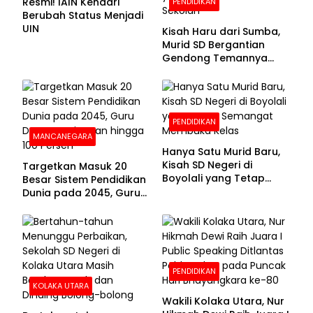
Resmi! IAIN Kendari
PENDIDIKAN
Berubah Status Menjadi
UIN
Kisah Haru dari Sumba,
Murid SD Bergantian
Gendong Temannya
yang Difabel Demi Bisa
Sekolah
PENDIDIKAN
MANCANEGARA
Hanya Satu Murid Baru,
Kisah SD Negeri di
Targetkan Masuk 20
Boyolali yang Tetap
Besar Sistem Pendidikan
Semangat Membuka
Dunia pada 2045, Guru
Kelas
Dapat Tunjangan hingga
100 Persen
PENDIDIKAN
KOLAKA UTARA
Wakili Kolaka Utara, Nur