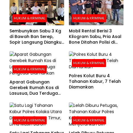
HUKUM & KRIMINAL
HUKUM & KRIMINAL
Sembunyikan Sabu 3 Kg
Mobil Rental Berisi 3
di Bawah Ban Serep,
Kilogram Sabu, Pria Asal
Sopir Langsung Diangkut
Bone Ditahan Polisi di
Polisi
Kolaka
HUKUM & KRIMINAL
HUKUM & KRIMINAL
Polres Kolut Buru 4
Tahanan Kabur, 7 Telah
Aparat Gabungan
Diamankan
Gerebek Rumah Kos di
Lasusua, Dua Terduga
Pengedar Diamankan
HUKUM & KRIMINAL
HUKUM & KRIMINAL
Satu Lagi Tahanan Kabur
Lelah Diburu Petugas,