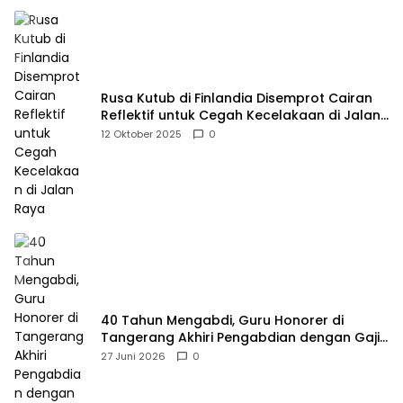
Rusa Kutub di Finlandia Disemprot Cairan
Reflektif untuk Cegah Kecelakaan di Jalan
Raya
12 Oktober 2025
0
40 Tahun Mengabdi, Guru Honorer di
Tangerang Akhiri Pengabdian dengan Gaji
Rp414 Ribu
27 Juni 2026
0