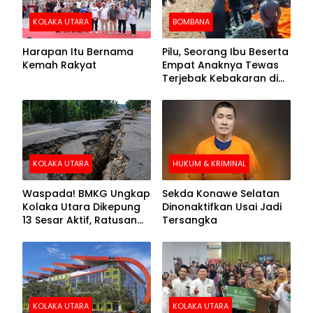
KOLAKA UTARA
BOMBANA
Harapan Itu Bernama
Pilu, Seorang Ibu Beserta
Kemah Rakyat
Empat Anaknya Tewas
Terjebak Kebakaran di
Bombana
KOLAKA UTARA
HUKUM & KRIMINAL
Waspada! BMKG Ungkap
Sekda Konawe Selatan
Kolaka Utara Dikepung
Dinonaktifkan Usai Jadi
13 Sesar Aktif, Ratusan
Tersangka
Gempa Sudah Terekam
KOLAKA UTARA
KOLAKA UTARA