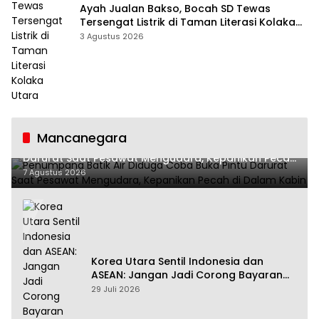
Ayah Jualan Bakso, Bocah SD Tewas
Tersengat Listrik di Taman Literasi Kolaka
Utara
3 Agustus 2026
Mancanegara
Penumpang Batik Air Diduga Coba Buka Pintu
Darurat Saat Pesawat Mengudara, Kepanikan Pecah
di Dalam Kabin
7 Agustus 2026
Korea Utara Sentil Indonesia dan
ASEAN: Jangan Jadi Corong Bayaran
Amerika Serikat
29 Juli 2026