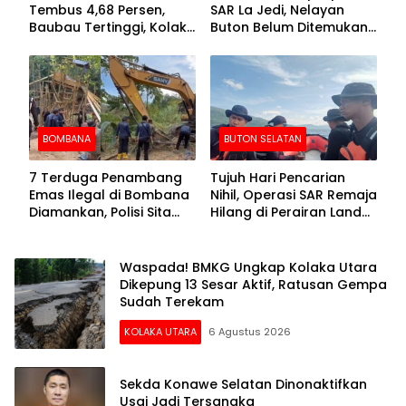
Tembus 4,68 Persen,
SAR La Jedi, Nelayan
Baubau Tertinggi, Kolaka
Buton Belum Ditemukan
Posisi Kedua
Setelah Sepekan Dicari
BOMBANA
BUTON SELATAN
7 Terduga Penambang
Tujuh Hari Pencarian
Emas Ilegal di Bombana
Nihil, Operasi SAR Remaja
Diamankan, Polisi Sita
Hilang di Perairan Lande
Mesin Dompeng hingga
Buton Selatan Dihentikan
Crusher
Waspada! BMKG Ungkap Kolaka Utara
Dikepung 13 Sesar Aktif, Ratusan Gempa
Sudah Terekam
KOLAKA UTARA
6 Agustus 2026
Sekda Konawe Selatan Dinonaktifkan
Usai Jadi Tersangka