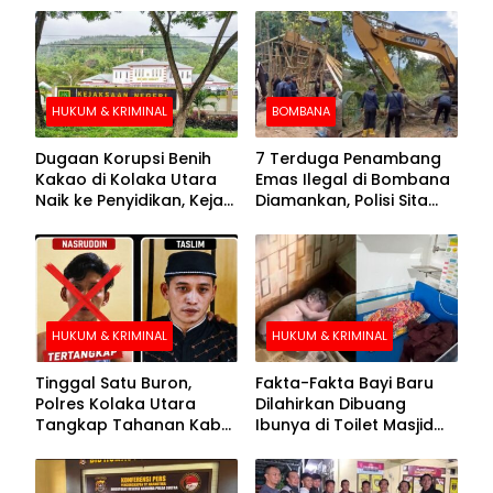
HUKUM & KRIMINAL
BOMBANA
Dugaan Korupsi Benih
7 Terduga Penambang
Kakao di Kolaka Utara
Emas Ilegal di Bombana
Naik ke Penyidikan, Kejari
Diamankan, Polisi Sita
Periksa Sejumlah Pihak
Mesin Dompeng hingga
Crusher
HUKUM & KRIMINAL
HUKUM & KRIMINAL
Tinggal Satu Buron,
Fakta-Fakta Bayi Baru
Polres Kolaka Utara
Dilahirkan Dibuang
Tangkap Tahanan Kabur
Ibunya di Toilet Masjid
ke-10 di Hari ke-21
Kolaka Utara
Pengejaran