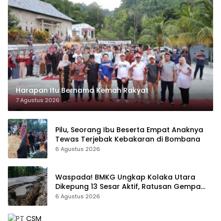
Harapan Itu Bernama Kemah Rakyat
7 Agustus 2026
Pilu, Seorang Ibu Beserta Empat Anaknya
Tewas Terjebak Kebakaran di Bombana
6 Agustus 2026
Waspada! BMKG Ungkap Kolaka Utara
Dikepung 13 Sesar Aktif, Ratusan Gempa
Sudah Terekam
6 Agustus 2026