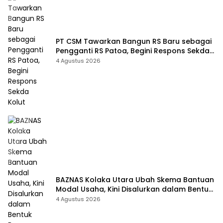
PT CSM Tawarkan Bangun RS Baru sebagai
Pengganti RS Patoa, Begini Respons Sekda
Kolut
4 Agustus 2026
BAZNAS Kolaka Utara Ubah Skema Bantuan
Modal Usaha, Kini Disalurkan dalam Bentuk
Barang Senilai Rp419,5 Juta
4 Agustus 2026