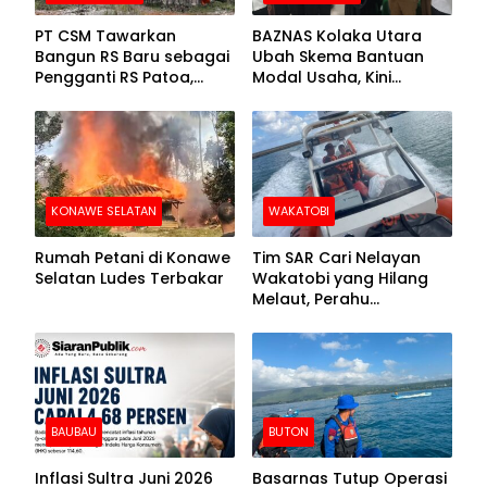
PT CSM Tawarkan
BAZNAS Kolaka Utara
Bangun RS Baru sebagai
Ubah Skema Bantuan
Pengganti RS Patoa,
Modal Usaha, Kini
Begini Respons Sekda
Disalurkan dalam Bentuk
Kolut
Barang Senilai Rp419,5
Juta
KONAWE SELATAN
WAKATOBI
Rumah Petani di Konawe
Tim SAR Cari Nelayan
Selatan Ludes Terbakar
Wakatobi yang Hilang
Melaut, Perahu
Ditemukan Mengapung
Kemasukan Air
BAUBAU
BUTON
Inflasi Sultra Juni 2026
Basarnas Tutup Operasi