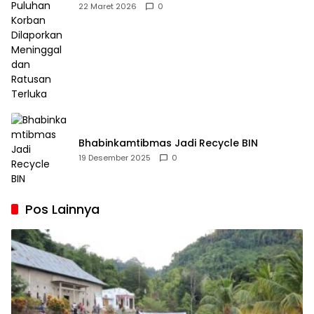
Dilaporkan Meninggal dan Ratusan Terluka
22 Maret 2026
0
Bhabinkamtibmas Jadi Recycle BIN
19 Desember 2025
0
Pos Lainnya