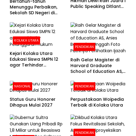
Hikmah Dewi Raih Juara I
Bertahun-tahun
Public Speaking Ditlantas
Menunggu Perbaikan,
Polda Sultra pada
Sekolah SD Negeri di
Puncak Hari
Kolaka Utara Masih
Bhayangkara ke-80
Beralas Tanah dan
Dinding Bolong-bolong
KOLAKA UTARA
PENDIDIKAN
Kejari Kolaka Utara
Edukasi Siswa SMPN 12
Raih Gelar Magister di
agar Terhindar
Harvard Graduate
Pelanggaran Hukum
School of Education AS,
Anies Baswedan Unggah
Foto Putrinya Perlihatkan
NASIONAL
PENDIDIKAN
Ijazah
Status Guru Honorer
Perpustakaan Woipedia
Dihapus Mulai 2027
Terbaik di Kolaka Utara
PENDIDIKAN