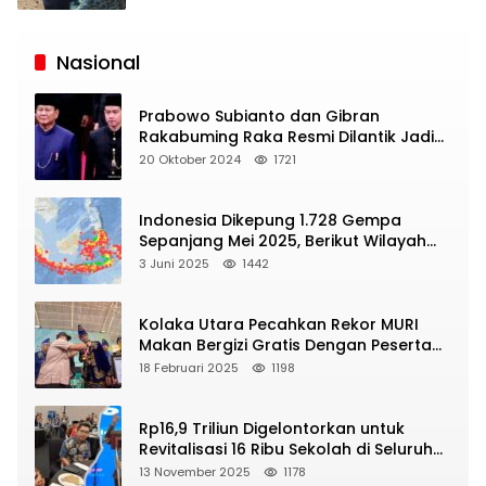
Siaran
Publik
Nasional
Prabowo Subianto dan Gibran
Rakabuming Raka Resmi Dilantik Jadi
Presiden dan Wapres RI
20 Oktober 2024
1721
Indonesia Dikepung 1.728 Gempa
Sepanjang Mei 2025, Berikut Wilayah
Yang Intens Diguncang!
3 Juni 2025
1442
Kolaka Utara Pecahkan Rekor MURI
Makan Bergizi Gratis Dengan Peserta
Terbanyak
18 Februari 2025
1198
Rp16,9 Triliun Digelontorkan untuk
Revitalisasi 16 Ribu Sekolah di Seluruh
Indonesia
13 November 2025
1178