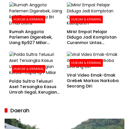
Buronan Segera
Menyerahkan Diri
HUKUM & KRIMINAL
HUKUM & KRIMINAL
Rumah Anggota
Miris! Empat Pelajar
Parlemen Digerebek,
Diduga Jadi Komplotan
Uang Rp927 Miliar
Curanmor Lintas
hingga BH Emas Disita
Kabupaten
HUKUM & KRIMINAL
HUKUM & KRIMINAL
Viral Video Emak-Emak
Grebek Markas Narkoba
Polda Sultra Telusuri
Seorang Diri
Aset Tersangka Kasus
Umrah Ilegal, Kerugian
Korban Capai Rp7 Miliar
Daerah