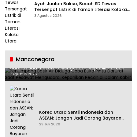
Ayah Jualan Bakso, Bocah SD Tewas
Tersengat Listrik di Taman Literasi Kolaka
Utara
3 Agustus 2026
Mancanegara
Penumpang Batik Air Diduga Coba Buka Pintu
Darurat Saat Pesawat Mengudara, Kepanikan Pecah
di Dalam Kabin
7 Agustus 2026
Korea Utara Sentil Indonesia dan
ASEAN: Jangan Jadi Corong Bayaran
Amerika Serikat
29 Juli 2026