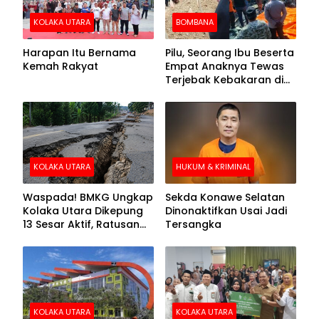
KOLAKA UTARA
BOMBANA
Harapan Itu Bernama
Pilu, Seorang Ibu Beserta
Kemah Rakyat
Empat Anaknya Tewas
Terjebak Kebakaran di
Bombana
KOLAKA UTARA
HUKUM & KRIMINAL
Waspada! BMKG Ungkap
Sekda Konawe Selatan
Kolaka Utara Dikepung
Dinonaktifkan Usai Jadi
13 Sesar Aktif, Ratusan
Tersangka
Gempa Sudah Terekam
KOLAKA UTARA
KOLAKA UTARA