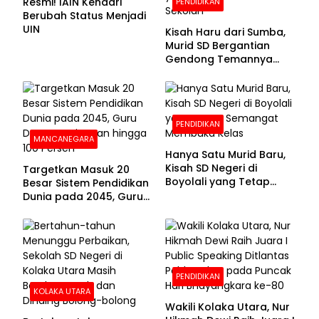
Resmi! IAIN Kendari
PENDIDIKAN
Berubah Status Menjadi
UIN
Kisah Haru dari Sumba,
Murid SD Bergantian
Gendong Temannya
yang Difabel Demi Bisa
Sekolah
PENDIDIKAN
MANCANEGARA
Hanya Satu Murid Baru,
Kisah SD Negeri di
Targetkan Masuk 20
Boyolali yang Tetap
Besar Sistem Pendidikan
Semangat Membuka
Dunia pada 2045, Guru
Kelas
Dapat Tunjangan hingga
100 Persen
PENDIDIKAN
KOLAKA UTARA
Wakili Kolaka Utara, Nur