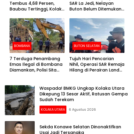
Tembus 4,68 Persen,
SAR La Jedi, Nelayan
Baubau Tertinggi, Kolaka
Buton Belum Ditemukan
Posisi Kedua
Setelah Sepekan Dicari
BOMBANA
BUTON SELATAN
7 Terduga Penambang
Tujuh Hari Pencarian
Emas Ilegal di Bombana
Nihil, Operasi SAR Remaja
Diamankan, Polisi Sita
Hilang di Perairan Lande
Mesin Dompeng hingga
Buton Selatan Dihentikan
Crusher
Waspada! BMKG Ungkap Kolaka Utara
Dikepung 13 Sesar Aktif, Ratusan Gempa
Sudah Terekam
KOLAKA UTARA
6 Agustus 2026
Sekda Konawe Selatan Dinonaktifkan
Usai Jadi Tersangka