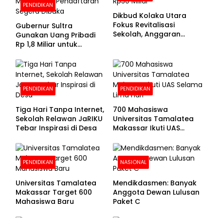
PENDIDIKAN
Dikbud Kolaka Utara
Fokus Revitalisasi
Gubernur Sultra
Sekolah, Anggaran
Gunakan Uang Pribadi
Diproyeksikan Rp30
Rp 1,8 Miliar untuk
Miliar
Beasiswa Mahasiswa,
Pendaftaran Segera
Dibuka
PENDIDIKAN
PENDIDIKAN
Tiga Hari Tanpa Internet,
700 Mahasiswa
Sekolah Relawan JaRIKU
Universitas Tamalatea
Tebar Inspirasi di Desa
Makassar Ikuti UAS
Selama Lima Hari
PENDIDIKAN
NASIONAL
Universitas Tamalatea
Mendikdasmen: Banyak
Makassar Target 600
Anggota Dewan Lulusan
Mahasiswa Baru
Paket C