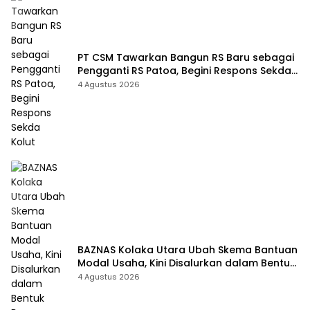
PT CSM Tawarkan Bangun RS Baru sebagai
Pengganti RS Patoa, Begini Respons Sekda
Kolut
4 Agustus 2026
BAZNAS Kolaka Utara Ubah Skema Bantuan
Modal Usaha, Kini Disalurkan dalam Bentuk
Barang Senilai Rp419,5 Juta
4 Agustus 2026