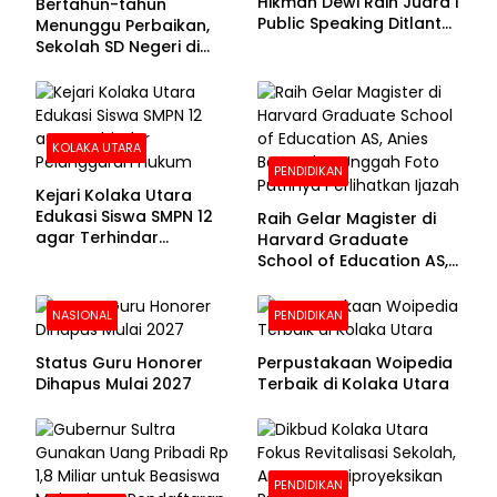
Hikmah Dewi Raih Juara I
Bertahun-tahun
Public Speaking Ditlantas
Menunggu Perbaikan,
Polda Sultra pada
Sekolah SD Negeri di
Puncak Hari
Kolaka Utara Masih
Bhayangkara ke-80
Beralas Tanah dan
Dinding Bolong-bolong
KOLAKA UTARA
PENDIDIKAN
Kejari Kolaka Utara
Edukasi Siswa SMPN 12
Raih Gelar Magister di
agar Terhindar
Harvard Graduate
Pelanggaran Hukum
School of Education AS,
Anies Baswedan Unggah
Foto Putrinya Perlihatkan
NASIONAL
PENDIDIKAN
Ijazah
Status Guru Honorer
Perpustakaan Woipedia
Dihapus Mulai 2027
Terbaik di Kolaka Utara
PENDIDIKAN