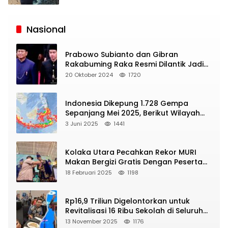
Siaran
Publik
Nasional
Prabowo Subianto dan Gibran
Rakabuming Raka Resmi Dilantik Jadi
Presiden dan Wapres RI
20 Oktober 2024
1720
Indonesia Dikepung 1.728 Gempa
Sepanjang Mei 2025, Berikut Wilayah
Yang Intens Diguncang!
3 Juni 2025
1441
Kolaka Utara Pecahkan Rekor MURI
Makan Bergizi Gratis Dengan Peserta
Terbanyak
18 Februari 2025
1198
Rp16,9 Triliun Digelontorkan untuk
Revitalisasi 16 Ribu Sekolah di Seluruh
Indonesia
13 November 2025
1176