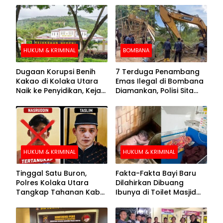
HUKUM & KRIMINAL
BOMBANA
Dugaan Korupsi Benih
7 Terduga Penambang
Kakao di Kolaka Utara
Emas Ilegal di Bombana
Naik ke Penyidikan, Kejari
Diamankan, Polisi Sita
Periksa Sejumlah Pihak
Mesin Dompeng hingga
Crusher
HUKUM & KRIMINAL
HUKUM & KRIMINAL
Tinggal Satu Buron,
Fakta-Fakta Bayi Baru
Polres Kolaka Utara
Dilahirkan Dibuang
Tangkap Tahanan Kabur
Ibunya di Toilet Masjid
ke-10 di Hari ke-21
Kolaka Utara
Pengejaran