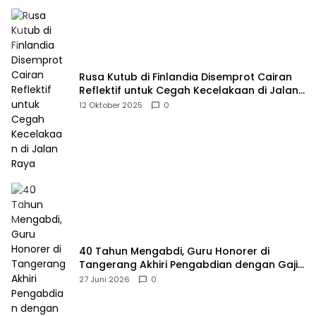
Rusa Kutub di Finlandia Disemprot Cairan
Reflektif untuk Cegah Kecelakaan di Jalan
Raya
12 Oktober 2025
0
40 Tahun Mengabdi, Guru Honorer di
Tangerang Akhiri Pengabdian dengan Gaji
Rp414 Ribu
27 Juni 2026
0