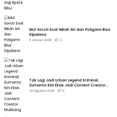
MUI Soroti Soal Nikah Siri dan Poligami Bisa
Dipidana
8 Januari 2026
0
Tak Lagi Jadi Urban Legend Kriminal,
Sumanto Kini Eksis Jadi Content Creator
Mukbang
20 Agustus 2025
0