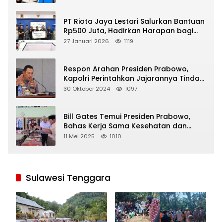
PT Riota Jaya Lestari Salurkan Bantuan
Rp500 Juta, Hadirkan Harapan bagi
Korban Bencana di Sumatera
27 Januari 2026
1119
Respon Arahan Presiden Prabowo,
Kapolri Perintahkan Jajarannya Tindak
Tegas Pelaku Judi Online
30 Oktober 2024
1097
Bill Gates Temui Presiden Prabowo,
Bahas Kerja Sama Kesehatan dan
Program Makan Bergizi Gratis
11 Mei 2025
1010
Sulawesi Tenggara