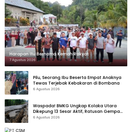
Harapan Itu Bernama Kemah Rakyat
7 Agustus 2026
Pilu, Seorang Ibu Beserta Empat Anaknya
Tewas Terjebak Kebakaran di Bombana
6 Agustus 2026
Waspada! BMKG Ungkap Kolaka Utara
Dikepung 13 Sesar Aktif, Ratusan Gempa
Sudah Terekam
6 Agustus 2026