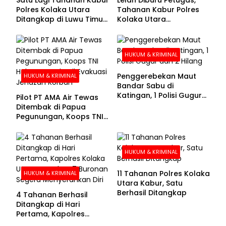
Polres Kolaka Utara
Tahanan Kabur Polres
Ditangkap di Luwu Timur,
Kolaka Utara
Lima Masih Buron
Menyerahkan Diri
HUKUM & KRIMINAL
Penggerebekan Maut
HUKUM & KRIMINAL
Bandar Sabu di
Katingan, 1 Polisi Gugur
Pilot PT AMA Air Tewas
dan 2 Hilang
Ditembak di Papua
Pegunungan, Koops TNI
Habema Berhasil
Evakuasi Jenazah
Korban
HUKUM & KRIMINAL
11 Tahanan Polres Kolaka
HUKUM & KRIMINAL
Utara Kabur, Satu
Berhasil Ditangkap
4 Tahanan Berhasil
Ditangkap di Hari
Pertama, Kapolres
Kolaka Utara Sarankan 7