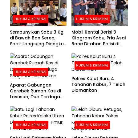
HUKUM & KRIMINAL
HUKUM & KRIMINAL
Sembunyikan Sabu 3 Kg
Mobil Rental Berisi 3
di Bawah Ban Serep,
Kilogram Sabu, Pria Asal
Sopir Langsung Diangkut
Bone Ditahan Polisi di
Polisi
Kolaka
HUKUM & KRIMINAL
HUKUM & KRIMINAL
Polres Kolut Buru 4
Tahanan Kabur, 7 Telah
Aparat Gabungan
Diamankan
Gerebek Rumah Kos di
Lasusua, Dua Terduga
Pengedar Diamankan
HUKUM & KRIMINAL
HUKUM & KRIMINAL
Satu Lagi Tahanan Kabur
Lelah Diburu Petugas,