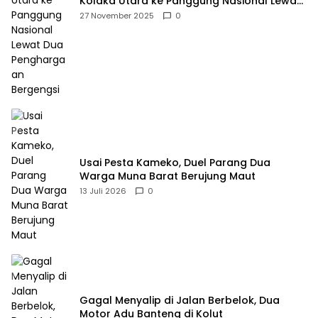
Kolaka Utara ke Panggung Nasional Lewat
Dua Penghargaan Bergengsi
27 November 2025
0
Usai Pesta Kameko, Duel Parang Dua
Warga Muna Barat Berujung Maut
13 Juli 2026
0
Gagal Menyalip di Jalan Berbelok, Dua
Motor Adu Banteng di Kolut