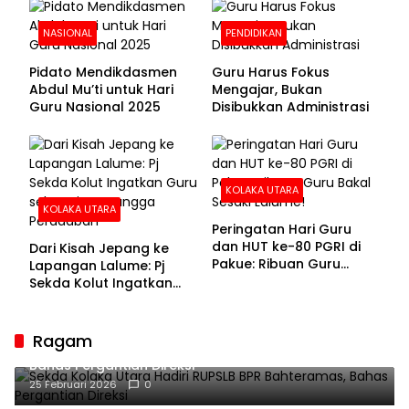
NASIONAL
PENDIDIKAN
Pidato Mendikdasmen
Guru Harus Fokus
Abdul Mu’ti untuk Hari
Mengajar, Bukan
Guru Nasional 2025
Disibukkan Administrasi
KOLAKA UTARA
KOLAKA UTARA
Peringatan Hari Guru
dan HUT ke-80 PGRI di
Dari Kisah Jepang ke
Pakue: Ribuan Guru
Lapangan Lalume: Pj
Bakal Sesaki Lalume!
Sekda Kolut Ingatkan
Guru sebagai
Penyangga Peradaban
Ragam
Sekda Kolaka Utara Hadiri RUPSLB BPR Bahteramas,
Bahas Pergantian Direksi
25 Februari 2026
0