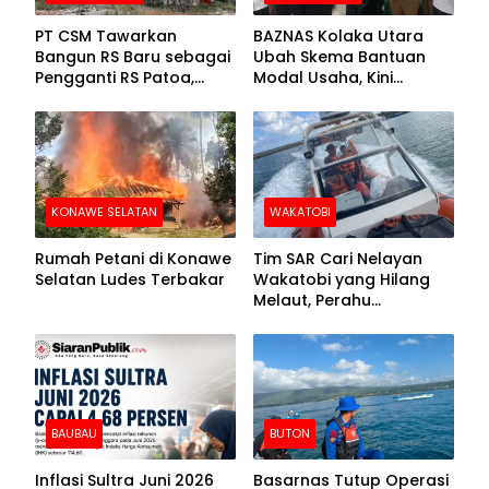
PT CSM Tawarkan
BAZNAS Kolaka Utara
Bangun RS Baru sebagai
Ubah Skema Bantuan
Pengganti RS Patoa,
Modal Usaha, Kini
Begini Respons Sekda
Disalurkan dalam Bentuk
Kolut
Barang Senilai Rp419,5
Juta
KONAWE SELATAN
WAKATOBI
Rumah Petani di Konawe
Tim SAR Cari Nelayan
Selatan Ludes Terbakar
Wakatobi yang Hilang
Melaut, Perahu
Ditemukan Mengapung
Kemasukan Air
BAUBAU
BUTON
Inflasi Sultra Juni 2026
Basarnas Tutup Operasi