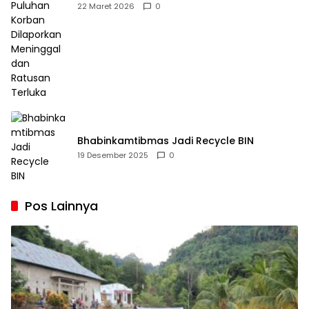
Dilaporkan Meninggal dan Ratusan Terluka
22 Maret 2026
0
Bhabinkamtibmas Jadi Recycle BIN
19 Desember 2025
0
Pos Lainnya