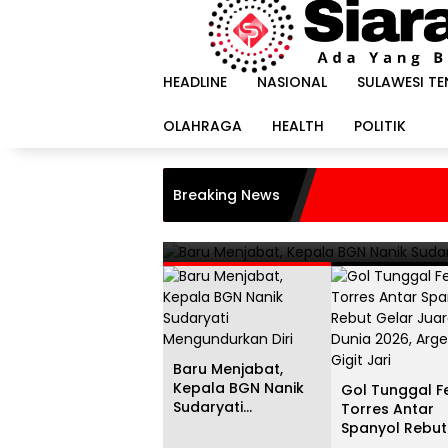
Langsung
ke
konten
HEADLINE
NASIONAL
SULAWESI T
OLAHRAGA
HEALTH
POLITIK
HEADLINE
i
Gol Tunggal Ferran Torr
Breaking News
Juara Dunia 2026, Argent
20 Juli 2026
Baru Menjabat,
Kepala BGN Nanik
Gol Tunggal F
Sudaryati
Torres Antar
Mengundurkan Diri
Spanyol Rebut
Gelar Juara D