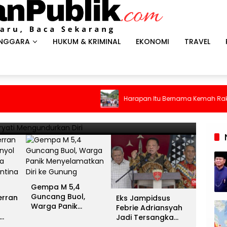
ENGGARA
HUKUM & KRIMINAL
EKONOMI
TRAVEL
HEADLI
es Antar Spanyol Rebut Gelar
Gem
Harapan Itu Bernama Kemah Rakyat
ina Gigit Jari
Men
13 Juli 
Gempa M 5,4
Guncang Buol,
erran
Eks Jampidsus
Warga Panik
Febrie Adriansyah
Menyelamatkan Diri
Jadi Tersangka
ke Gunung
unia
Kasus Dugaan