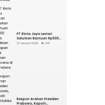
PT Riota Jaya Lestari
Salurkan Bantuan Rp500
Juta, Hadirkan Harapan
27 Januari 2026
1119
bagi Korban Bencana di
Sumatera
Respon Arahan Presiden
Prabowo, Kapolri