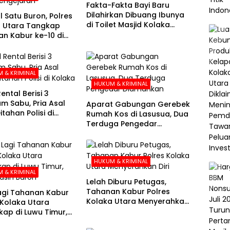
Fakta-Fakta Bayi Baru
Dilahirkan Dibuang Ibunya
l Satu Buron, Polres
di Toilet Masjid Kolaka
 Utara Tangkap
Utara
n Kabur ke-10 di
e-21 Pengejaran
 & KRIMINAL
HUKUM & KRIMINAL
ental Berisi 3
am Sabu, Pria Asal
Aparat Gabungan Gerebek
tahan Polisi di
Rumah Kos di Lasusua, Dua
a
Terduga Pengedar
Diamankan
HUKUM & KRIMINAL
 & KRIMINAL
Lelah Diburu Petugas,
Tahanan Kabur Polres
agi Tahanan Kabur
Kolaka Utara Menyerahkan
 Kolaka Utara
Diri
kap di Luwu Timur,
asih Buron