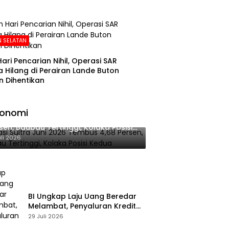
 SELATAN
Hari Pencarian Nihil, Operasi SAR
 Hilang di Perairan Lande Buton
n Dihentikan
konomi
lasi Sultra Juni 2026 Tembus 4,68
sen, Baubau Tertinggi, Kolaka Posisi
dua
uli 2026
BI Ungkap Laju Uang Beredar
Melambat, Penyaluran Kredit
Perbankan Meningkat
29 Juli 2026