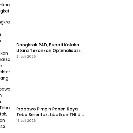
Dongkrak PAD, Bupati Kolaka
Utara Tekankan Optimalisasi
Pajak dan Sektor Tambang
21 Juli 2026
Prabowo Pimpin Panen Raya
Tebu Serentak, Libatkan TNI di
43 Titik Indonesia
18 Juli 2026