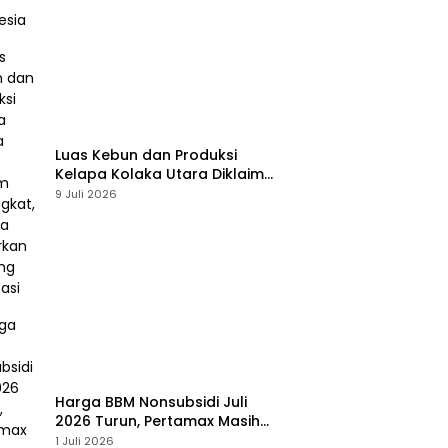
Luas Kebun dan Produksi
Kelapa Kolaka Utara Diklaim
Meningkat, Pemda Tawarkan
9 Juli 2026
Peluang Investasi
Harga BBM Nonsubsidi Juli
2026 Turun, Pertamax Masih
Bertahan Rp16.250 per Liter
1 Juli 2026