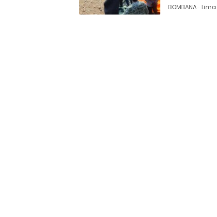
BOMBANA- Lima 
Siaran
Publik