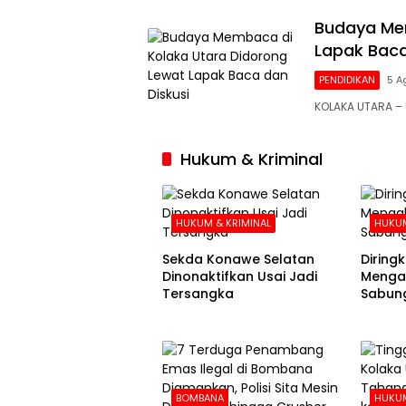
Budaya Mem
Lapak Baca
PENDIDIKAN
5 A
KOLAKA UTARA 
Hukum & Kriminal
HUKUM & KRIMINAL
HUKUM
Sekda Konawe Selatan
Diringku
Dinonaktifkan Usai Jadi
Mengak
Tersangka
Sabung
BOMBANA
HUKUM