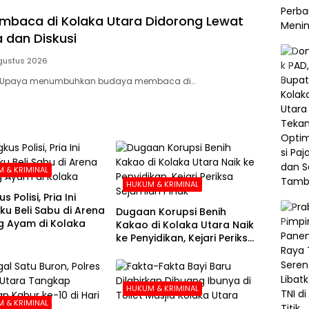
baca di Kolaka Utara Didorong Lewat
 dan Diskusi
gustus 2026
– Upaya menumbuhkan budaya membaca di…
 & KRIMINAL
HUKUM & KRIMINAL
s Polisi, Pria Ini
u Beli Sabu di Arena
Dugaan Korupsi Benih
 Ayam di Kolaka
Kakao di Kolaka Utara Naik
ke Penyidikan, Kejari Periksa
Sejumlah Pihak
HUKUM & KRIMINAL
 & KRIMINAL