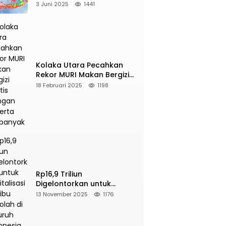
2025, Berikut Wilayah Yang
3 Juni 2025
1441
Intens Diguncang!
Kolaka Utara Pecahkan
Rekor MURI Makan Bergizi
Gratis Dengan Peserta
18 Februari 2025
1198
Terbanyak
Rp16,9 Triliun
Digelontorkan untuk
Revitalisasi 16 Ribu Sekolah
13 November 2025
1176
di Seluruh Indonesia