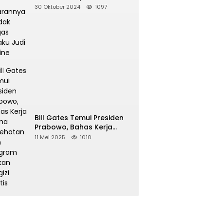
Perintahkan Jajarannya
30 Oktober 2024
1097
Tindak Tegas Pelaku Judi
Online
Bill Gates Temui Presiden
Prabowo, Bahas Kerja
Sama Kesehatan dan
11 Mei 2025
1010
Program Makan Bergizi
Gratis