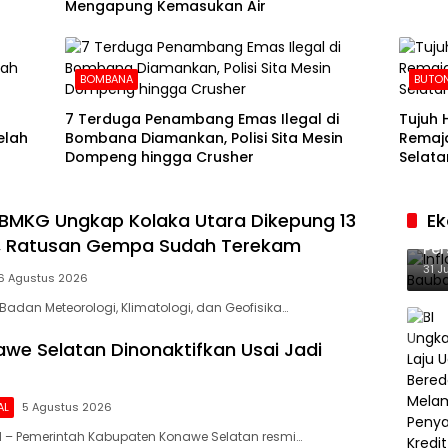
Mengapung Kemasukan Air
BOMBANA
BUTON
7 Terduga Penambang Emas Ilegal di
Tujuh 
elah
Bombana Diamankan, Polisi Sita Mesin
Remaja
Dompeng hingga Crusher
Selata
BMKG Ungkap Kolaka Utara Dikepung 13
E
Inf
f, Ratusan Gempa Sudah Terekam
Per
Ke
31 J
6 Agustus 2026
Badan Meteorologi, Klimatologi, dan Geofisika…
we Selatan Dinonaktifkan Usai Jadi
AL
5 Agustus 2026
 – Pemerintah Kabupaten Konawe Selatan resmi…