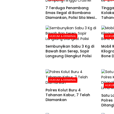
7 Terduga Penambang
Tingga
Emas Ilegal di Bombana
Kolaka
Diamankan, Polisi Sita Mesin
Tahana
Dompeng hingga Crusher
Hari k
HUKUM & KRIMINAL
HUKUM
Sembunyikan Sabu 3 Kg di
Mobil R
Bawah Ban Serep, Sopir
Kilogr
Langsung Diangkut Polisi
Bone Di
Kolak
HUKUM & KRIMINAL
HUKUM
Polres Kolut Buru 4
Tahanan Kabur, 7 Telah
Satu L
Diamankan
Polres
Ditang
Lima M