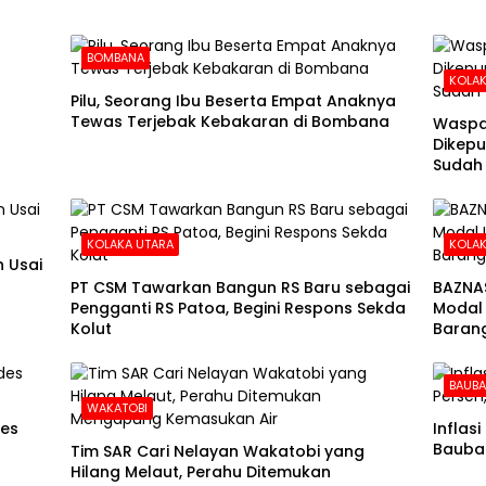
BOMBANA
KOLAK
Pilu, Seorang Ibu Beserta Empat Anaknya
Tewas Terjebak Kebakaran di Bombana
Waspa
Dikepu
Sudah
KOLAKA UTARA
KOLAK
 Usai
PT CSM Tawarkan Bangun RS Baru sebagai
BAZNA
Pengganti RS Patoa, Begini Respons Sekda
Modal 
Kolut
Barang
BAUB
WAKATOBI
des
Inflas
Baubau
Tim SAR Cari Nelayan Wakatobi yang
Hilang Melaut, Perahu Ditemukan