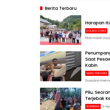
2026, Argenti
Berita Terbaru
Gigit Jari
Harapan I
KOLAKA UTARA
PAGI masih mud
Penumpang 
Saat Pesaw
Kabin
MANCANEGARA
Suasana mencek
Pilu, Seor
Terjebak 
BOMBANA
6 Ag