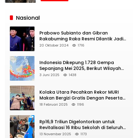
Siaran
Publik
Nasional
Prabowo Subianto dan Gibran
Rakabuming Raka Resmi Dilantik Jadi
Presiden dan Wapres RI
20 Oktober 2024
1716
Indonesia Dikepung 1.728 Gempa
Sepanjang Mei 2025, Berikut Wilayah
Yang Intens Diguncang!
3 Juni 2025
1438
Kolaka Utara Pecahkan Rekor MURI
Makan Bergizi Gratis Dengan Peserta
Terbanyak
18 Februari 2025
1196
Rp16,9 Triliun Digelontorkan untuk
Revitalisasi 16 Ribu Sekolah di Seluruh
Indonesia
13 November 2025
1173