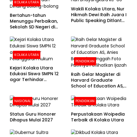
KOLAKA UTARA
Wakili Kolaka Utara, Nur
Hikmah Dewi Raih Juara I
Bertahun-tahun
Public Speaking Ditlantas
Menunggu Perbaikan,
Polda Sultra pada
Sekolah SD Negeri di
Puncak Hari
Kolaka Utara Masih
Bhayangkara ke-80
Beralas Tanah dan
Dinding Bolong-bolong
KOLAKA UTARA
PENDIDIKAN
Kejari Kolaka Utara
Edukasi Siswa SMPN 12
Raih Gelar Magister di
agar Terhindar
Harvard Graduate
Pelanggaran Hukum
School of Education AS,
Anies Baswedan Unggah
Foto Putrinya Perlihatkan
NASIONAL
PENDIDIKAN
Ijazah
Status Guru Honorer
Perpustakaan Woipedia
Dihapus Mulai 2027
Terbaik di Kolaka Utara