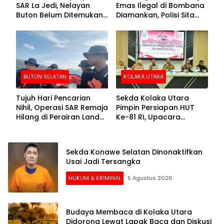
SAR La Jedi, Nelayan
Emas Ilegal di Bombana
Buton Belum Ditemukan
Diamankan, Polisi Sita
Setelah Sepekan Dicari
Mesin Dompeng hingga
Crusher
BUTON SELATAN
KOLAKA UTARA
Tujuh Hari Pencarian
Sekda Kolaka Utara
Nihil, Operasi SAR Remaja
Pimpin Persiapan HUT
Hilang di Perairan Lande
Ke-81 RI, Upacara
Buton Selatan Dihentikan
Dipusatkan di Lasusua
Sekda Konawe Selatan Dinonaktifkan
Usai Jadi Tersangka
HUKUM & KRIMINAL
5 Agustus 2026
Budaya Membaca di Kolaka Utara
Didorong Lewat Lapak Baca dan Diskusi