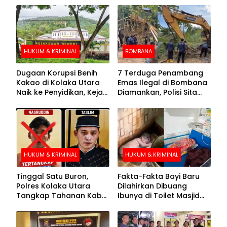
HUKUM & KRIMINAL
BOMBANA
Dugaan Korupsi Benih
7 Terduga Penambang
Kakao di Kolaka Utara
Emas Ilegal di Bombana
Naik ke Penyidikan, Kejari
Diamankan, Polisi Sita
Periksa Sejumlah Pihak
Mesin Dompeng hingga
Crusher
HUKUM & KRIMINAL
HUKUM & KRIMINAL
Tinggal Satu Buron,
Fakta-Fakta Bayi Baru
Polres Kolaka Utara
Dilahirkan Dibuang
Tangkap Tahanan Kabur
Ibunya di Toilet Masjid
ke-10 di Hari ke-21
Kolaka Utara
Pengejaran