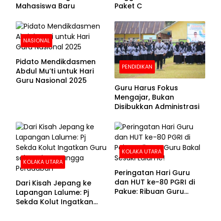
Mahasiswa Baru
Paket C
NASIONAL
Pidato Mendikdasmen
PENDIDIKAN
Abdul Mu’ti untuk Hari
Guru Nasional 2025
Guru Harus Fokus
Mengajar, Bukan
Disibukkan Administrasi
KOLAKA UTARA
KOLAKA UTARA
Peringatan Hari Guru
dan HUT ke-80 PGRI di
Dari Kisah Jepang ke
Pakue: Ribuan Guru
Lapangan Lalume: Pj
Bakal Sesaki Lalume!
Sekda Kolut Ingatkan
Guru sebagai
Penyangga Peradaban