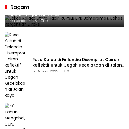
Ragam
Sekda Kolaka Utara Hadiri RUPSLB BPR Bahteramas,
Bahas Pergantian Direksi
25 Februari 2026
0
Rusa Kutub di Finlandia Disemprot Cairan
Reflektif untuk Cegah Kecelakaan di Jalan
Raya
12 Oktober 2025
0