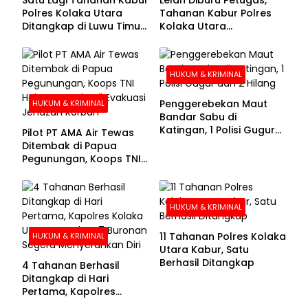
Polres Kolaka Utara
Tahanan Kabur Polres
Ditangkap di Luwu Timur,
Kolaka Utara
Lima Masih Buron
Menyerahkan Diri
HUKUM & KRIMINAL
Penggerebekan Maut
HUKUM & KRIMINAL
Bandar Sabu di
Katingan, 1 Polisi Gugur
Pilot PT AMA Air Tewas
dan 2 Hilang
Ditembak di Papua
Pegunungan, Koops TNI
Habema Berhasil
Evakuasi Jenazah
Korban
HUKUM & KRIMINAL
11 Tahanan Polres Kolaka
HUKUM & KRIMINAL
Utara Kabur, Satu
Berhasil Ditangkap
4 Tahanan Berhasil
Ditangkap di Hari
Pertama, Kapolres
Kolaka Utara Sarankan 7