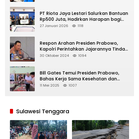
PT Riota Jaya Lestari Salurkan Bantuan
Rp500 Juta, Hadirkan Harapan bagi
Korban Bencana di Sumatera
27 Januari 2026
1118
Respon Arahan Presiden Prabowo,
Kapolri Perintahkan Jajarannya Tindak
Tegas Pelaku Judi Online
30 Oktober 2024
1094
Bill Gates Temui Presiden Prabowo,
Bahas Kerja Sama Kesehatan dan
Program Makan Bergizi Gratis
11 Mei 2025
1007
Sulawesi Tenggara