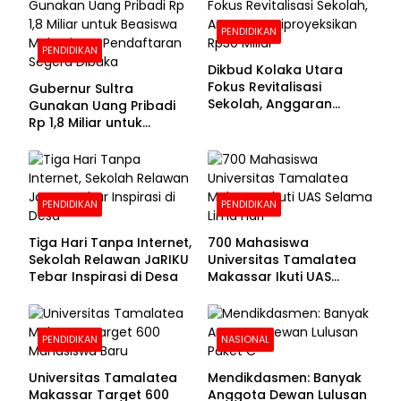
PENDIDIKAN
PENDIDIKAN
Dikbud Kolaka Utara
Fokus Revitalisasi
Gubernur Sultra
Sekolah, Anggaran
Gunakan Uang Pribadi
Diproyeksikan Rp30
Rp 1,8 Miliar untuk
Miliar
Beasiswa Mahasiswa,
Pendaftaran Segera
Dibuka
PENDIDIKAN
PENDIDIKAN
Tiga Hari Tanpa Internet,
700 Mahasiswa
Sekolah Relawan JaRIKU
Universitas Tamalatea
Tebar Inspirasi di Desa
Makassar Ikuti UAS
Selama Lima Hari
PENDIDIKAN
NASIONAL
Universitas Tamalatea
Mendikdasmen: Banyak
Makassar Target 600
Anggota Dewan Lulusan