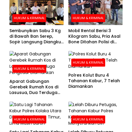
HUKUM & KRIMINAL
HUKUM & KRIMINAL
Sembunyikan Sabu 3 Kg
Mobil Rental Berisi 3
di Bawah Ban Serep,
Kilogram Sabu, Pria Asal
Sopir Langsung Diangkut
Bone Ditahan Polisi di
Polisi
Kolaka
HUKUM & KRIMINAL
HUKUM & KRIMINAL
Polres Kolut Buru 4
Tahanan Kabur, 7 Telah
Aparat Gabungan
Diamankan
Gerebek Rumah Kos di
Lasusua, Dua Terduga
Pengedar Diamankan
HUKUM & KRIMINAL
HUKUM & KRIMINAL
Satu Lagi Tahanan Kabur
Lelah Diburu Petugas,