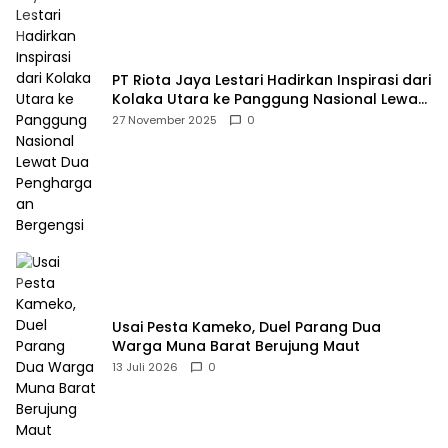
PT Riota Jaya Lestari Hadirkan Inspirasi dari
Kolaka Utara ke Panggung Nasional Lewat
Dua Penghargaan Bergengsi
27 November 2025
0
Usai Pesta Kameko, Duel Parang Dua
Warga Muna Barat Berujung Maut
13 Juli 2026
0