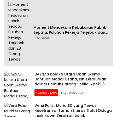
Moment Mencekam Kebakaran Pabrik
Sepatu, Puluhan Pekerja Terjebak dan
28 Orang Tewas
11 Juli 2026
BAZNAS Kolaka Utara Ubah Skema
Bantuan Modal Usaha, Kini Disalurkan
dalam Bentuk Barang Senilai Rp419,5
Juta
KOLAKA UTARA
4 Agustus 2026
Versi Polisi, Murid SD yang Tewas
Kesetrum di Taman Literasi Kolut Diduga
Injak Kabel Beraliran Listrik