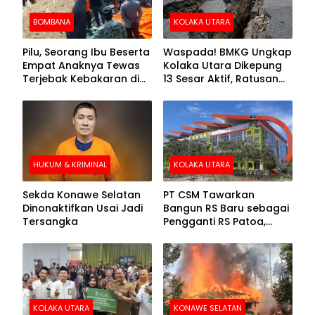
BOMBANA
KOLAKA UTARA
Pilu, Seorang Ibu Beserta
Waspada! BMKG Ungkap
Empat Anaknya Tewas
Kolaka Utara Dikepung
Terjebak Kebakaran di
13 Sesar Aktif, Ratusan
Bombana
Gempa Sudah Terekam
HUKUM & KRIMINAL
KOLAKA UTARA
Sekda Konawe Selatan
PT CSM Tawarkan
Dinonaktifkan Usai Jadi
Bangun RS Baru sebagai
Tersangka
Pengganti RS Patoa,
Begini Respons Sekda
Kolut
KOLAKA UTARA
KONAWE SELATAN