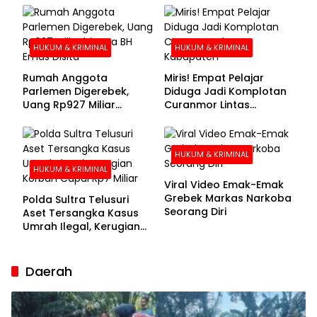
Buronan Segera
Menyerahkan Diri
HUKUM & KRIMINAL
HUKUM & KRIMINAL
Rumah Anggota
Miris! Empat Pelajar
Parlemen Digerebek,
Diduga Jadi Komplotan
Uang Rp927 Miliar
Curanmor Lintas
hingga BH Emas Disita
Kabupaten
HUKUM & KRIMINAL
HUKUM & KRIMINAL
Viral Video Emak-Emak
Grebek Markas Narkoba
Polda Sultra Telusuri
Seorang Diri
Aset Tersangka Kasus
Umrah Ilegal, Kerugian
Korban Capai Rp7 Miliar
Daerah