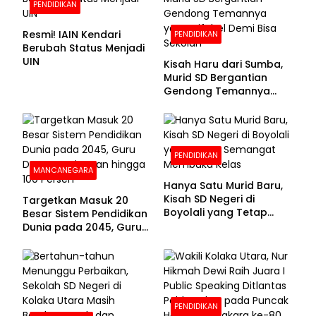
PENDIDIKAN
Resmi! IAIN Kendari
PENDIDIKAN
Berubah Status Menjadi
UIN
Kisah Haru dari Sumba,
Murid SD Bergantian
Gendong Temannya
yang Difabel Demi Bisa
Sekolah
PENDIDIKAN
MANCANEGARA
Hanya Satu Murid Baru,
Kisah SD Negeri di
Targetkan Masuk 20
Boyolali yang Tetap
Besar Sistem Pendidikan
Semangat Membuka
Dunia pada 2045, Guru
Kelas
Dapat Tunjangan hingga
100 Persen
PENDIDIKAN