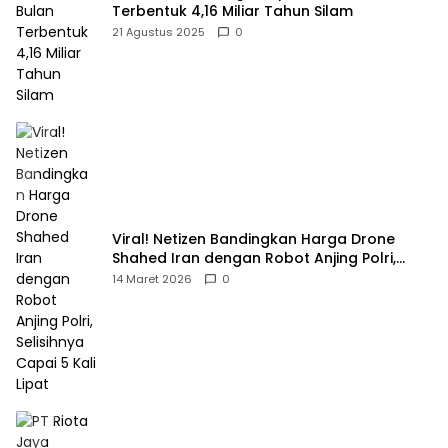
Terbentuk 4,16 Miliar Tahun Silam
21 Agustus 2025
0
Viral! Netizen Bandingkan Harga Drone
Shahed Iran dengan Robot Anjing Polri,
Selisihnya Capai 5 Kali Lipat
14 Maret 2026
0