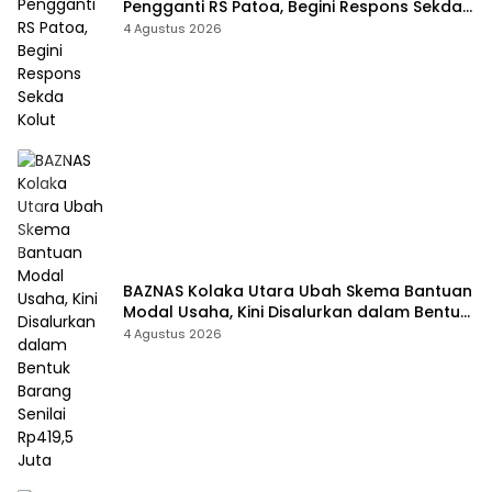
Pengganti RS Patoa, Begini Respons Sekda
Kolut
4 Agustus 2026
BAZNAS Kolaka Utara Ubah Skema Bantuan
Modal Usaha, Kini Disalurkan dalam Bentuk
Barang Senilai Rp419,5 Juta
4 Agustus 2026