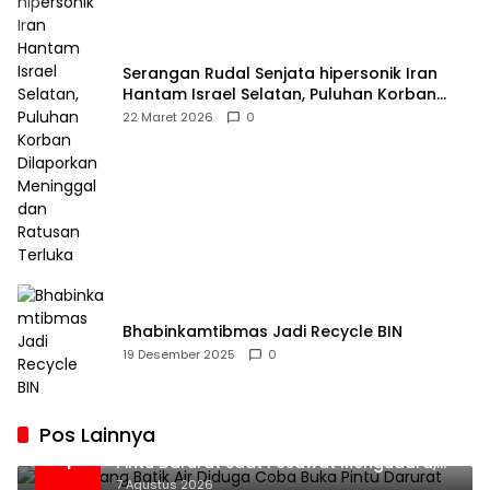
Serangan Rudal Senjata hipersonik Iran
Hantam Israel Selatan, Puluhan Korban
Dilaporkan Meninggal dan Ratusan Terluka
22 Maret 2026
0
Bhabinkamtibmas Jadi Recycle BIN
19 Desember 2025
0
Pos Lainnya
Penumpang Batik Air Diduga Coba Buka
1
Pintu Darurat Saat Pesawat Mengudara,
Kepanikan Pecah di Dalam Kabin
7 Agustus 2026