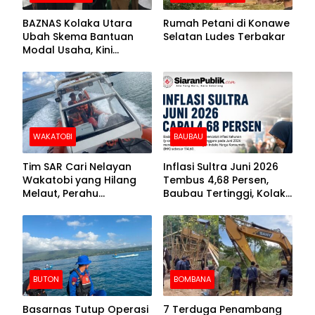
BAZNAS Kolaka Utara
Rumah Petani di Konawe
Ubah Skema Bantuan
Selatan Ludes Terbakar
Modal Usaha, Kini
Disalurkan dalam Bentuk
Barang Senilai Rp419,5
Juta
WAKATOBI
BAUBAU
Tim SAR Cari Nelayan
Inflasi Sultra Juni 2026
Wakatobi yang Hilang
Tembus 4,68 Persen,
Melaut, Perahu
Baubau Tertinggi, Kolaka
Ditemukan Mengapung
Posisi Kedua
Kemasukan Air
BUTON
BOMBANA
Basarnas Tutup Operasi
7 Terduga Penambang