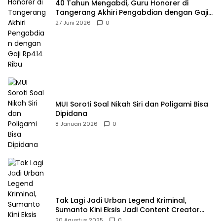
40 Tahun Mengabdi, Guru Honorer di
Tangerang Akhiri Pengabdian dengan Gaji
Rp414 Ribu
27 Juni 2026
0
MUI Soroti Soal Nikah Siri dan Poligami Bisa
Dipidana
8 Januari 2026
0
Tak Lagi Jadi Urban Legend Kriminal,
Sumanto Kini Eksis Jadi Content Creator
Mukbang
20 Agustus 2025
0