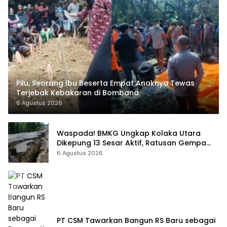
Pilu, Seorang Ibu Beserta Empat Anaknya Tewas
Terjebak Kebakaran di Bombana
6 Agustus 2026
Waspada! BMKG Ungkap Kolaka Utara
Dikepung 13 Sesar Aktif, Ratusan Gempa
Sudah Terekam
6 Agustus 2026
PT CSM Tawarkan Bangun RS Baru sebagai