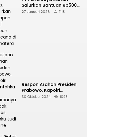
Salurkan Bantuan Rp500
Juta, Hadirkan Harapan
27 Januari 2026
1118
bagi Korban Bencana di
Sumatera
Respon Arahan Presiden
Prabowo, Kapolri
Perintahkan Jajarannya
30 Oktober 2024
1095
Tindak Tegas Pelaku Judi
Online