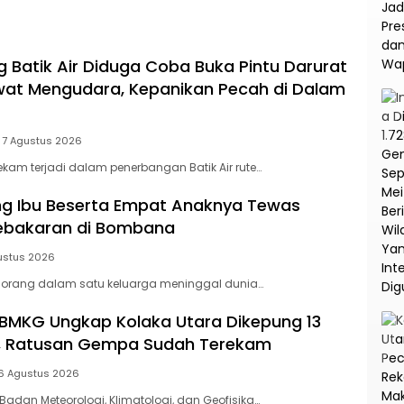
na
Korupsi dan TPPU PT
Asabri
Batik Air Diduga Coba Buka Pintu Darurat
at Mengudara, Kepanikan Pecah di Dalam
7 Agustus 2026
am terjadi dalam penerbangan Batik Air rute…
ang Ibu Beserta Empat Anaknya Tewas
Kebakaran di Bombana
ustus 2026
orang dalam satu keluarga meninggal dunia…
BMKG Ungkap Kolaka Utara Dikepung 13
f, Ratusan Gempa Sudah Terekam
6 Agustus 2026
Badan Meteorologi, Klimatologi, dan Geofisika…