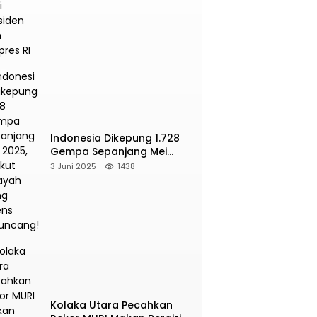
Presiden dan Wapres RI
Indonesia Dikepung 1.728
Gempa Sepanjang Mei
2025, Berikut Wilayah Yang
3 Juni 2025
1438
Intens Diguncang!
Kolaka Utara Pecahkan