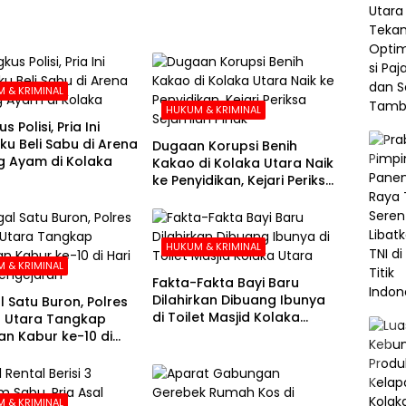
 & KRIMINAL
HUKUM & KRIMINAL
s Polisi, Pria Ini
u Beli Sabu di Arena
Dugaan Korupsi Benih
 Ayam di Kolaka
Kakao di Kolaka Utara Naik
ke Penyidikan, Kejari Periksa
Sejumlah Pihak
HUKUM & KRIMINAL
 & KRIMINAL
Fakta-Fakta Bayi Baru
Dilahirkan Dibuang Ibunya
l Satu Buron, Polres
di Toilet Masjid Kolaka
 Utara Tangkap
Utara
n Kabur ke-10 di
e-21 Pengejaran
 & KRIMINAL