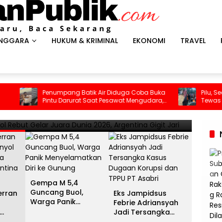
ENGGARA
HUKUM & KRIMINAL
EKONOMI
TRAVEL
HEADLI
es Antar Spanyol Rebut Gelar
Gem
Penumpang Batik Air Diduga Coba Buka
Pilu, Seorang Ibu 
Pintu Darurat Saat Pesawat Mengudara,
Tewas Terjebak Ke
ina Gigit Jari
Men
Kepanikan Pecah di Dalam Kabin
13 Juli 
Gempa M 5,4
Guncang Buol,
erran
Eks Jampidsus
Warga Panik
Febrie Adriansyah
Menyelamatkan Diri
Jadi Tersangka
ke Gunung
unia
Kasus Dugaan