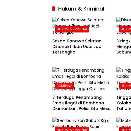
Hukum & Kriminal
HUKUM & KRIMINAL
HUKUM
Sekda Konawe Selatan
Diringku
Dinonaktifkan Usai Jadi
Mengak
Tersangka
Sabung
BOMBANA
HUKUM
7 Terduga Penambang
Tingga
Emas Ilegal di Bombana
Kolaka
Diamankan, Polisi Sita Mesin
Tahana
Dompeng hingga Crusher
Hari k
HUKUM & KRIMINAL
HUKUM