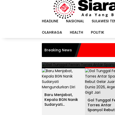
Langsung
ke
konten
HEADLINE
NASIONAL
SULAWESI T
OLAHRAGA
HEALTH
POLITIK
HEADLINE
i
Gol Tunggal Ferran Torr
Breaking News
Juara Dunia 2026, Argent
20 Juli 2026
Baru Menjabat,
Kepala BGN Nanik
Gol Tunggal F
Sudaryati
Torres Antar
Mengundurkan Diri
Spanyol Rebut
Gelar Juara D