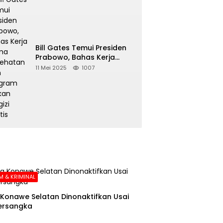
Bill Gates Temui Presiden
Prabowo, Bahas Kerja
Sama Kesehatan dan
11 Mei 2025
1007
Program Makan Bergizi
Gratis
 & KRIMINAL
Konawe Selatan Dinonaktifkan Usai
ersangka