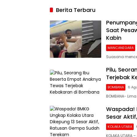
2026, Argenti
Berita Terbaru
Gigit Jari
Penumpang 
Saat Pesaw
Kabin
MANCANEGARA
Suasana mencek
Pilu, Seor
Terjebak 
BOMBANA
6 Ag
BOMBANA- Lima 
Waspada! 
Sesar Akti
KOLAKA UTARA
KOLAKA UTARA – 