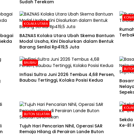
Sudah Terekam
KONA
KOLAKA UTARA
Rumah 
Terba
ebagai
BAZNAS Kolaka Utara Ubah Skema Bantuan
 Sekda
Modal Usaha, Kini Disalurkan dalam Bentuk
Barang Senilai Rp419,5 Juta
BAUBAU
BUTO
Inflasi Sultra Juni 2026 Tembus 4,68 Persen,
Baubau Tertinggi, Kolaka Posisi Kedua
g
Basarn
Nelaya
Sepeka
KOLAK
BUTON SELATAN
Sekda 
Ke-81 
i
Tujuh Hari Pencarian Nihil, Operasi SAR
in
Remaja Hilang di Perairan Lande Buton