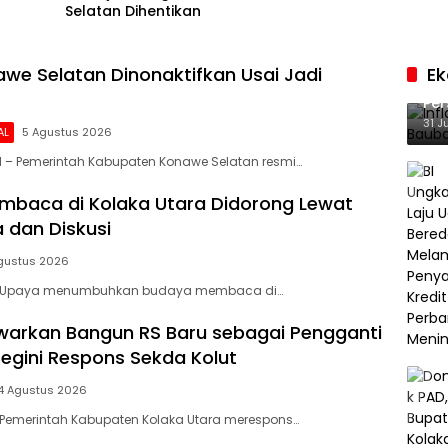
Selatan Dihentikan
we Selatan Dinonaktifkan Usai Jadi
E
Inf
Per
Ke
31 J
AL
5 Agustus 2026
 – Pemerintah Kabupaten Konawe Selatan resmi…
baca di Kolaka Utara Didorong Lewat
 dan Diskusi
gustus 2026
– Upaya menumbuhkan budaya membaca di…
arkan Bangun RS Baru sebagai Pengganti
Begini Respons Sekda Kolut
4 Agustus 2026
 Pemerintah Kabupaten Kolaka Utara merespons…