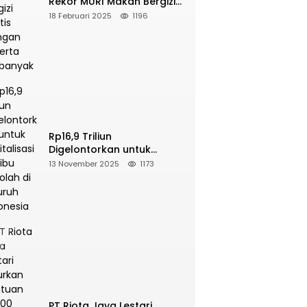
Rekor MURI Makan Bergizi
Gratis Dengan Peserta
18 Februari 2025
1196
Terbanyak
Rp16,9 Triliun
Digelontorkan untuk
Revitalisasi 16 Ribu Sekolah
13 November 2025
1173
di Seluruh Indonesia
PT Riota Jaya Lestari