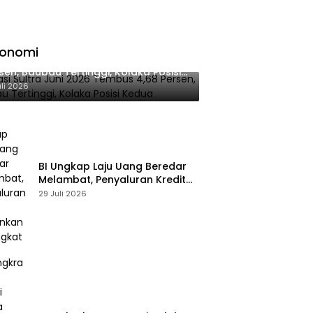
konomi
lasi Sultra Juni 2026 Tembus 4,68
sen, Baubau Tertinggi, Kolaka Posisi
dua
uli 2026
BI Ungkap Laju Uang Beredar
Melambat, Penyaluran Kredit
Perbankan Meningkat
29 Juli 2026