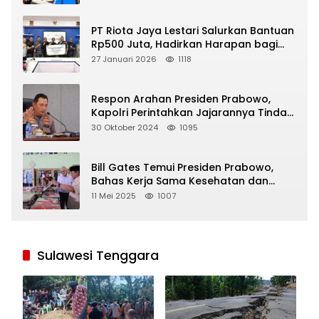
PT Riota Jaya Lestari Salurkan Bantuan
Rp500 Juta, Hadirkan Harapan bagi
Korban Bencana di Sumatera
27 Januari 2026
1118
Respon Arahan Presiden Prabowo,
Kapolri Perintahkan Jajarannya Tindak
Tegas Pelaku Judi Online
30 Oktober 2024
1095
Bill Gates Temui Presiden Prabowo,
Bahas Kerja Sama Kesehatan dan
Program Makan Bergizi Gratis
11 Mei 2025
1007
Sulawesi Tenggara