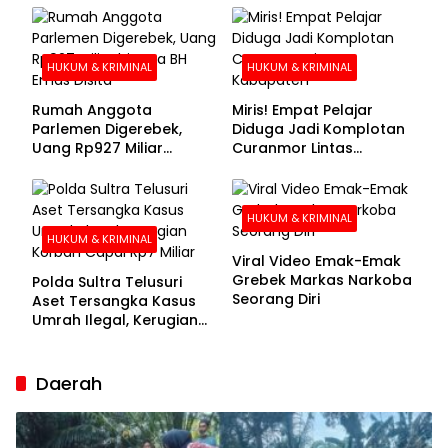
Buronan Segera
Menyerahkan Diri
HUKUM & KRIMINAL
HUKUM & KRIMINAL
Rumah Anggota
Miris! Empat Pelajar
Parlemen Digerebek,
Diduga Jadi Komplotan
Uang Rp927 Miliar
Curanmor Lintas
hingga BH Emas Disita
Kabupaten
HUKUM & KRIMINAL
HUKUM & KRIMINAL
Viral Video Emak-Emak
Grebek Markas Narkoba
Polda Sultra Telusuri
Seorang Diri
Aset Tersangka Kasus
Umrah Ilegal, Kerugian
Korban Capai Rp7 Miliar
Daerah