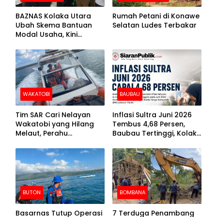
BAZNAS Kolaka Utara
Rumah Petani di Konawe
Ubah Skema Bantuan
Selatan Ludes Terbakar
Modal Usaha, Kini
Disalurkan dalam Bentuk
Barang Senilai Rp419,5
Juta
WAKATOBI
BAUBAU
Tim SAR Cari Nelayan
Inflasi Sultra Juni 2026
Wakatobi yang Hilang
Tembus 4,68 Persen,
Melaut, Perahu
Baubau Tertinggi, Kolaka
Ditemukan Mengapung
Posisi Kedua
Kemasukan Air
BUTON
BOMBANA
Basarnas Tutup Operasi
7 Terduga Penambang