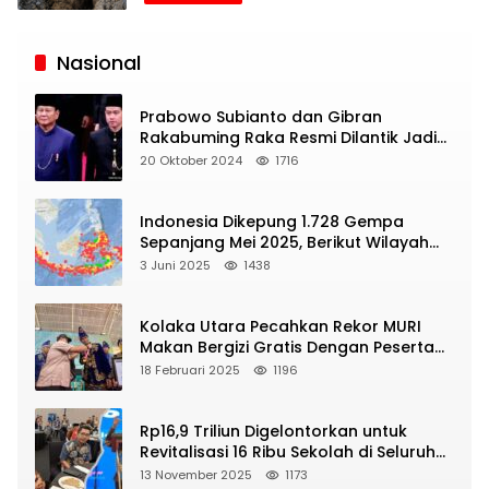
Siaran
Publik
Nasional
Prabowo Subianto dan Gibran
Rakabuming Raka Resmi Dilantik Jadi
Presiden dan Wapres RI
20 Oktober 2024
1716
Indonesia Dikepung 1.728 Gempa
Sepanjang Mei 2025, Berikut Wilayah
Yang Intens Diguncang!
3 Juni 2025
1438
Kolaka Utara Pecahkan Rekor MURI
Makan Bergizi Gratis Dengan Peserta
Terbanyak
18 Februari 2025
1196
Rp16,9 Triliun Digelontorkan untuk
Revitalisasi 16 Ribu Sekolah di Seluruh
Indonesia
13 November 2025
1173