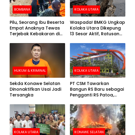
BOMBANA
KOLAKA UTARA
Pilu, Seorang Ibu Beserta
Waspada! BMKG Ungkap
Empat Anaknya Tewas
Kolaka Utara Dikepung
Terjebak Kebakaran di
13 Sesar Aktif, Ratusan
Bombana
Gempa Sudah Terekam
HUKUM & KRIMINAL
KOLAKA UTARA
Sekda Konawe Selatan
PT CSM Tawarkan
Dinonaktifkan Usai Jadi
Bangun RS Baru sebagai
Tersangka
Pengganti RS Patoa,
Begini Respons Sekda
Kolut
KOLAKA UTARA
KONAWE SELATAN