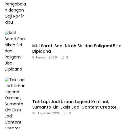
MUI Soroti Soal Nikah Siri dan Poligami Bisa
Dipidana
8 Januari 2026
0
Tak Lagi Jadi Urban Legend Kriminal,
Sumanto Kini Eksis Jadi Content Creator
Mukbang
20 Agustus 2025
0