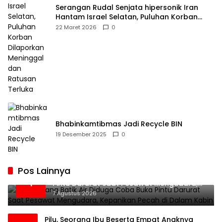
Serangan Rudal Senjata hipersonik Iran
Hantam Israel Selatan, Puluhan Korban
Dilaporkan Meninggal dan Ratusan Terluka
22 Maret 2026
0
Bhabinkamtibmas Jadi Recycle BIN
19 Desember 2025
0
Pos Lainnya
Penumpang Batik Air Diduga Coba Buka
1
Pintu Darurat Saat Pesawat Mengudara,
Kepanikan Pecah di Dalam Kabin
7 Agustus 2026
Pilu, Seorang Ibu Beserta Empat Anaknya