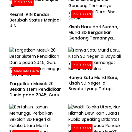
PENDIDIKAN
Resmi! IAIN Kendari
PENDIDIKAN
Berubah Status Menjadi
UIN
Kisah Haru dari Sumba,
Murid SD Bergantian
Gendong Temannya
yang Difabel Demi Bisa
Sekolah
PENDIDIKAN
MANCANEGARA
Hanya Satu Murid Baru,
Kisah SD Negeri di
Targetkan Masuk 20
Boyolali yang Tetap
Besar Sistem Pendidikan
Semangat Membuka
Dunia pada 2045, Guru
Kelas
Dapat Tunjangan hingga
100 Persen
PENDIDIKAN