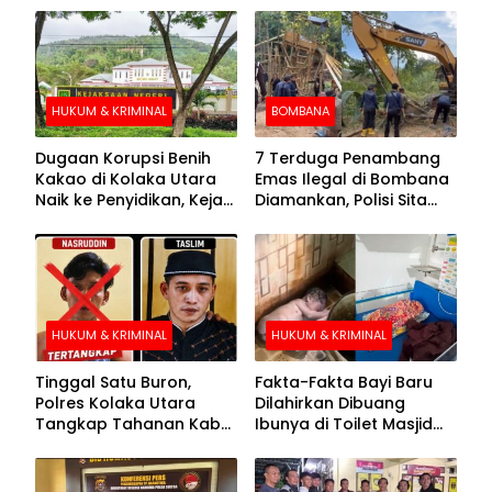
HUKUM & KRIMINAL
BOMBANA
Dugaan Korupsi Benih
7 Terduga Penambang
Kakao di Kolaka Utara
Emas Ilegal di Bombana
Naik ke Penyidikan, Kejari
Diamankan, Polisi Sita
Periksa Sejumlah Pihak
Mesin Dompeng hingga
Crusher
HUKUM & KRIMINAL
HUKUM & KRIMINAL
Tinggal Satu Buron,
Fakta-Fakta Bayi Baru
Polres Kolaka Utara
Dilahirkan Dibuang
Tangkap Tahanan Kabur
Ibunya di Toilet Masjid
ke-10 di Hari ke-21
Kolaka Utara
Pengejaran