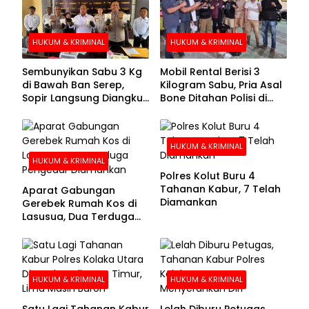
HUKUM & KRIMINAL
HUKUM & KRIMINAL
Sembunyikan Sabu 3 Kg
Mobil Rental Berisi 3
di Bawah Ban Serep,
Kilogram Sabu, Pria Asal
Sopir Langsung Diangkut
Bone Ditahan Polisi di
Polisi
Kolaka
HUKUM & KRIMINAL
HUKUM & KRIMINAL
Polres Kolut Buru 4
Tahanan Kabur, 7 Telah
Aparat Gabungan
Diamankan
Gerebek Rumah Kos di
Lasusua, Dua Terduga
Pengedar Diamankan
HUKUM & KRIMINAL
HUKUM & KRIMINAL
Satu Lagi Tahanan Kabur
Lelah Diburu Petugas,