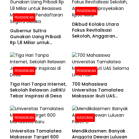
PENDIDIKAN
PENDIDIKAN
Dikbud Kolaka Utara
Fokus Revitalisasi
Gubernur Sultra
Sekolah, Anggaran
Gunakan Uang Pribadi
Diproyeksikan Rp30
Rp 1,8 Miliar untuk
Miliar
Beasiswa Mahasiswa,
Pendaftaran Segera
Dibuka
PENDIDIKAN
PENDIDIKAN
Tiga Hari Tanpa Internet,
700 Mahasiswa
Sekolah Relawan JaRIKU
Universitas Tamalatea
Tebar Inspirasi di Desa
Makassar Ikuti UAS
Selama Lima Hari
PENDIDIKAN
NASIONAL
Universitas Tamalatea
Mendikdasmen: Banyak
Makassar Target 600
Anggota Dewan Lulusan