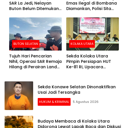
SAR La Jedi, Nelayan
Emas Ilegal di Bombana
Buton Belum Ditemukan
Diamankan, Polisi Sita
Setelah Sepekan Dicari
Mesin Dompeng hingga
Crusher
BUTON SELATAN
KOLAKA UTARA
Tujuh Hari Pencarian
Sekda Kolaka Utara
Nihil, Operasi SAR Remaja
Pimpin Persiapan HUT
Hilang di Perairan Lande
Ke-81 RI, Upacara
Buton Selatan Dihentikan
Dipusatkan di Lasusua
Sekda Konawe Selatan Dinonaktifkan
Usai Jadi Tersangka
HUKUM & KRIMINAL
5 Agustus 2026
Budaya Membaca di Kolaka Utara
Didorong Lewat Lapak Baca dan Diskusi