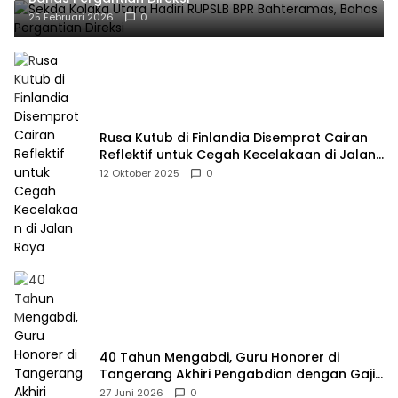
25 Februari 2026
0
Rusa Kutub di Finlandia Disemprot Cairan
Reflektif untuk Cegah Kecelakaan di Jalan
Raya
12 Oktober 2025
0
40 Tahun Mengabdi, Guru Honorer di
Tangerang Akhiri Pengabdian dengan Gaji
Rp414 Ribu
27 Juni 2026
0