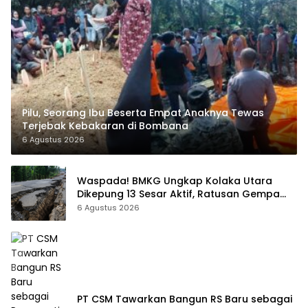
Pilu, Seorang Ibu Beserta Empat Anaknya Tewas
Terjebak Kebakaran di Bombana
6 Agustus 2026
Waspada! BMKG Ungkap Kolaka Utara
Dikepung 13 Sesar Aktif, Ratusan Gempa
Sudah Terekam
6 Agustus 2026
PT CSM Tawarkan Bangun RS Baru sebagai