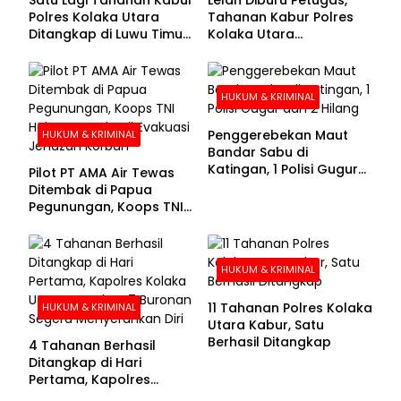
Polres Kolaka Utara
Tahanan Kabur Polres
Ditangkap di Luwu Timur,
Kolaka Utara
Lima Masih Buron
Menyerahkan Diri
HUKUM & KRIMINAL
Penggerebekan Maut
HUKUM & KRIMINAL
Bandar Sabu di
Katingan, 1 Polisi Gugur
Pilot PT AMA Air Tewas
dan 2 Hilang
Ditembak di Papua
Pegunungan, Koops TNI
Habema Berhasil
Evakuasi Jenazah
Korban
HUKUM & KRIMINAL
11 Tahanan Polres Kolaka
HUKUM & KRIMINAL
Utara Kabur, Satu
Berhasil Ditangkap
4 Tahanan Berhasil
Ditangkap di Hari
Pertama, Kapolres
Kolaka Utara Sarankan 7