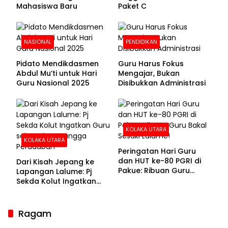
Mahasiswa Baru
Paket C
NASIONAL
PENDIDIKAN
Pidato Mendikdasmen
Guru Harus Fokus
Abdul Mu’ti untuk Hari
Mengajar, Bukan
Guru Nasional 2025
Disibukkan Administrasi
KOLAKA UTARA
KOLAKA UTARA
Peringatan Hari Guru
dan HUT ke-80 PGRI di
Dari Kisah Jepang ke
Pakue: Ribuan Guru
Lapangan Lalume: Pj
Bakal Sesaki Lalume!
Sekda Kolut Ingatkan
Guru sebagai
Penyangga Peradaban
Ragam
Sekda Kolaka Utara Hadiri RUPSLB BPR Bahteramas,
Bahas Pergantian Direksi