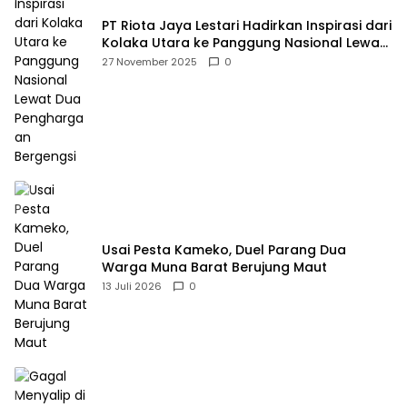
PT Riota Jaya Lestari Hadirkan Inspirasi dari
Kolaka Utara ke Panggung Nasional Lewat
Dua Penghargaan Bergengsi
27 November 2025
0
Usai Pesta Kameko, Duel Parang Dua
Warga Muna Barat Berujung Maut
13 Juli 2026
0