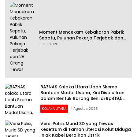
Moment Mencekam Kebakaran Pabrik
Sepatu, Puluhan Pekerja Terjebak dan
28 Orang Tewas
11 Juli 2026
BAZNAS Kolaka Utara Ubah Skema
Bantuan Modal Usaha, Kini Disalurkan
dalam Bentuk Barang Senilai Rp419,5
Juta
KOLAKA UTARA
4 Agustus 2026
Versi Polisi, Murid SD yang Tewas
Kesetrum di Taman Literasi Kolut Diduga
Injak Kabel Beraliran Listrik