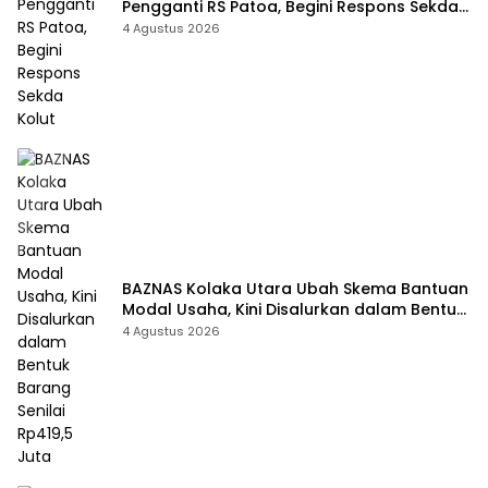
Pengganti RS Patoa, Begini Respons Sekda
Kolut
4 Agustus 2026
BAZNAS Kolaka Utara Ubah Skema Bantuan
Modal Usaha, Kini Disalurkan dalam Bentuk
Barang Senilai Rp419,5 Juta
4 Agustus 2026