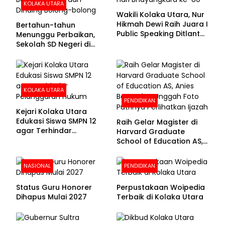
KOLAKA UTARA
Wakili Kolaka Utara, Nur
Hikmah Dewi Raih Juara I
Bertahun-tahun
Public Speaking Ditlantas
Menunggu Perbaikan,
Polda Sultra pada
Sekolah SD Negeri di
Puncak Hari
Kolaka Utara Masih
Bhayangkara ke-80
Beralas Tanah dan
Dinding Bolong-bolong
KOLAKA UTARA
PENDIDIKAN
Kejari Kolaka Utara
Edukasi Siswa SMPN 12
Raih Gelar Magister di
agar Terhindar
Harvard Graduate
Pelanggaran Hukum
School of Education AS,
Anies Baswedan Unggah
Foto Putrinya Perlihatkan
NASIONAL
PENDIDIKAN
Ijazah
Status Guru Honorer
Perpustakaan Woipedia
Dihapus Mulai 2027
Terbaik di Kolaka Utara