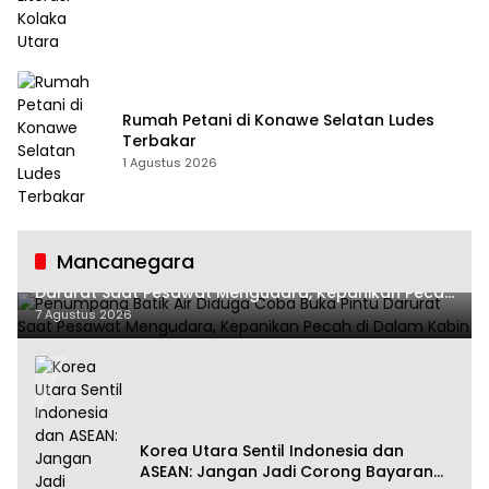
Rumah Petani di Konawe Selatan Ludes
Terbakar
1 Agustus 2026
Mancanegara
Penumpang Batik Air Diduga Coba Buka Pintu
Darurat Saat Pesawat Mengudara, Kepanikan Pecah
di Dalam Kabin
7 Agustus 2026
Korea Utara Sentil Indonesia dan
ASEAN: Jangan Jadi Corong Bayaran