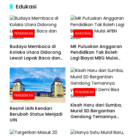
Edukasi
PENDIDIKAN
NASIONAL
Budaya Membaca di
MK Putuskan Anggaran
Kolaka Utara Didorong
Pendidikan Tak Boleh
Lewat Lapak Baca dan
Lagi Biayai MBG Mulai
Diskusi
APBN 2028
PENDIDIKAN
PENDIDIKAN
Kisah Haru dari Sumba,
Resmi! IAIN Kendari
Murid SD Bergantian
Berubah Status Menjadi
Gendong Temannya
UIN
yang Difabel Demi Bisa
Sekolah