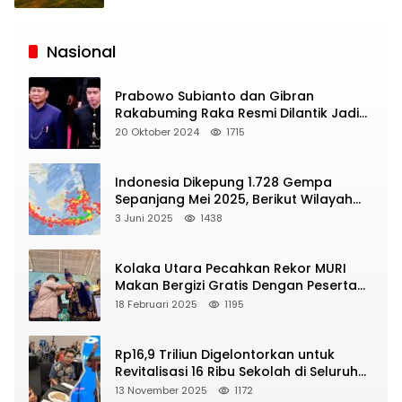
Siaran
Publik
Nasional
Prabowo Subianto dan Gibran
Rakabuming Raka Resmi Dilantik Jadi
Presiden dan Wapres RI
20 Oktober 2024
1715
Indonesia Dikepung 1.728 Gempa
Sepanjang Mei 2025, Berikut Wilayah
Yang Intens Diguncang!
3 Juni 2025
1438
Kolaka Utara Pecahkan Rekor MURI
Makan Bergizi Gratis Dengan Peserta
Terbanyak
18 Februari 2025
1195
Rp16,9 Triliun Digelontorkan untuk
Revitalisasi 16 Ribu Sekolah di Seluruh
Indonesia
13 November 2025
1172