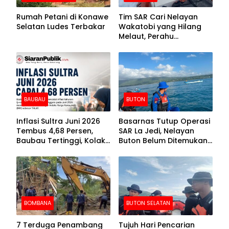
Rumah Petani di Konawe
Tim SAR Cari Nelayan
Selatan Ludes Terbakar
Wakatobi yang Hilang
Melaut, Perahu
Ditemukan Mengapung
Kemasukan Air
BAUBAU
BUTON
Inflasi Sultra Juni 2026
Basarnas Tutup Operasi
Tembus 4,68 Persen,
SAR La Jedi, Nelayan
Baubau Tertinggi, Kolaka
Buton Belum Ditemukan
Posisi Kedua
Setelah Sepekan Dicari
BOMBANA
BUTON SELATAN
7 Terduga Penambang
Tujuh Hari Pencarian