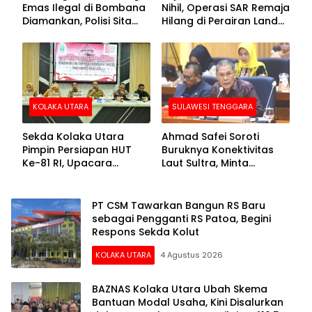
Emas Ilegal di Bombana
Nihil, Operasi SAR Remaja
Diamankan, Polisi Sita
Hilang di Perairan Lande
Mesin Dompeng hingga
Buton Selatan Dihentikan
Crusher
KOLAKA UTARA
SULAWESI TENGGARA
Sekda Kolaka Utara
Ahmad Safei Soroti
Pimpin Persiapan HUT
Buruknya Konektivitas
Ke-81 RI, Upacara
Laut Sultra, Minta
Dipusatkan di Lasusua
Kemenhub Benahi Tol
Laut hingga KSOP
PT CSM Tawarkan Bangun RS Baru
sebagai Pengganti RS Patoa, Begini
Respons Sekda Kolut
KOLAKA UTARA
4 Agustus 2026
BAZNAS Kolaka Utara Ubah Skema
Bantuan Modal Usaha, Kini Disalurkan