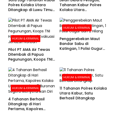
Polres Kolaka Utara
Tahanan Kabur Polres
Ditangkap di Luwu Timur,
Kolaka Utara
Lima Masih Buron
Menyerahkan Diri
HUKUM & KRIMINAL
Penggerebekan Maut
HUKUM & KRIMINAL
Bandar Sabu di
Katingan, 1 Polisi Gugur
Pilot PT AMA Air Tewas
dan 2 Hilang
Ditembak di Papua
Pegunungan, Koops TNI
Habema Berhasil
Evakuasi Jenazah
Korban
HUKUM & KRIMINAL
11 Tahanan Polres Kolaka
HUKUM & KRIMINAL
Utara Kabur, Satu
Berhasil Ditangkap
4 Tahanan Berhasil
Ditangkap di Hari
Pertama, Kapolres
Kolaka Utara Sarankan 7