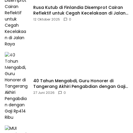
Rusa Kutub di Finlandia Disemprot Cairan
Reflektif untuk Cegah Kecelakaan di Jalan
Raya
12 Oktober 2025
0
40 Tahun Mengabdi, Guru Honorer di
Tangerang Akhiri Pengabdian dengan Gaji
Rp414 Ribu
27 Juni 2026
0