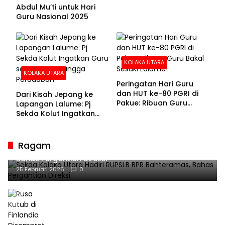
Abdul Mu’ti untuk Hari
Guru Nasional 2025
KOLAKA UTARA
KOLAKA UTARA
Peringatan Hari Guru
dan HUT ke-80 PGRI di
Dari Kisah Jepang ke
Pakue: Ribuan Guru
Lapangan Lalume: Pj
Bakal Sesaki Lalume!
Sekda Kolut Ingatkan
Guru sebagai
Penyangga Peradaban
Ragam
Sekda Kolaka Utara Hadiri RUPSLB BPR Bahteramas,
Bahas Pergantian Direksi
25 Februari 2026
0