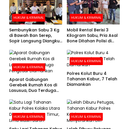
HUKUM & KRIMINAL
HUKUM & KRIMINAL
Sembunyikan Sabu 3 Kg
Mobil Rental Berisi 3
di Bawah Ban Serep,
Kilogram Sabu, Pria Asal
Sopir Langsung Diangkut
Bone Ditahan Polisi di
Polisi
Kolaka
HUKUM & KRIMINAL
HUKUM & KRIMINAL
Polres Kolut Buru 4
Tahanan Kabur, 7 Telah
Aparat Gabungan
Diamankan
Gerebek Rumah Kos di
Lasusua, Dua Terduga
Pengedar Diamankan
HUKUM & KRIMINAL
HUKUM & KRIMINAL
Satu Lagi Tahanan Kabur
Lelah Diburu Petugas,