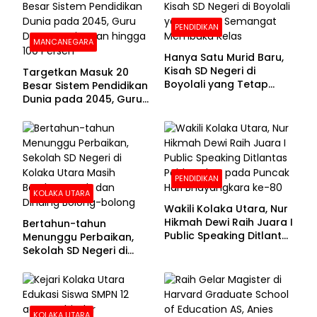
PENDIDIKAN
MANCANEGARA
Hanya Satu Murid Baru,
Kisah SD Negeri di
Targetkan Masuk 20
Boyolali yang Tetap
Besar Sistem Pendidikan
Semangat Membuka
Dunia pada 2045, Guru
Kelas
Dapat Tunjangan hingga
100 Persen
PENDIDIKAN
KOLAKA UTARA
Wakili Kolaka Utara, Nur
Hikmah Dewi Raih Juara I
Bertahun-tahun
Public Speaking Ditlantas
Menunggu Perbaikan,
Polda Sultra pada
Sekolah SD Negeri di
Puncak Hari
Kolaka Utara Masih
Bhayangkara ke-80
Beralas Tanah dan
Dinding Bolong-bolong
KOLAKA UTARA