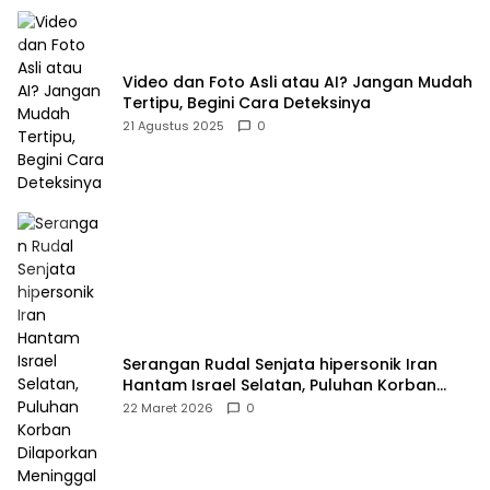
Video dan Foto Asli atau AI? Jangan Mudah
Tertipu, Begini Cara Deteksinya
21 Agustus 2025
0
Serangan Rudal Senjata hipersonik Iran
Hantam Israel Selatan, Puluhan Korban
Dilaporkan Meninggal dan Ratusan Terluka
22 Maret 2026
0