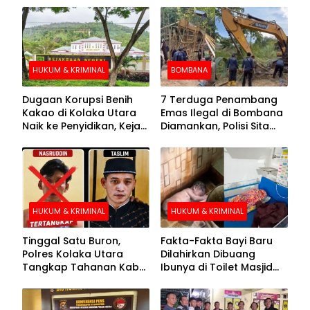
HUKUM & KRIMINAL
BOMBANA
Dugaan Korupsi Benih
7 Terduga Penambang
Kakao di Kolaka Utara
Emas Ilegal di Bombana
Naik ke Penyidikan, Kejari
Diamankan, Polisi Sita
Periksa Sejumlah Pihak
Mesin Dompeng hingga
Crusher
HUKUM & KRIMINAL
HUKUM & KRIMINAL
Tinggal Satu Buron,
Fakta-Fakta Bayi Baru
Polres Kolaka Utara
Dilahirkan Dibuang
Tangkap Tahanan Kabur
Ibunya di Toilet Masjid
ke-10 di Hari ke-21
Kolaka Utara
Pengejaran