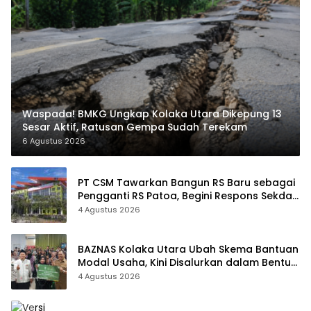
Waspada! BMKG Ungkap Kolaka Utara Dikepung 13
Sesar Aktif, Ratusan Gempa Sudah Terekam
6 Agustus 2026
PT CSM Tawarkan Bangun RS Baru sebagai
Pengganti RS Patoa, Begini Respons Sekda
Kolut
4 Agustus 2026
BAZNAS Kolaka Utara Ubah Skema Bantuan
Modal Usaha, Kini Disalurkan dalam Bentuk
Barang Senilai Rp419,5 Juta
4 Agustus 2026