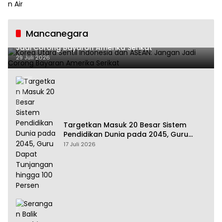
Mancanegara
Korea Utara Sentil Indonesia dan ASEAN: Jangan
Jadi Corong Bayaran Amerika Serikat
29 Juli 2026
Targetkan Masuk 20 Besar Sistem
Pendidikan Dunia pada 2045, Guru
Dapat Tunjangan hingga 100 Persen
17 Juli 2026