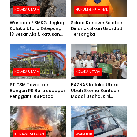
KOLAKA UTARA
HUKUM & KRIMINAL
Waspada! BMKG Ungkap
Sekda Konawe Selatan
Kolaka Utara Dikepung
Dinonaktifkan Usai Jadi
13 Sesar Aktif, Ratusan
Tersangka
Gempa Sudah Terekam
KOLAKA UTARA
KOLAKA UTARA
PT CSM Tawarkan
BAZNAS Kolaka Utara
Bangun RS Baru sebagai
Ubah Skema Bantuan
Pengganti RS Patoa,
Modal Usaha, Kini
Begini Respons Sekda
Disalurkan dalam Bentuk
Kolut
Barang Senilai Rp419,5
Juta
KONAWE SELATAN
WAKATOBI