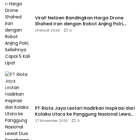
Viral! Netizen Bandingkan Harga Drone
Shahed Iran dengan Robot Anjing Polri,
Selisihnya Capai 5 Kali Lipat
14 Maret 2026
0
PT Riota Jaya Lestari Hadirkan Inspirasi dari
Kolaka Utara ke Panggung Nasional Lewat
Dua Penghargaan Bergengsi
27 November 2025
0