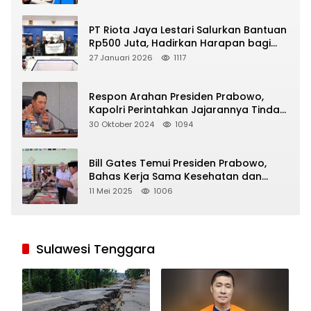
PT Riota Jaya Lestari Salurkan Bantuan
Rp500 Juta, Hadirkan Harapan bagi
Korban Bencana di Sumatera
27 Januari 2026
1117
Respon Arahan Presiden Prabowo,
Kapolri Perintahkan Jajarannya Tindak
Tegas Pelaku Judi Online
30 Oktober 2024
1094
Bill Gates Temui Presiden Prabowo,
Bahas Kerja Sama Kesehatan dan
Program Makan Bergizi Gratis
11 Mei 2025
1006
Sulawesi Tenggara