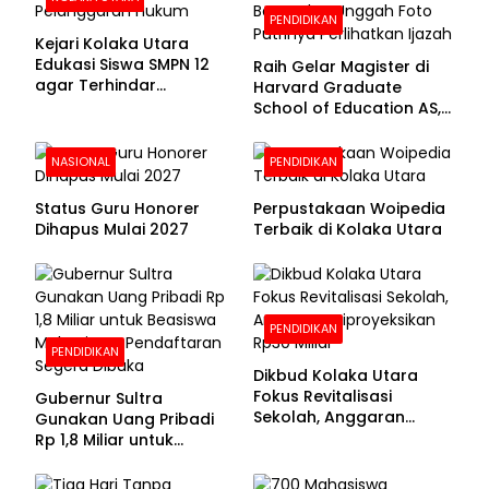
PENDIDIKAN
Kejari Kolaka Utara
Edukasi Siswa SMPN 12
Raih Gelar Magister di
agar Terhindar
Harvard Graduate
Pelanggaran Hukum
School of Education AS,
Anies Baswedan Unggah
Foto Putrinya Perlihatkan
NASIONAL
PENDIDIKAN
Ijazah
Status Guru Honorer
Perpustakaan Woipedia
Dihapus Mulai 2027
Terbaik di Kolaka Utara
PENDIDIKAN
PENDIDIKAN
Dikbud Kolaka Utara
Fokus Revitalisasi
Gubernur Sultra
Sekolah, Anggaran
Gunakan Uang Pribadi
Diproyeksikan Rp30
Rp 1,8 Miliar untuk
Miliar
Beasiswa Mahasiswa,
Pendaftaran Segera