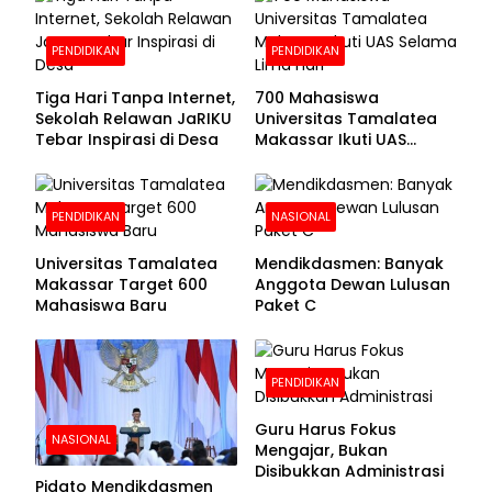
Dibuka
PENDIDIKAN
PENDIDIKAN
Tiga Hari Tanpa Internet,
700 Mahasiswa
Sekolah Relawan JaRIKU
Universitas Tamalatea
Tebar Inspirasi di Desa
Makassar Ikuti UAS
Selama Lima Hari
PENDIDIKAN
NASIONAL
Universitas Tamalatea
Mendikdasmen: Banyak
Makassar Target 600
Anggota Dewan Lulusan
Mahasiswa Baru
Paket C
PENDIDIKAN
Guru Harus Fokus
NASIONAL
Mengajar, Bukan
Disibukkan Administrasi
Pidato Mendikdasmen