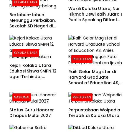
KOLAKA UTARA
Wakili Kolaka Utara, Nur
Hikmah Dewi Raih Juara I
Bertahun-tahun
Public Speaking Ditlantas
Menunggu Perbaikan,
Polda Sultra pada
Sekolah SD Negeri di
Puncak Hari
Kolaka Utara Masih
Bhayangkara ke-80
Beralas Tanah dan
Dinding Bolong-bolong
KOLAKA UTARA
PENDIDIKAN
Kejari Kolaka Utara
Edukasi Siswa SMPN 12
Raih Gelar Magister di
agar Terhindar
Harvard Graduate
Pelanggaran Hukum
School of Education AS,
Anies Baswedan Unggah
Foto Putrinya Perlihatkan
NASIONAL
PENDIDIKAN
Ijazah
Status Guru Honorer
Perpustakaan Woipedia
Dihapus Mulai 2027
Terbaik di Kolaka Utara