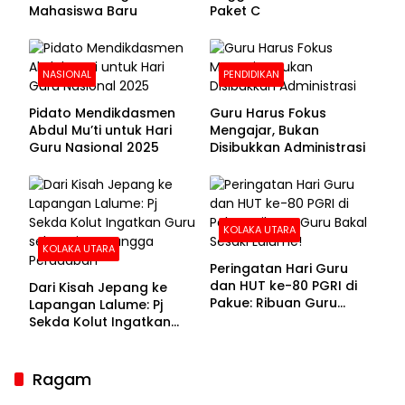
Mahasiswa Baru
Paket C
NASIONAL
PENDIDIKAN
Pidato Mendikdasmen
Guru Harus Fokus
Abdul Mu’ti untuk Hari
Mengajar, Bukan
Guru Nasional 2025
Disibukkan Administrasi
KOLAKA UTARA
KOLAKA UTARA
Peringatan Hari Guru
dan HUT ke-80 PGRI di
Dari Kisah Jepang ke
Pakue: Ribuan Guru
Lapangan Lalume: Pj
Bakal Sesaki Lalume!
Sekda Kolut Ingatkan
Guru sebagai
Penyangga Peradaban
Ragam
Sekda Kolaka Utara Hadiri RUPSLB BPR Bahteramas,
Bahas Pergantian Direksi