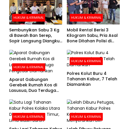
HUKUM & KRIMINAL
HUKUM & KRIMINAL
Sembunyikan Sabu 3 Kg
Mobil Rental Berisi 3
di Bawah Ban Serep,
Kilogram Sabu, Pria Asal
Sopir Langsung Diangkut
Bone Ditahan Polisi di
Polisi
Kolaka
HUKUM & KRIMINAL
HUKUM & KRIMINAL
Polres Kolut Buru 4
Tahanan Kabur, 7 Telah
Aparat Gabungan
Diamankan
Gerebek Rumah Kos di
Lasusua, Dua Terduga
Pengedar Diamankan
HUKUM & KRIMINAL
HUKUM & KRIMINAL
Satu Lagi Tahanan Kabur
Lelah Diburu Petugas,