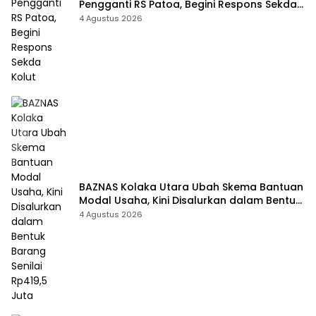
Pengganti RS Patoa, Begini Respons Sekda
Kolut
4 Agustus 2026
BAZNAS Kolaka Utara Ubah Skema Bantuan
Modal Usaha, Kini Disalurkan dalam Bentuk
Barang Senilai Rp419,5 Juta
4 Agustus 2026