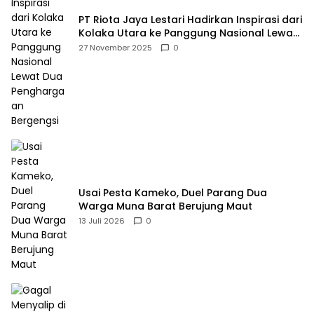
PT Riota Jaya Lestari Hadirkan Inspirasi dari
Kolaka Utara ke Panggung Nasional Lewat
Dua Penghargaan Bergengsi
27 November 2025
0
Usai Pesta Kameko, Duel Parang Dua
Warga Muna Barat Berujung Maut
13 Juli 2026
0