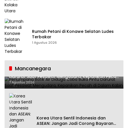
Rumah Petani di Konawe Selatan Ludes
Terbakar
1 Agustus 2026
Mancanegara
Penumpang Batik Air Diduga Coba Buka Pintu
Darurat Saat Pesawat Mengudara, Kepanikan Pecah
di Dalam Kabin
7 Agustus 2026
Korea Utara Sentil Indonesia dan
ASEAN: Jangan Jadi Corong Bayaran