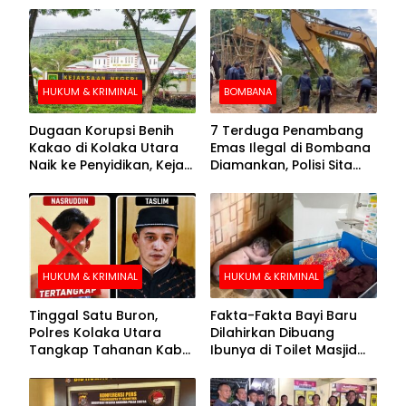
HUKUM & KRIMINAL
BOMBANA
Dugaan Korupsi Benih
7 Terduga Penambang
Kakao di Kolaka Utara
Emas Ilegal di Bombana
Naik ke Penyidikan, Kejari
Diamankan, Polisi Sita
Periksa Sejumlah Pihak
Mesin Dompeng hingga
Crusher
HUKUM & KRIMINAL
HUKUM & KRIMINAL
Tinggal Satu Buron,
Fakta-Fakta Bayi Baru
Polres Kolaka Utara
Dilahirkan Dibuang
Tangkap Tahanan Kabur
Ibunya di Toilet Masjid
ke-10 di Hari ke-21
Kolaka Utara
Pengejaran