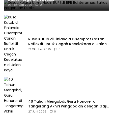
25 Februari 2026
0
Rusa Kutub di Finlandia Disemprot Cairan
Reflektif untuk Cegah Kecelakaan di Jalan
Raya
12 Oktober 2025
0
40 Tahun Mengabdi, Guru Honorer di
Tangerang Akhiri Pengabdian dengan Gaji
Rp414 Ribu
27 Juni 2026
0