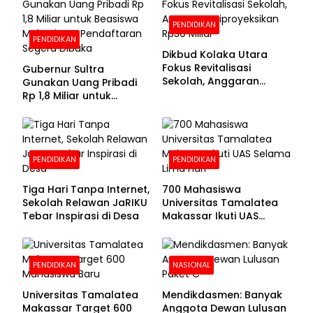
PENDIDIKAN
PENDIDIKAN
Dikbud Kolaka Utara
Fokus Revitalisasi
Gubernur Sultra
Sekolah, Anggaran
Gunakan Uang Pribadi
Diproyeksikan Rp30
Rp 1,8 Miliar untuk
Miliar
Beasiswa Mahasiswa,
Pendaftaran Segera
Dibuka
PENDIDIKAN
PENDIDIKAN
Tiga Hari Tanpa Internet,
700 Mahasiswa
Sekolah Relawan JaRIKU
Universitas Tamalatea
Tebar Inspirasi di Desa
Makassar Ikuti UAS
Selama Lima Hari
PENDIDIKAN
NASIONAL
Universitas Tamalatea
Mendikdasmen: Banyak
Makassar Target 600
Anggota Dewan Lulusan