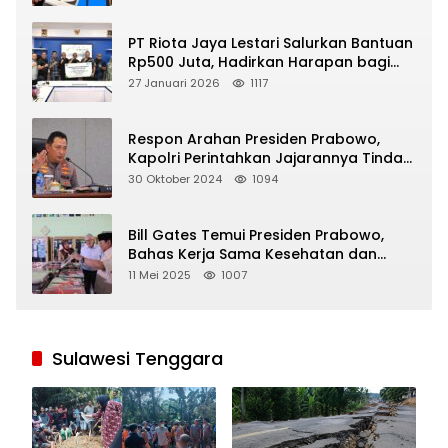
PT Riota Jaya Lestari Salurkan Bantuan
Rp500 Juta, Hadirkan Harapan bagi
Korban Bencana di Sumatera
27 Januari 2026
1117
Respon Arahan Presiden Prabowo,
Kapolri Perintahkan Jajarannya Tindak
Tegas Pelaku Judi Online
30 Oktober 2024
1094
Bill Gates Temui Presiden Prabowo,
Bahas Kerja Sama Kesehatan dan
Program Makan Bergizi Gratis
11 Mei 2025
1007
Sulawesi Tenggara