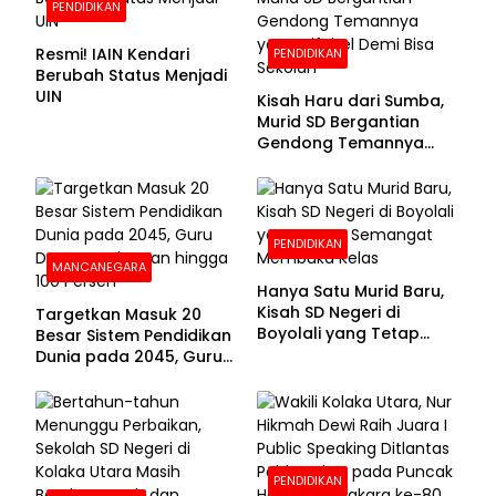
PENDIDIKAN
Resmi! IAIN Kendari
PENDIDIKAN
Berubah Status Menjadi
UIN
Kisah Haru dari Sumba,
Murid SD Bergantian
Gendong Temannya
yang Difabel Demi Bisa
Sekolah
PENDIDIKAN
MANCANEGARA
Hanya Satu Murid Baru,
Kisah SD Negeri di
Targetkan Masuk 20
Boyolali yang Tetap
Besar Sistem Pendidikan
Semangat Membuka
Dunia pada 2045, Guru
Kelas
Dapat Tunjangan hingga
100 Persen
PENDIDIKAN