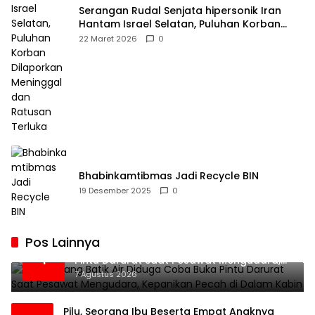
Serangan Rudal Senjata hipersonik Iran
Hantam Israel Selatan, Puluhan Korban
Dilaporkan Meninggal dan Ratusan Terluka
22 Maret 2026
0
Bhabinkamtibmas Jadi Recycle BIN
19 Desember 2025
0
Pos Lainnya
Penumpang Batik Air Diduga Coba Buka
1
Pintu Darurat Saat Pesawat Mengudara,
Kepanikan Pecah di Dalam Kabin
7 Agustus 2026
Pilu, Seorang Ibu Beserta Empat Anaknya