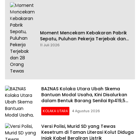
Moment Mencekam Kebakaran Pabrik
Sepatu, Puluhan Pekerja Terjebak dan
28 Orang Tewas
11 Juli 2026
BAZNAS Kolaka Utara Ubah Skema
Bantuan Modal Usaha, Kini Disalurkan
dalam Bentuk Barang Senilai Rp419,5
Juta
KOLAKA UTARA
4 Agustus 2026
Versi Polisi, Murid SD yang Tewas
Kesetrum di Taman Literasi Kolut Diduga
Injak Kabel Beraliran Listrik