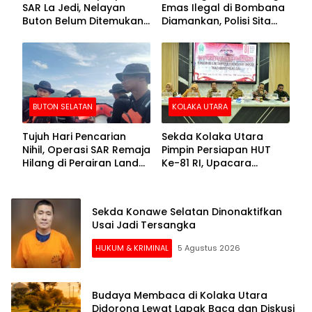
SAR La Jedi, Nelayan
Emas Ilegal di Bombana
Buton Belum Ditemukan
Diamankan, Polisi Sita
Setelah Sepekan Dicari
Mesin Dompeng hingga
Crusher
BUTON SELATAN
KOLAKA UTARA
Tujuh Hari Pencarian
Sekda Kolaka Utara
Nihil, Operasi SAR Remaja
Pimpin Persiapan HUT
Hilang di Perairan Lande
Ke-81 RI, Upacara
Buton Selatan Dihentikan
Dipusatkan di Lasusua
Sekda Konawe Selatan Dinonaktifkan
Usai Jadi Tersangka
HUKUM & KRIMINAL
5 Agustus 2026
Budaya Membaca di Kolaka Utara
Didorong Lewat Lapak Baca dan Diskusi