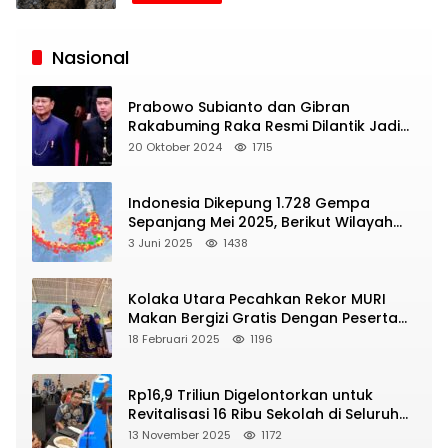
Siaran
Publik
Nasional
Prabowo Subianto dan Gibran
Rakabuming Raka Resmi Dilantik Jadi
Presiden dan Wapres RI
20 Oktober 2024
1715
Indonesia Dikepung 1.728 Gempa
Sepanjang Mei 2025, Berikut Wilayah
Yang Intens Diguncang!
3 Juni 2025
1438
Kolaka Utara Pecahkan Rekor MURI
Makan Bergizi Gratis Dengan Peserta
Terbanyak
18 Februari 2025
1196
Rp16,9 Triliun Digelontorkan untuk
Revitalisasi 16 Ribu Sekolah di Seluruh
Indonesia
13 November 2025
1172