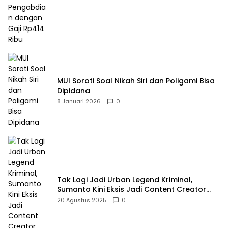
MUI Soroti Soal Nikah Siri dan Poligami Bisa
Dipidana
8 Januari 2026
0
Tak Lagi Jadi Urban Legend Kriminal,
Sumanto Kini Eksis Jadi Content Creator
Mukbang
20 Agustus 2025
0