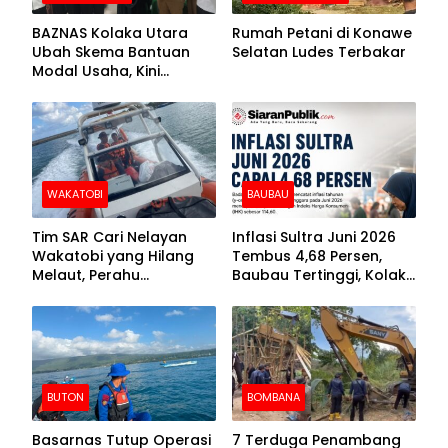
BAZNAS Kolaka Utara
Rumah Petani di Konawe
Ubah Skema Bantuan
Selatan Ludes Terbakar
Modal Usaha, Kini
Disalurkan dalam Bentuk
Barang Senilai Rp419,5
Juta
WAKATOBI
BAUBAU
Tim SAR Cari Nelayan
Inflasi Sultra Juni 2026
Wakatobi yang Hilang
Tembus 4,68 Persen,
Melaut, Perahu
Baubau Tertinggi, Kolaka
Ditemukan Mengapung
Posisi Kedua
Kemasukan Air
BUTON
BOMBANA
Basarnas Tutup Operasi
7 Terduga Penambang