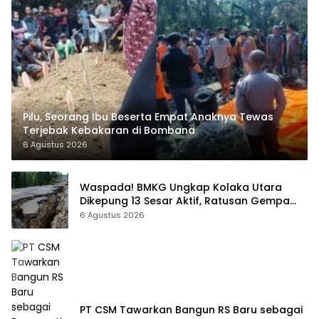
Pilu, Seorang Ibu Beserta Empat Anaknya Tewas
Terjebak Kebakaran di Bombana
6 Agustus 2026
Waspada! BMKG Ungkap Kolaka Utara
Dikepung 13 Sesar Aktif, Ratusan Gempa
Sudah Terekam
6 Agustus 2026
PT CSM Tawarkan Bangun RS Baru sebagai