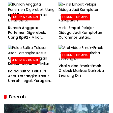
Buronan Segera
Menyerahkan Diri
HUKUM & KRIMINAL
HUKUM & KRIMINAL
Rumah Anggota
Miris! Empat Pelajar
Parlemen Digerebek,
Diduga Jadi Komplotan
Uang Rp927 Miliar
Curanmor Lintas
hingga BH Emas Disita
Kabupaten
HUKUM & KRIMINAL
HUKUM & KRIMINAL
Viral Video Emak-Emak
Grebek Markas Narkoba
Polda Sultra Telusuri
Seorang Diri
Aset Tersangka Kasus
Umrah Ilegal, Kerugian
Korban Capai Rp7 Miliar
Daerah