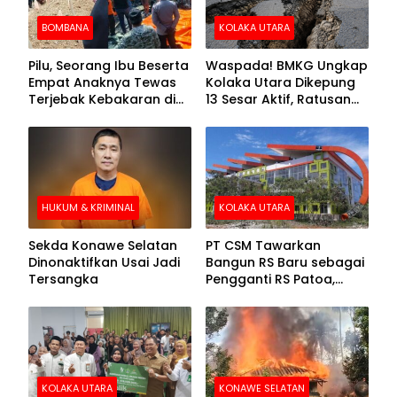
BOMBANA
KOLAKA UTARA
Pilu, Seorang Ibu Beserta
Waspada! BMKG Ungkap
Empat Anaknya Tewas
Kolaka Utara Dikepung
Terjebak Kebakaran di
13 Sesar Aktif, Ratusan
Bombana
Gempa Sudah Terekam
HUKUM & KRIMINAL
KOLAKA UTARA
Sekda Konawe Selatan
PT CSM Tawarkan
Dinonaktifkan Usai Jadi
Bangun RS Baru sebagai
Tersangka
Pengganti RS Patoa,
Begini Respons Sekda
Kolut
KOLAKA UTARA
KONAWE SELATAN