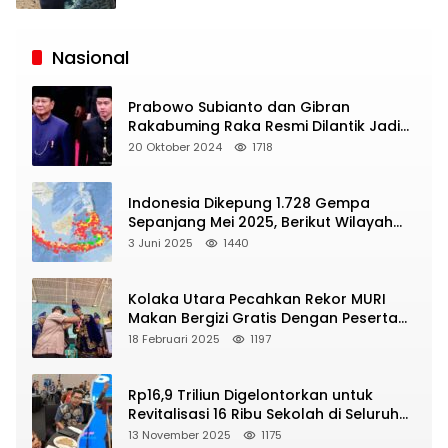
Siaran
Publik
Nasional
Prabowo Subianto dan Gibran
Rakabuming Raka Resmi Dilantik Jadi
Presiden dan Wapres RI
20 Oktober 2024
1718
Indonesia Dikepung 1.728 Gempa
Sepanjang Mei 2025, Berikut Wilayah
Yang Intens Diguncang!
3 Juni 2025
1440
Kolaka Utara Pecahkan Rekor MURI
Makan Bergizi Gratis Dengan Peserta
Terbanyak
18 Februari 2025
1197
Rp16,9 Triliun Digelontorkan untuk
Revitalisasi 16 Ribu Sekolah di Seluruh
Indonesia
13 November 2025
1175