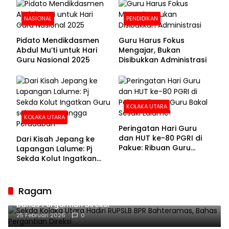
NASIONAL
PENDIDIKAN
Pidato Mendikdasmen
Guru Harus Fokus
Abdul Mu’ti untuk Hari
Mengajar, Bukan
Guru Nasional 2025
Disibukkan Administrasi
KOLAKA UTARA
KOLAKA UTARA
Peringatan Hari Guru
dan HUT ke-80 PGRI di
Dari Kisah Jepang ke
Pakue: Ribuan Guru
Lapangan Lalume: Pj
Bakal Sesaki Lalume!
Sekda Kolut Ingatkan
Guru sebagai
Penyangga Peradaban
Ragam
Sekda Kolaka Utara Hadiri RUPSLB BPR Bahteramas,
Bahas Pergantian Direksi
25 Februari 2026
0