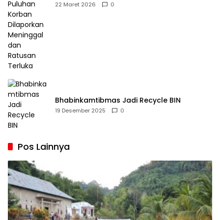
Dilaporkan Meninggal dan Ratusan Terluka
22 Maret 2026
0
Bhabinkamtibmas Jadi Recycle BIN
19 Desember 2025
0
Pos Lainnya