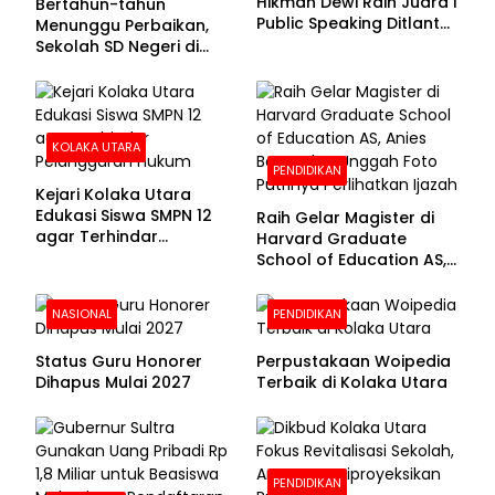
Hikmah Dewi Raih Juara I
Bertahun-tahun
Public Speaking Ditlantas
Menunggu Perbaikan,
Polda Sultra pada
Sekolah SD Negeri di
Puncak Hari
Kolaka Utara Masih
Bhayangkara ke-80
Beralas Tanah dan
Dinding Bolong-bolong
KOLAKA UTARA
PENDIDIKAN
Kejari Kolaka Utara
Edukasi Siswa SMPN 12
Raih Gelar Magister di
agar Terhindar
Harvard Graduate
Pelanggaran Hukum
School of Education AS,
Anies Baswedan Unggah
Foto Putrinya Perlihatkan
NASIONAL
PENDIDIKAN
Ijazah
Status Guru Honorer
Perpustakaan Woipedia
Dihapus Mulai 2027
Terbaik di Kolaka Utara
PENDIDIKAN