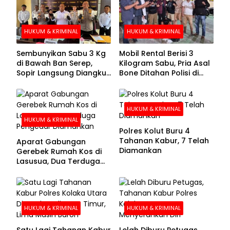
HUKUM & KRIMINAL
HUKUM & KRIMINAL
Sembunyikan Sabu 3 Kg
Mobil Rental Berisi 3
di Bawah Ban Serep,
Kilogram Sabu, Pria Asal
Sopir Langsung Diangkut
Bone Ditahan Polisi di
Polisi
Kolaka
HUKUM & KRIMINAL
HUKUM & KRIMINAL
Polres Kolut Buru 4
Tahanan Kabur, 7 Telah
Aparat Gabungan
Diamankan
Gerebek Rumah Kos di
Lasusua, Dua Terduga
Pengedar Diamankan
HUKUM & KRIMINAL
HUKUM & KRIMINAL
Satu Lagi Tahanan Kabur
Lelah Diburu Petugas,