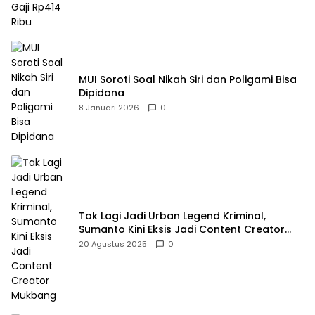
MUI Soroti Soal Nikah Siri dan Poligami Bisa
Dipidana
8 Januari 2026
0
Tak Lagi Jadi Urban Legend Kriminal,
Sumanto Kini Eksis Jadi Content Creator
Mukbang
20 Agustus 2025
0