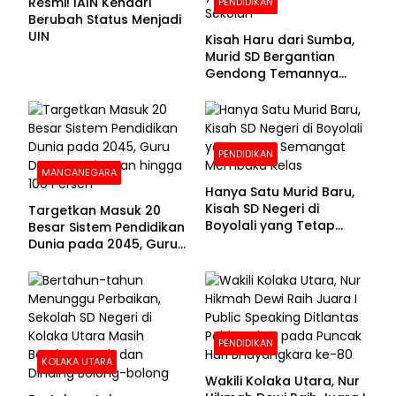
Resmi! IAIN Kendari
PENDIDIKAN
Berubah Status Menjadi
UIN
Kisah Haru dari Sumba,
Murid SD Bergantian
Gendong Temannya
yang Difabel Demi Bisa
Sekolah
PENDIDIKAN
MANCANEGARA
Hanya Satu Murid Baru,
Kisah SD Negeri di
Targetkan Masuk 20
Boyolali yang Tetap
Besar Sistem Pendidikan
Semangat Membuka
Dunia pada 2045, Guru
Kelas
Dapat Tunjangan hingga
100 Persen
PENDIDIKAN
KOLAKA UTARA
Wakili Kolaka Utara, Nur