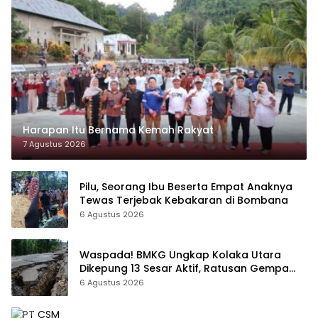
Harapan Itu Bernama Kemah Rakyat
7 Agustus 2026
Pilu, Seorang Ibu Beserta Empat Anaknya
Tewas Terjebak Kebakaran di Bombana
6 Agustus 2026
Waspada! BMKG Ungkap Kolaka Utara
Dikepung 13 Sesar Aktif, Ratusan Gempa
Sudah Terekam
6 Agustus 2026