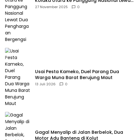
Kolaka Utara ke Panggung Nasional Lewat
Dua Penghargaan Bergengsi
27 November 2025
0
Usai Pesta Kameko, Duel Parang Dua
Warga Muna Barat Berujung Maut
13 Juli 2026
0
Gagal Menyalip di Jalan Berbelok, Dua
Motor Adu Banteng di Kolut