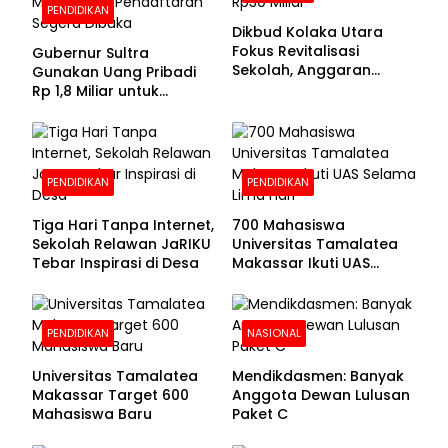
PENDIDIKAN
Dikbud Kolaka Utara
Fokus Revitalisasi
Gubernur Sultra
Sekolah, Anggaran
Gunakan Uang Pribadi
Diproyeksikan Rp30
Rp 1,8 Miliar untuk
Miliar
Beasiswa Mahasiswa,
Pendaftaran Segera
Dibuka
PENDIDIKAN
PENDIDIKAN
Tiga Hari Tanpa Internet,
700 Mahasiswa
Sekolah Relawan JaRIKU
Universitas Tamalatea
Tebar Inspirasi di Desa
Makassar Ikuti UAS
Selama Lima Hari
PENDIDIKAN
NASIONAL
Universitas Tamalatea
Mendikdasmen: Banyak
Makassar Target 600
Anggota Dewan Lulusan
Mahasiswa Baru
Paket C