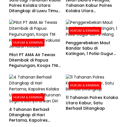
Polres Kolaka Utara
Tahanan Kabur Polres
Ditangkap di Luwu Timur,
Kolaka Utara
Lima Masih Buron
Menyerahkan Diri
HUKUM & KRIMINAL
Penggerebekan Maut
HUKUM & KRIMINAL
Bandar Sabu di
Katingan, 1 Polisi Gugur
Pilot PT AMA Air Tewas
dan 2 Hilang
Ditembak di Papua
Pegunungan, Koops TNI
Habema Berhasil
Evakuasi Jenazah
Korban
HUKUM & KRIMINAL
11 Tahanan Polres Kolaka
HUKUM & KRIMINAL
Utara Kabur, Satu
Berhasil Ditangkap
4 Tahanan Berhasil
Ditangkap di Hari
Pertama, Kapolres
Kolaka Utara Sarankan 7