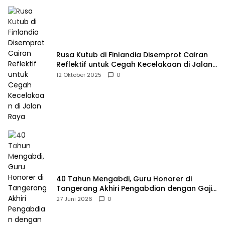
Rusa Kutub di Finlandia Disemprot Cairan
Reflektif untuk Cegah Kecelakaan di Jalan
Raya
12 Oktober 2025
0
40 Tahun Mengabdi, Guru Honorer di
Tangerang Akhiri Pengabdian dengan Gaji
Rp414 Ribu
27 Juni 2026
0