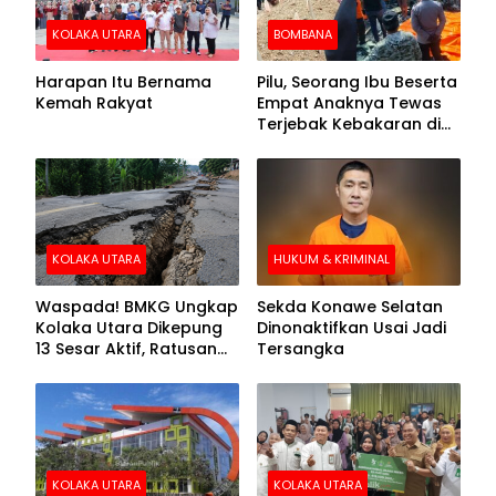
KOLAKA UTARA
BOMBANA
Harapan Itu Bernama
Pilu, Seorang Ibu Beserta
Kemah Rakyat
Empat Anaknya Tewas
Terjebak Kebakaran di
Bombana
KOLAKA UTARA
HUKUM & KRIMINAL
Waspada! BMKG Ungkap
Sekda Konawe Selatan
Kolaka Utara Dikepung
Dinonaktifkan Usai Jadi
13 Sesar Aktif, Ratusan
Tersangka
Gempa Sudah Terekam
KOLAKA UTARA
KOLAKA UTARA