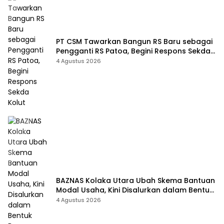
PT CSM Tawarkan Bangun RS Baru sebagai
Pengganti RS Patoa, Begini Respons Sekda
Kolut
4 Agustus 2026
BAZNAS Kolaka Utara Ubah Skema Bantuan
Modal Usaha, Kini Disalurkan dalam Bentuk
Barang Senilai Rp419,5 Juta
4 Agustus 2026