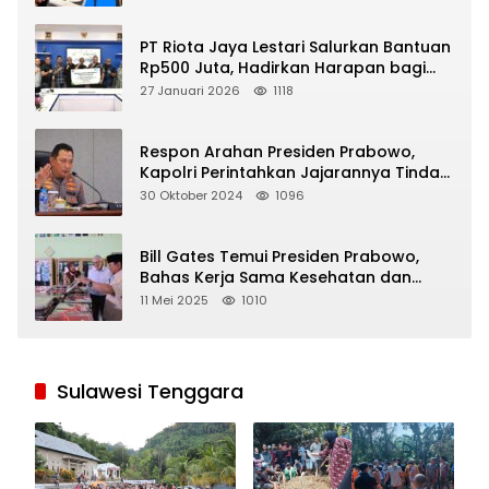
PT Riota Jaya Lestari Salurkan Bantuan
Rp500 Juta, Hadirkan Harapan bagi
Korban Bencana di Sumatera
27 Januari 2026
1118
Respon Arahan Presiden Prabowo,
Kapolri Perintahkan Jajarannya Tindak
Tegas Pelaku Judi Online
30 Oktober 2024
1096
Bill Gates Temui Presiden Prabowo,
Bahas Kerja Sama Kesehatan dan
Program Makan Bergizi Gratis
11 Mei 2025
1010
Sulawesi Tenggara