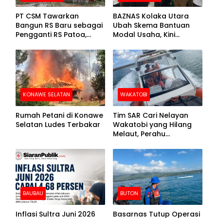
PT CSM Tawarkan
BAZNAS Kolaka Utara
Bangun RS Baru sebagai
Ubah Skema Bantuan
Pengganti RS Patoa,
Modal Usaha, Kini
Begini Respons Sekda
Disalurkan dalam Bentuk
Kolut
Barang Senilai Rp419,5
Juta
KONAWE SELATAN
WAKATOBI
Rumah Petani di Konawe
Tim SAR Cari Nelayan
Selatan Ludes Terbakar
Wakatobi yang Hilang
Melaut, Perahu
Ditemukan Mengapung
Kemasukan Air
BAUBAU
BUTON
Inflasi Sultra Juni 2026
Basarnas Tutup Operasi