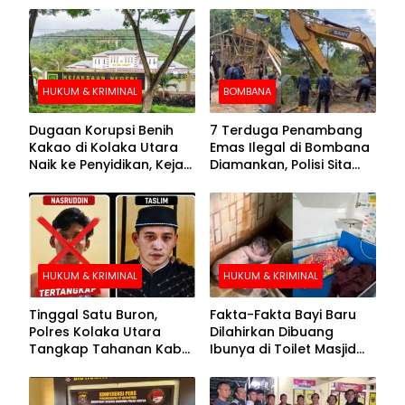
HUKUM & KRIMINAL
BOMBANA
Dugaan Korupsi Benih
7 Terduga Penambang
Kakao di Kolaka Utara
Emas Ilegal di Bombana
Naik ke Penyidikan, Kejari
Diamankan, Polisi Sita
Periksa Sejumlah Pihak
Mesin Dompeng hingga
Crusher
HUKUM & KRIMINAL
HUKUM & KRIMINAL
Tinggal Satu Buron,
Fakta-Fakta Bayi Baru
Polres Kolaka Utara
Dilahirkan Dibuang
Tangkap Tahanan Kabur
Ibunya di Toilet Masjid
ke-10 di Hari ke-21
Kolaka Utara
Pengejaran