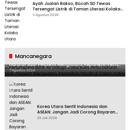
Ayah Jualan Bakso, Bocah SD Tewas
Tersengat Listrik di Taman Literasi Kolaka
Utara
3 Agustus 2026
Mancanegara
Penumpang Batik Air Diduga Coba Buka Pintu
Darurat Saat Pesawat Mengudara, Kepanikan Pecah
di Dalam Kabin
7 Agustus 2026
Korea Utara Sentil Indonesia dan
ASEAN: Jangan Jadi Corong Bayaran
Amerika Serikat
29 Juli 2026