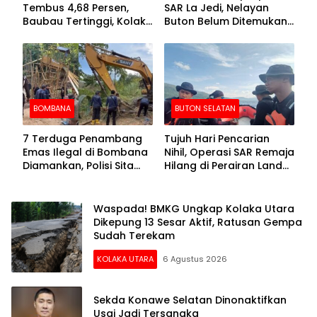
Tembus 4,68 Persen,
SAR La Jedi, Nelayan
Baubau Tertinggi, Kolaka
Buton Belum Ditemukan
Posisi Kedua
Setelah Sepekan Dicari
BOMBANA
BUTON SELATAN
7 Terduga Penambang
Tujuh Hari Pencarian
Emas Ilegal di Bombana
Nihil, Operasi SAR Remaja
Diamankan, Polisi Sita
Hilang di Perairan Lande
Mesin Dompeng hingga
Buton Selatan Dihentikan
Crusher
Waspada! BMKG Ungkap Kolaka Utara
Dikepung 13 Sesar Aktif, Ratusan Gempa
Sudah Terekam
KOLAKA UTARA
6 Agustus 2026
Sekda Konawe Selatan Dinonaktifkan
Usai Jadi Tersangka