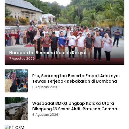
Harapan Itu Bernama Kemah Rakyat
7 Agustus 2026
Pilu, Seorang Ibu Beserta Empat Anaknya
Tewas Terjebak Kebakaran di Bombana
6 Agustus 2026
Waspada! BMKG Ungkap Kolaka Utara
Dikepung 13 Sesar Aktif, Ratusan Gempa
Sudah Terekam
6 Agustus 2026