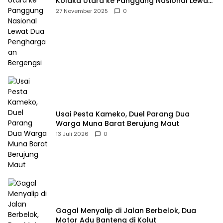
Kolaka Utara ke Panggung Nasional Lewat
Dua Penghargaan Bergengsi
27 November 2025
0
Usai Pesta Kameko, Duel Parang Dua
Warga Muna Barat Berujung Maut
13 Juli 2026
0
Gagal Menyalip di Jalan Berbelok, Dua
Motor Adu Banteng di Kolut