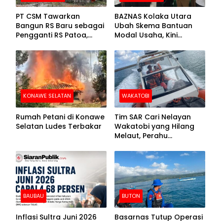
PT CSM Tawarkan
BAZNAS Kolaka Utara
Bangun RS Baru sebagai
Ubah Skema Bantuan
Pengganti RS Patoa,
Modal Usaha, Kini
Begini Respons Sekda
Disalurkan dalam Bentuk
Kolut
Barang Senilai Rp419,5
Juta
KONAWE SELATAN
WAKATOBI
Rumah Petani di Konawe
Tim SAR Cari Nelayan
Selatan Ludes Terbakar
Wakatobi yang Hilang
Melaut, Perahu
Ditemukan Mengapung
Kemasukan Air
BAUBAU
BUTON
Inflasi Sultra Juni 2026
Basarnas Tutup Operasi