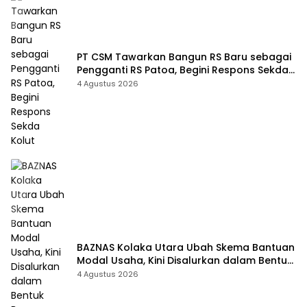
PT CSM Tawarkan Bangun RS Baru sebagai
Pengganti RS Patoa, Begini Respons Sekda
Kolut
4 Agustus 2026
BAZNAS Kolaka Utara Ubah Skema Bantuan
Modal Usaha, Kini Disalurkan dalam Bentuk
Barang Senilai Rp419,5 Juta
4 Agustus 2026