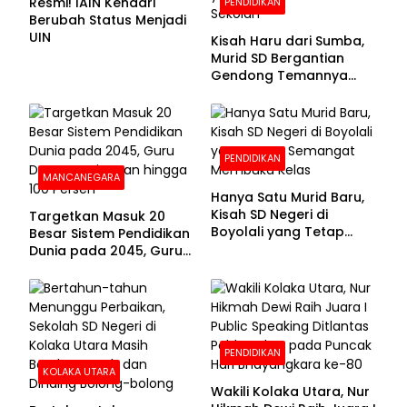
Resmi! IAIN Kendari
PENDIDIKAN
Berubah Status Menjadi
UIN
Kisah Haru dari Sumba,
Murid SD Bergantian
Gendong Temannya
yang Difabel Demi Bisa
Sekolah
PENDIDIKAN
MANCANEGARA
Hanya Satu Murid Baru,
Kisah SD Negeri di
Targetkan Masuk 20
Boyolali yang Tetap
Besar Sistem Pendidikan
Semangat Membuka
Dunia pada 2045, Guru
Kelas
Dapat Tunjangan hingga
100 Persen
PENDIDIKAN
KOLAKA UTARA
Wakili Kolaka Utara, Nur