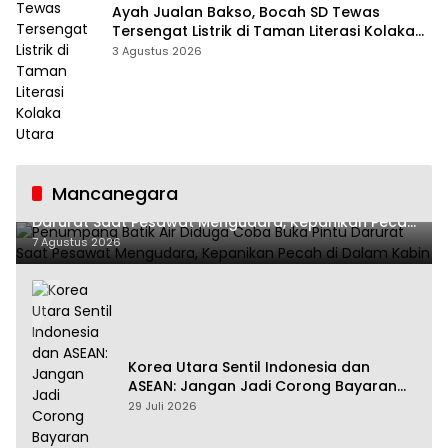
Ayah Jualan Bakso, Bocah SD Tewas
Tersengat Listrik di Taman Literasi Kolaka
Utara
3 Agustus 2026
Mancanegara
Penumpang Batik Air Diduga Coba Buka Pintu
Darurat Saat Pesawat Mengudara, Kepanikan Pecah
di Dalam Kabin
7 Agustus 2026
Korea Utara Sentil Indonesia dan
ASEAN: Jangan Jadi Corong Bayaran
Amerika Serikat
29 Juli 2026