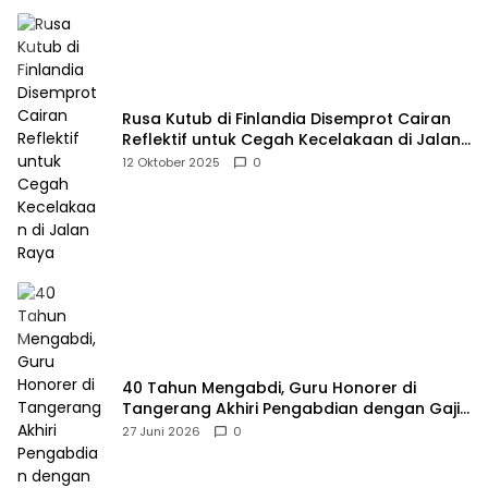
Rusa Kutub di Finlandia Disemprot Cairan
Reflektif untuk Cegah Kecelakaan di Jalan
Raya
12 Oktober 2025
0
40 Tahun Mengabdi, Guru Honorer di
Tangerang Akhiri Pengabdian dengan Gaji
Rp414 Ribu
27 Juni 2026
0