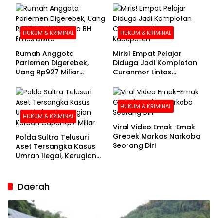
Buronan Segera
Menyerahkan Diri
HUKUM & KRIMINAL
HUKUM & KRIMINAL
Rumah Anggota
Miris! Empat Pelajar
Parlemen Digerebek,
Diduga Jadi Komplotan
Uang Rp927 Miliar
Curanmor Lintas
hingga BH Emas Disita
Kabupaten
HUKUM & KRIMINAL
HUKUM & KRIMINAL
Viral Video Emak-Emak
Grebek Markas Narkoba
Polda Sultra Telusuri
Seorang Diri
Aset Tersangka Kasus
Umrah Ilegal, Kerugian
Korban Capai Rp7 Miliar
Daerah