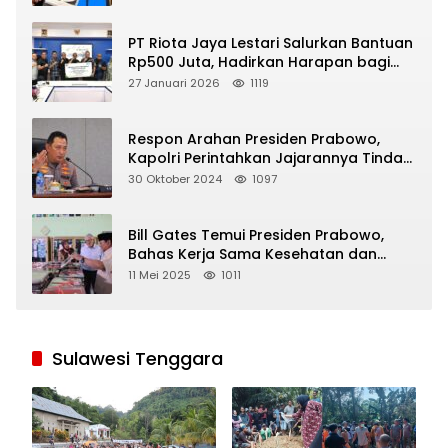
PT Riota Jaya Lestari Salurkan Bantuan
Rp500 Juta, Hadirkan Harapan bagi
Korban Bencana di Sumatera
27 Januari 2026
1119
Respon Arahan Presiden Prabowo,
Kapolri Perintahkan Jajarannya Tindak
Tegas Pelaku Judi Online
30 Oktober 2024
1097
Bill Gates Temui Presiden Prabowo,
Bahas Kerja Sama Kesehatan dan
Program Makan Bergizi Gratis
11 Mei 2025
1011
Sulawesi Tenggara