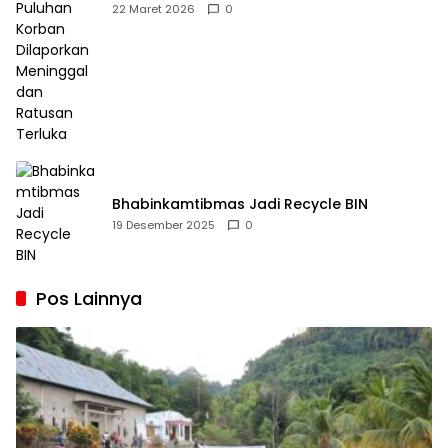
Dilaporkan Meninggal dan Ratusan Terluka
22 Maret 2026
0
Bhabinkamtibmas Jadi Recycle BIN
19 Desember 2025
0
Pos Lainnya