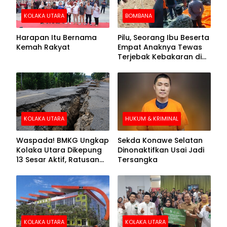
KOLAKA UTARA
BOMBANA
Harapan Itu Bernama
Pilu, Seorang Ibu Beserta
Kemah Rakyat
Empat Anaknya Tewas
Terjebak Kebakaran di
Bombana
KOLAKA UTARA
HUKUM & KRIMINAL
Waspada! BMKG Ungkap
Sekda Konawe Selatan
Kolaka Utara Dikepung
Dinonaktifkan Usai Jadi
13 Sesar Aktif, Ratusan
Tersangka
Gempa Sudah Terekam
KOLAKA UTARA
KOLAKA UTARA