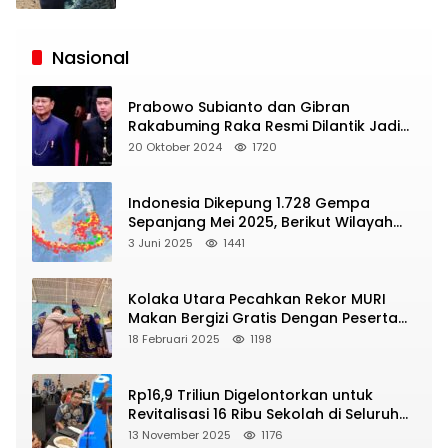
Siaran
Publik
Nasional
Prabowo Subianto dan Gibran
Rakabuming Raka Resmi Dilantik Jadi
Presiden dan Wapres RI
20 Oktober 2024
1720
Indonesia Dikepung 1.728 Gempa
Sepanjang Mei 2025, Berikut Wilayah
Yang Intens Diguncang!
3 Juni 2025
1441
Kolaka Utara Pecahkan Rekor MURI
Makan Bergizi Gratis Dengan Peserta
Terbanyak
18 Februari 2025
1198
Rp16,9 Triliun Digelontorkan untuk
Revitalisasi 16 Ribu Sekolah di Seluruh
Indonesia
13 November 2025
1176