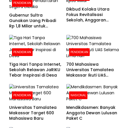
PENDIDIKAN
Dikbud Kolaka Utara
Fokus Revitalisasi
Gubernur Sultra
Sekolah, Anggaran
Gunakan Uang Pribadi
Diproyeksikan Rp30
Rp 1,8 Miliar untuk
Miliar
Beasiswa Mahasiswa,
Pendaftaran Segera
Dibuka
PENDIDIKAN
PENDIDIKAN
Tiga Hari Tanpa Internet,
700 Mahasiswa
Sekolah Relawan JaRIKU
Universitas Tamalatea
Tebar Inspirasi di Desa
Makassar Ikuti UAS
Selama Lima Hari
PENDIDIKAN
NASIONAL
Universitas Tamalatea
Mendikdasmen: Banyak
Makassar Target 600
Anggota Dewan Lulusan
Mahasiswa Baru
Paket C