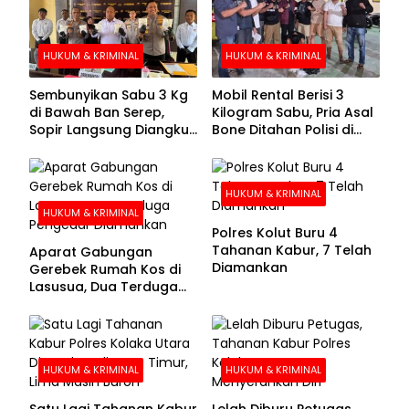
HUKUM & KRIMINAL
HUKUM & KRIMINAL
Sembunyikan Sabu 3 Kg
Mobil Rental Berisi 3
di Bawah Ban Serep,
Kilogram Sabu, Pria Asal
Sopir Langsung Diangkut
Bone Ditahan Polisi di
Polisi
Kolaka
HUKUM & KRIMINAL
HUKUM & KRIMINAL
Polres Kolut Buru 4
Tahanan Kabur, 7 Telah
Aparat Gabungan
Diamankan
Gerebek Rumah Kos di
Lasusua, Dua Terduga
Pengedar Diamankan
HUKUM & KRIMINAL
HUKUM & KRIMINAL
Satu Lagi Tahanan Kabur
Lelah Diburu Petugas,