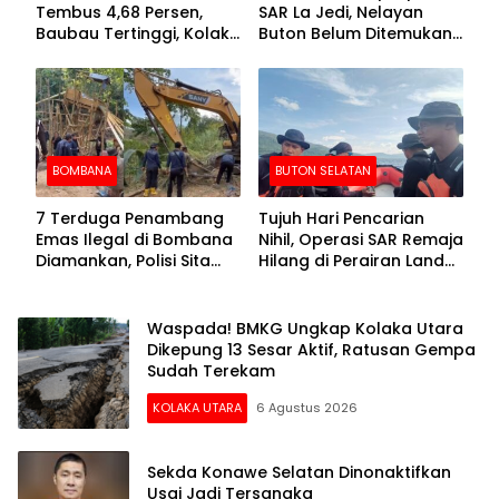
Tembus 4,68 Persen,
SAR La Jedi, Nelayan
Baubau Tertinggi, Kolaka
Buton Belum Ditemukan
Posisi Kedua
Setelah Sepekan Dicari
BOMBANA
BUTON SELATAN
7 Terduga Penambang
Tujuh Hari Pencarian
Emas Ilegal di Bombana
Nihil, Operasi SAR Remaja
Diamankan, Polisi Sita
Hilang di Perairan Lande
Mesin Dompeng hingga
Buton Selatan Dihentikan
Crusher
Waspada! BMKG Ungkap Kolaka Utara
Dikepung 13 Sesar Aktif, Ratusan Gempa
Sudah Terekam
KOLAKA UTARA
6 Agustus 2026
Sekda Konawe Selatan Dinonaktifkan
Usai Jadi Tersangka