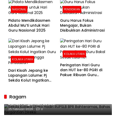
NASIONAL
PENDIDIKAN
Pidato Mendikdasmen
Guru Harus Fokus
Abdul Mu’ti untuk Hari
Mengajar, Bukan
Guru Nasional 2025
Disibukkan Administrasi
KOLAKA UTARA
KOLAKA UTARA
Peringatan Hari Guru
dan HUT ke-80 PGRI di
Dari Kisah Jepang ke
Pakue: Ribuan Guru
Lapangan Lalume: Pj
Bakal Sesaki Lalume!
Sekda Kolut Ingatkan
Guru sebagai
Penyangga Peradaban
Ragam
Sekda Kolaka Utara Hadiri RUPSLB BPR Bahteramas,
Bahas Pergantian Direksi
25 Februari 2026
0