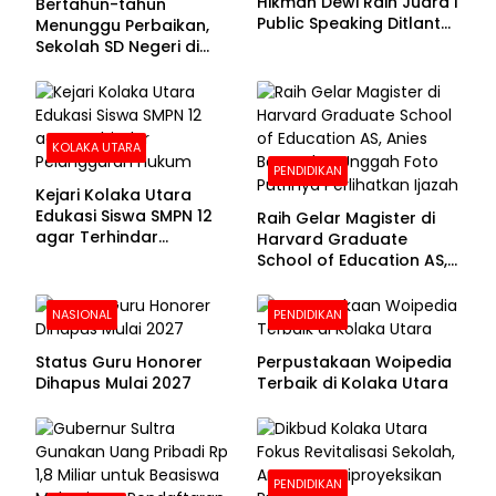
Hikmah Dewi Raih Juara I
Bertahun-tahun
Public Speaking Ditlantas
Menunggu Perbaikan,
Polda Sultra pada
Sekolah SD Negeri di
Puncak Hari
Kolaka Utara Masih
Bhayangkara ke-80
Beralas Tanah dan
Dinding Bolong-bolong
KOLAKA UTARA
PENDIDIKAN
Kejari Kolaka Utara
Edukasi Siswa SMPN 12
Raih Gelar Magister di
agar Terhindar
Harvard Graduate
Pelanggaran Hukum
School of Education AS,
Anies Baswedan Unggah
Foto Putrinya Perlihatkan
NASIONAL
PENDIDIKAN
Ijazah
Status Guru Honorer
Perpustakaan Woipedia
Dihapus Mulai 2027
Terbaik di Kolaka Utara
PENDIDIKAN