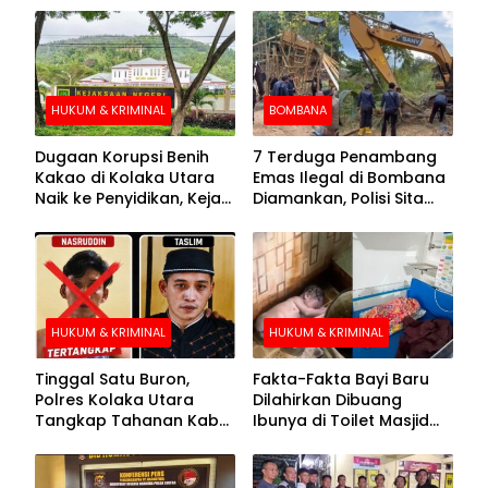
HUKUM & KRIMINAL
BOMBANA
Dugaan Korupsi Benih
7 Terduga Penambang
Kakao di Kolaka Utara
Emas Ilegal di Bombana
Naik ke Penyidikan, Kejari
Diamankan, Polisi Sita
Periksa Sejumlah Pihak
Mesin Dompeng hingga
Crusher
HUKUM & KRIMINAL
HUKUM & KRIMINAL
Tinggal Satu Buron,
Fakta-Fakta Bayi Baru
Polres Kolaka Utara
Dilahirkan Dibuang
Tangkap Tahanan Kabur
Ibunya di Toilet Masjid
ke-10 di Hari ke-21
Kolaka Utara
Pengejaran