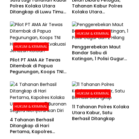
Polres Kolaka Utara
Tahanan Kabur Polres
Ditangkap di Luwu Timur,
Kolaka Utara
Lima Masih Buron
Menyerahkan Diri
HUKUM & KRIMINAL
Penggerebekan Maut
HUKUM & KRIMINAL
Bandar Sabu di
Katingan, 1 Polisi Gugur
Pilot PT AMA Air Tewas
dan 2 Hilang
Ditembak di Papua
Pegunungan, Koops TNI
Habema Berhasil
Evakuasi Jenazah
Korban
HUKUM & KRIMINAL
11 Tahanan Polres Kolaka
HUKUM & KRIMINAL
Utara Kabur, Satu
Berhasil Ditangkap
4 Tahanan Berhasil
Ditangkap di Hari
Pertama, Kapolres
Kolaka Utara Sarankan 7