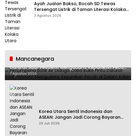
Ayah Jualan Bakso, Bocah SD Tewas
Tersengat Listrik di Taman Literasi Kolaka
Utara
3 Agustus 2026
Mancanegara
Penumpang Batik Air Diduga Coba Buka Pintu
Darurat Saat Pesawat Mengudara, Kepanikan Pecah
di Dalam Kabin
7 Agustus 2026
Korea Utara Sentil Indonesia dan
ASEAN: Jangan Jadi Corong Bayaran
Amerika Serikat
29 Juli 2026