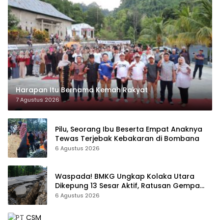
Harapan Itu Bernama Kemah Rakyat
7 Agustus 2026
Pilu, Seorang Ibu Beserta Empat Anaknya
Tewas Terjebak Kebakaran di Bombana
6 Agustus 2026
Waspada! BMKG Ungkap Kolaka Utara
Dikepung 13 Sesar Aktif, Ratusan Gempa
Sudah Terekam
6 Agustus 2026