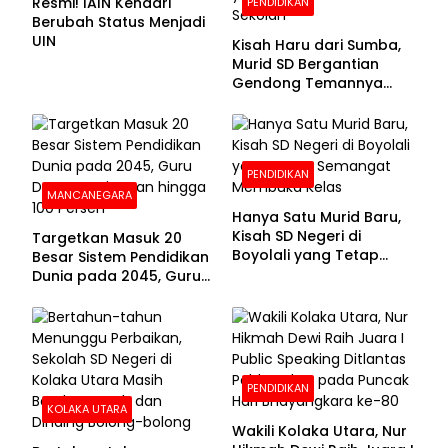
Resmi! IAIN Kendari
PENDIDIKAN
Berubah Status Menjadi
UIN
Kisah Haru dari Sumba,
Murid SD Bergantian
Gendong Temannya
yang Difabel Demi Bisa
Sekolah
PENDIDIKAN
MANCANEGARA
Hanya Satu Murid Baru,
Kisah SD Negeri di
Targetkan Masuk 20
Boyolali yang Tetap
Besar Sistem Pendidikan
Semangat Membuka
Dunia pada 2045, Guru
Kelas
Dapat Tunjangan hingga
100 Persen
PENDIDIKAN
KOLAKA UTARA
Wakili Kolaka Utara, Nur