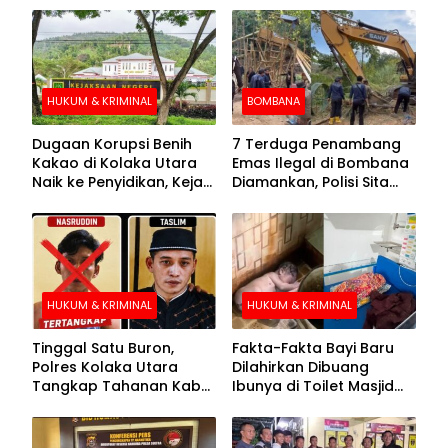
HUKUM & KRIMINAL
BOMBANA
Dugaan Korupsi Benih
7 Terduga Penambang
Kakao di Kolaka Utara
Emas Ilegal di Bombana
Naik ke Penyidikan, Kejari
Diamankan, Polisi Sita
Periksa Sejumlah Pihak
Mesin Dompeng hingga
Crusher
HUKUM & KRIMINAL
HUKUM & KRIMINAL
Tinggal Satu Buron,
Fakta-Fakta Bayi Baru
Polres Kolaka Utara
Dilahirkan Dibuang
Tangkap Tahanan Kabur
Ibunya di Toilet Masjid
ke-10 di Hari ke-21
Kolaka Utara
Pengejaran