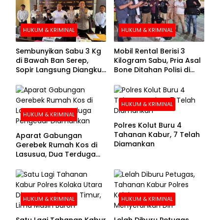
HUKUM & KRIMINAL
HUKUM & KRIMINAL
Sembunyikan Sabu 3 Kg
Mobil Rental Berisi 3
di Bawah Ban Serep,
Kilogram Sabu, Pria Asal
Sopir Langsung Diangkut
Bone Ditahan Polisi di
Polisi
Kolaka
HUKUM & KRIMINAL
HUKUM & KRIMINAL
Polres Kolut Buru 4
Tahanan Kabur, 7 Telah
Aparat Gabungan
Diamankan
Gerebek Rumah Kos di
Lasusua, Dua Terduga
Pengedar Diamankan
HUKUM & KRIMINAL
HUKUM & KRIMINAL
Satu Lagi Tahanan Kabur
Lelah Diburu Petugas,