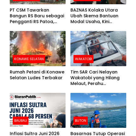
PT CSM Tawarkan
BAZNAS Kolaka Utara
Bangun RS Baru sebagai
Ubah Skema Bantuan
Pengganti RS Patoa,
Modal Usaha, Kini
Begini Respons Sekda
Disalurkan dalam Bentuk
Kolut
Barang Senilai Rp419,5
Juta
KONAWE SELATAN
WAKATOBI
Rumah Petani di Konawe
Tim SAR Cari Nelayan
Selatan Ludes Terbakar
Wakatobi yang Hilang
Melaut, Perahu
Ditemukan Mengapung
Kemasukan Air
BAUBAU
BUTON
Inflasi Sultra Juni 2026
Basarnas Tutup Operasi