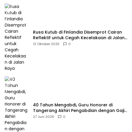
Rusa Kutub di Finlandia Disemprot Cairan
Reflektif untuk Cegah Kecelakaan di Jalan
Raya
12 Oktober 2025
0
40 Tahun Mengabdi, Guru Honorer di
Tangerang Akhiri Pengabdian dengan Gaji
Rp414 Ribu
27 Juni 2026
0