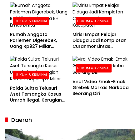
Buronan Segera
Menyerahkan Diri
HUKUM & KRIMINAL
HUKUM & KRIMINAL
Rumah Anggota
Miris! Empat Pelajar
Parlemen Digerebek,
Diduga Jadi Komplotan
Uang Rp927 Miliar
Curanmor Lintas
hingga BH Emas Disita
Kabupaten
HUKUM & KRIMINAL
HUKUM & KRIMINAL
Viral Video Emak-Emak
Grebek Markas Narkoba
Polda Sultra Telusuri
Seorang Diri
Aset Tersangka Kasus
Umrah Ilegal, Kerugian
Korban Capai Rp7 Miliar
Daerah