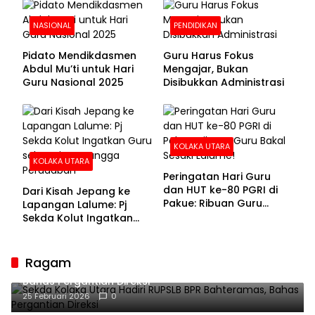
NASIONAL
PENDIDIKAN
Pidato Mendikdasmen
Guru Harus Fokus
Abdul Mu’ti untuk Hari
Mengajar, Bukan
Guru Nasional 2025
Disibukkan Administrasi
KOLAKA UTARA
KOLAKA UTARA
Peringatan Hari Guru
dan HUT ke-80 PGRI di
Dari Kisah Jepang ke
Pakue: Ribuan Guru
Lapangan Lalume: Pj
Bakal Sesaki Lalume!
Sekda Kolut Ingatkan
Guru sebagai
Penyangga Peradaban
Ragam
Sekda Kolaka Utara Hadiri RUPSLB BPR Bahteramas,
Bahas Pergantian Direksi
25 Februari 2026
0