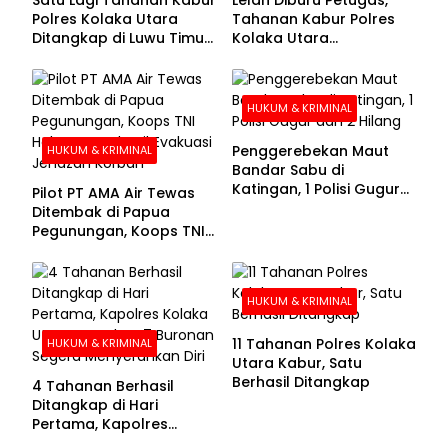
Polres Kolaka Utara
Tahanan Kabur Polres
Ditangkap di Luwu Timur,
Kolaka Utara
Lima Masih Buron
Menyerahkan Diri
HUKUM & KRIMINAL
Penggerebekan Maut
HUKUM & KRIMINAL
Bandar Sabu di
Katingan, 1 Polisi Gugur
Pilot PT AMA Air Tewas
dan 2 Hilang
Ditembak di Papua
Pegunungan, Koops TNI
Habema Berhasil
Evakuasi Jenazah
Korban
HUKUM & KRIMINAL
11 Tahanan Polres Kolaka
HUKUM & KRIMINAL
Utara Kabur, Satu
Berhasil Ditangkap
4 Tahanan Berhasil
Ditangkap di Hari
Pertama, Kapolres
Kolaka Utara Sarankan 7