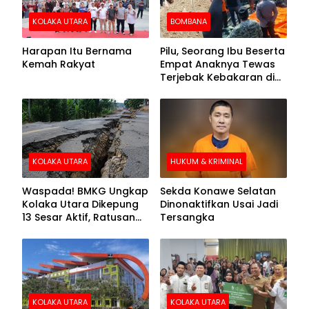
KOLAKA UTARA
BOMBANA
Harapan Itu Bernama
Pilu, Seorang Ibu Beserta
Kemah Rakyat
Empat Anaknya Tewas
Terjebak Kebakaran di
Bombana
KOLAKA UTARA
HUKUM & KRIMINAL
Waspada! BMKG Ungkap
Sekda Konawe Selatan
Kolaka Utara Dikepung
Dinonaktifkan Usai Jadi
13 Sesar Aktif, Ratusan
Tersangka
Gempa Sudah Terekam
KOLAKA UTARA
KOLAKA UTARA