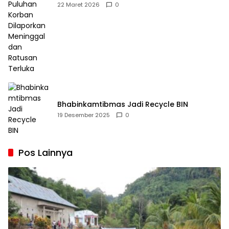
Dilaporkan Meninggal dan Ratusan Terluka
22 Maret 2026
0
Bhabinkamtibmas Jadi Recycle BIN
19 Desember 2025
0
Pos Lainnya