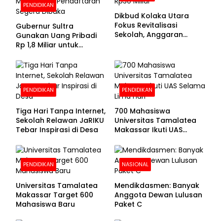
PENDIDIKAN
Dikbud Kolaka Utara
Fokus Revitalisasi
Gubernur Sultra
Sekolah, Anggaran
Gunakan Uang Pribadi
Diproyeksikan Rp30
Rp 1,8 Miliar untuk
Miliar
Beasiswa Mahasiswa,
Pendaftaran Segera
Dibuka
PENDIDIKAN
PENDIDIKAN
Tiga Hari Tanpa Internet,
700 Mahasiswa
Sekolah Relawan JaRIKU
Universitas Tamalatea
Tebar Inspirasi di Desa
Makassar Ikuti UAS
Selama Lima Hari
PENDIDIKAN
NASIONAL
Universitas Tamalatea
Mendikdasmen: Banyak
Makassar Target 600
Anggota Dewan Lulusan
Mahasiswa Baru
Paket C