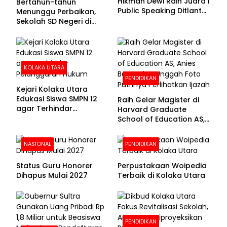
Hikmah Dewi Raih Juara I
Bertahun-tahun
Public Speaking Ditlantas
Menunggu Perbaikan,
Polda Sultra pada
Sekolah SD Negeri di
Puncak Hari
Kolaka Utara Masih
Bhayangkara ke-80
Beralas Tanah dan
Dinding Bolong-bolong
KOLAKA UTARA
PENDIDIKAN
Kejari Kolaka Utara
Edukasi Siswa SMPN 12
Raih Gelar Magister di
agar Terhindar
Harvard Graduate
Pelanggaran Hukum
School of Education AS,
Anies Baswedan Unggah
Foto Putrinya Perlihatkan
NASIONAL
PENDIDIKAN
Ijazah
Status Guru Honorer
Perpustakaan Woipedia
Dihapus Mulai 2027
Terbaik di Kolaka Utara
PENDIDIKAN