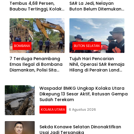
Tembus 4,68 Persen,
SAR La Jedi, Nelayan
Baubau Tertinggi, Kolaka
Buton Belum Ditemukan
Posisi Kedua
Setelah Sepekan Dicari
BOMBANA
BUTON SELATAN
7 Terduga Penambang
Tujuh Hari Pencarian
Emas Ilegal di Bombana
Nihil, Operasi SAR Remaja
Diamankan, Polisi Sita
Hilang di Perairan Lande
Mesin Dompeng hingga
Buton Selatan Dihentikan
Crusher
Waspada! BMKG Ungkap Kolaka Utara
Dikepung 13 Sesar Aktif, Ratusan Gempa
Sudah Terekam
KOLAKA UTARA
6 Agustus 2026
Sekda Konawe Selatan Dinonaktifkan
Usai Jadi Tersangka