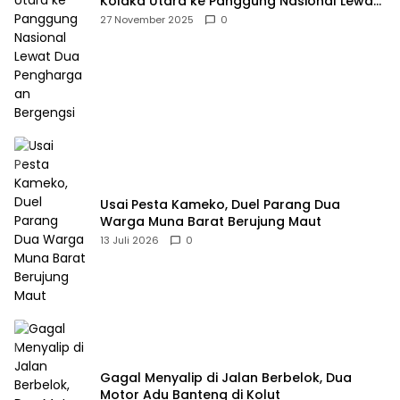
Kolaka Utara ke Panggung Nasional Lewat
Dua Penghargaan Bergengsi
27 November 2025
0
Usai Pesta Kameko, Duel Parang Dua
Warga Muna Barat Berujung Maut
13 Juli 2026
0
Gagal Menyalip di Jalan Berbelok, Dua
Motor Adu Banteng di Kolut