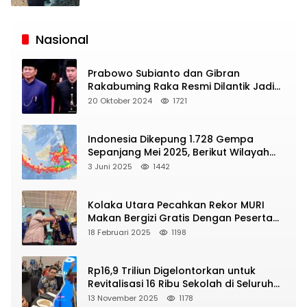
Siaran
Publik
Nasional
Prabowo Subianto dan Gibran
Rakabuming Raka Resmi Dilantik Jadi
Presiden dan Wapres RI
20 Oktober 2024
1721
Indonesia Dikepung 1.728 Gempa
Sepanjang Mei 2025, Berikut Wilayah
Yang Intens Diguncang!
3 Juni 2025
1442
Kolaka Utara Pecahkan Rekor MURI
Makan Bergizi Gratis Dengan Peserta
Terbanyak
18 Februari 2025
1198
Rp16,9 Triliun Digelontorkan untuk
Revitalisasi 16 Ribu Sekolah di Seluruh
Indonesia
13 November 2025
1178