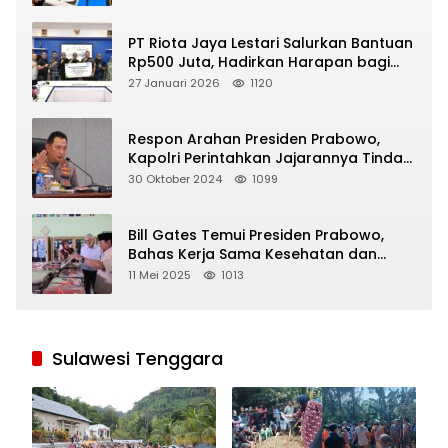
PT Riota Jaya Lestari Salurkan Bantuan
Rp500 Juta, Hadirkan Harapan bagi
Korban Bencana di Sumatera
27 Januari 2026
1120
Respon Arahan Presiden Prabowo,
Kapolri Perintahkan Jajarannya Tindak
Tegas Pelaku Judi Online
30 Oktober 2024
1099
Bill Gates Temui Presiden Prabowo,
Bahas Kerja Sama Kesehatan dan
Program Makan Bergizi Gratis
11 Mei 2025
1013
Sulawesi Tenggara