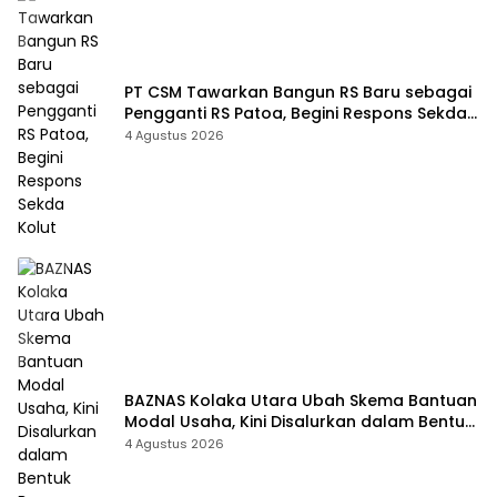
PT CSM Tawarkan Bangun RS Baru sebagai
Pengganti RS Patoa, Begini Respons Sekda
Kolut
4 Agustus 2026
BAZNAS Kolaka Utara Ubah Skema Bantuan
Modal Usaha, Kini Disalurkan dalam Bentuk
Barang Senilai Rp419,5 Juta
4 Agustus 2026