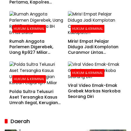
Pertama, Kapolres
Kolaka Utara Sarankan 7
Buronan Segera
Menyerahkan Diri
HUKUM & KRIMINAL
HUKUM & KRIMINAL
Rumah Anggota
Miris! Empat Pelajar
Parlemen Digerebek,
Diduga Jadi Komplotan
Uang Rp927 Miliar
Curanmor Lintas
hingga BH Emas Disita
Kabupaten
HUKUM & KRIMINAL
HUKUM & KRIMINAL
Viral Video Emak-Emak
Grebek Markas Narkoba
Polda Sultra Telusuri
Seorang Diri
Aset Tersangka Kasus
Umrah Ilegal, Kerugian
Korban Capai Rp7 Miliar
Daerah