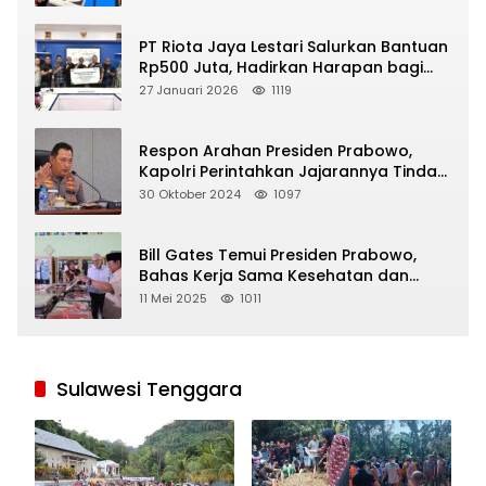
PT Riota Jaya Lestari Salurkan Bantuan
Rp500 Juta, Hadirkan Harapan bagi
Korban Bencana di Sumatera
27 Januari 2026
1119
Respon Arahan Presiden Prabowo,
Kapolri Perintahkan Jajarannya Tindak
Tegas Pelaku Judi Online
30 Oktober 2024
1097
Bill Gates Temui Presiden Prabowo,
Bahas Kerja Sama Kesehatan dan
Program Makan Bergizi Gratis
11 Mei 2025
1011
Sulawesi Tenggara