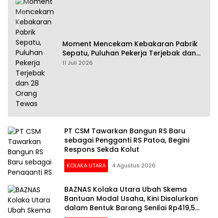
Moment Mencekam Kebakaran Pabrik
Sepatu, Puluhan Pekerja Terjebak dan
28 Orang Tewas
11 Juli 2026
PT CSM Tawarkan Bangun RS Baru
sebagai Pengganti RS Patoa, Begini
Respons Sekda Kolut
KOLAKA UTARA
4 Agustus 2026
BAZNAS Kolaka Utara Ubah Skema
Bantuan Modal Usaha, Kini Disalurkan
dalam Bentuk Barang Senilai Rp419,5
Juta