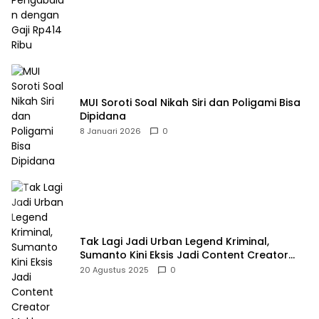
MUI Soroti Soal Nikah Siri dan Poligami Bisa
Dipidana
8 Januari 2026
0
Tak Lagi Jadi Urban Legend Kriminal,
Sumanto Kini Eksis Jadi Content Creator
Mukbang
20 Agustus 2025
0