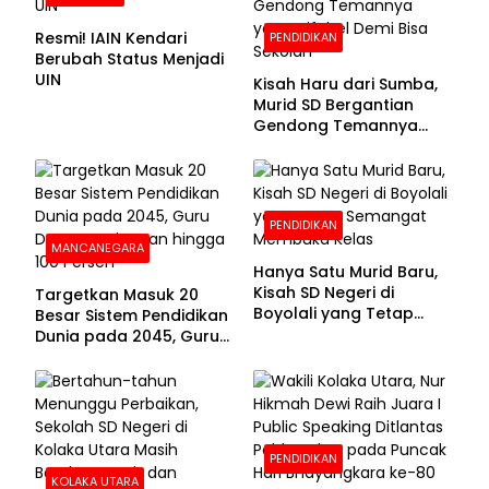
Resmi! IAIN Kendari
PENDIDIKAN
Berubah Status Menjadi
UIN
Kisah Haru dari Sumba,
Murid SD Bergantian
Gendong Temannya
yang Difabel Demi Bisa
Sekolah
PENDIDIKAN
MANCANEGARA
Hanya Satu Murid Baru,
Kisah SD Negeri di
Targetkan Masuk 20
Boyolali yang Tetap
Besar Sistem Pendidikan
Semangat Membuka
Dunia pada 2045, Guru
Kelas
Dapat Tunjangan hingga
100 Persen
PENDIDIKAN
KOLAKA UTARA