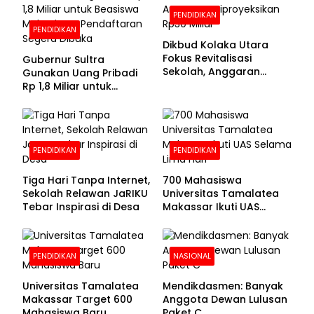
PENDIDIKAN
PENDIDIKAN
Dikbud Kolaka Utara
Fokus Revitalisasi
Gubernur Sultra
Sekolah, Anggaran
Gunakan Uang Pribadi
Diproyeksikan Rp30
Rp 1,8 Miliar untuk
Miliar
Beasiswa Mahasiswa,
Pendaftaran Segera
Dibuka
PENDIDIKAN
PENDIDIKAN
Tiga Hari Tanpa Internet,
700 Mahasiswa
Sekolah Relawan JaRIKU
Universitas Tamalatea
Tebar Inspirasi di Desa
Makassar Ikuti UAS
Selama Lima Hari
PENDIDIKAN
NASIONAL
Universitas Tamalatea
Mendikdasmen: Banyak
Makassar Target 600
Anggota Dewan Lulusan
Mahasiswa Baru
Paket C