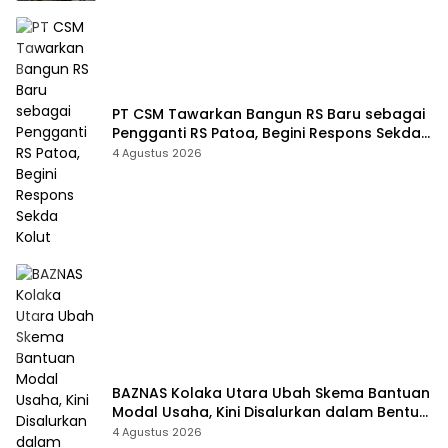
PT CSM Tawarkan Bangun RS Baru sebagai
Pengganti RS Patoa, Begini Respons Sekda
Kolut
4 Agustus 2026
BAZNAS Kolaka Utara Ubah Skema Bantuan
Modal Usaha, Kini Disalurkan dalam Bentuk
Barang Senilai Rp419,5 Juta
4 Agustus 2026