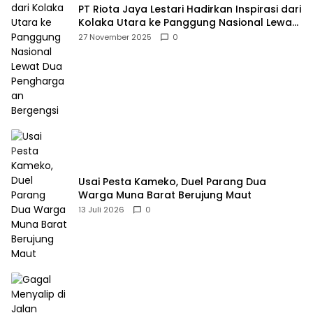
PT Riota Jaya Lestari Hadirkan Inspirasi dari
Kolaka Utara ke Panggung Nasional Lewat
Dua Penghargaan Bergengsi
27 November 2025
0
Usai Pesta Kameko, Duel Parang Dua
Warga Muna Barat Berujung Maut
13 Juli 2026
0