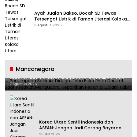
Ayah Jualan Bakso, Bocah SD Tewas
Tersengat Listrik di Taman Literasi Kolaka
Utara
3 Agustus 2026
Mancanegara
Penumpang Batik Air Diduga Coba Buka Pintu
Darurat Saat Pesawat Mengudara, Kepanikan Pecah
di Dalam Kabin
7 Agustus 2026
Korea Utara Sentil Indonesia dan
ASEAN: Jangan Jadi Corong Bayaran
Amerika Serikat
29 Juli 2026