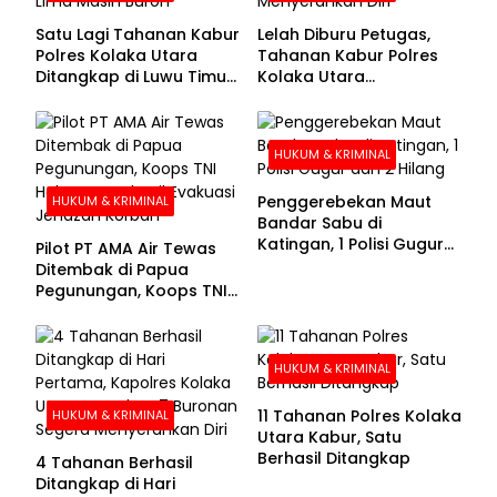
Satu Lagi Tahanan Kabur
Lelah Diburu Petugas,
Polres Kolaka Utara
Tahanan Kabur Polres
Ditangkap di Luwu Timur,
Kolaka Utara
Lima Masih Buron
Menyerahkan Diri
HUKUM & KRIMINAL
Penggerebekan Maut
HUKUM & KRIMINAL
Bandar Sabu di
Katingan, 1 Polisi Gugur
Pilot PT AMA Air Tewas
dan 2 Hilang
Ditembak di Papua
Pegunungan, Koops TNI
Habema Berhasil
Evakuasi Jenazah
Korban
HUKUM & KRIMINAL
11 Tahanan Polres Kolaka
HUKUM & KRIMINAL
Utara Kabur, Satu
Berhasil Ditangkap
4 Tahanan Berhasil
Ditangkap di Hari