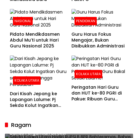
NASIONAL
PENDIDIKAN
Pidato Mendikdasmen
Guru Harus Fokus
Abdul Mu’ti untuk Hari
Mengajar, Bukan
Guru Nasional 2025
Disibukkan Administrasi
KOLAKA UTARA
KOLAKA UTARA
Peringatan Hari Guru
dan HUT ke-80 PGRI di
Dari Kisah Jepang ke
Pakue: Ribuan Guru
Lapangan Lalume: Pj
Bakal Sesaki Lalume!
Sekda Kolut Ingatkan
Guru sebagai
Penyangga Peradaban
Ragam
Sekda Kolaka Utara Hadiri RUPSLB BPR Bahteramas,
Bahas Pergantian Direksi