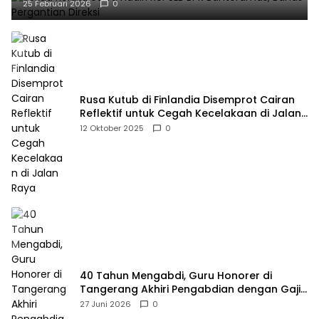
25 Februari 2026
0
Rusa Kutub di Finlandia Disemprot Cairan
Reflektif untuk Cegah Kecelakaan di Jalan
Raya
12 Oktober 2025
0
40 Tahun Mengabdi, Guru Honorer di
Tangerang Akhiri Pengabdian dengan Gaji
Rp414 Ribu
27 Juni 2026
0