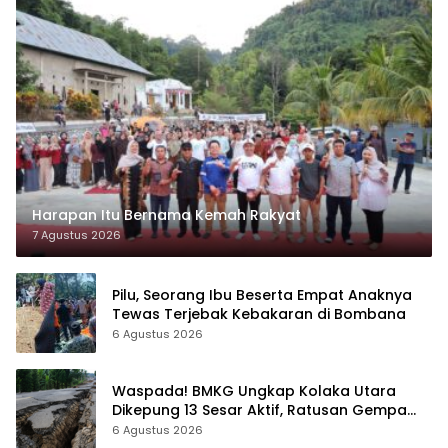
Harapan Itu Bernama Kemah Rakyat
7 Agustus 2026
Pilu, Seorang Ibu Beserta Empat Anaknya
Tewas Terjebak Kebakaran di Bombana
6 Agustus 2026
Waspada! BMKG Ungkap Kolaka Utara
Dikepung 13 Sesar Aktif, Ratusan Gempa
Sudah Terekam
6 Agustus 2026