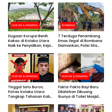
HUKUM & KRIMINAL
BOMBANA
Dugaan Korupsi Benih
7 Terduga Penambang
Kakao di Kolaka Utara
Emas Ilegal di Bombana
Naik ke Penyidikan, Kejari
Diamankan, Polisi Sita
Periksa Sejumlah Pihak
Mesin Dompeng hingga
Crusher
HUKUM & KRIMINAL
HUKUM & KRIMINAL
Tinggal Satu Buron,
Fakta-Fakta Bayi Baru
Polres Kolaka Utara
Dilahirkan Dibuang
Tangkap Tahanan Kabur
Ibunya di Toilet Masjid
ke-10 di Hari ke-21
Kolaka Utara
Pengejaran