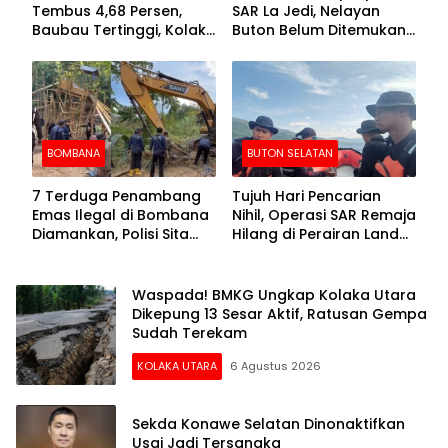
Tembus 4,68 Persen,
SAR La Jedi, Nelayan
Baubau Tertinggi, Kolaka
Buton Belum Ditemukan
Posisi Kedua
Setelah Sepekan Dicari
BOMBANA
BUTON SELATAN
7 Terduga Penambang
Tujuh Hari Pencarian
Emas Ilegal di Bombana
Nihil, Operasi SAR Remaja
Diamankan, Polisi Sita
Hilang di Perairan Lande
Mesin Dompeng hingga
Buton Selatan Dihentikan
Crusher
Waspada! BMKG Ungkap Kolaka Utara
Dikepung 13 Sesar Aktif, Ratusan Gempa
Sudah Terekam
KOLAKA UTARA
6 Agustus 2026
Sekda Konawe Selatan Dinonaktifkan
Usai Jadi Tersangka