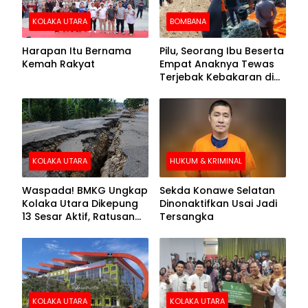
KOLAKA UTARA
BOMBANA
Harapan Itu Bernama
Pilu, Seorang Ibu Beserta
Kemah Rakyat
Empat Anaknya Tewas
Terjebak Kebakaran di
Bombana
KOLAKA UTARA
HUKUM & KRIMINAL
Waspada! BMKG Ungkap
Sekda Konawe Selatan
Kolaka Utara Dikepung
Dinonaktifkan Usai Jadi
13 Sesar Aktif, Ratusan
Tersangka
Gempa Sudah Terekam
KOLAKA UTARA
KOLAKA UTARA