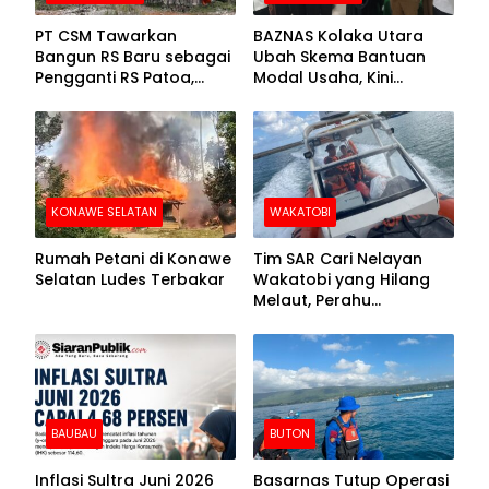
PT CSM Tawarkan
BAZNAS Kolaka Utara
Bangun RS Baru sebagai
Ubah Skema Bantuan
Pengganti RS Patoa,
Modal Usaha, Kini
Begini Respons Sekda
Disalurkan dalam Bentuk
Kolut
Barang Senilai Rp419,5
Juta
KONAWE SELATAN
WAKATOBI
Rumah Petani di Konawe
Tim SAR Cari Nelayan
Selatan Ludes Terbakar
Wakatobi yang Hilang
Melaut, Perahu
Ditemukan Mengapung
Kemasukan Air
BAUBAU
BUTON
Inflasi Sultra Juni 2026
Basarnas Tutup Operasi