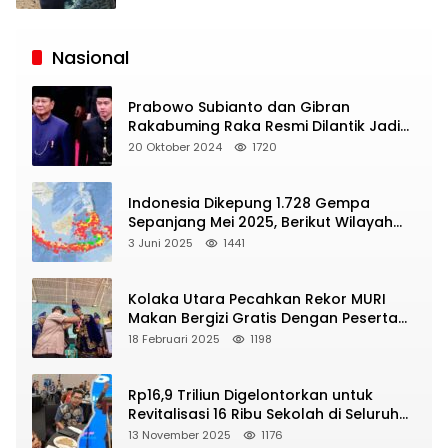
Siaran
Publik
Nasional
Prabowo Subianto dan Gibran
Rakabuming Raka Resmi Dilantik Jadi
Presiden dan Wapres RI
20 Oktober 2024
1720
Indonesia Dikepung 1.728 Gempa
Sepanjang Mei 2025, Berikut Wilayah
Yang Intens Diguncang!
3 Juni 2025
1441
Kolaka Utara Pecahkan Rekor MURI
Makan Bergizi Gratis Dengan Peserta
Terbanyak
18 Februari 2025
1198
Rp16,9 Triliun Digelontorkan untuk
Revitalisasi 16 Ribu Sekolah di Seluruh
Indonesia
13 November 2025
1176