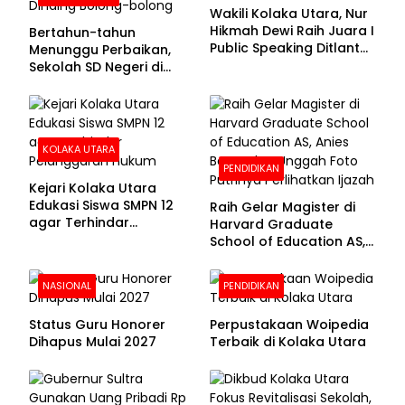
Wakili Kolaka Utara, Nur
Hikmah Dewi Raih Juara I
Bertahun-tahun
Public Speaking Ditlantas
Menunggu Perbaikan,
Polda Sultra pada
Sekolah SD Negeri di
Puncak Hari
Kolaka Utara Masih
Bhayangkara ke-80
Beralas Tanah dan
Dinding Bolong-bolong
KOLAKA UTARA
PENDIDIKAN
Kejari Kolaka Utara
Edukasi Siswa SMPN 12
Raih Gelar Magister di
agar Terhindar
Harvard Graduate
Pelanggaran Hukum
School of Education AS,
Anies Baswedan Unggah
Foto Putrinya Perlihatkan
NASIONAL
PENDIDIKAN
Ijazah
Status Guru Honorer
Perpustakaan Woipedia
Dihapus Mulai 2027
Terbaik di Kolaka Utara