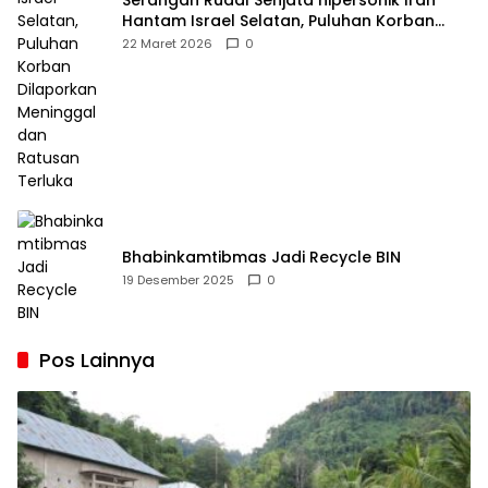
Serangan Rudal Senjata hipersonik Iran
Hantam Israel Selatan, Puluhan Korban
Dilaporkan Meninggal dan Ratusan Terluka
22 Maret 2026
0
Bhabinkamtibmas Jadi Recycle BIN
19 Desember 2025
0
Pos Lainnya