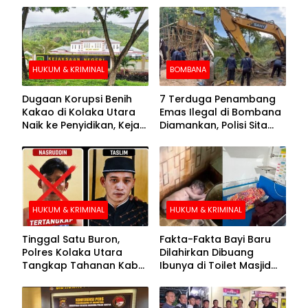
HUKUM & KRIMINAL
BOMBANA
Dugaan Korupsi Benih
7 Terduga Penambang
Kakao di Kolaka Utara
Emas Ilegal di Bombana
Naik ke Penyidikan, Kejari
Diamankan, Polisi Sita
Periksa Sejumlah Pihak
Mesin Dompeng hingga
Crusher
HUKUM & KRIMINAL
HUKUM & KRIMINAL
Tinggal Satu Buron,
Fakta-Fakta Bayi Baru
Polres Kolaka Utara
Dilahirkan Dibuang
Tangkap Tahanan Kabur
Ibunya di Toilet Masjid
ke-10 di Hari ke-21
Kolaka Utara
Pengejaran