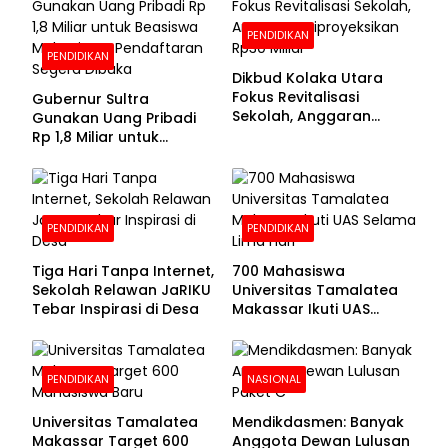
PENDIDIKAN
PENDIDIKAN
Dikbud Kolaka Utara
Fokus Revitalisasi
Gubernur Sultra
Sekolah, Anggaran
Gunakan Uang Pribadi
Diproyeksikan Rp30
Rp 1,8 Miliar untuk
Miliar
Beasiswa Mahasiswa,
Pendaftaran Segera
Dibuka
PENDIDIKAN
PENDIDIKAN
Tiga Hari Tanpa Internet,
700 Mahasiswa
Sekolah Relawan JaRIKU
Universitas Tamalatea
Tebar Inspirasi di Desa
Makassar Ikuti UAS
Selama Lima Hari
PENDIDIKAN
NASIONAL
Universitas Tamalatea
Mendikdasmen: Banyak
Makassar Target 600
Anggota Dewan Lulusan