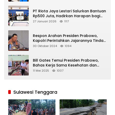
PT Riota Jaya Lestari Salurkan Bantuan
Rp500 Juta, Hadirkan Harapan bagi
Korban Bencana di Sumatera
27 Januari 2026
1117
Respon Arahan Presiden Prabowo,
Kapolri Perintahkan Jajarannya Tindak
Tegas Pelaku Judi Online
30 Oktober 2024
1094
Bill Gates Temui Presiden Prabowo,
Bahas Kerja Sama Kesehatan dan
Program Makan Bergizi Gratis
11 Mei 2025
1007
Sulawesi Tenggara