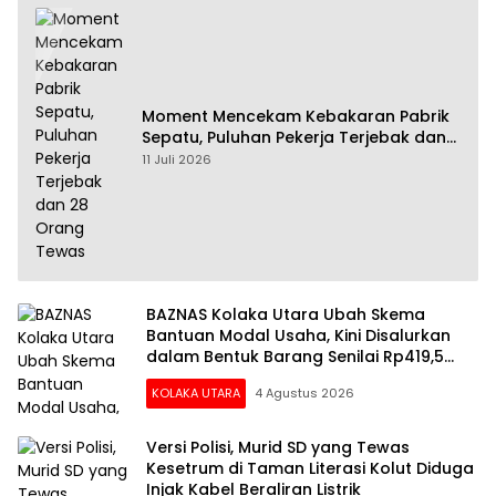
Moment Mencekam Kebakaran Pabrik
Sepatu, Puluhan Pekerja Terjebak dan
28 Orang Tewas
11 Juli 2026
BAZNAS Kolaka Utara Ubah Skema
Bantuan Modal Usaha, Kini Disalurkan
dalam Bentuk Barang Senilai Rp419,5
Juta
KOLAKA UTARA
4 Agustus 2026
Versi Polisi, Murid SD yang Tewas
Kesetrum di Taman Literasi Kolut Diduga
Injak Kabel Beraliran Listrik