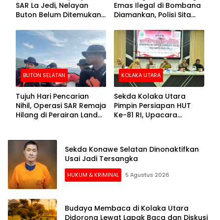
SAR La Jedi, Nelayan
Emas Ilegal di Bombana
Buton Belum Ditemukan
Diamankan, Polisi Sita
Setelah Sepekan Dicari
Mesin Dompeng hingga
Crusher
BUTON SELATAN
KOLAKA UTARA
Tujuh Hari Pencarian
Sekda Kolaka Utara
Nihil, Operasi SAR Remaja
Pimpin Persiapan HUT
Hilang di Perairan Lande
Ke-81 RI, Upacara
Buton Selatan Dihentikan
Dipusatkan di Lasusua
Sekda Konawe Selatan Dinonaktifkan
Usai Jadi Tersangka
HUKUM & KRIMINAL
5 Agustus 2026
Budaya Membaca di Kolaka Utara
Didorong Lewat Lapak Baca dan Diskusi