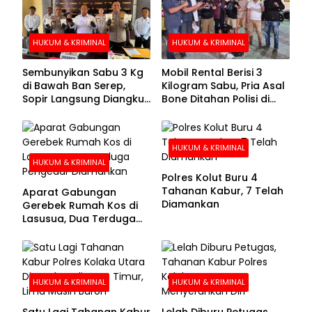
HUKUM & KRIMINAL
HUKUM & KRIMINAL
Sembunyikan Sabu 3 Kg
Mobil Rental Berisi 3
di Bawah Ban Serep,
Kilogram Sabu, Pria Asal
Sopir Langsung Diangkut
Bone Ditahan Polisi di
Polisi
Kolaka
HUKUM & KRIMINAL
HUKUM & KRIMINAL
Polres Kolut Buru 4
Tahanan Kabur, 7 Telah
Aparat Gabungan
Diamankan
Gerebek Rumah Kos di
Lasusua, Dua Terduga
Pengedar Diamankan
HUKUM & KRIMINAL
HUKUM & KRIMINAL
Satu Lagi Tahanan Kabur
Lelah Diburu Petugas,