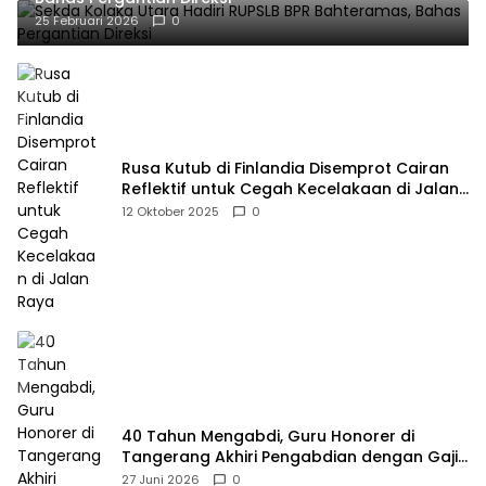
25 Februari 2026
0
Rusa Kutub di Finlandia Disemprot Cairan
Reflektif untuk Cegah Kecelakaan di Jalan
Raya
12 Oktober 2025
0
40 Tahun Mengabdi, Guru Honorer di
Tangerang Akhiri Pengabdian dengan Gaji
Rp414 Ribu
27 Juni 2026
0