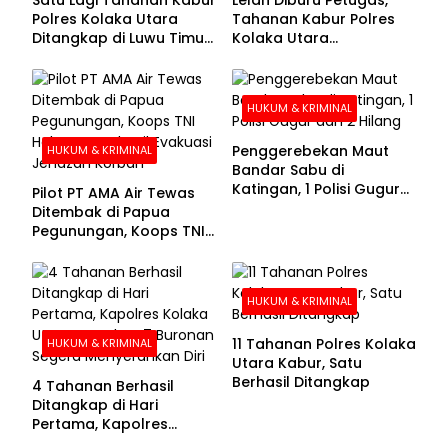
Polres Kolaka Utara
Tahanan Kabur Polres
Ditangkap di Luwu Timur,
Kolaka Utara
Lima Masih Buron
Menyerahkan Diri
HUKUM & KRIMINAL
Penggerebekan Maut
HUKUM & KRIMINAL
Bandar Sabu di
Katingan, 1 Polisi Gugur
Pilot PT AMA Air Tewas
dan 2 Hilang
Ditembak di Papua
Pegunungan, Koops TNI
Habema Berhasil
Evakuasi Jenazah
Korban
HUKUM & KRIMINAL
11 Tahanan Polres Kolaka
HUKUM & KRIMINAL
Utara Kabur, Satu
Berhasil Ditangkap
4 Tahanan Berhasil
Ditangkap di Hari
Pertama, Kapolres
Kolaka Utara Sarankan 7