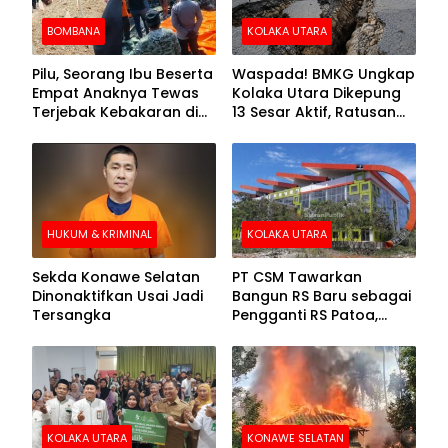
BOMBANA
KOLAKA UTARA
Pilu, Seorang Ibu Beserta
Waspada! BMKG Ungkap
Empat Anaknya Tewas
Kolaka Utara Dikepung
Terjebak Kebakaran di
13 Sesar Aktif, Ratusan
Bombana
Gempa Sudah Terekam
HUKUM & KRIMINAL
KOLAKA UTARA
Sekda Konawe Selatan
PT CSM Tawarkan
Dinonaktifkan Usai Jadi
Bangun RS Baru sebagai
Tersangka
Pengganti RS Patoa,
Begini Respons Sekda
Kolut
KOLAKA UTARA
KONAWE SELATAN