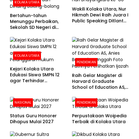
KOLAKA UTARA
Wakili Kolaka Utara, Nur
Hikmah Dewi Raih Juara I
Bertahun-tahun
Public Speaking Ditlantas
Menunggu Perbaikan,
Polda Sultra pada
Sekolah SD Negeri di
Puncak Hari
Kolaka Utara Masih
Bhayangkara ke-80
Beralas Tanah dan
Dinding Bolong-bolong
KOLAKA UTARA
PENDIDIKAN
Kejari Kolaka Utara
Edukasi Siswa SMPN 12
Raih Gelar Magister di
agar Terhindar
Harvard Graduate
Pelanggaran Hukum
School of Education AS,
Anies Baswedan Unggah
Foto Putrinya Perlihatkan
NASIONAL
PENDIDIKAN
Ijazah
Status Guru Honorer
Perpustakaan Woipedia
Dihapus Mulai 2027
Terbaik di Kolaka Utara