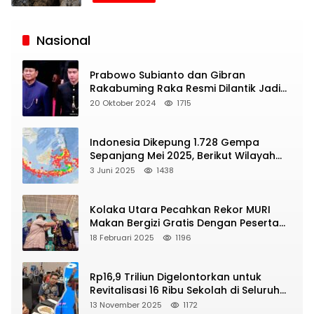
Siaran
Publik
Nasional
Prabowo Subianto dan Gibran
Rakabuming Raka Resmi Dilantik Jadi
Presiden dan Wapres RI
20 Oktober 2024
1715
Indonesia Dikepung 1.728 Gempa
Sepanjang Mei 2025, Berikut Wilayah
Yang Intens Diguncang!
3 Juni 2025
1438
Kolaka Utara Pecahkan Rekor MURI
Makan Bergizi Gratis Dengan Peserta
Terbanyak
18 Februari 2025
1196
Rp16,9 Triliun Digelontorkan untuk
Revitalisasi 16 Ribu Sekolah di Seluruh
Indonesia
13 November 2025
1172