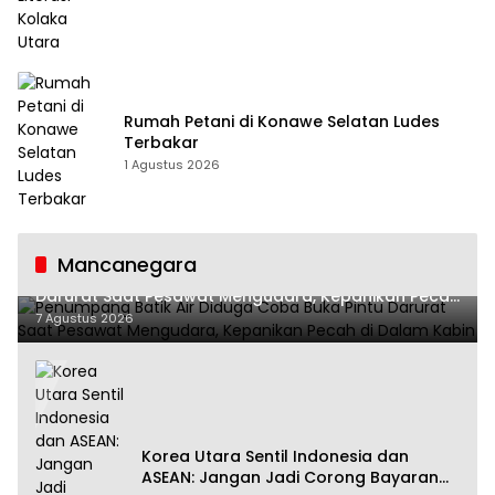
Rumah Petani di Konawe Selatan Ludes
Terbakar
1 Agustus 2026
Mancanegara
Penumpang Batik Air Diduga Coba Buka Pintu
Darurat Saat Pesawat Mengudara, Kepanikan Pecah
di Dalam Kabin
7 Agustus 2026
Korea Utara Sentil Indonesia dan
ASEAN: Jangan Jadi Corong Bayaran