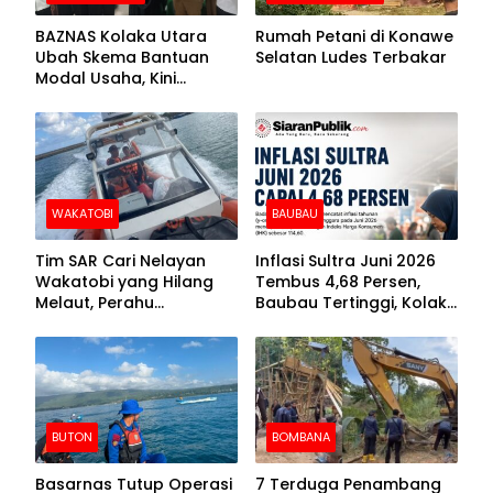
BAZNAS Kolaka Utara
Rumah Petani di Konawe
Ubah Skema Bantuan
Selatan Ludes Terbakar
Modal Usaha, Kini
Disalurkan dalam Bentuk
Barang Senilai Rp419,5
Juta
WAKATOBI
BAUBAU
Tim SAR Cari Nelayan
Inflasi Sultra Juni 2026
Wakatobi yang Hilang
Tembus 4,68 Persen,
Melaut, Perahu
Baubau Tertinggi, Kolaka
Ditemukan Mengapung
Posisi Kedua
Kemasukan Air
BUTON
BOMBANA
Basarnas Tutup Operasi
7 Terduga Penambang