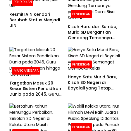
PENDIDIKAN
Resmi! IAIN Kendari
PENDIDIKAN
Berubah Status Menjadi
UIN
Kisah Haru dari Sumba,
Murid SD Bergantian
Gendong Temannya
yang Difabel Demi Bisa
Sekolah
PENDIDIKAN
MANCANEGARA
Hanya Satu Murid Baru,
Kisah SD Negeri di
Targetkan Masuk 20
Boyolali yang Tetap
Besar Sistem Pendidikan
Semangat Membuka
Dunia pada 2045, Guru
Kelas
Dapat Tunjangan hingga
100 Persen
PENDIDIKAN