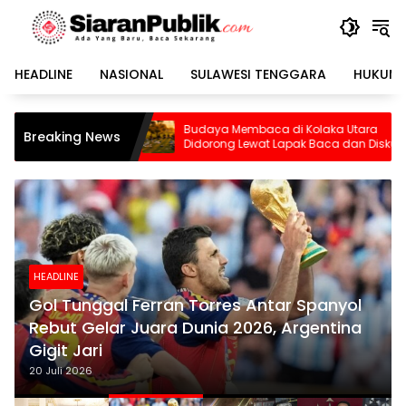
Langsung
ke
konten
HEADLINE
NASIONAL
SULAWESI TENGGARA
HUKUM 
Budaya Membaca di Kolaka Utara
Breaking News
Didorong Lewat Lapak Baca dan Diskusi
HEADLINE
Gol Tunggal Ferran Torres Antar Spanyol
Rebut Gelar Juara Dunia 2026, Argentina
Gigit Jari
20 Juli 2026