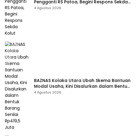
Pengganti RS Patoa, Begini Respons Sekda
Kolut
4 Agustus 2026
BAZNAS Kolaka Utara Ubah Skema Bantuan
Modal Usaha, Kini Disalurkan dalam Bentuk
Barang Senilai Rp419,5 Juta
4 Agustus 2026