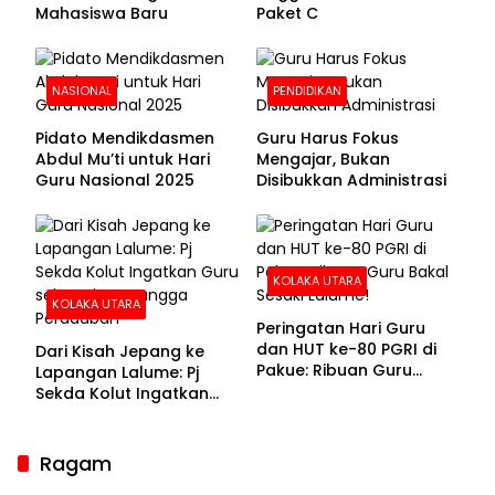
Mahasiswa Baru
Paket C
NASIONAL
PENDIDIKAN
Pidato Mendikdasmen
Guru Harus Fokus
Abdul Mu’ti untuk Hari
Mengajar, Bukan
Guru Nasional 2025
Disibukkan Administrasi
KOLAKA UTARA
KOLAKA UTARA
Peringatan Hari Guru
dan HUT ke-80 PGRI di
Dari Kisah Jepang ke
Pakue: Ribuan Guru
Lapangan Lalume: Pj
Bakal Sesaki Lalume!
Sekda Kolut Ingatkan
Guru sebagai
Penyangga Peradaban
Ragam
Sekda Kolaka Utara Hadiri RUPSLB BPR Bahteramas,
Bahas Pergantian Direksi