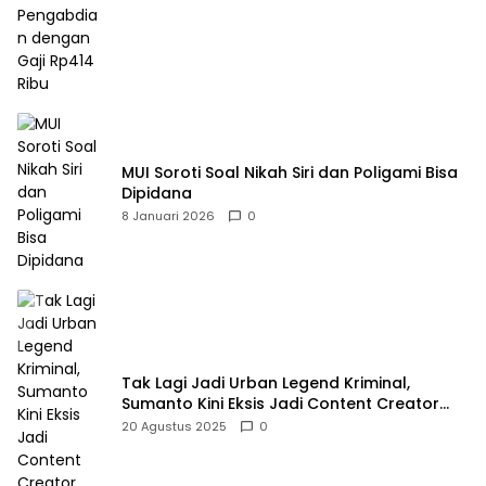
MUI Soroti Soal Nikah Siri dan Poligami Bisa
Dipidana
8 Januari 2026
0
Tak Lagi Jadi Urban Legend Kriminal,
Sumanto Kini Eksis Jadi Content Creator
Mukbang
20 Agustus 2025
0