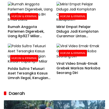
Buronan Segera
Menyerahkan Diri
HUKUM & KRIMINAL
HUKUM & KRIMINAL
Rumah Anggota
Miris! Empat Pelajar
Parlemen Digerebek,
Diduga Jadi Komplotan
Uang Rp927 Miliar
Curanmor Lintas
hingga BH Emas Disita
Kabupaten
HUKUM & KRIMINAL
HUKUM & KRIMINAL
Viral Video Emak-Emak
Grebek Markas Narkoba
Polda Sultra Telusuri
Seorang Diri
Aset Tersangka Kasus
Umrah Ilegal, Kerugian
Korban Capai Rp7 Miliar
Daerah