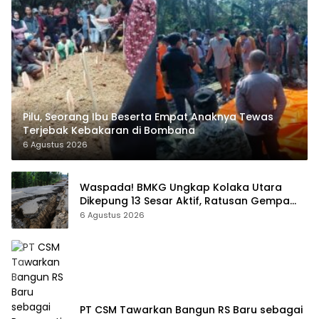
Pilu, Seorang Ibu Beserta Empat Anaknya Tewas
Terjebak Kebakaran di Bombana
6 Agustus 2026
Waspada! BMKG Ungkap Kolaka Utara
Dikepung 13 Sesar Aktif, Ratusan Gempa
Sudah Terekam
6 Agustus 2026
PT CSM Tawarkan Bangun RS Baru sebagai