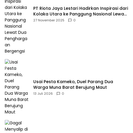
PT Riota Jaya Lestari Hadirkan Inspirasi dari
Kolaka Utara ke Panggung Nasional Lewat
Dua Penghargaan Bergengsi
27 November 2025
0
Usai Pesta Kameko, Duel Parang Dua
Warga Muna Barat Berujung Maut
13 Juli 2026
0