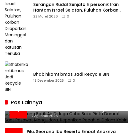
Serangan Rudal Senjata hipersonik Iran
Hantam Israel Selatan, Puluhan Korban
Dilaporkan Meninggal dan Ratusan Terluka
22 Maret 2026
0
Bhabinkamtibmas Jadi Recycle BIN
19 Desember 2025
0
Pos Lainnya
Penumpang Batik Air Diduga Coba Buka
1
Pintu Darurat Saat Pesawat Mengudara,
Kepanikan Pecah di Dalam Kabin
7 Agustus 2026
Pilu, Seorang Ibu Beserta Empat Anaknya