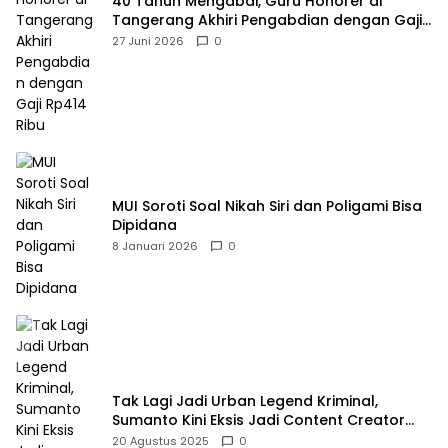
40 Tahun Mengabdi, Guru Honorer di
Tangerang Akhiri Pengabdian dengan Gaji
Rp414 Ribu
27 Juni 2026
0
MUI Soroti Soal Nikah Siri dan Poligami Bisa
Dipidana
8 Januari 2026
0
Tak Lagi Jadi Urban Legend Kriminal,
Sumanto Kini Eksis Jadi Content Creator
Mukbang
20 Agustus 2025
0