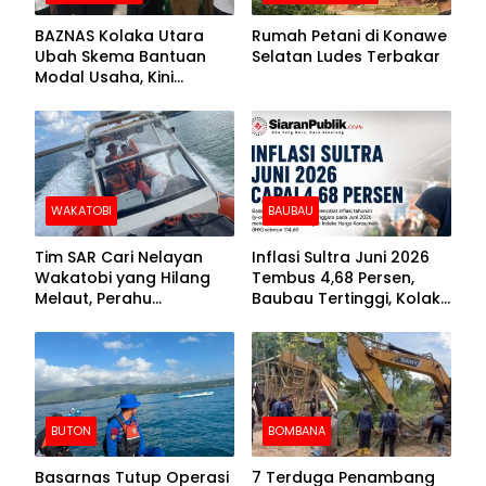
BAZNAS Kolaka Utara
Rumah Petani di Konawe
Ubah Skema Bantuan
Selatan Ludes Terbakar
Modal Usaha, Kini
Disalurkan dalam Bentuk
Barang Senilai Rp419,5
Juta
WAKATOBI
BAUBAU
Tim SAR Cari Nelayan
Inflasi Sultra Juni 2026
Wakatobi yang Hilang
Tembus 4,68 Persen,
Melaut, Perahu
Baubau Tertinggi, Kolaka
Ditemukan Mengapung
Posisi Kedua
Kemasukan Air
BUTON
BOMBANA
Basarnas Tutup Operasi
7 Terduga Penambang