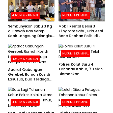
HUKUM & KRIMINAL
HUKUM & KRIMINAL
Sembunyikan Sabu 3 Kg
Mobil Rental Berisi 3
di Bawah Ban Serep,
Kilogram Sabu, Pria Asal
Sopir Langsung Diangkut
Bone Ditahan Polisi di
Polisi
Kolaka
HUKUM & KRIMINAL
HUKUM & KRIMINAL
Polres Kolut Buru 4
Tahanan Kabur, 7 Telah
Aparat Gabungan
Diamankan
Gerebek Rumah Kos di
Lasusua, Dua Terduga
Pengedar Diamankan
HUKUM & KRIMINAL
HUKUM & KRIMINAL
Satu Lagi Tahanan Kabur
Lelah Diburu Petugas,