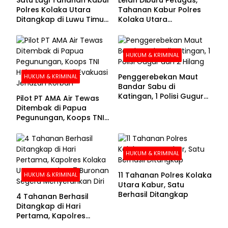
Polres Kolaka Utara
Tahanan Kabur Polres
Ditangkap di Luwu Timur,
Kolaka Utara
Lima Masih Buron
Menyerahkan Diri
HUKUM & KRIMINAL
Penggerebekan Maut
HUKUM & KRIMINAL
Bandar Sabu di
Katingan, 1 Polisi Gugur
Pilot PT AMA Air Tewas
dan 2 Hilang
Ditembak di Papua
Pegunungan, Koops TNI
Habema Berhasil
Evakuasi Jenazah
Korban
HUKUM & KRIMINAL
11 Tahanan Polres Kolaka
HUKUM & KRIMINAL
Utara Kabur, Satu
Berhasil Ditangkap
4 Tahanan Berhasil
Ditangkap di Hari
Pertama, Kapolres
Kolaka Utara Sarankan 7