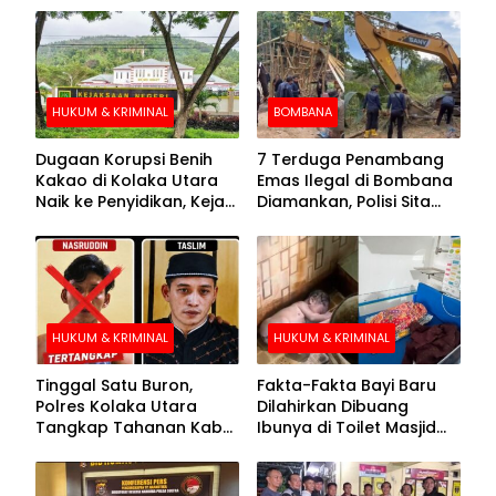
HUKUM & KRIMINAL
BOMBANA
Dugaan Korupsi Benih
7 Terduga Penambang
Kakao di Kolaka Utara
Emas Ilegal di Bombana
Naik ke Penyidikan, Kejari
Diamankan, Polisi Sita
Periksa Sejumlah Pihak
Mesin Dompeng hingga
Crusher
HUKUM & KRIMINAL
HUKUM & KRIMINAL
Tinggal Satu Buron,
Fakta-Fakta Bayi Baru
Polres Kolaka Utara
Dilahirkan Dibuang
Tangkap Tahanan Kabur
Ibunya di Toilet Masjid
ke-10 di Hari ke-21
Kolaka Utara
Pengejaran