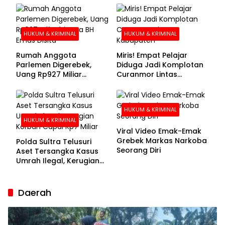
Buronan Segera
Menyerahkan Diri
HUKUM & KRIMINAL
HUKUM & KRIMINAL
Rumah Anggota
Miris! Empat Pelajar
Parlemen Digerebek,
Diduga Jadi Komplotan
Uang Rp927 Miliar
Curanmor Lintas
hingga BH Emas Disita
Kabupaten
HUKUM & KRIMINAL
HUKUM & KRIMINAL
Viral Video Emak-Emak
Grebek Markas Narkoba
Polda Sultra Telusuri
Seorang Diri
Aset Tersangka Kasus
Umrah Ilegal, Kerugian
Korban Capai Rp7 Miliar
Daerah