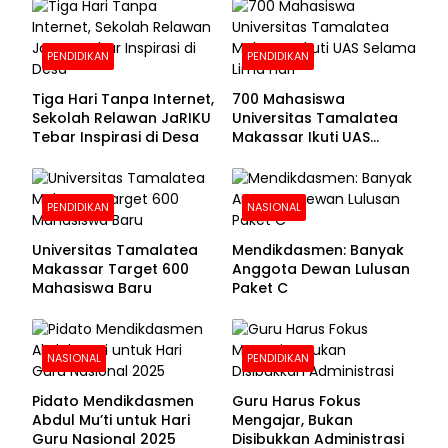
Pendaftaran Segera
Dibuka
PENDIDIKAN
PENDIDIKAN
Tiga Hari Tanpa Internet,
700 Mahasiswa
Sekolah Relawan JaRIKU
Universitas Tamalatea
Tebar Inspirasi di Desa
Makassar Ikuti UAS
Selama Lima Hari
PENDIDIKAN
NASIONAL
Universitas Tamalatea
Mendikdasmen: Banyak
Makassar Target 600
Anggota Dewan Lulusan
Mahasiswa Baru
Paket C
NASIONAL
PENDIDIKAN
Pidato Mendikdasmen
Guru Harus Fokus
Abdul Mu’ti untuk Hari
Mengajar, Bukan
Guru Nasional 2025
Disibukkan Administrasi