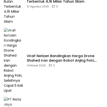
Terbentuk 4,16 Miliar Tahun Silam
21 Agustus 2025
0
Viral! Netizen Bandingkan Harga Drone
Shahed Iran dengan Robot Anjing Polri,
Selisihnya Capai 5 Kali Lipat
14 Maret 2026
0