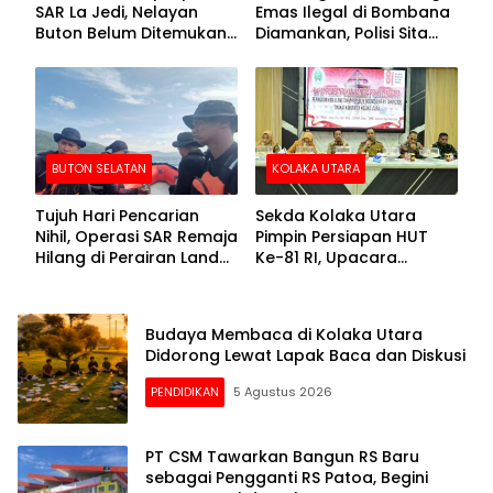
SAR La Jedi, Nelayan
Emas Ilegal di Bombana
Buton Belum Ditemukan
Diamankan, Polisi Sita
Setelah Sepekan Dicari
Mesin Dompeng hingga
Crusher
BUTON SELATAN
KOLAKA UTARA
Tujuh Hari Pencarian
Sekda Kolaka Utara
Nihil, Operasi SAR Remaja
Pimpin Persiapan HUT
Hilang di Perairan Lande
Ke-81 RI, Upacara
Buton Selatan Dihentikan
Dipusatkan di Lasusua
Budaya Membaca di Kolaka Utara
Didorong Lewat Lapak Baca dan Diskusi
PENDIDIKAN
5 Agustus 2026
PT CSM Tawarkan Bangun RS Baru
sebagai Pengganti RS Patoa, Begini