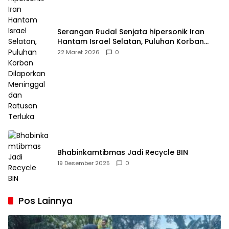
Serangan Rudal Senjata hipersonik Iran
Hantam Israel Selatan, Puluhan Korban
Dilaporkan Meninggal dan Ratusan Terluka
22 Maret 2026
0
Bhabinkamtibmas Jadi Recycle BIN
19 Desember 2025
0
Pos Lainnya