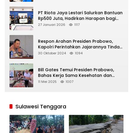
PT Riota Jaya Lestari Salurkan Bantuan
Rp500 Juta, Hadirkan Harapan bagi
Korban Bencana di Sumatera
27 Januari 2026
1117
Respon Arahan Presiden Prabowo,
Kapolri Perintahkan Jajarannya Tindak
Tegas Pelaku Judi Online
30 Oktober 2024
1094
Bill Gates Temui Presiden Prabowo,
Bahas Kerja Sama Kesehatan dan
Program Makan Bergizi Gratis
11 Mei 2025
1007
Sulawesi Tenggara