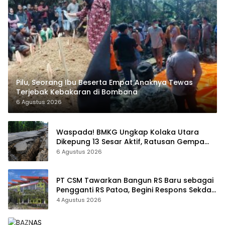
Pilu, Seorang Ibu Beserta Empat Anaknya Tewas
Terjebak Kebakaran di Bombana
6 Agustus 2026
Waspada! BMKG Ungkap Kolaka Utara
Dikepung 13 Sesar Aktif, Ratusan Gempa
Sudah Terekam
6 Agustus 2026
PT CSM Tawarkan Bangun RS Baru sebagai
Pengganti RS Patoa, Begini Respons Sekda
Kolut
4 Agustus 2026