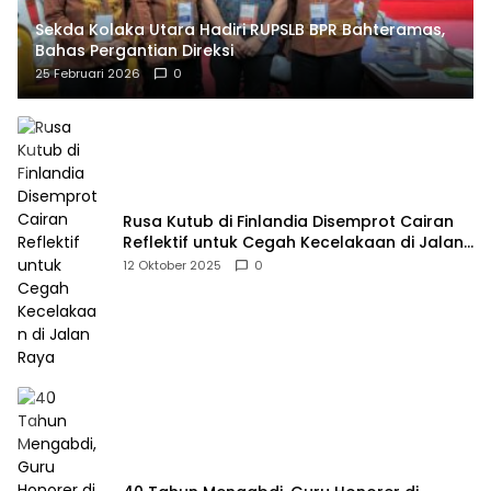
Sekda Kolaka Utara Hadiri RUPSLB BPR Bahteramas,
Bahas Pergantian Direksi
25 Februari 2026
0
Rusa Kutub di Finlandia Disemprot Cairan
Reflektif untuk Cegah Kecelakaan di Jalan
Raya
12 Oktober 2025
0