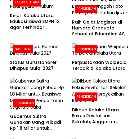
KOLAKA UTARA
PENDIDIKAN
Kejari Kolaka Utara
Edukasi Siswa SMPN 12
Raih Gelar Magister di
agar Terhindar
Harvard Graduate
Pelanggaran Hukum
School of Education AS,
Anies Baswedan Unggah
Foto Putrinya Perlihatkan
NASIONAL
PENDIDIKAN
Ijazah
Status Guru Honorer
Perpustakaan Woipedia
Dihapus Mulai 2027
Terbaik di Kolaka Utara
PENDIDIKAN
PENDIDIKAN
Dikbud Kolaka Utara
Fokus Revitalisasi
Gubernur Sultra
Sekolah, Anggaran
Gunakan Uang Pribadi
Diproyeksikan Rp30
Rp 1,8 Miliar untuk
Miliar
Beasiswa Mahasiswa,