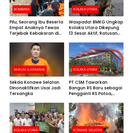
BOMBANA
KOLAKA UTARA
Pilu, Seorang Ibu Beserta
Waspada! BMKG Ungkap
Empat Anaknya Tewas
Kolaka Utara Dikepung
Terjebak Kebakaran di
13 Sesar Aktif, Ratusan
Bombana
Gempa Sudah Terekam
HUKUM & KRIMINAL
KOLAKA UTARA
Sekda Konawe Selatan
PT CSM Tawarkan
Dinonaktifkan Usai Jadi
Bangun RS Baru sebagai
Tersangka
Pengganti RS Patoa,
Begini Respons Sekda
Kolut
KOLAKA UTARA
KONAWE SELATAN