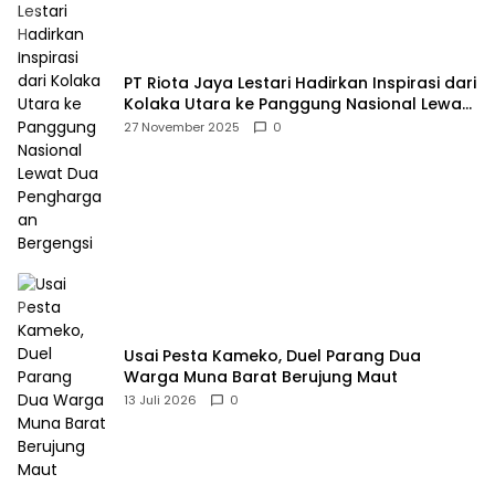
PT Riota Jaya Lestari Hadirkan Inspirasi dari
Kolaka Utara ke Panggung Nasional Lewat
Dua Penghargaan Bergengsi
27 November 2025
0
Usai Pesta Kameko, Duel Parang Dua
Warga Muna Barat Berujung Maut
13 Juli 2026
0