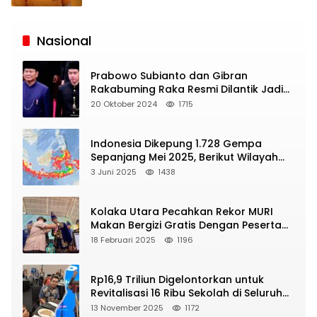
Siaran
Publik
Nasional
Prabowo Subianto dan Gibran
Rakabuming Raka Resmi Dilantik Jadi
Presiden dan Wapres RI
20 Oktober 2024
1715
Indonesia Dikepung 1.728 Gempa
Sepanjang Mei 2025, Berikut Wilayah
Yang Intens Diguncang!
3 Juni 2025
1438
Kolaka Utara Pecahkan Rekor MURI
Makan Bergizi Gratis Dengan Peserta
Terbanyak
18 Februari 2025
1196
Rp16,9 Triliun Digelontorkan untuk
Revitalisasi 16 Ribu Sekolah di Seluruh
Indonesia
13 November 2025
1172