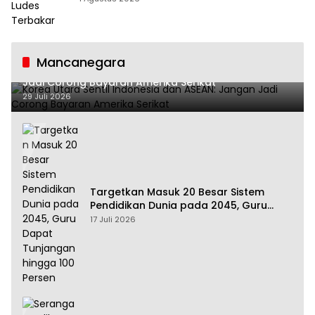
Mancanegara
Korea Utara Sentil Indonesia dan ASEAN: Jangan
Jadi Corong Bayaran Amerika Serikat
29 Juli 2026
Targetkan Masuk 20 Besar Sistem
Pendidikan Dunia pada 2045, Guru
Dapat Tunjangan hingga 100 Persen
17 Juli 2026