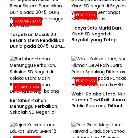
PENDIDIKAN
MANCANEGARA
Hanya Satu Murid Baru,
Kisah SD Negeri di
Targetkan Masuk 20
Boyolali yang Tetap
Besar Sistem Pendidikan
Semangat Membuka
Dunia pada 2045, Guru
Kelas
Dapat Tunjangan hingga
100 Persen
PENDIDIKAN
KOLAKA UTARA
Wakili Kolaka Utara, Nur
Hikmah Dewi Raih Juara I
Bertahun-tahun
Public Speaking Ditlantas
Menunggu Perbaikan,
Polda Sultra pada
Sekolah SD Negeri di
Puncak Hari
Kolaka Utara Masih
Bhayangkara ke-80
Beralas Tanah dan
Dinding Bolong-bolong