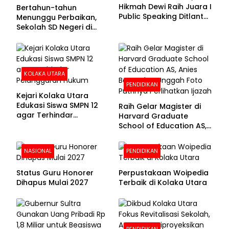
Hikmah Dewi Raih Juara I
Bertahun-tahun
Public Speaking Ditlantas
Menunggu Perbaikan,
Polda Sultra pada
Sekolah SD Negeri di
Puncak Hari
Kolaka Utara Masih
Bhayangkara ke-80
Beralas Tanah dan
Dinding Bolong-bolong
KOLAKA UTARA
PENDIDIKAN
Kejari Kolaka Utara
Edukasi Siswa SMPN 12
Raih Gelar Magister di
agar Terhindar
Harvard Graduate
Pelanggaran Hukum
School of Education AS,
Anies Baswedan Unggah
Foto Putrinya Perlihatkan
NASIONAL
PENDIDIKAN
Ijazah
Status Guru Honorer
Perpustakaan Woipedia
Dihapus Mulai 2027
Terbaik di Kolaka Utara
PENDIDIKAN