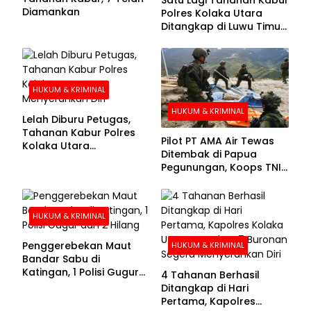
Diamankan
Polres Kolaka Utara
Ditangkap di Luwu Timur,
Lima Masih Buron
HUKUM & KRIMINAL
HUKUM & KRIMINAL
Lelah Diburu Petugas,
Tahanan Kabur Polres
Pilot PT AMA Air Tewas
Kolaka Utara
Ditembak di Papua
Menyerahkan Diri
Pegunungan, Koops TNI
Habema Berhasil
Evakuasi Jenazah
Korban
HUKUM & KRIMINAL
Penggerebekan Maut
HUKUM & KRIMINAL
Bandar Sabu di
Katingan, 1 Polisi Gugur
4 Tahanan Berhasil
dan 2 Hilang
Ditangkap di Hari
Pertama, Kapolres