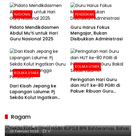
NASIONAL
PENDIDIKAN
Pidato Mendikdasmen
Guru Harus Fokus
Abdul Mu’ti untuk Hari
Mengajar, Bukan
Guru Nasional 2025
Disibukkan Administrasi
KOLAKA UTARA
KOLAKA UTARA
Peringatan Hari Guru
dan HUT ke-80 PGRI di
Dari Kisah Jepang ke
Pakue: Ribuan Guru
Lapangan Lalume: Pj
Bakal Sesaki Lalume!
Sekda Kolut Ingatkan
Guru sebagai
Penyangga Peradaban
Ragam
Sekda Kolaka Utara Hadiri RUPSLB BPR Bahteramas,
Bahas Pergantian Direksi
25 Februari 2026
0