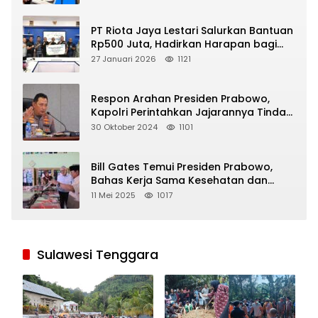
PT Riota Jaya Lestari Salurkan Bantuan
Rp500 Juta, Hadirkan Harapan bagi
Korban Bencana di Sumatera
27 Januari 2026
1121
Respon Arahan Presiden Prabowo,
Kapolri Perintahkan Jajarannya Tindak
Tegas Pelaku Judi Online
30 Oktober 2024
1101
Bill Gates Temui Presiden Prabowo,
Bahas Kerja Sama Kesehatan dan
Program Makan Bergizi Gratis
11 Mei 2025
1017
Sulawesi Tenggara