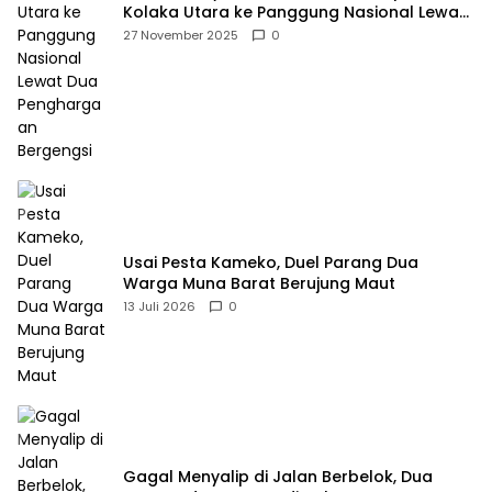
Kolaka Utara ke Panggung Nasional Lewat
Dua Penghargaan Bergengsi
27 November 2025
0
Usai Pesta Kameko, Duel Parang Dua
Warga Muna Barat Berujung Maut
13 Juli 2026
0
Gagal Menyalip di Jalan Berbelok, Dua