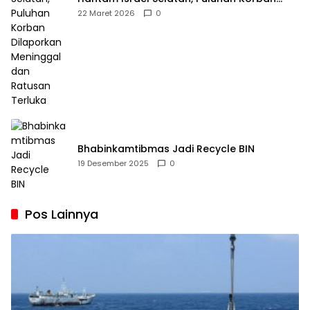
Dilaporkan Meninggal dan Ratusan Terluka
22 Maret 2026
0
Bhabinkamtibmas Jadi Recycle BIN
19 Desember 2025
0
Pos Lainnya