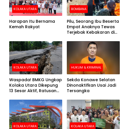
KOLAKA UTARA
BOMBANA
Harapan Itu Bernama
Pilu, Seorang Ibu Beserta
Kemah Rakyat
Empat Anaknya Tewas
Terjebak Kebakaran di
Bombana
KOLAKA UTARA
HUKUM & KRIMINAL
Waspada! BMKG Ungkap
Sekda Konawe Selatan
Kolaka Utara Dikepung
Dinonaktifkan Usai Jadi
13 Sesar Aktif, Ratusan
Tersangka
Gempa Sudah Terekam
KOLAKA UTARA
KOLAKA UTARA