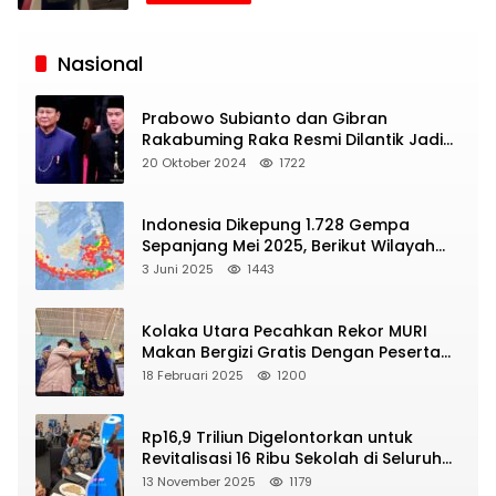
Siaran
Publik
Nasional
Prabowo Subianto dan Gibran
Rakabuming Raka Resmi Dilantik Jadi
Presiden dan Wapres RI
20 Oktober 2024
1722
Indonesia Dikepung 1.728 Gempa
Sepanjang Mei 2025, Berikut Wilayah
Yang Intens Diguncang!
3 Juni 2025
1443
Kolaka Utara Pecahkan Rekor MURI
Makan Bergizi Gratis Dengan Peserta
Terbanyak
18 Februari 2025
1200
Rp16,9 Triliun Digelontorkan untuk
Revitalisasi 16 Ribu Sekolah di Seluruh
Indonesia
13 November 2025
1179