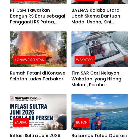
PT CSM Tawarkan
BAZNAS Kolaka Utara
Bangun RS Baru sebagai
Ubah Skema Bantuan
Pengganti RS Patoa,
Modal Usaha, Kini
Begini Respons Sekda
Disalurkan dalam Bentuk
Kolut
Barang Senilai Rp419,5
Juta
KONAWE SELATAN
WAKATOBI
Rumah Petani di Konawe
Tim SAR Cari Nelayan
Selatan Ludes Terbakar
Wakatobi yang Hilang
Melaut, Perahu
Ditemukan Mengapung
Kemasukan Air
BAUBAU
BUTON
Inflasi Sultra Juni 2026
Basarnas Tutup Operasi