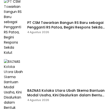
PT CSM Tawarkan Bangun RS Baru sebagai
Pengganti RS Patoa, Begini Respons Sekda
Kolut
4 Agustus 2026
BAZNAS Kolaka Utara Ubah Skema Bantuan
Modal Usaha, Kini Disalurkan dalam Bentuk
Barang Senilai Rp419,5 Juta
4 Agustus 2026