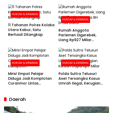
Kolaka Utara Sarankan 7
Buronan Segera
Menyerahkan Diri
HUKUM & KRIMINAL
HUKUM & KRIMINAL
11 Tahanan Polres Kolaka
Utara Kabur, Satu
Rumah Anggota
Berhasil Ditangkap
Parlemen Digerebek,
Uang Rp927 Miliar
hingga BH Emas Disita
HUKUM & KRIMINAL
HUKUM & KRIMINAL
Miris! Empat Pelajar
Polda Sultra Telusuri
Diduga Jadi Komplotan
Aset Tersangka Kasus
Curanmor Lintas
Umrah Ilegal, Kerugian
Kabupaten
Korban Capai Rp7 Miliar
Daerah