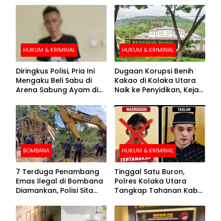
HUKUM & KRIMINAL
HUKUM & KRIMINAL
Diringkus Polisi, Pria Ini
Dugaan Korupsi Benih
Mengaku Beli Sabu di
Kakao di Kolaka Utara
Arena Sabung Ayam di
Naik ke Penyidikan, Kejari
Kolaka
Periksa Sejumlah Pihak
BOMBANA
HUKUM & KRIMINAL
7 Terduga Penambang
Tinggal Satu Buron,
Emas Ilegal di Bombana
Polres Kolaka Utara
Diamankan, Polisi Sita
Tangkap Tahanan Kabur
Mesin Dompeng hingga
ke-10 di Hari ke-21
Crusher
Pengejaran