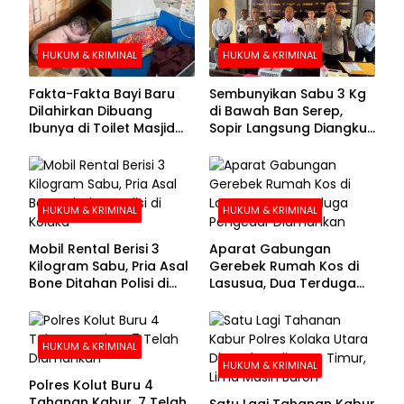
HUKUM & KRIMINAL
HUKUM & KRIMINAL
Fakta-Fakta Bayi Baru
Sembunyikan Sabu 3 Kg
Dilahirkan Dibuang
di Bawah Ban Serep,
Ibunya di Toilet Masjid
Sopir Langsung Diangkut
Kolaka Utara
Polisi
HUKUM & KRIMINAL
HUKUM & KRIMINAL
Mobil Rental Berisi 3
Aparat Gabungan
Kilogram Sabu, Pria Asal
Gerebek Rumah Kos di
Bone Ditahan Polisi di
Lasusua, Dua Terduga
Kolaka
Pengedar Diamankan
HUKUM & KRIMINAL
HUKUM & KRIMINAL
Polres Kolut Buru 4
Tahanan Kabur, 7 Telah
Satu Lagi Tahanan Kabur