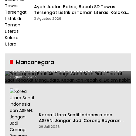
Ayah Jualan Bakso, Bocah SD Tewas
Tersengat Listrik di Taman Literasi Kolaka
Utara
3 Agustus 2026
Mancanegara
Penumpang Batik Air Diduga Coba Buka Pintu
Darurat Saat Pesawat Mengudara, Kepanikan Pecah
di Dalam Kabin
7 Agustus 2026
Korea Utara Sentil Indonesia dan
ASEAN: Jangan Jadi Corong Bayaran
Amerika Serikat
29 Juli 2026