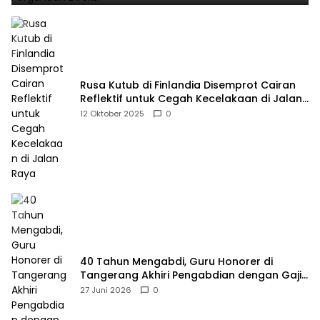
Rusa Kutub di Finlandia Disemprot Cairan
Reflektif untuk Cegah Kecelakaan di Jalan
Raya
12 Oktober 2025
0
40 Tahun Mengabdi, Guru Honorer di
Tangerang Akhiri Pengabdian dengan Gaji
Rp414 Ribu
27 Juni 2026
0