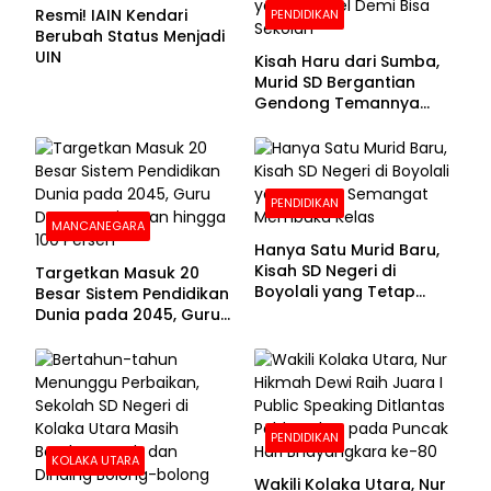
Resmi! IAIN Kendari
PENDIDIKAN
Berubah Status Menjadi
UIN
Kisah Haru dari Sumba,
Murid SD Bergantian
Gendong Temannya
yang Difabel Demi Bisa
Sekolah
PENDIDIKAN
MANCANEGARA
Hanya Satu Murid Baru,
Kisah SD Negeri di
Targetkan Masuk 20
Boyolali yang Tetap
Besar Sistem Pendidikan
Semangat Membuka
Dunia pada 2045, Guru
Kelas
Dapat Tunjangan hingga
100 Persen
PENDIDIKAN
KOLAKA UTARA
Wakili Kolaka Utara, Nur