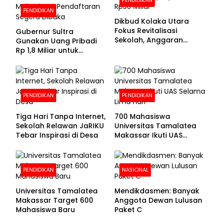
PENDIDIKAN
Dikbud Kolaka Utara
Fokus Revitalisasi
Gubernur Sultra
Sekolah, Anggaran
Gunakan Uang Pribadi
Diproyeksikan Rp30
Rp 1,8 Miliar untuk
Miliar
Beasiswa Mahasiswa,
Pendaftaran Segera
Dibuka
PENDIDIKAN
PENDIDIKAN
Tiga Hari Tanpa Internet,
700 Mahasiswa
Sekolah Relawan JaRIKU
Universitas Tamalatea
Tebar Inspirasi di Desa
Makassar Ikuti UAS
Selama Lima Hari
PENDIDIKAN
NASIONAL
Universitas Tamalatea
Mendikdasmen: Banyak
Makassar Target 600
Anggota Dewan Lulusan
Mahasiswa Baru
Paket C