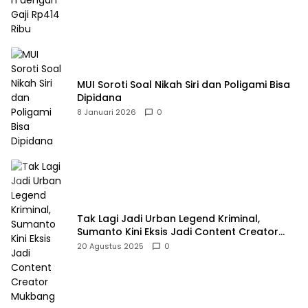
MUI Soroti Soal Nikah Siri dan Poligami Bisa
Dipidana
8 Januari 2026
0
Tak Lagi Jadi Urban Legend Kriminal,
Sumanto Kini Eksis Jadi Content Creator
Mukbang
20 Agustus 2025
0