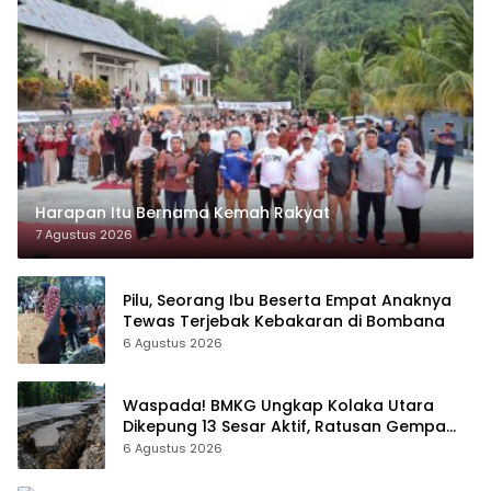
Harapan Itu Bernama Kemah Rakyat
7 Agustus 2026
Pilu, Seorang Ibu Beserta Empat Anaknya
Tewas Terjebak Kebakaran di Bombana
6 Agustus 2026
Waspada! BMKG Ungkap Kolaka Utara
Dikepung 13 Sesar Aktif, Ratusan Gempa
Sudah Terekam
6 Agustus 2026