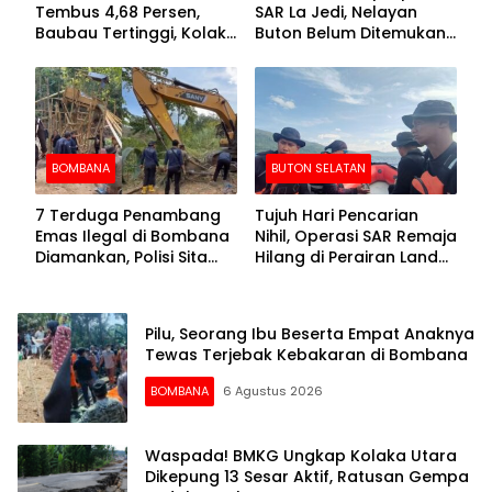
Tembus 4,68 Persen,
SAR La Jedi, Nelayan
Baubau Tertinggi, Kolaka
Buton Belum Ditemukan
Posisi Kedua
Setelah Sepekan Dicari
BOMBANA
BUTON SELATAN
7 Terduga Penambang
Tujuh Hari Pencarian
Emas Ilegal di Bombana
Nihil, Operasi SAR Remaja
Diamankan, Polisi Sita
Hilang di Perairan Lande
Mesin Dompeng hingga
Buton Selatan Dihentikan
Crusher
Pilu, Seorang Ibu Beserta Empat Anaknya
Tewas Terjebak Kebakaran di Bombana
BOMBANA
6 Agustus 2026
Waspada! BMKG Ungkap Kolaka Utara
Dikepung 13 Sesar Aktif, Ratusan Gempa