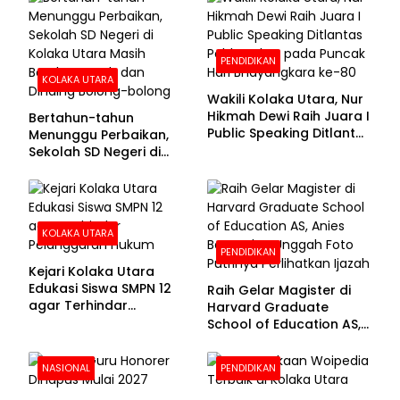
PENDIDIKAN
KOLAKA UTARA
Wakili Kolaka Utara, Nur
Hikmah Dewi Raih Juara I
Bertahun-tahun
Public Speaking Ditlantas
Menunggu Perbaikan,
Polda Sultra pada
Sekolah SD Negeri di
Puncak Hari
Kolaka Utara Masih
Bhayangkara ke-80
Beralas Tanah dan
Dinding Bolong-bolong
KOLAKA UTARA
PENDIDIKAN
Kejari Kolaka Utara
Edukasi Siswa SMPN 12
Raih Gelar Magister di
agar Terhindar
Harvard Graduate
Pelanggaran Hukum
School of Education AS,
Anies Baswedan Unggah
Foto Putrinya Perlihatkan
NASIONAL
PENDIDIKAN
Ijazah