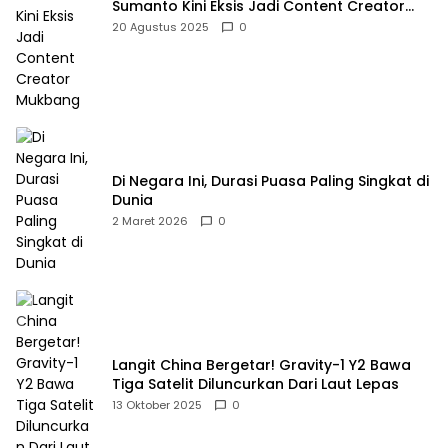
Sumanto Kini Eksis Jadi Content Creator
Mukbang
20 Agustus 2025
0
Di Negara Ini, Durasi Puasa Paling Singkat di
Dunia
2 Maret 2026
0
Langit China Bergetar! Gravity-1 Y2 Bawa
Tiga Satelit Diluncurkan Dari Laut Lepas
13 Oktober 2025
0