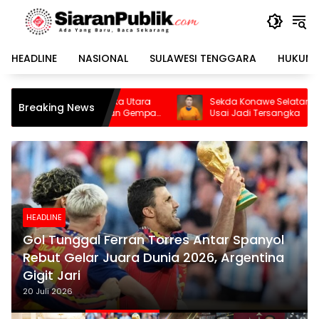
Langsung
ke
konten
HEADLINE
NASIONAL
SULAWESI TENGGARA
HUKUM 
a
Sekda Konawe Selatan Dinonaktifkan
Breaking News
pa
Usai Jadi Tersangka
HEADLINE
Gol Tunggal Ferran Torres Antar Spanyol
Rebut Gelar Juara Dunia 2026, Argentina
Gigit Jari
20 Juli 2026