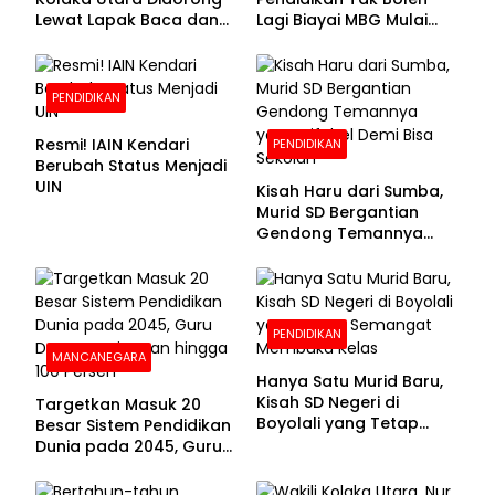
Lewat Lapak Baca dan
Lagi Biayai MBG Mulai
Diskusi
APBN 2028
PENDIDIKAN
Resmi! IAIN Kendari
PENDIDIKAN
Berubah Status Menjadi
UIN
Kisah Haru dari Sumba,
Murid SD Bergantian
Gendong Temannya
yang Difabel Demi Bisa
Sekolah
PENDIDIKAN
MANCANEGARA
Hanya Satu Murid Baru,
Kisah SD Negeri di
Targetkan Masuk 20
Boyolali yang Tetap
Besar Sistem Pendidikan
Semangat Membuka
Dunia pada 2045, Guru
Kelas
Dapat Tunjangan hingga
100 Persen