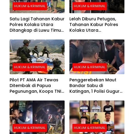
HUKUM & KRIMINAL
HUKUM & KRIMINAL
Satu Lagi Tahanan Kabur
Lelah Diburu Petugas,
Polres Kolaka Utara
Tahanan Kabur Polres
Ditangkap di Luwu Timur,
Kolaka Utara
Lima Masih Buron
Menyerahkan Diri
HUKUM & KRIMINAL
HUKUM & KRIMINAL
Pilot PT AMA Air Tewas
Penggerebekan Maut
Ditembak di Papua
Bandar Sabu di
Pegunungan, Koops TNI
Katingan, 1 Polisi Gugur
Habema Berhasil
dan 2 Hilang
Evakuasi Jenazah
Korban
HUKUM & KRIMINAL
HUKUM & KRIMINAL