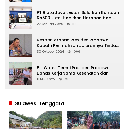
PT Riota Jaya Lestari Salurkan Bantuan
Rp500 Juta, Hadirkan Harapan bagi
Korban Bencana di Sumatera
27 Januari 2026
1118
Respon Arahan Presiden Prabowo,
Kapolri Perintahkan Jajarannya Tindak
Tegas Pelaku Judi Online
30 Oktober 2024
1096
Bill Gates Temui Presiden Prabowo,
Bahas Kerja Sama Kesehatan dan
Program Makan Bergizi Gratis
11 Mei 2025
1010
Sulawesi Tenggara