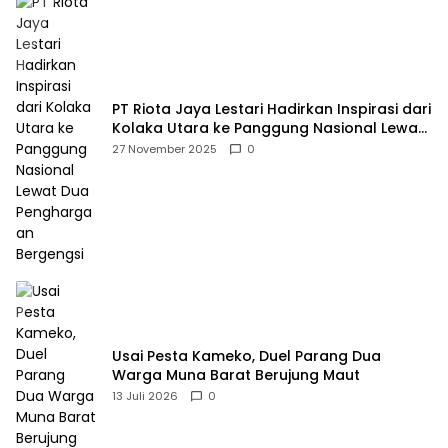
PT Riota Jaya Lestari Hadirkan Inspirasi dari
Kolaka Utara ke Panggung Nasional Lewat
Dua Penghargaan Bergengsi
27 November 2025
0
Usai Pesta Kameko, Duel Parang Dua
Warga Muna Barat Berujung Maut
13 Juli 2026
0