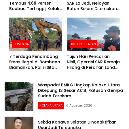
Tembus 4,68 Persen,
SAR La Jedi, Nelayan
Baubau Tertinggi, Kolaka
Buton Belum Ditemukan
Posisi Kedua
Setelah Sepekan Dicari
BOMBANA
BUTON SELATAN
7 Terduga Penambang
Tujuh Hari Pencarian
Emas Ilegal di Bombana
Nihil, Operasi SAR Remaja
Diamankan, Polisi Sita
Hilang di Perairan Lande
Mesin Dompeng hingga
Buton Selatan Dihentikan
Crusher
Waspada! BMKG Ungkap Kolaka Utara
Dikepung 13 Sesar Aktif, Ratusan Gempa
Sudah Terekam
KOLAKA UTARA
6 Agustus 2026
Sekda Konawe Selatan Dinonaktifkan
Usai Jadi Tersangka