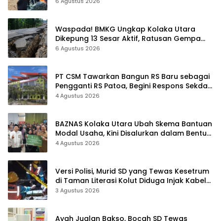
6 Agustus 2026
Waspada! BMKG Ungkap Kolaka Utara
Dikepung 13 Sesar Aktif, Ratusan Gempa
Sudah Terekam
6 Agustus 2026
PT CSM Tawarkan Bangun RS Baru sebagai
Pengganti RS Patoa, Begini Respons Sekda
Kolut
4 Agustus 2026
BAZNAS Kolaka Utara Ubah Skema Bantuan
Modal Usaha, Kini Disalurkan dalam Bentuk
Barang Senilai Rp419,5 Juta
4 Agustus 2026
Versi Polisi, Murid SD yang Tewas Kesetrum
di Taman Literasi Kolut Diduga Injak Kabel
Beraliran Listrik
3 Agustus 2026
Ayah Jualan Bakso, Bocah SD Tewas