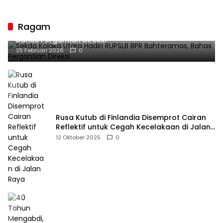
Guru sebagai
Penyangga Peradaban
Ragam
Sekda Kolaka Utara Hadiri RUPSLB BPR Bahteramas,
Bahas Pergantian Direksi
25 Februari 2026
0
Rusa Kutub di Finlandia Disemprot Cairan
Reflektif untuk Cegah Kecelakaan di Jalan
Raya
12 Oktober 2025
0