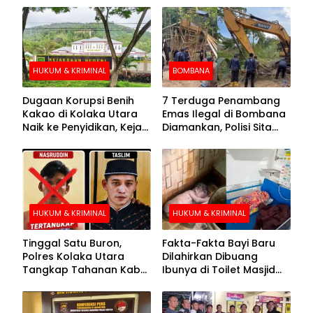
HUKUM & KRIMINAL
BOMBANA
Dugaan Korupsi Benih
7 Terduga Penambang
Kakao di Kolaka Utara
Emas Ilegal di Bombana
Naik ke Penyidikan, Kejari
Diamankan, Polisi Sita
Periksa Sejumlah Pihak
Mesin Dompeng hingga
Crusher
HUKUM & KRIMINAL
HUKUM & KRIMINAL
Tinggal Satu Buron,
Fakta-Fakta Bayi Baru
Polres Kolaka Utara
Dilahirkan Dibuang
Tangkap Tahanan Kabur
Ibunya di Toilet Masjid
ke-10 di Hari ke-21
Kolaka Utara
Pengejaran