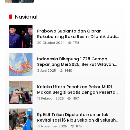
Siaran
Publik
Nasional
Prabowo Subianto dan Gibran
Rakabuming Raka Resmi Dilantik Jadi
Presiden dan Wapres RI
20 Oktober 2024
1718
Indonesia Dikepung 1.728 Gempa
Sepanjang Mei 2025, Berikut Wilayah
Yang Intens Diguncang!
3 Juni 2025
1440
Kolaka Utara Pecahkan Rekor MURI
Makan Bergizi Gratis Dengan Peserta
Terbanyak
18 Februari 2025
1197
Rp16,9 Triliun Digelontorkan untuk
Revitalisasi 16 Ribu Sekolah di Seluruh
Indonesia
13 November 2025
1175