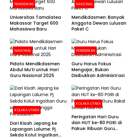
PENDIDIKAN
NASIONAL
Universitas Tamalatea
Mendikdasmen: Banyak
Makassar Target 600
Anggota Dewan Lulusan
Mahasiswa Baru
Paket C
NASIONAL
PENDIDIKAN
Pidato Mendikdasmen
Guru Harus Fokus
Abdul Mu’ti untuk Hari
Mengajar, Bukan
Guru Nasional 2025
Disibukkan Administrasi
KOLAKA UTARA
KOLAKA UTARA
Peringatan Hari Guru
dan HUT ke-80 PGRI di
Dari Kisah Jepang ke
Pakue: Ribuan Guru
Lapangan Lalume: Pj
Bakal Sesaki Lalume!
Sekda Kolut Ingatkan