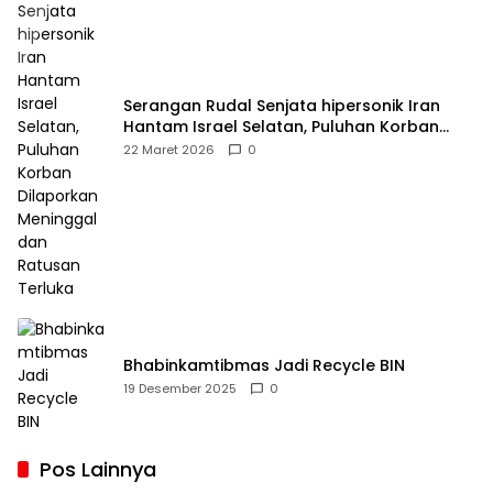
Serangan Rudal Senjata hipersonik Iran
Hantam Israel Selatan, Puluhan Korban
Dilaporkan Meninggal dan Ratusan Terluka
22 Maret 2026
0
Bhabinkamtibmas Jadi Recycle BIN
19 Desember 2025
0
Pos Lainnya