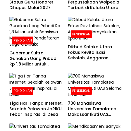
Status Guru Honorer
Perpustakaan Woipedia
Dihapus Mulai 2027
Terbaik di Kolaka Utara
PENDIDIKAN
PENDIDIKAN
Dikbud Kolaka Utara
Fokus Revitalisasi
Gubernur Sultra
Sekolah, Anggaran
Gunakan Uang Pribadi
Diproyeksikan Rp30
Rp 1,8 Miliar untuk
Miliar
Beasiswa Mahasiswa,
Pendaftaran Segera
Dibuka
PENDIDIKAN
PENDIDIKAN
Tiga Hari Tanpa Internet,
700 Mahasiswa
Sekolah Relawan JaRIKU
Universitas Tamalatea
Tebar Inspirasi di Desa
Makassar Ikuti UAS
Selama Lima Hari