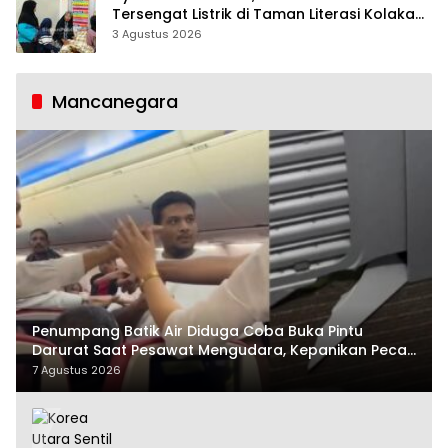
Tersengat Listrik di Taman Literasi Kolaka
Utara
3 Agustus 2026
Mancanegara
Penumpang Batik Air Diduga Coba Buka Pintu
Darurat Saat Pesawat Mengudara, Kepanikan Pecah
di Dalam Kabin
7 Agustus 2026