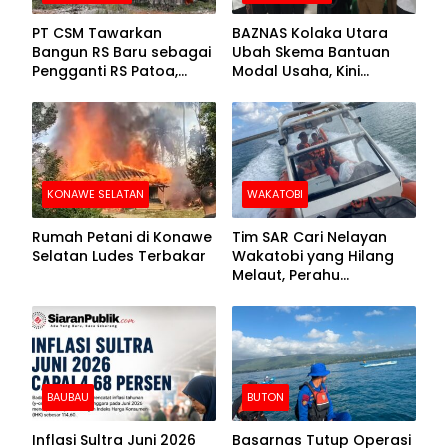
PT CSM Tawarkan
BAZNAS Kolaka Utara
Bangun RS Baru sebagai
Ubah Skema Bantuan
Pengganti RS Patoa,
Modal Usaha, Kini
Begini Respons Sekda
Disalurkan dalam Bentuk
Kolut
Barang Senilai Rp419,5
Juta
KONAWE SELATAN
WAKATOBI
Rumah Petani di Konawe
Tim SAR Cari Nelayan
Selatan Ludes Terbakar
Wakatobi yang Hilang
Melaut, Perahu
Ditemukan Mengapung
Kemasukan Air
BAUBAU
BUTON
Inflasi Sultra Juni 2026
Basarnas Tutup Operasi