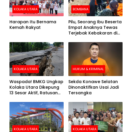
KOLAKA UTARA
BOMBANA
Harapan Itu Bernama
Pilu, Seorang Ibu Beserta
Kemah Rakyat
Empat Anaknya Tewas
Terjebak Kebakaran di
Bombana
KOLAKA UTARA
HUKUM & KRIMINAL
Waspada! BMKG Ungkap
Sekda Konawe Selatan
Kolaka Utara Dikepung
Dinonaktifkan Usai Jadi
13 Sesar Aktif, Ratusan
Tersangka
Gempa Sudah Terekam
KOLAKA UTARA
KOLAKA UTARA