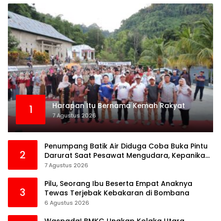
Harapan Itu Bernama Kemah Rakyat
1
7 Agustus 2026
Penumpang Batik Air Diduga Coba Buka Pintu
2
Darurat Saat Pesawat Mengudara, Kepanikan
Pecah di Dalam Kabin
7 Agustus 2026
Pilu, Seorang Ibu Beserta Empat Anaknya
3
Tewas Terjebak Kebakaran di Bombana
6 Agustus 2026