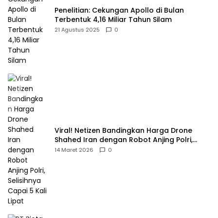
Penelitian: Cekungan Apollo di Bulan
Terbentuk 4,16 Miliar Tahun Silam
21 Agustus 2025
0
Viral! Netizen Bandingkan Harga Drone
Shahed Iran dengan Robot Anjing Polri,
Selisihnya Capai 5 Kali Lipat
14 Maret 2026
0