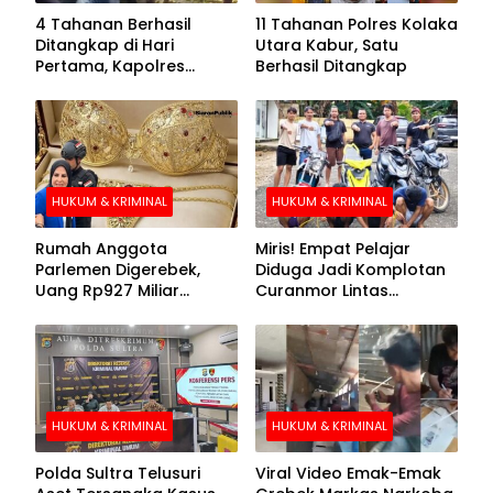
4 Tahanan Berhasil
11 Tahanan Polres Kolaka
Ditangkap di Hari
Utara Kabur, Satu
Pertama, Kapolres
Berhasil Ditangkap
Kolaka Utara Sarankan 7
Buronan Segera
Menyerahkan Diri
HUKUM & KRIMINAL
HUKUM & KRIMINAL
Rumah Anggota
Miris! Empat Pelajar
Parlemen Digerebek,
Diduga Jadi Komplotan
Uang Rp927 Miliar
Curanmor Lintas
hingga BH Emas Disita
Kabupaten
HUKUM & KRIMINAL
HUKUM & KRIMINAL
Polda Sultra Telusuri
Viral Video Emak-Emak