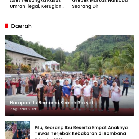
Aset Tersangka Kasus
Grebek Markas Narkoba
Umrah Ilegal, Kerugian
Seorang Diri
Korban Capai Rp7 Miliar
Daerah
Harapan Itu Bernama Kemah Rakyat
7 Agustus 2026
Pilu, Seorang Ibu Beserta Empat Anaknya
Tewas Terjebak Kebakaran di Bombana