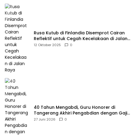
Rusa Kutub di Finlandia Disemprot Cairan
Reflektif untuk Cegah Kecelakaan di Jalan
Raya
12 Oktober 2025
0
40 Tahun Mengabdi, Guru Honorer di
Tangerang Akhiri Pengabdian dengan Gaji
Rp414 Ribu
27 Juni 2026
0