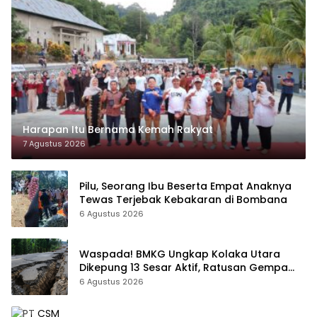
Harapan Itu Bernama Kemah Rakyat
7 Agustus 2026
Pilu, Seorang Ibu Beserta Empat Anaknya
Tewas Terjebak Kebakaran di Bombana
6 Agustus 2026
Waspada! BMKG Ungkap Kolaka Utara
Dikepung 13 Sesar Aktif, Ratusan Gempa
Sudah Terekam
6 Agustus 2026