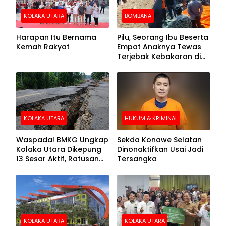
KOLAKA UTARA
BOMBANA
Harapan Itu Bernama
Pilu, Seorang Ibu Beserta
Kemah Rakyat
Empat Anaknya Tewas
Terjebak Kebakaran di
Bombana
KOLAKA UTARA
HUKUM & KRIMINAL
Waspada! BMKG Ungkap
Sekda Konawe Selatan
Kolaka Utara Dikepung
Dinonaktifkan Usai Jadi
13 Sesar Aktif, Ratusan
Tersangka
Gempa Sudah Terekam
KOLAKA UTARA
KOLAKA UTARA