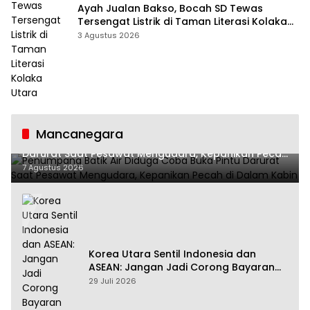
Ayah Jualan Bakso, Bocah SD Tewas
Tersengat Listrik di Taman Literasi Kolaka
Utara
3 Agustus 2026
Mancanegara
Penumpang Batik Air Diduga Coba Buka Pintu
Darurat Saat Pesawat Mengudara, Kepanikan Pecah
di Dalam Kabin
7 Agustus 2026
Korea Utara Sentil Indonesia dan
ASEAN: Jangan Jadi Corong Bayaran
Amerika Serikat
29 Juli 2026