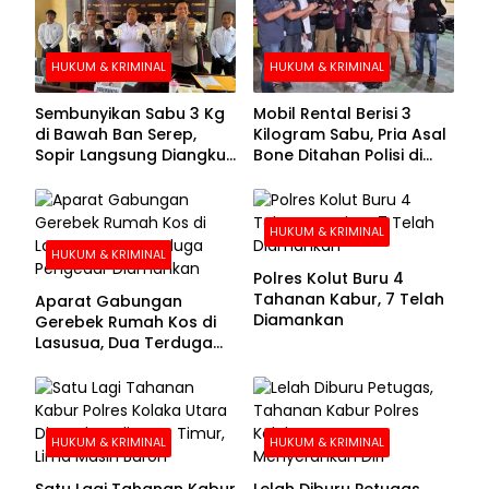
HUKUM & KRIMINAL
HUKUM & KRIMINAL
Sembunyikan Sabu 3 Kg
Mobil Rental Berisi 3
di Bawah Ban Serep,
Kilogram Sabu, Pria Asal
Sopir Langsung Diangkut
Bone Ditahan Polisi di
Polisi
Kolaka
HUKUM & KRIMINAL
HUKUM & KRIMINAL
Polres Kolut Buru 4
Tahanan Kabur, 7 Telah
Aparat Gabungan
Diamankan
Gerebek Rumah Kos di
Lasusua, Dua Terduga
Pengedar Diamankan
HUKUM & KRIMINAL
HUKUM & KRIMINAL
Satu Lagi Tahanan Kabur
Lelah Diburu Petugas,