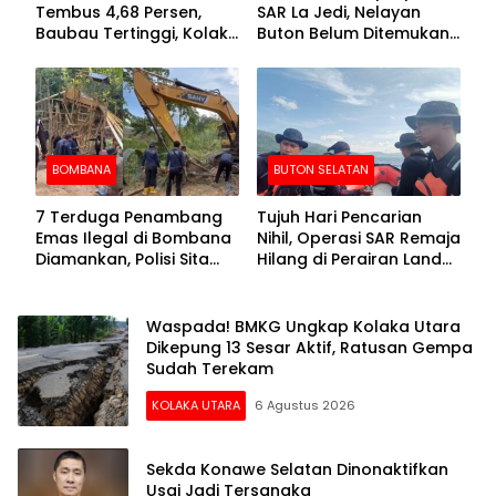
Tembus 4,68 Persen,
SAR La Jedi, Nelayan
Baubau Tertinggi, Kolaka
Buton Belum Ditemukan
Posisi Kedua
Setelah Sepekan Dicari
BOMBANA
BUTON SELATAN
7 Terduga Penambang
Tujuh Hari Pencarian
Emas Ilegal di Bombana
Nihil, Operasi SAR Remaja
Diamankan, Polisi Sita
Hilang di Perairan Lande
Mesin Dompeng hingga
Buton Selatan Dihentikan
Crusher
Waspada! BMKG Ungkap Kolaka Utara
Dikepung 13 Sesar Aktif, Ratusan Gempa
Sudah Terekam
KOLAKA UTARA
6 Agustus 2026
Sekda Konawe Selatan Dinonaktifkan
Usai Jadi Tersangka