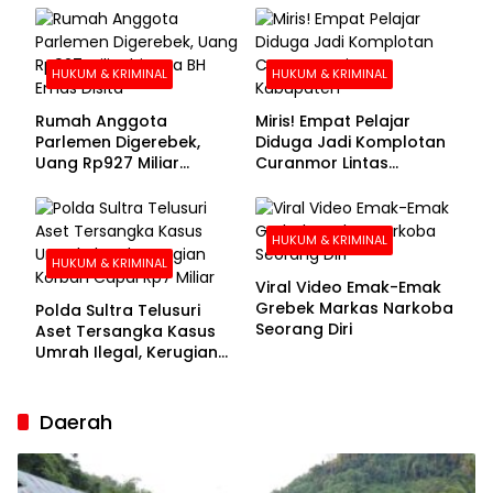
Buronan Segera
Menyerahkan Diri
HUKUM & KRIMINAL
HUKUM & KRIMINAL
Rumah Anggota
Miris! Empat Pelajar
Parlemen Digerebek,
Diduga Jadi Komplotan
Uang Rp927 Miliar
Curanmor Lintas
hingga BH Emas Disita
Kabupaten
HUKUM & KRIMINAL
HUKUM & KRIMINAL
Viral Video Emak-Emak
Grebek Markas Narkoba
Polda Sultra Telusuri
Seorang Diri
Aset Tersangka Kasus
Umrah Ilegal, Kerugian
Korban Capai Rp7 Miliar
Daerah