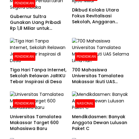
PENDIDIKAN
Dikbud Kolaka Utara
Fokus Revitalisasi
Gubernur Sultra
Sekolah, Anggaran
Gunakan Uang Pribadi
Diproyeksikan Rp30
Rp 1,8 Miliar untuk
Miliar
Beasiswa Mahasiswa,
Pendaftaran Segera
Dibuka
PENDIDIKAN
PENDIDIKAN
Tiga Hari Tanpa Internet,
700 Mahasiswa
Sekolah Relawan JaRIKU
Universitas Tamalatea
Tebar Inspirasi di Desa
Makassar Ikuti UAS
Selama Lima Hari
PENDIDIKAN
NASIONAL
Universitas Tamalatea
Mendikdasmen: Banyak
Makassar Target 600
Anggota Dewan Lulusan
Mahasiswa Baru
Paket C