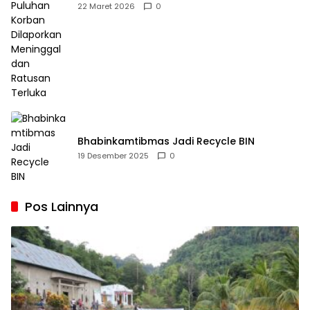
Dilaporkan Meninggal dan Ratusan Terluka
22 Maret 2026
0
Bhabinkamtibmas Jadi Recycle BIN
19 Desember 2025
0
Pos Lainnya