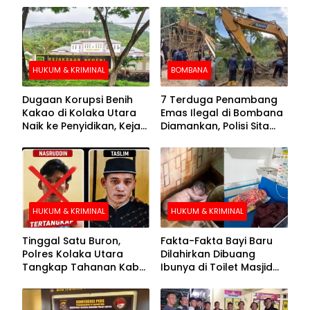
HUKUM & KRIMINAL
BOMBANA
Dugaan Korupsi Benih
7 Terduga Penambang
Kakao di Kolaka Utara
Emas Ilegal di Bombana
Naik ke Penyidikan, Kejari
Diamankan, Polisi Sita
Periksa Sejumlah Pihak
Mesin Dompeng hingga
Crusher
HUKUM & KRIMINAL
HUKUM & KRIMINAL
Tinggal Satu Buron,
Fakta-Fakta Bayi Baru
Polres Kolaka Utara
Dilahirkan Dibuang
Tangkap Tahanan Kabur
Ibunya di Toilet Masjid
ke-10 di Hari ke-21
Kolaka Utara
Pengejaran