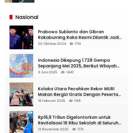
Siaran
Publik
Nasional
Prabowo Subianto dan Gibran
Rakabuming Raka Resmi Dilantik Jadi
Presiden dan Wapres RI
20 Oktober 2024
1719
Indonesia Dikepung 1.728 Gempa
Sepanjang Mei 2025, Berikut Wilayah
Yang Intens Diguncang!
3 Juni 2025
1440
Kolaka Utara Pecahkan Rekor MURI
Makan Bergizi Gratis Dengan Peserta
Terbanyak
18 Februari 2025
1198
Rp16,9 Triliun Digelontorkan untuk
Revitalisasi 16 Ribu Sekolah di Seluruh
Indonesia
13 November 2025
1175