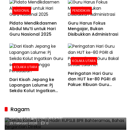
NASIONAL
PENDIDIKAN
Pidato Mendikdasmen
Guru Harus Fokus
Abdul Mu’ti untuk Hari
Mengajar, Bukan
Guru Nasional 2025
Disibukkan Administrasi
KOLAKA UTARA
KOLAKA UTARA
Peringatan Hari Guru
dan HUT ke-80 PGRI di
Dari Kisah Jepang ke
Pakue: Ribuan Guru
Lapangan Lalume: Pj
Bakal Sesaki Lalume!
Sekda Kolut Ingatkan
Guru sebagai
Penyangga Peradaban
Ragam
Sekda Kolaka Utara Hadiri RUPSLB BPR Bahteramas,
Bahas Pergantian Direksi
25 Februari 2026
0