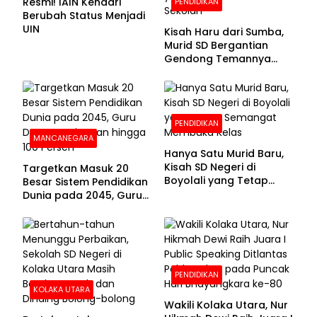
Resmi! IAIN Kendari
PENDIDIKAN
Berubah Status Menjadi
UIN
Kisah Haru dari Sumba,
Murid SD Bergantian
Gendong Temannya
yang Difabel Demi Bisa
Sekolah
PENDIDIKAN
MANCANEGARA
Hanya Satu Murid Baru,
Kisah SD Negeri di
Targetkan Masuk 20
Boyolali yang Tetap
Besar Sistem Pendidikan
Semangat Membuka
Dunia pada 2045, Guru
Kelas
Dapat Tunjangan hingga
100 Persen
PENDIDIKAN
KOLAKA UTARA
Wakili Kolaka Utara, Nur