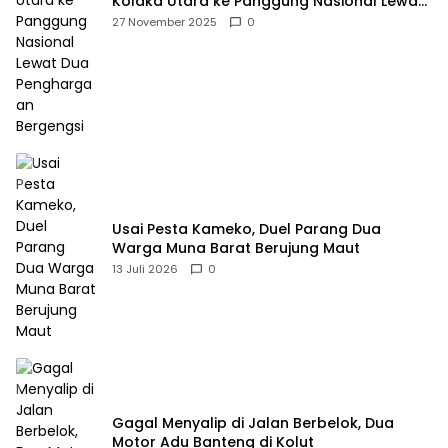
Kolaka Utara ke Panggung Nasional Lewat
Dua Penghargaan Bergengsi
27 November 2025
0
Usai Pesta Kameko, Duel Parang Dua
Warga Muna Barat Berujung Maut
13 Juli 2026
0
Gagal Menyalip di Jalan Berbelok, Dua
Motor Adu Banteng di Kolut