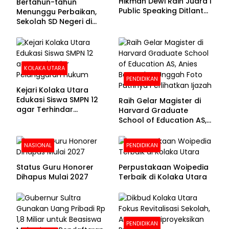
Hikmah Dewi Raih Juara I
Bertahun-tahun
Public Speaking Ditlantas
Menunggu Perbaikan,
Polda Sultra pada
Sekolah SD Negeri di
Puncak Hari
Kolaka Utara Masih
Bhayangkara ke-80
Beralas Tanah dan
Dinding Bolong-bolong
KOLAKA UTARA
PENDIDIKAN
Kejari Kolaka Utara
Edukasi Siswa SMPN 12
Raih Gelar Magister di
agar Terhindar
Harvard Graduate
Pelanggaran Hukum
School of Education AS,
Anies Baswedan Unggah
Foto Putrinya Perlihatkan
NASIONAL
PENDIDIKAN
Ijazah
Status Guru Honorer
Perpustakaan Woipedia
Dihapus Mulai 2027
Terbaik di Kolaka Utara
PENDIDIKAN