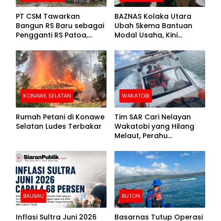
PT CSM Tawarkan
BAZNAS Kolaka Utara
Bangun RS Baru sebagai
Ubah Skema Bantuan
Pengganti RS Patoa,
Modal Usaha, Kini
Begini Respons Sekda
Disalurkan dalam Bentuk
Kolut
Barang Senilai Rp419,5
Juta
KONAWE SELATAN
WAKATOBI
Rumah Petani di Konawe
Tim SAR Cari Nelayan
Selatan Ludes Terbakar
Wakatobi yang Hilang
Melaut, Perahu
Ditemukan Mengapung
Kemasukan Air
BAUBAU
BUTON
Inflasi Sultra Juni 2026
Basarnas Tutup Operasi