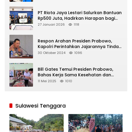
PT Riota Jaya Lestari Salurkan Bantuan
Rp500 Juta, Hadirkan Harapan bagi
Korban Bencana di Sumatera
27 Januari 2026
1118
Respon Arahan Presiden Prabowo,
Kapolri Perintahkan Jajarannya Tindak
Tegas Pelaku Judi Online
30 Oktober 2024
1096
Bill Gates Temui Presiden Prabowo,
Bahas Kerja Sama Kesehatan dan
Program Makan Bergizi Gratis
11 Mei 2025
1010
Sulawesi Tenggara