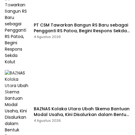
PT CSM Tawarkan Bangun RS Baru sebagai
Pengganti RS Patoa, Begini Respons Sekda
Kolut
4 Agustus 2026
BAZNAS Kolaka Utara Ubah Skema Bantuan
Modal Usaha, Kini Disalurkan dalam Bentuk
Barang Senilai Rp419,5 Juta
4 Agustus 2026