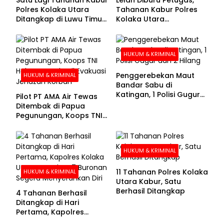
Polres Kolaka Utara
Tahanan Kabur Polres
Ditangkap di Luwu Timur,
Kolaka Utara
Lima Masih Buron
Menyerahkan Diri
HUKUM & KRIMINAL
Penggerebekan Maut
HUKUM & KRIMINAL
Bandar Sabu di
Katingan, 1 Polisi Gugur
Pilot PT AMA Air Tewas
dan 2 Hilang
Ditembak di Papua
Pegunungan, Koops TNI
Habema Berhasil
Evakuasi Jenazah
Korban
HUKUM & KRIMINAL
11 Tahanan Polres Kolaka
HUKUM & KRIMINAL
Utara Kabur, Satu
Berhasil Ditangkap
4 Tahanan Berhasil
Ditangkap di Hari
Pertama, Kapolres
Kolaka Utara Sarankan 7