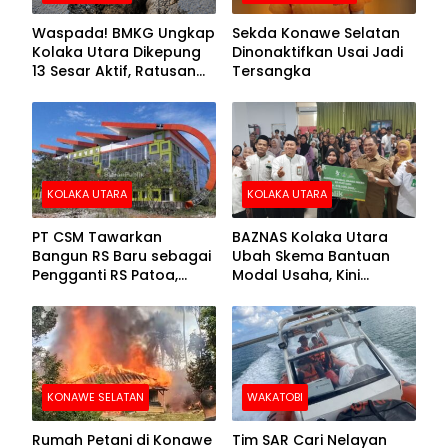
Waspada! BMKG Ungkap
Sekda Konawe Selatan
Kolaka Utara Dikepung
Dinonaktifkan Usai Jadi
13 Sesar Aktif, Ratusan
Tersangka
Gempa Sudah Terekam
KOLAKA UTARA
KOLAKA UTARA
PT CSM Tawarkan
BAZNAS Kolaka Utara
Bangun RS Baru sebagai
Ubah Skema Bantuan
Pengganti RS Patoa,
Modal Usaha, Kini
Begini Respons Sekda
Disalurkan dalam Bentuk
Kolut
Barang Senilai Rp419,5
Juta
KONAWE SELATAN
WAKATOBI
Rumah Petani di Konawe
Tim SAR Cari Nelayan