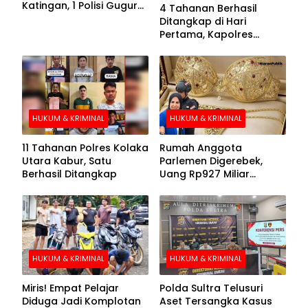
Katingan, 1 Polisi Gugur
4 Tahanan Berhasil
dan 2 Hilang
Ditangkap di Hari
Pertama, Kapolres
Kolaka Utara Sarankan 7
Buronan Segera
Menyerahkan Diri
HUKUM & KRIMINAL
HUKUM & KRIMINAL
11 Tahanan Polres Kolaka
Rumah Anggota
Utara Kabur, Satu
Parlemen Digerebek,
Berhasil Ditangkap
Uang Rp927 Miliar
hingga BH Emas Disita
HUKUM & KRIMINAL
HUKUM & KRIMINAL
Miris! Empat Pelajar
Polda Sultra Telusuri
Diduga Jadi Komplotan
Aset Tersangka Kasus