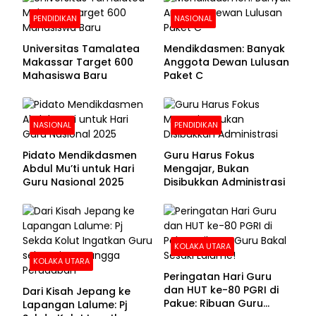
PENDIDIKAN
NASIONAL
Universitas Tamalatea
Mendikdasmen: Banyak
Makassar Target 600
Anggota Dewan Lulusan
Mahasiswa Baru
Paket C
NASIONAL
PENDIDIKAN
Pidato Mendikdasmen
Guru Harus Fokus
Abdul Mu’ti untuk Hari
Mengajar, Bukan
Guru Nasional 2025
Disibukkan Administrasi
KOLAKA UTARA
KOLAKA UTARA
Peringatan Hari Guru
dan HUT ke-80 PGRI di
Dari Kisah Jepang ke
Pakue: Ribuan Guru
Lapangan Lalume: Pj