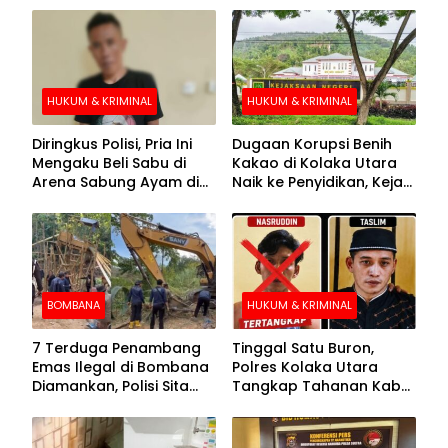
HUKUM & KRIMINAL
HUKUM & KRIMINAL
Diringkus Polisi, Pria Ini
Dugaan Korupsi Benih
Mengaku Beli Sabu di
Kakao di Kolaka Utara
Arena Sabung Ayam di
Naik ke Penyidikan, Kejari
Kolaka
Periksa Sejumlah Pihak
BOMBANA
HUKUM & KRIMINAL
7 Terduga Penambang
Tinggal Satu Buron,
Emas Ilegal di Bombana
Polres Kolaka Utara
Diamankan, Polisi Sita
Tangkap Tahanan Kabur
Mesin Dompeng hingga
ke-10 di Hari ke-21
Crusher
Pengejaran