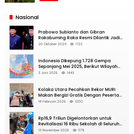
Siaran
Publik
Nasional
Prabowo Subianto dan Gibran
Rakabuming Raka Resmi Dilantik Jadi
Presiden dan Wapres RI
20 Oktober 2024
1722
Indonesia Dikepung 1.728 Gempa
Sepanjang Mei 2025, Berikut Wilayah
Yang Intens Diguncang!
3 Juni 2025
1443
Kolaka Utara Pecahkan Rekor MURI
Makan Bergizi Gratis Dengan Peserta
Terbanyak
18 Februari 2025
1200
Rp16,9 Triliun Digelontorkan untuk
Revitalisasi 16 Ribu Sekolah di Seluruh
Indonesia
13 November 2025
1179