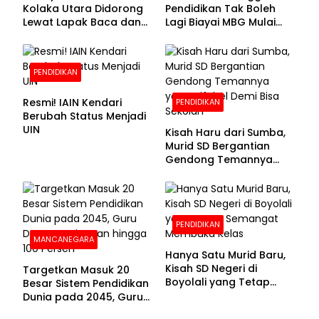
Kolaka Utara Didorong
Pendidikan Tak Boleh
Lewat Lapak Baca dan
Lagi Biayai MBG Mulai
Diskusi
APBN 2028
PENDIDIKAN
Resmi! IAIN Kendari
PENDIDIKAN
Berubah Status Menjadi
UIN
Kisah Haru dari Sumba,
Murid SD Bergantian
Gendong Temannya
yang Difabel Demi Bisa
Sekolah
PENDIDIKAN
MANCANEGARA
Hanya Satu Murid Baru,
Kisah SD Negeri di
Targetkan Masuk 20
Boyolali yang Tetap
Besar Sistem Pendidikan
Semangat Membuka
Dunia pada 2045, Guru
Kelas
Dapat Tunjangan hingga