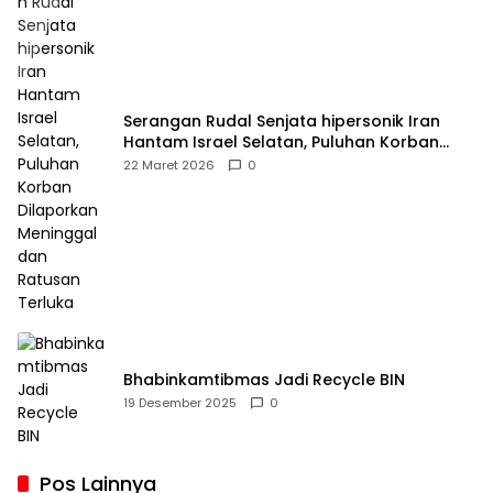
Serangan Rudal Senjata hipersonik Iran
Hantam Israel Selatan, Puluhan Korban
Dilaporkan Meninggal dan Ratusan Terluka
22 Maret 2026
0
Bhabinkamtibmas Jadi Recycle BIN
19 Desember 2025
0
Pos Lainnya
BMKG Warning! El Nino Makin Kuat,