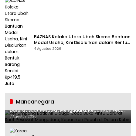
BAZNAS Kolaka Utara Ubah Skema Bantuan
Modal Usaha, Kini Disalurkan dalam Bentuk
Barang Senilai Rp419,5 Juta
4 Agustus 2026
Mancanegara
Penumpang Batik Air Diduga Coba Buka Pintu
Darurat Saat Pesawat Mengudara, Kepanikan Pecah
di Dalam Kabin
7 Agustus 2026