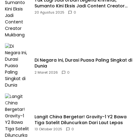
Tak Lagi Jadi Urban Legend Kriminal,
Sumanto Kini Eksis Jadi Content Creator
Mukbang
20 Agustus 2025
0
Di Negara Ini, Durasi Puasa Paling Singkat di
Dunia
2 Maret 2026
0
Langit China Bergetar! Gravity-1 Y2 Bawa
Tiga Satelit Diluncurkan Dari Laut Lepas
13 Oktober 2025
0