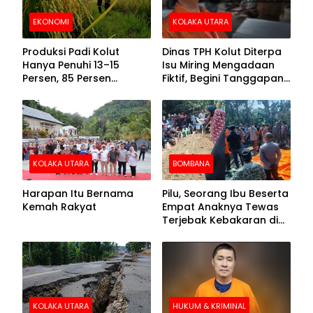
EKONOMI
KOLAKA UTARA
Produksi Padi Kolut
Dinas TPH Kolut Diterpa
Hanya Penuhi 13–15
Isu Miring Mengadaan
Persen, 85 Persen
Fiktif, Begini Tanggapan
Kebutuhan Ditopang
Kadis
Daerah Tetangga
KOLAKA UTARA
BOMBANA
Harapan Itu Bernama
Pilu, Seorang Ibu Beserta
Kemah Rakyat
Empat Anaknya Tewas
Terjebak Kebakaran di
Bombana
KOLAKA UTARA
HUKUM & KRIMINAL