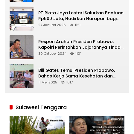
PT Riota Jaya Lestari Salurkan Bantuan
Rp500 Juta, Hadirkan Harapan bagi
Korban Bencana di Sumatera
27 Januari 2026
1121
Respon Arahan Presiden Prabowo,
Kapolri Perintahkan Jajarannya Tindak
Tegas Pelaku Judi Online
30 Oktober 2024
1101
Bill Gates Temui Presiden Prabowo,
Bahas Kerja Sama Kesehatan dan
Program Makan Bergizi Gratis
11 Mei 2025
1017
Sulawesi Tenggara