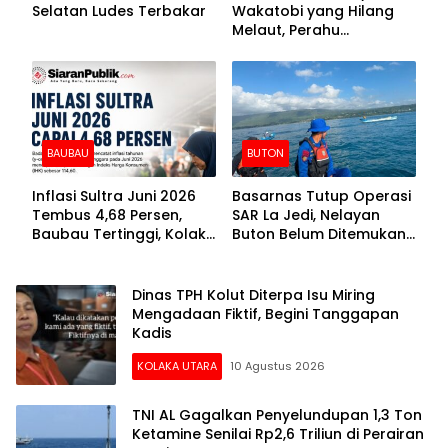
Selatan Ludes Terbakar
Wakatobi yang Hilang
Melaut, Perahu
Ditemukan Mengapung
Kemasukan Air
BAUBAU
BUTON
Inflasi Sultra Juni 2026
Basarnas Tutup Operasi
Tembus 4,68 Persen,
SAR La Jedi, Nelayan
Baubau Tertinggi, Kolaka
Buton Belum Ditemukan
Posisi Kedua
Setelah Sepekan Dicari
Dinas TPH Kolut Diterpa Isu Miring
Mengadaan Fiktif, Begini Tanggapan
Kadis
KOLAKA UTARA
10 Agustus 2026
TNI AL Gagalkan Penyelundupan 1,3 Ton
Ketamine Senilai Rp2,6 Triliun di Perairan