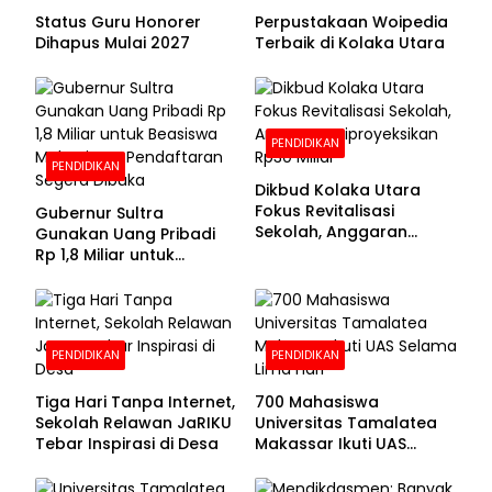
Status Guru Honorer
Perpustakaan Woipedia
Dihapus Mulai 2027
Terbaik di Kolaka Utara
PENDIDIKAN
PENDIDIKAN
Dikbud Kolaka Utara
Fokus Revitalisasi
Gubernur Sultra
Sekolah, Anggaran
Gunakan Uang Pribadi
Diproyeksikan Rp30
Rp 1,8 Miliar untuk
Miliar
Beasiswa Mahasiswa,
Pendaftaran Segera
Dibuka
PENDIDIKAN
PENDIDIKAN
Tiga Hari Tanpa Internet,
700 Mahasiswa
Sekolah Relawan JaRIKU
Universitas Tamalatea
Tebar Inspirasi di Desa
Makassar Ikuti UAS
Selama Lima Hari