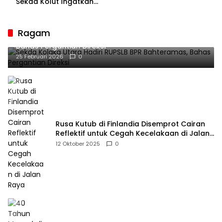
Bakal Sesaki Lalume!
Sekda Kolut Ingatkan
Guru sebagai
Penyangga Peradaban
Ragam
Sekda Kolaka Utara Hadiri RUPSLB BPR Bahteramas,
Bahas Pergantian Direksi
25 Februari 2026
0
Rusa Kutub di Finlandia Disemprot Cairan
Reflektif untuk Cegah Kecelakaan di Jalan
Raya
12 Oktober 2025
0