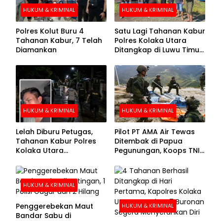
HUKUM & KRIMINAL
HUKUM & KRIMINAL
Polres Kolut Buru 4
Satu Lagi Tahanan Kabur
Tahanan Kabur, 7 Telah
Polres Kolaka Utara
Diamankan
Ditangkap di Luwu Timur,
Lima Masih Buron
HUKUM & KRIMINAL
HUKUM & KRIMINAL
Lelah Diburu Petugas,
Pilot PT AMA Air Tewas
Tahanan Kabur Polres
Ditembak di Papua
Kolaka Utara
Pegunungan, Koops TNI
Menyerahkan Diri
Habema Berhasil
Evakuasi Jenazah
Korban
HUKUM & KRIMINAL
Penggerebekan Maut
HUKUM & KRIMINAL
Bandar Sabu di