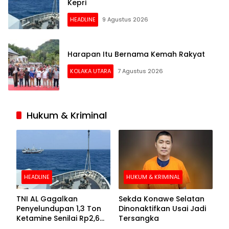
Kepri
HEADLINE
9 Agustus 2026
Harapan Itu Bernama Kemah Rakyat
KOLAKA UTARA
7 Agustus 2026
Hukum & Kriminal
HEADLINE
HUKUM & KRIMINAL
TNI AL Gagalkan
Sekda Konawe Selatan
Penyelundupan 1,3 Ton
Dinonaktifkan Usai Jadi
Ketamine Senilai Rp2,6
Tersangka
Triliun di Perairan Kepri