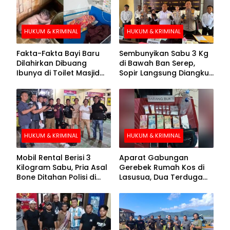
HUKUM & KRIMINAL
HUKUM & KRIMINAL
Fakta-Fakta Bayi Baru
Sembunyikan Sabu 3 Kg
Dilahirkan Dibuang
di Bawah Ban Serep,
Ibunya di Toilet Masjid
Sopir Langsung Diangkut
Kolaka Utara
Polisi
HUKUM & KRIMINAL
HUKUM & KRIMINAL
Mobil Rental Berisi 3
Aparat Gabungan
Kilogram Sabu, Pria Asal
Gerebek Rumah Kos di
Bone Ditahan Polisi di
Lasusua, Dua Terduga
Kolaka
Pengedar Diamankan