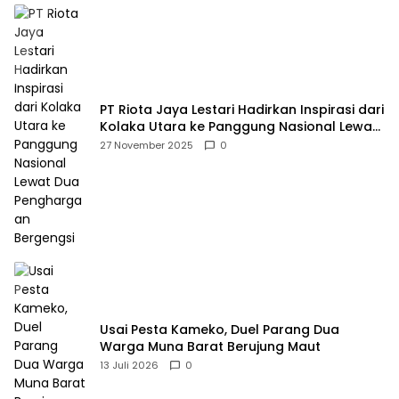
PT Riota Jaya Lestari Hadirkan Inspirasi dari
Kolaka Utara ke Panggung Nasional Lewat
Dua Penghargaan Bergengsi
27 November 2025
0
Usai Pesta Kameko, Duel Parang Dua
Warga Muna Barat Berujung Maut
13 Juli 2026
0