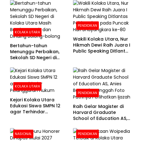
100 Persen
PENDIDIKAN
KOLAKA UTARA
Wakili Kolaka Utara, Nur
Hikmah Dewi Raih Juara I
Bertahun-tahun
Public Speaking Ditlantas
Menunggu Perbaikan,
Polda Sultra pada
Sekolah SD Negeri di
Puncak Hari
Kolaka Utara Masih
Bhayangkara ke-80
Beralas Tanah dan
Dinding Bolong-bolong
KOLAKA UTARA
PENDIDIKAN
Kejari Kolaka Utara
Edukasi Siswa SMPN 12
Raih Gelar Magister di
agar Terhindar
Harvard Graduate
Pelanggaran Hukum
School of Education AS,
Anies Baswedan Unggah
Foto Putrinya Perlihatkan
NASIONAL
PENDIDIKAN
Ijazah