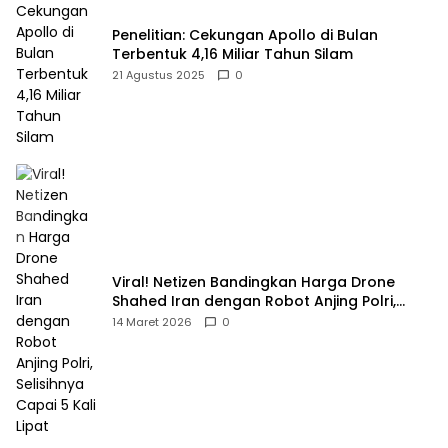
Penelitian: Cekungan Apollo di Bulan
Terbentuk 4,16 Miliar Tahun Silam
21 Agustus 2025
0
Viral! Netizen Bandingkan Harga Drone
Shahed Iran dengan Robot Anjing Polri,
Selisihnya Capai 5 Kali Lipat
14 Maret 2026
0