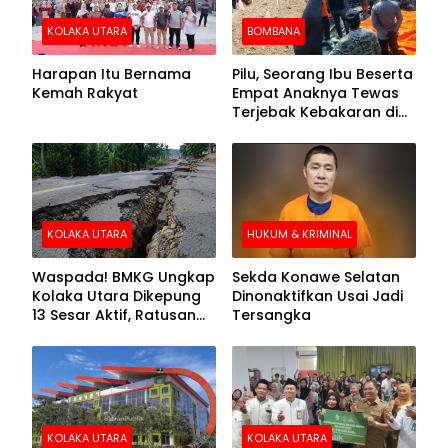
KOLAKA UTARA
BOMBANA
Harapan Itu Bernama
Pilu, Seorang Ibu Beserta
Kemah Rakyat
Empat Anaknya Tewas
Terjebak Kebakaran di
Bombana
KOLAKA UTARA
HUKUM & KRIMINAL
Waspada! BMKG Ungkap
Sekda Konawe Selatan
Kolaka Utara Dikepung
Dinonaktifkan Usai Jadi
13 Sesar Aktif, Ratusan
Tersangka
Gempa Sudah Terekam
KOLAKA UTARA
KOLAKA UTARA