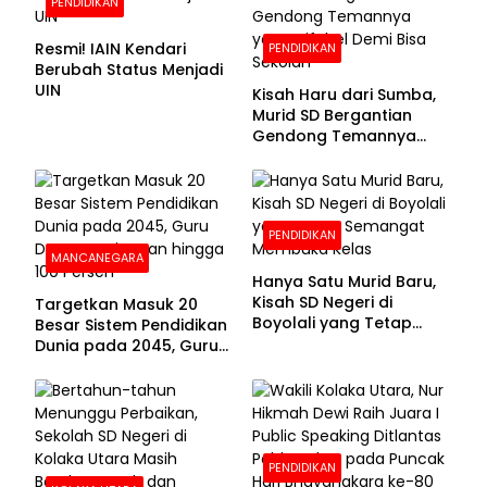
PENDIDIKAN
Resmi! IAIN Kendari
PENDIDIKAN
Berubah Status Menjadi
UIN
Kisah Haru dari Sumba,
Murid SD Bergantian
Gendong Temannya
yang Difabel Demi Bisa
Sekolah
PENDIDIKAN
MANCANEGARA
Hanya Satu Murid Baru,
Kisah SD Negeri di
Targetkan Masuk 20
Boyolali yang Tetap
Besar Sistem Pendidikan
Semangat Membuka
Dunia pada 2045, Guru
Kelas
Dapat Tunjangan hingga
100 Persen
PENDIDIKAN