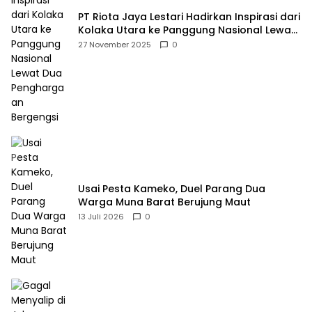
PT Riota Jaya Lestari Hadirkan Inspirasi dari
Kolaka Utara ke Panggung Nasional Lewat
Dua Penghargaan Bergengsi
27 November 2025
0
Usai Pesta Kameko, Duel Parang Dua
Warga Muna Barat Berujung Maut
13 Juli 2026
0