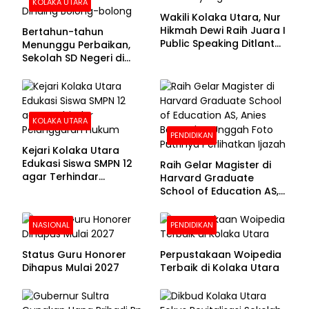
KOLAKA UTARA
Wakili Kolaka Utara, Nur
Hikmah Dewi Raih Juara I
Bertahun-tahun
Public Speaking Ditlantas
Menunggu Perbaikan,
Polda Sultra pada
Sekolah SD Negeri di
Puncak Hari
Kolaka Utara Masih
Bhayangkara ke-80
Beralas Tanah dan
Dinding Bolong-bolong
KOLAKA UTARA
PENDIDIKAN
Kejari Kolaka Utara
Edukasi Siswa SMPN 12
Raih Gelar Magister di
agar Terhindar
Harvard Graduate
Pelanggaran Hukum
School of Education AS,
Anies Baswedan Unggah
Foto Putrinya Perlihatkan
NASIONAL
PENDIDIKAN
Ijazah
Status Guru Honorer
Perpustakaan Woipedia
Dihapus Mulai 2027
Terbaik di Kolaka Utara