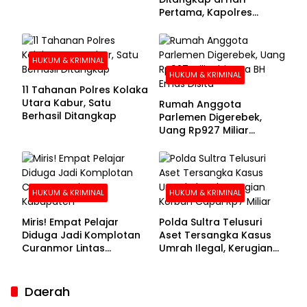
Pertama, Kapolres
Kolaka Utara Sarankan 7
Buronan Segera
Menyerahkan Diri
HUKUM & KRIMINAL
HUKUM & KRIMINAL
11 Tahanan Polres Kolaka
Utara Kabur, Satu
Rumah Anggota
Berhasil Ditangkap
Parlemen Digerebek,
Uang Rp927 Miliar
hingga BH Emas Disita
HUKUM & KRIMINAL
HUKUM & KRIMINAL
Miris! Empat Pelajar
Polda Sultra Telusuri
Diduga Jadi Komplotan
Aset Tersangka Kasus
Curanmor Lintas
Umrah Ilegal, Kerugian
Kabupaten
Korban Capai Rp7 Miliar
Daerah