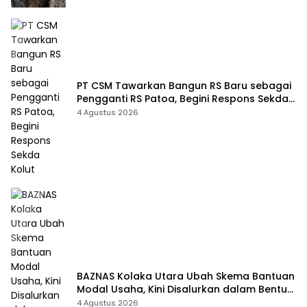
PT CSM Tawarkan Bangun RS Baru sebagai
Pengganti RS Patoa, Begini Respons Sekda
Kolut
4 Agustus 2026
BAZNAS Kolaka Utara Ubah Skema Bantuan
Modal Usaha, Kini Disalurkan dalam Bentuk
Barang Senilai Rp419,5 Juta
4 Agustus 2026