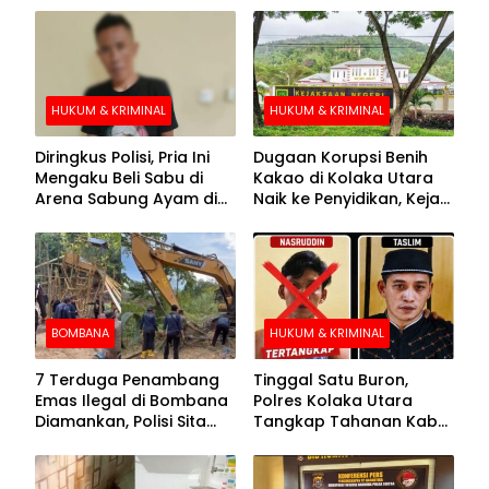
HUKUM & KRIMINAL
HUKUM & KRIMINAL
Diringkus Polisi, Pria Ini
Dugaan Korupsi Benih
Mengaku Beli Sabu di
Kakao di Kolaka Utara
Arena Sabung Ayam di
Naik ke Penyidikan, Kejari
Kolaka
Periksa Sejumlah Pihak
BOMBANA
HUKUM & KRIMINAL
7 Terduga Penambang
Tinggal Satu Buron,
Emas Ilegal di Bombana
Polres Kolaka Utara
Diamankan, Polisi Sita
Tangkap Tahanan Kabur
Mesin Dompeng hingga
ke-10 di Hari ke-21
Crusher
Pengejaran