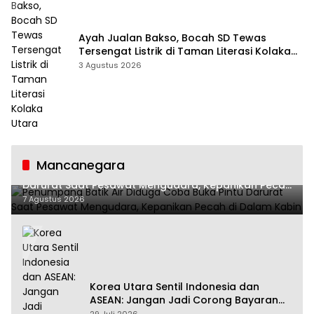
Ayah Jualan Bakso, Bocah SD Tewas
Tersengat Listrik di Taman Literasi Kolaka
Utara
3 Agustus 2026
Mancanegara
Penumpang Batik Air Diduga Coba Buka Pintu
Darurat Saat Pesawat Mengudara, Kepanikan Pecah
di Dalam Kabin
7 Agustus 2026
Korea Utara Sentil Indonesia dan
ASEAN: Jangan Jadi Corong Bayaran
Amerika Serikat