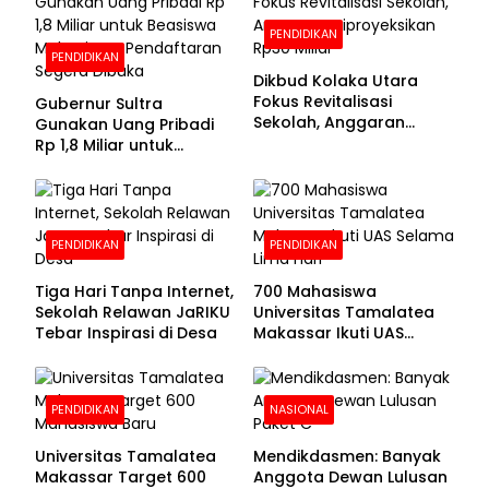
PENDIDIKAN
PENDIDIKAN
Dikbud Kolaka Utara
Fokus Revitalisasi
Gubernur Sultra
Sekolah, Anggaran
Gunakan Uang Pribadi
Diproyeksikan Rp30
Rp 1,8 Miliar untuk
Miliar
Beasiswa Mahasiswa,
Pendaftaran Segera
Dibuka
PENDIDIKAN
PENDIDIKAN
Tiga Hari Tanpa Internet,
700 Mahasiswa
Sekolah Relawan JaRIKU
Universitas Tamalatea
Tebar Inspirasi di Desa
Makassar Ikuti UAS
Selama Lima Hari
PENDIDIKAN
NASIONAL
Universitas Tamalatea
Mendikdasmen: Banyak
Makassar Target 600
Anggota Dewan Lulusan