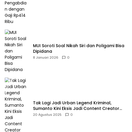
MUI Soroti Soal Nikah Siri dan Poligami Bisa
Dipidana
8 Januari 2026
0
Tak Lagi Jadi Urban Legend Kriminal,
Sumanto Kini Eksis Jadi Content Creator
Mukbang
20 Agustus 2025
0