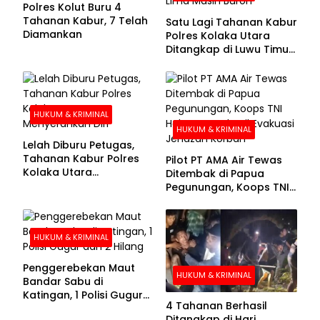
Polres Kolut Buru 4
Tahanan Kabur, 7 Telah
Satu Lagi Tahanan Kabur
Diamankan
Polres Kolaka Utara
Ditangkap di Luwu Timur,
Lima Masih Buron
HUKUM & KRIMINAL
HUKUM & KRIMINAL
Lelah Diburu Petugas,
Tahanan Kabur Polres
Pilot PT AMA Air Tewas
Kolaka Utara
Ditembak di Papua
Menyerahkan Diri
Pegunungan, Koops TNI
Habema Berhasil
Evakuasi Jenazah
Korban
HUKUM & KRIMINAL
Penggerebekan Maut
HUKUM & KRIMINAL
Bandar Sabu di
Katingan, 1 Polisi Gugur
4 Tahanan Berhasil
dan 2 Hilang
Ditangkap di Hari