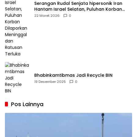
Serangan Rudal Senjata hipersonik Iran
Hantam Israel Selatan, Puluhan Korban
Dilaporkan Meninggal dan Ratusan Terluka
22 Maret 2026
0
Bhabinkamtibmas Jadi Recycle BIN
19 Desember 2025
0
Pos Lainnya