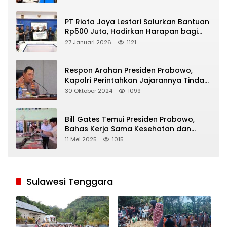
PT Riota Jaya Lestari Salurkan Bantuan
Rp500 Juta, Hadirkan Harapan bagi
Korban Bencana di Sumatera
27 Januari 2026
1121
Respon Arahan Presiden Prabowo,
Kapolri Perintahkan Jajarannya Tindak
Tegas Pelaku Judi Online
30 Oktober 2024
1099
Bill Gates Temui Presiden Prabowo,
Bahas Kerja Sama Kesehatan dan
Program Makan Bergizi Gratis
11 Mei 2025
1015
Sulawesi Tenggara