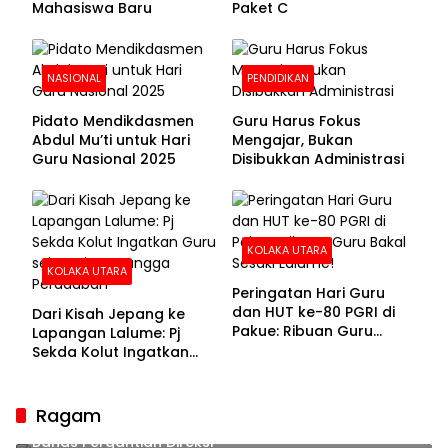
Mahasiswa Baru
Paket C
NASIONAL
PENDIDIKAN
Pidato Mendikdasmen
Guru Harus Fokus
Abdul Mu’ti untuk Hari
Mengajar, Bukan
Guru Nasional 2025
Disibukkan Administrasi
KOLAKA UTARA
KOLAKA UTARA
Peringatan Hari Guru
dan HUT ke-80 PGRI di
Dari Kisah Jepang ke
Pakue: Ribuan Guru
Lapangan Lalume: Pj
Bakal Sesaki Lalume!
Sekda Kolut Ingatkan
Guru sebagai
Penyangga Peradaban
Ragam
Sekda Kolaka Utara Hadiri RUPSLB BPR Bahteramas,
Bahas Pergantian Direksi