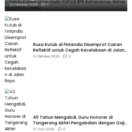
25 Februari 2026
0
Rusa Kutub di Finlandia Disemprot Cairan
Reflektif untuk Cegah Kecelakaan di Jalan
Raya
12 Oktober 2025
0
40 Tahun Mengabdi, Guru Honorer di
Tangerang Akhiri Pengabdian dengan Gaji
Rp414 Ribu
27 Juni 2026
0