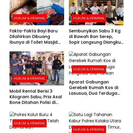
HUKUM & KRIMINAL
HUKUM & KRIMINAL
Fakta-Fakta Bayi Baru
Sembunyikan Sabu 3 Kg
Dilahirkan Dibuang
di Bawah Ban Serep,
Ibunya di Toilet Masjid
Sopir Langsung Diangkut
Kolaka Utara
Polisi
HUKUM & KRIMINAL
HUKUM & KRIMINAL
Aparat Gabungan
Gerebek Rumah Kos di
Mobil Rental Berisi 3
Lasusua, Dua Terduga
Kilogram Sabu, Pria Asal
Pengedar Diamankan
Bone Ditahan Polisi di
Kolaka
HUKUM & KRIMINAL
HUKUM & KRIMINAL