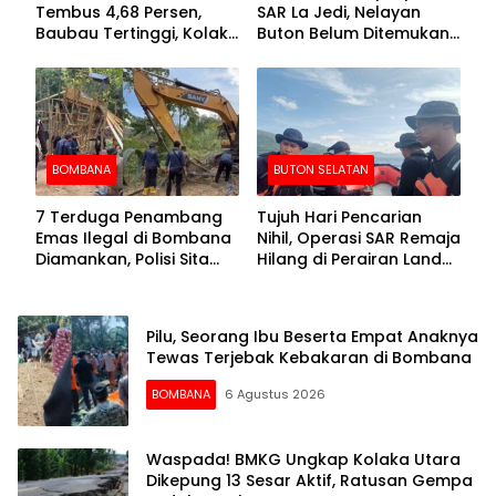
Tembus 4,68 Persen,
SAR La Jedi, Nelayan
Baubau Tertinggi, Kolaka
Buton Belum Ditemukan
Posisi Kedua
Setelah Sepekan Dicari
BOMBANA
BUTON SELATAN
7 Terduga Penambang
Tujuh Hari Pencarian
Emas Ilegal di Bombana
Nihil, Operasi SAR Remaja
Diamankan, Polisi Sita
Hilang di Perairan Lande
Mesin Dompeng hingga
Buton Selatan Dihentikan
Crusher
Pilu, Seorang Ibu Beserta Empat Anaknya
Tewas Terjebak Kebakaran di Bombana
BOMBANA
6 Agustus 2026
Waspada! BMKG Ungkap Kolaka Utara
Dikepung 13 Sesar Aktif, Ratusan Gempa