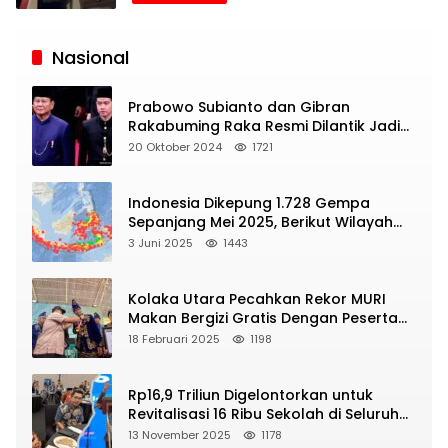
Siaran
Publik
Nasional
Prabowo Subianto dan Gibran
Rakabuming Raka Resmi Dilantik Jadi
Presiden dan Wapres RI
20 Oktober 2024
1721
Indonesia Dikepung 1.728 Gempa
Sepanjang Mei 2025, Berikut Wilayah
Yang Intens Diguncang!
3 Juni 2025
1443
Kolaka Utara Pecahkan Rekor MURI
Makan Bergizi Gratis Dengan Peserta
Terbanyak
18 Februari 2025
1198
Rp16,9 Triliun Digelontorkan untuk
Revitalisasi 16 Ribu Sekolah di Seluruh
Indonesia
13 November 2025
1178