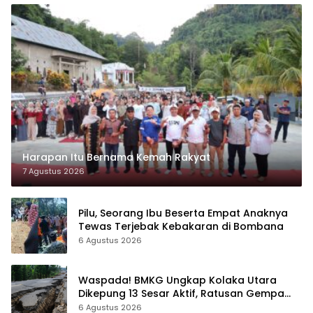
Harapan Itu Bernama Kemah Rakyat
7 Agustus 2026
Pilu, Seorang Ibu Beserta Empat Anaknya
Tewas Terjebak Kebakaran di Bombana
6 Agustus 2026
Waspada! BMKG Ungkap Kolaka Utara
Dikepung 13 Sesar Aktif, Ratusan Gempa
Sudah Terekam
6 Agustus 2026