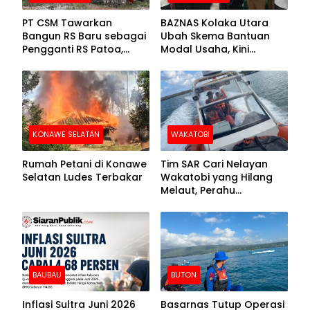
PT CSM Tawarkan
BAZNAS Kolaka Utara
Bangun RS Baru sebagai
Ubah Skema Bantuan
Pengganti RS Patoa,
Modal Usaha, Kini
Begini Respons Sekda
Disalurkan dalam Bentuk
Kolut
Barang Senilai Rp419,5
Juta
KONAWE SELATAN
WAKATOBI
Rumah Petani di Konawe
Tim SAR Cari Nelayan
Selatan Ludes Terbakar
Wakatobi yang Hilang
Melaut, Perahu
Ditemukan Mengapung
Kemasukan Air
BAUBAU
BUTON
Inflasi Sultra Juni 2026
Basarnas Tutup Operasi