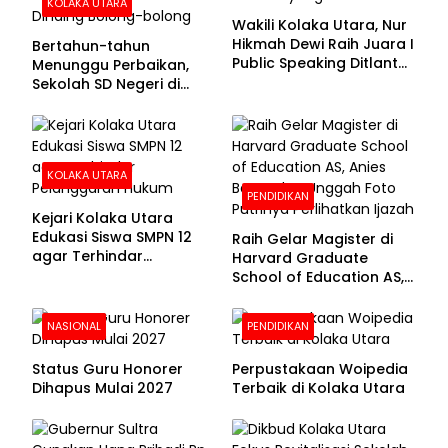
KOLAKA UTARA
Wakili Kolaka Utara, Nur
Hikmah Dewi Raih Juara I
Bertahun-tahun
Public Speaking Ditlantas
Menunggu Perbaikan,
Polda Sultra pada
Sekolah SD Negeri di
Puncak Hari
Kolaka Utara Masih
Bhayangkara ke-80
Beralas Tanah dan
Dinding Bolong-bolong
KOLAKA UTARA
PENDIDIKAN
Kejari Kolaka Utara
Edukasi Siswa SMPN 12
Raih Gelar Magister di
agar Terhindar
Harvard Graduate
Pelanggaran Hukum
School of Education AS,
Anies Baswedan Unggah
Foto Putrinya Perlihatkan
NASIONAL
PENDIDIKAN
Ijazah
Status Guru Honorer
Perpustakaan Woipedia
Dihapus Mulai 2027
Terbaik di Kolaka Utara