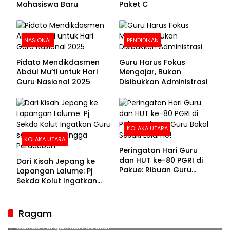
Mahasiswa Baru
Paket C
NASIONAL
PENDIDIKAN
Pidato Mendikdasmen
Guru Harus Fokus
Abdul Mu’ti untuk Hari
Mengajar, Bukan
Guru Nasional 2025
Disibukkan Administrasi
KOLAKA UTARA
KOLAKA UTARA
Peringatan Hari Guru
dan HUT ke-80 PGRI di
Dari Kisah Jepang ke
Pakue: Ribuan Guru
Lapangan Lalume: Pj
Bakal Sesaki Lalume!
Sekda Kolut Ingatkan
Guru sebagai
Penyangga Peradaban
Ragam
Sekda Kolaka Utara Hadiri RUPSLB BPR Bahteramas,
Bahas Pergantian Direksi