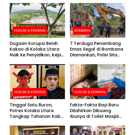
HUKUM & KRIMINAL
BOMBANA
Dugaan Korupsi Benih
7 Terduga Penambang
Kakao di Kolaka Utara
Emas Ilegal di Bombana
Naik ke Penyidikan, Kejari
Diamankan, Polisi Sita
Periksa Sejumlah Pihak
Mesin Dompeng hingga
Crusher
HUKUM & KRIMINAL
HUKUM & KRIMINAL
Tinggal Satu Buron,
Fakta-Fakta Bayi Baru
Polres Kolaka Utara
Dilahirkan Dibuang
Tangkap Tahanan Kabur
Ibunya di Toilet Masjid
ke-10 di Hari ke-21
Kolaka Utara
Pengejaran