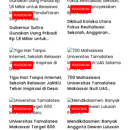
PENDIDIKAN
PENDIDIKAN
Dikbud Kolaka Utara
Fokus Revitalisasi
Gubernur Sultra
Sekolah, Anggaran
Gunakan Uang Pribadi
Diproyeksikan Rp30
Rp 1,8 Miliar untuk
Miliar
Beasiswa Mahasiswa,
Pendaftaran Segera
Dibuka
PENDIDIKAN
PENDIDIKAN
Tiga Hari Tanpa Internet,
700 Mahasiswa
Sekolah Relawan JaRIKU
Universitas Tamalatea
Tebar Inspirasi di Desa
Makassar Ikuti UAS
Selama Lima Hari
PENDIDIKAN
NASIONAL
Universitas Tamalatea
Mendikdasmen: Banyak
Makassar Target 600
Anggota Dewan Lulusan