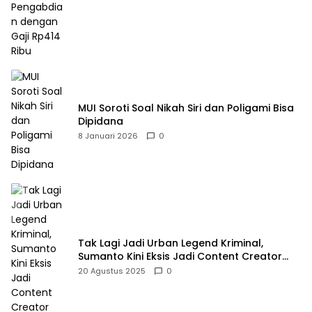
MUI Soroti Soal Nikah Siri dan Poligami Bisa
Dipidana
8 Januari 2026
0
Tak Lagi Jadi Urban Legend Kriminal,
Sumanto Kini Eksis Jadi Content Creator
Mukbang
20 Agustus 2025
0