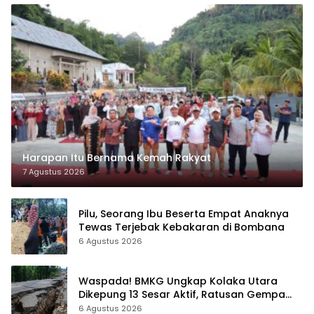
Harapan Itu Bernama Kemah Rakyat
7 Agustus 2026
Pilu, Seorang Ibu Beserta Empat Anaknya
Tewas Terjebak Kebakaran di Bombana
6 Agustus 2026
Waspada! BMKG Ungkap Kolaka Utara
Dikepung 13 Sesar Aktif, Ratusan Gempa
Sudah Terekam
6 Agustus 2026