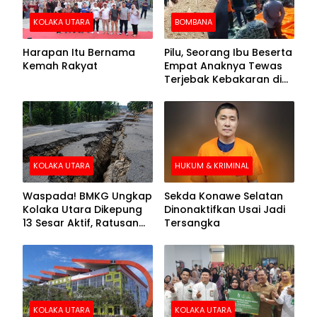
KOLAKA UTARA
BOMBANA
Harapan Itu Bernama
Pilu, Seorang Ibu Beserta
Kemah Rakyat
Empat Anaknya Tewas
Terjebak Kebakaran di
Bombana
KOLAKA UTARA
HUKUM & KRIMINAL
Waspada! BMKG Ungkap
Sekda Konawe Selatan
Kolaka Utara Dikepung
Dinonaktifkan Usai Jadi
13 Sesar Aktif, Ratusan
Tersangka
Gempa Sudah Terekam
KOLAKA UTARA
KOLAKA UTARA