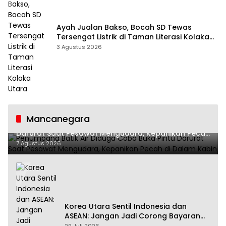
Ayah Jualan Bakso, Bocah SD Tewas
Tersengat Listrik di Taman Literasi Kolaka
Utara
3 Agustus 2026
Mancanegara
Penumpang Batik Air Diduga Coba Buka Pintu
Darurat Saat Pesawat Mengudara, Kepanikan Pecah
di Dalam Kabin
7 Agustus 2026
Korea Utara Sentil Indonesia dan
ASEAN: Jangan Jadi Corong Bayaran
Amerika Serikat