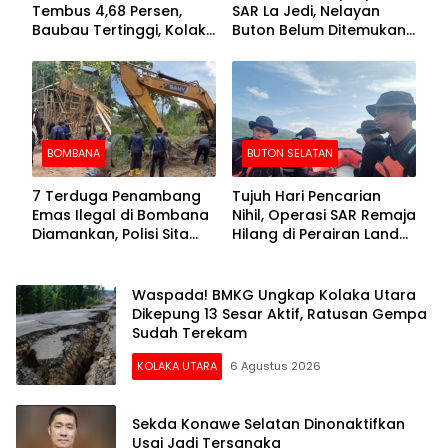
Tembus 4,68 Persen,
SAR La Jedi, Nelayan
Baubau Tertinggi, Kolaka
Buton Belum Ditemukan
Posisi Kedua
Setelah Sepekan Dicari
BOMBANA
BUTON SELATAN
7 Terduga Penambang
Tujuh Hari Pencarian
Emas Ilegal di Bombana
Nihil, Operasi SAR Remaja
Diamankan, Polisi Sita
Hilang di Perairan Lande
Mesin Dompeng hingga
Buton Selatan Dihentikan
Crusher
Waspada! BMKG Ungkap Kolaka Utara
Dikepung 13 Sesar Aktif, Ratusan Gempa
Sudah Terekam
KOLAKA UTARA
6 Agustus 2026
Sekda Konawe Selatan Dinonaktifkan
Usai Jadi Tersangka