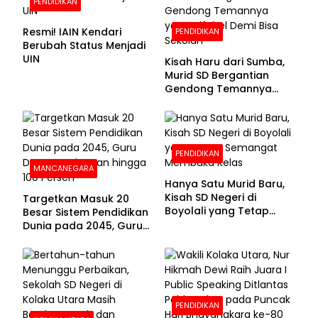
PENDIDIKAN
Resmi! IAIN Kendari
PENDIDIKAN
Berubah Status Menjadi
UIN
Kisah Haru dari Sumba,
Murid SD Bergantian
Gendong Temannya
yang Difabel Demi Bisa
Sekolah
PENDIDIKAN
MANCANEGARA
Hanya Satu Murid Baru,
Kisah SD Negeri di
Targetkan Masuk 20
Boyolali yang Tetap
Besar Sistem Pendidikan
Semangat Membuka
Dunia pada 2045, Guru
Kelas
Dapat Tunjangan hingga
100 Persen
PENDIDIKAN