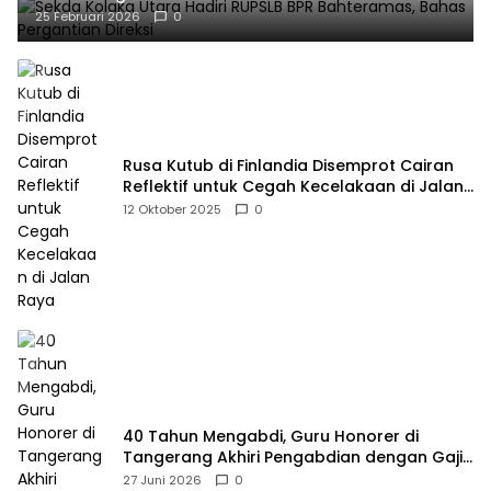
25 Februari 2026
0
Rusa Kutub di Finlandia Disemprot Cairan
Reflektif untuk Cegah Kecelakaan di Jalan
Raya
12 Oktober 2025
0
40 Tahun Mengabdi, Guru Honorer di
Tangerang Akhiri Pengabdian dengan Gaji
Rp414 Ribu
27 Juni 2026
0