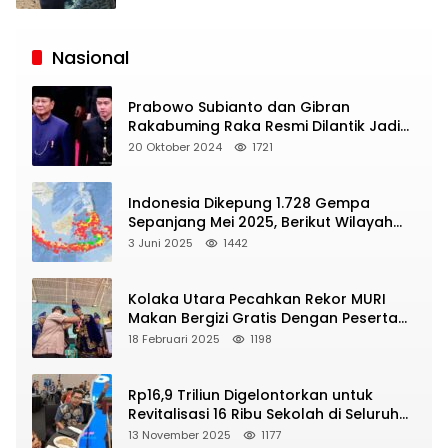
Siaran
Publik
Nasional
Prabowo Subianto dan Gibran
Rakabuming Raka Resmi Dilantik Jadi
Presiden dan Wapres RI
20 Oktober 2024
1721
Indonesia Dikepung 1.728 Gempa
Sepanjang Mei 2025, Berikut Wilayah
Yang Intens Diguncang!
3 Juni 2025
1442
Kolaka Utara Pecahkan Rekor MURI
Makan Bergizi Gratis Dengan Peserta
Terbanyak
18 Februari 2025
1198
Rp16,9 Triliun Digelontorkan untuk
Revitalisasi 16 Ribu Sekolah di Seluruh
Indonesia
13 November 2025
1177