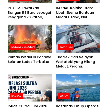
PT CSM Tawarkan
BAZNAS Kolaka Utara
Bangun RS Baru sebagai
Ubah Skema Bantuan
Pengganti RS Patoa,
Modal Usaha, Kini
Begini Respons Sekda
Disalurkan dalam Bentuk
Kolut
Barang Senilai Rp419,5
Juta
KONAWE SELATAN
WAKATOBI
Rumah Petani di Konawe
Tim SAR Cari Nelayan
Selatan Ludes Terbakar
Wakatobi yang Hilang
Melaut, Perahu
Ditemukan Mengapung
Kemasukan Air
BAUBAU
BUTON
Inflasi Sultra Juni 2026
Basarnas Tutup Operasi