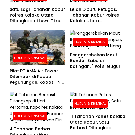
Satu Lagi Tahanan Kabur
Lelah Diburu Petugas,
Polres Kolaka Utara
Tahanan Kabur Polres
Ditangkap di Luwu Timur,
Kolaka Utara
Lima Masih Buron
Menyerahkan Diri
HUKUM & KRIMINAL
Penggerebekan Maut
HUKUM & KRIMINAL
Bandar Sabu di
Katingan, 1 Polisi Gugur
Pilot PT AMA Air Tewas
dan 2 Hilang
Ditembak di Papua
Pegunungan, Koops TNI
Habema Berhasil
Evakuasi Jenazah
Korban
HUKUM & KRIMINAL
11 Tahanan Polres Kolaka
HUKUM & KRIMINAL
Utara Kabur, Satu
Berhasil Ditangkap
4 Tahanan Berhasil
Ditangkap di Hari