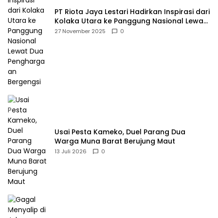
PT Riota Jaya Lestari Hadirkan Inspirasi dari
Kolaka Utara ke Panggung Nasional Lewat
Dua Penghargaan Bergengsi
27 November 2025
0
Usai Pesta Kameko, Duel Parang Dua
Warga Muna Barat Berujung Maut
13 Juli 2026
0