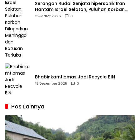
Serangan Rudal Senjata hipersonik Iran
Hantam Israel Selatan, Puluhan Korban
Dilaporkan Meninggal dan Ratusan Terluka
22 Maret 2026
0
Bhabinkamtibmas Jadi Recycle BIN
19 Desember 2025
0
Pos Lainnya