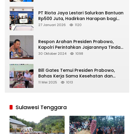
PT Riota Jaya Lestari Salurkan Bantuan
Rp500 Juta, Hadirkan Harapan bagi
Korban Bencana di Sumatera
27 Januari 2026
1120
Respon Arahan Presiden Prabowo,
Kapolri Perintahkan Jajarannya Tindak
Tegas Pelaku Judi Online
30 Oktober 2024
1098
Bill Gates Temui Presiden Prabowo,
Bahas Kerja Sama Kesehatan dan
Program Makan Bergizi Gratis
11 Mei 2025
1013
Sulawesi Tenggara