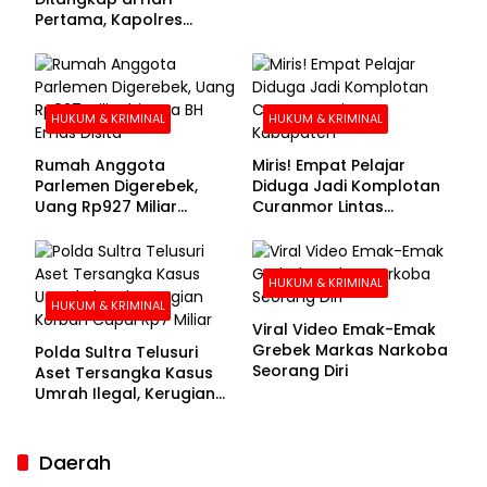
Pertama, Kapolres
Kolaka Utara Sarankan 7
Buronan Segera
Menyerahkan Diri
HUKUM & KRIMINAL
HUKUM & KRIMINAL
Rumah Anggota
Miris! Empat Pelajar
Parlemen Digerebek,
Diduga Jadi Komplotan
Uang Rp927 Miliar
Curanmor Lintas
hingga BH Emas Disita
Kabupaten
HUKUM & KRIMINAL
HUKUM & KRIMINAL
Viral Video Emak-Emak
Grebek Markas Narkoba
Polda Sultra Telusuri
Seorang Diri
Aset Tersangka Kasus
Umrah Ilegal, Kerugian
Korban Capai Rp7 Miliar
Daerah