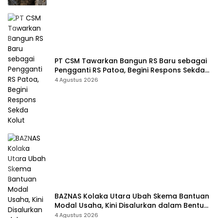
PT CSM Tawarkan Bangun RS Baru sebagai
Pengganti RS Patoa, Begini Respons Sekda
Kolut
4 Agustus 2026
BAZNAS Kolaka Utara Ubah Skema Bantuan
Modal Usaha, Kini Disalurkan dalam Bentuk
Barang Senilai Rp419,5 Juta
4 Agustus 2026