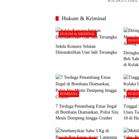
KOLAKA UTARA – U
Hukum & Kriminal
HUKUM & KRIMINAL
HUKUM
Sekda Konawe Selatan
Dinonaktifkan Usai Jadi Tersangka
Diringku
Beli Sa
di Kolak
BOMBANA
HUKUM
7 Terduga Penambang Emas Ilegal
Tinggal 
di Bombana Diamankan, Polisi Sita
Utara Ta
Mesin Dompeng hingga Crusher
10 di Ha