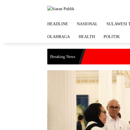
Langsung
ke
konten
HEADLINE
NASIONAL
SULAWESI 
OLAHRAGA
HEALTH
POLITIK
Breaking News