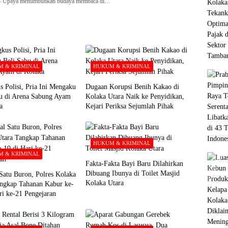
paya menumbuhkan budaya membaca di…
 & KRIMINAL
HUKUM & KRIMINAL
s Polisi, Pria Ini Mengaku
Dugaan Korupsi Benih Kakao di
bu di Arena Sabung Ayam
Kolaka Utara Naik ke Penyidikan,
a
Kejari Periksa Sejumlah Pihak
HUKUM & KRIMINAL
 & KRIMINAL
Fakta-Fakta Bayi Baru Dilahirkan
Dibuang Ibunya di Toilet Masjid
Satu Buron, Polres Kolaka
Kolaka Utara
ngkap Tahanan Kabur ke-
ri ke-21 Pengejaran