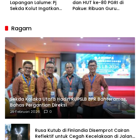
Lapangan Lalume: Pj
dan HUT ke-80 PGRI di
Sekda Kolut Ingatkan
Pakue: Ribuan Guru
Guru sebagai
Bakal Sesaki Lalume!
Penyangga Peradaban
Ragam
Sekda Kolaka Utara Hadiri RUPSLB BPR Bahteramas,
Bahas Pergantian Direksi
25 Februari 2026
0
Rusa Kutub di Finlandia Disemprot Cairan
Reflektif untuk Cegah Kecelakaan di Jalan