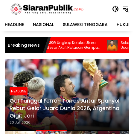
Langsung
ke
konten
HEADLINE
NASIONAL
SULAWESI TENGGARA
HUKUM 
ka Utara
Sekda Konawe Selatan Dinonaktifkan
Breaking News
usan Gempa
Usai Jadi Tersangka
HEADLINE
Gol Tunggal Ferran Torres Antar Spanyol
Rebut Gelar Juara Dunia 2026, Argentina
Gigit Jari
20 Juli 2026