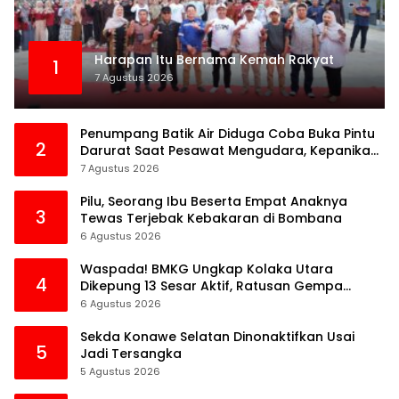
Harapan Itu Bernama Kemah Rakyat
1
7 Agustus 2026
Penumpang Batik Air Diduga Coba Buka Pintu
2
Darurat Saat Pesawat Mengudara, Kepanikan
Pecah di Dalam Kabin
7 Agustus 2026
Pilu, Seorang Ibu Beserta Empat Anaknya
3
Tewas Terjebak Kebakaran di Bombana
6 Agustus 2026
Waspada! BMKG Ungkap Kolaka Utara
4
Dikepung 13 Sesar Aktif, Ratusan Gempa
Sudah Terekam
6 Agustus 2026
Sekda Konawe Selatan Dinonaktifkan Usai
5
Jadi Tersangka
5 Agustus 2026