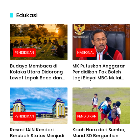
Edukasi
PENDIDIKAN
NASIONAL
Budaya Membaca di
MK Putuskan Anggaran
Kolaka Utara Didorong
Pendidikan Tak Boleh
Lewat Lapak Baca dan
Lagi Biayai MBG Mulai
Diskusi
APBN 2028
PENDIDIKAN
PENDIDIKAN
Resmi! IAIN Kendari
Kisah Haru dari Sumba,
Berubah Status Menjadi
Murid SD Bergantian