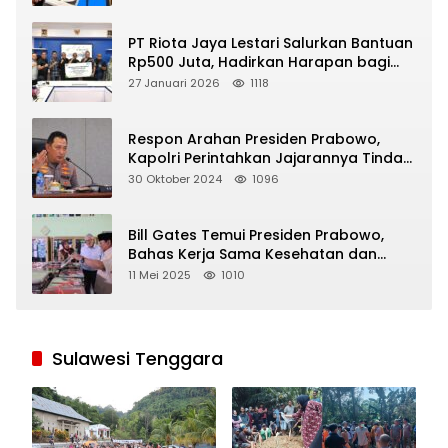
PT Riota Jaya Lestari Salurkan Bantuan
Rp500 Juta, Hadirkan Harapan bagi
Korban Bencana di Sumatera
27 Januari 2026
1118
Respon Arahan Presiden Prabowo,
Kapolri Perintahkan Jajarannya Tindak
Tegas Pelaku Judi Online
30 Oktober 2024
1096
Bill Gates Temui Presiden Prabowo,
Bahas Kerja Sama Kesehatan dan
Program Makan Bergizi Gratis
11 Mei 2025
1010
Sulawesi Tenggara