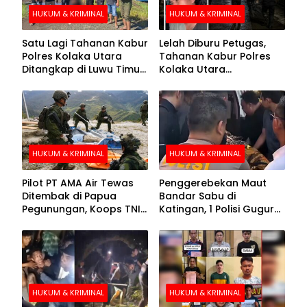
HUKUM & KRIMINAL
HUKUM & KRIMINAL
Satu Lagi Tahanan Kabur
Lelah Diburu Petugas,
Polres Kolaka Utara
Tahanan Kabur Polres
Ditangkap di Luwu Timur,
Kolaka Utara
Lima Masih Buron
Menyerahkan Diri
HUKUM & KRIMINAL
HUKUM & KRIMINAL
Pilot PT AMA Air Tewas
Penggerebekan Maut
Ditembak di Papua
Bandar Sabu di
Pegunungan, Koops TNI
Katingan, 1 Polisi Gugur
Habema Berhasil
dan 2 Hilang
Evakuasi Jenazah
Korban
HUKUM & KRIMINAL
HUKUM & KRIMINAL