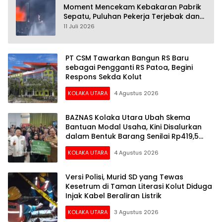
Moment Mencekam Kebakaran Pabrik
Sepatu, Puluhan Pekerja Terjebak dan
28 Orang Tewas
11 Juli 2026
PT CSM Tawarkan Bangun RS Baru
sebagai Pengganti RS Patoa, Begini
Respons Sekda Kolut
KOLAKA UTARA
4 Agustus 2026
BAZNAS Kolaka Utara Ubah Skema
Bantuan Modal Usaha, Kini Disalurkan
dalam Bentuk Barang Senilai Rp419,5
Juta
KOLAKA UTARA
4 Agustus 2026
Versi Polisi, Murid SD yang Tewas
Kesetrum di Taman Literasi Kolut Diduga
Injak Kabel Beraliran Listrik
KOLAKA UTARA
3 Agustus 2026