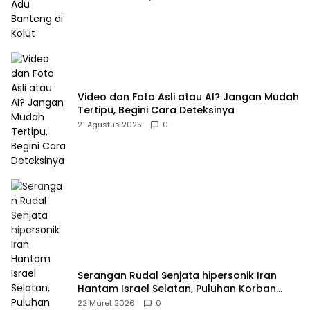
Video dan Foto Asli atau AI? Jangan Mudah
Tertipu, Begini Cara Deteksinya
21 Agustus 2025
0
Serangan Rudal Senjata hipersonik Iran
Hantam Israel Selatan, Puluhan Korban
Dilaporkan Meninggal dan Ratusan Terluka
22 Maret 2026
0