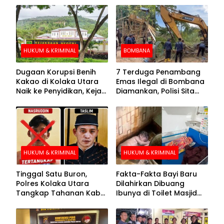
HUKUM & KRIMINAL
BOMBANA
Dugaan Korupsi Benih
7 Terduga Penambang
Kakao di Kolaka Utara
Emas Ilegal di Bombana
Naik ke Penyidikan, Kejari
Diamankan, Polisi Sita
Periksa Sejumlah Pihak
Mesin Dompeng hingga
Crusher
HUKUM & KRIMINAL
HUKUM & KRIMINAL
Tinggal Satu Buron,
Fakta-Fakta Bayi Baru
Polres Kolaka Utara
Dilahirkan Dibuang
Tangkap Tahanan Kabur
Ibunya di Toilet Masjid
ke-10 di Hari ke-21
Kolaka Utara
Pengejaran