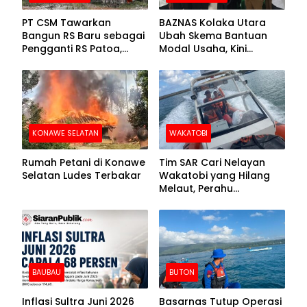
PT CSM Tawarkan
BAZNAS Kolaka Utara
Bangun RS Baru sebagai
Ubah Skema Bantuan
Pengganti RS Patoa,
Modal Usaha, Kini
Begini Respons Sekda
Disalurkan dalam Bentuk
Kolut
Barang Senilai Rp419,5
Juta
KONAWE SELATAN
WAKATOBI
Rumah Petani di Konawe
Tim SAR Cari Nelayan
Selatan Ludes Terbakar
Wakatobi yang Hilang
Melaut, Perahu
Ditemukan Mengapung
Kemasukan Air
BAUBAU
BUTON
Inflasi Sultra Juni 2026
Basarnas Tutup Operasi