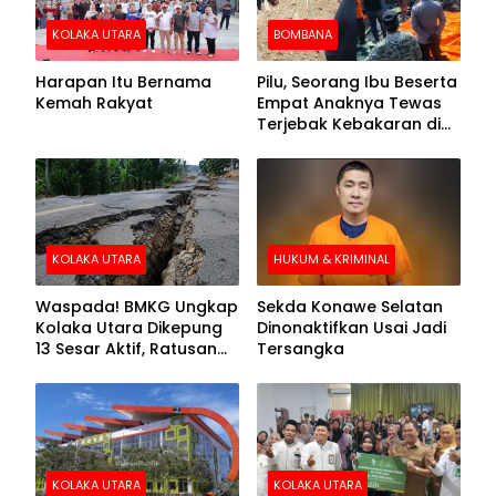
KOLAKA UTARA
BOMBANA
Harapan Itu Bernama
Pilu, Seorang Ibu Beserta
Kemah Rakyat
Empat Anaknya Tewas
Terjebak Kebakaran di
Bombana
KOLAKA UTARA
HUKUM & KRIMINAL
Waspada! BMKG Ungkap
Sekda Konawe Selatan
Kolaka Utara Dikepung
Dinonaktifkan Usai Jadi
13 Sesar Aktif, Ratusan
Tersangka
Gempa Sudah Terekam
KOLAKA UTARA
KOLAKA UTARA