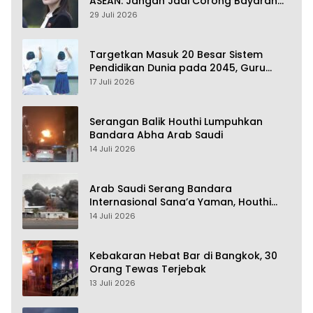
ASEAN: Jangan Jadi Corong Bayaran
Amerika Serikat
29 Juli 2026
Targetkan Masuk 20 Besar Sistem
Pendidikan Dunia pada 2045, Guru
Dapat Tunjangan hingga 100 Persen
17 Juli 2026
Serangan Balik Houthi Lumpuhkan
Bandara Abha Arab Saudi
14 Juli 2026
Arab Saudi Serang Bandara
Internasional Sana’a Yaman, Houthi
Siap Serang Balik
14 Juli 2026
Kebakaran Hebat Bar di Bangkok, 30
Orang Tewas Terjebak
13 Juli 2026