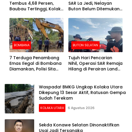
Tembus 4,68 Persen,
SAR La Jedi, Nelayan
Baubau Tertinggi, Kolaka
Buton Belum Ditemukan
Posisi Kedua
Setelah Sepekan Dicari
BOMBANA
BUTON SELATAN
7 Terduga Penambang
Tujuh Hari Pencarian
Emas Ilegal di Bombana
Nihil, Operasi SAR Remaja
Diamankan, Polisi Sita
Hilang di Perairan Lande
Mesin Dompeng hingga
Buton Selatan Dihentikan
Crusher
Waspada! BMKG Ungkap Kolaka Utara
Dikepung 13 Sesar Aktif, Ratusan Gempa
Sudah Terekam
KOLAKA UTARA
6 Agustus 2026
Sekda Konawe Selatan Dinonaktifkan
Usai Jadi Tersangka