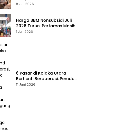
Meningkat, Pemda Tawarkan
9 Juli 2026
Peluang Investasi
Harga BBM Nonsubsidi Juli
2026 Turun, Pertamax Masih
Bertahan Rp16.250 per Liter
1 Juli 2026
6 Pasar di Kolaka Utara
Berhenti Beroperasi, Pemda
Susun Skema Baru Pulihkan
11 Juni 2026
Perdagangan