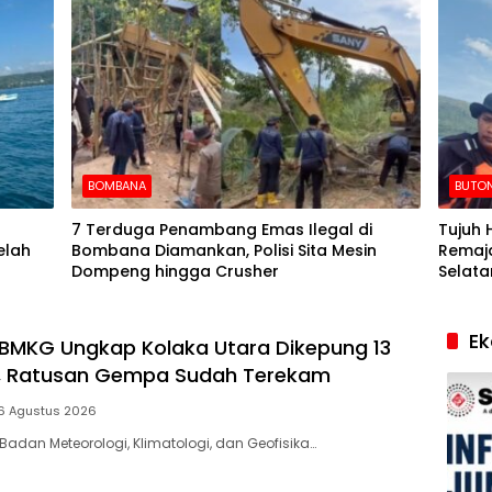
BOMBANA
BUTON
7 Terduga Penambang Emas Ilegal di
Tujuh 
elah
Bombana Diamankan, Polisi Sita Mesin
Remaja
Dompeng hingga Crusher
Selata
E
BMKG Ungkap Kolaka Utara Dikepung 13
f, Ratusan Gempa Sudah Terekam
6 Agustus 2026
Badan Meteorologi, Klimatologi, dan Geofisika…