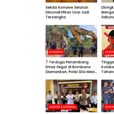
Sekda Konawe Selatan
Diringku
Dinonaktifkan Usai Jadi
Mengak
Tersangka
Sabung
BOMBANA
HUKUM
7 Terduga Penambang
Tingga
Emas Ilegal di Bombana
Kolaka
Diamankan, Polisi Sita Mesin
Tahana
Dompeng hingga Crusher
Hari k
HUKUM & KRIMINAL
HUKUM