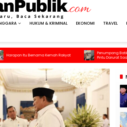
ENGGARA
HUKUM & KRIMINAL
EKONOMI
TRAVEL
Penumpang Batik Air Diduga Coba Buka
a Kemah Rakyat
Pintu Darurat Saat Pesawat Mengudara,
Kepanikan Pecah di Dalam Kabin