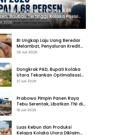
lasi Sultra Juni 2026 Tembus 4,68
sen, Baubau Tertinggi, Kolaka Posisi
dua
uli 2026
BI Ungkap Laju Uang Beredar
Melambat, Penyaluran Kredit
Perbankan Meningkat
29 Juli 2026
Dongkrak PAD, Bupati Kolaka
Utara Tekankan Optimalisasi
Pajak dan Sektor Tambang
21 Juli 2026
Prabowo Pimpin Panen Raya
Tebu Serentak, Libatkan TNI di
43 Titik Indonesia
18 Juli 2026
Luas Kebun dan Produksi
Kelapa Kolaka Utara Diklaim