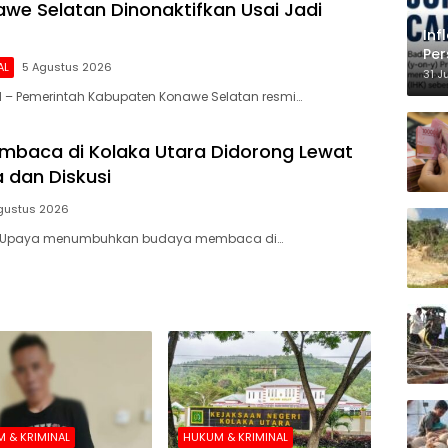
we Selatan Dinonaktifkan Usai Jadi
Inf
Per
AL
5 Agustus 2026
Ke
31 J
 – Pemerintah Kabupaten Konawe Selatan resmi…
baca di Kolaka Utara Didorong Lewat
 dan Diskusi
gustus 2026
– Upaya menumbuhkan budaya membaca di…
 & KRIMINAL
HUKUM & KRIMINAL