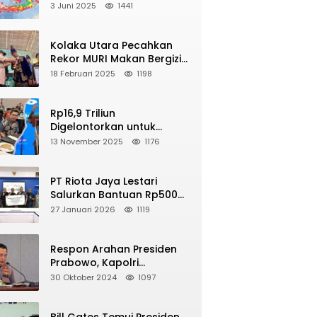
2025, Berikut Wilayah Yang
3 Juni 2025
1441
Intens Diguncang!
Kolaka Utara Pecahkan
NE
Rekor MURI Makan Bergizi
pa M 5,4 Guncang Buol, Warga Panik
Gratis Dengan Peserta
18 Februari 2025
1198
yelamatkan Diri ke Gunung
Terbanyak
2026
Rp16,9 Triliun
Digelontorkan untuk
Revitalisasi 16 Ribu Sekolah
13 November 2025
1176
di Seluruh Indonesia
PT Riota Jaya Lestari
Salurkan Bantuan Rp500
Juta, Hadirkan Harapan
27 Januari 2026
1119
bagi Korban Bencana di
Sumatera
Respon Arahan Presiden
Prabowo, Kapolri
Perintahkan Jajarannya
30 Oktober 2024
1097
Tindak Tegas Pelaku Judi
Online