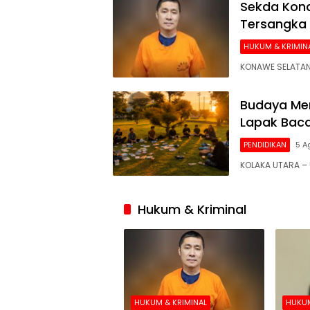
Sekda Kona
Tersangka
HUKUM & KRIMIN
KONAWE SELATAN
Budaya Mem
Lapak Baca
PENDIDIKAN
5 A
KOLAKA UTARA 
Hukum & Kriminal
HUKUM & KRIMINAL
HUKUM