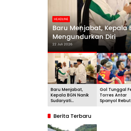
HEADLINE
i
Gol Tunggal Ferran Torr
Juara Dunia 2026, Argent
20 Juli 2026
Baru Menjabat,
Gol Tunggal F
Kepala BGN Nanik
Torres Antar
Sudaryati
Spanyol Rebut
Mengundurkan Diri
Gelar Juara D
2026, Argenti
Berita Terbaru
Gigit Jari