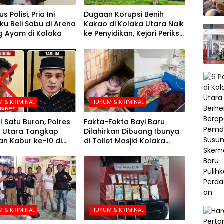
s Polisi, Pria Ini
Dugaan Korupsi Benih
u Beli Sabu di Arena
Kakao di Kolaka Utara Naik
 Ayam di Kolaka
ke Penyidikan, Kejari Periksa
Sejumlah Pihak
 & KRIMINAL
HUKUM & KRIMINAL
l Satu Buron, Polres
Fakta-Fakta Bayi Baru
 Utara Tangkap
Dilahirkan Dibuang Ibunya
n Kabur ke-10 di
di Toilet Masjid Kolaka
e-21 Pengejaran
Utara
 & KRIMINAL
HUKUM & KRIMINAL