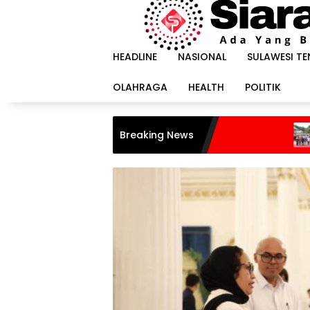
Langsung
ke
konten
HEADLINE
NASIONAL
SULAWESI T
OLAHRAGA
HEALTH
POLITIK
Breaking News
Harapan Itu Bernam