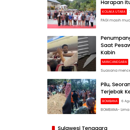
Harapan I
KOLAKA UTARA
PAGI masih mud
Penumpang 
Saat Pesaw
Kabin
MANCANEGARA
Suasana mencek
Pilu, Seor
Terjebak 
BOMBANA
6 Ag
BOMBANA- Lima 
Siaran
Publik
Sulawesi Tenggara