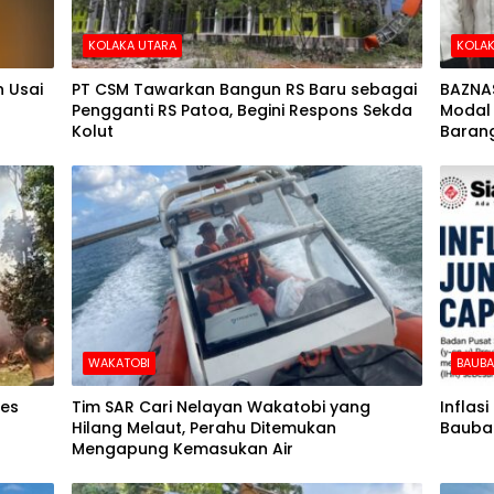
KOLAKA UTARA
KOLAK
 Usai
PT CSM Tawarkan Bangun RS Baru sebagai
BAZNA
Pengganti RS Patoa, Begini Respons Sekda
Modal 
Kolut
Barang
WAKATOBI
BAUB
des
Tim SAR Cari Nelayan Wakatobi yang
Inflas
Hilang Melaut, Perahu Ditemukan
Baubau
Mengapung Kemasukan Air