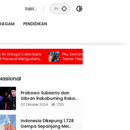
Sabtu
, 8
Agust
RAGAM
PENDIDIKAN
us
2026
Pilu, Seorang Ibu Beserta Empat Anaknya
Waspada!
Tewas Terjebak Kebakaran di Bombana
Dikepung 
Sudah Te
Nasional
Prabowo Subianto dan
Gibran Rakabuming Raka
Resmi Dilantik Jadi
20 Oktober 2024
1720
Presiden dan Wapres RI
Indonesia Dikepung 1.728
Gempa Sepanjang Mei