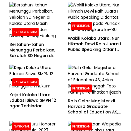
100 Persen
PENDIDIKAN
KOLAKA UTARA
Wakili Kolaka Utara, Nur
Hikmah Dewi Raih Juara I
Bertahun-tahun
Public Speaking Ditlantas
Menunggu Perbaikan,
Polda Sultra pada
Sekolah SD Negeri di
Puncak Hari
Kolaka Utara Masih
Bhayangkara ke-80
Beralas Tanah dan
Dinding Bolong-bolong
KOLAKA UTARA
PENDIDIKAN
Kejari Kolaka Utara
Edukasi Siswa SMPN 12
Raih Gelar Magister di
agar Terhindar
Harvard Graduate
Pelanggaran Hukum
School of Education AS,
Anies Baswedan Unggah
Foto Putrinya Perlihatkan
NASIONAL
PENDIDIKAN
Ijazah