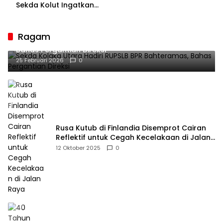
Bakal Sesaki Lalume!
Sekda Kolut Ingatkan
Guru sebagai
Penyangga Peradaban
Ragam
Sekda Kolaka Utara Hadiri RUPSLB BPR Bahteramas,
Bahas Pergantian Direksi
25 Februari 2026
0
Rusa Kutub di Finlandia Disemprot Cairan
Reflektif untuk Cegah Kecelakaan di Jalan
Raya
12 Oktober 2025
0