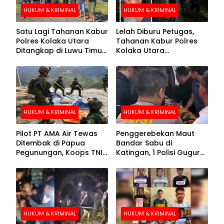
HUKUM & KRIMINAL
HUKUM & KRIMINAL
Satu Lagi Tahanan Kabur
Lelah Diburu Petugas,
Polres Kolaka Utara
Tahanan Kabur Polres
Ditangkap di Luwu Timur,
Kolaka Utara
Lima Masih Buron
Menyerahkan Diri
HUKUM & KRIMINAL
HUKUM & KRIMINAL
Pilot PT AMA Air Tewas
Penggerebekan Maut
Ditembak di Papua
Bandar Sabu di
Pegunungan, Koops TNI
Katingan, 1 Polisi Gugur
Habema Berhasil
dan 2 Hilang
Evakuasi Jenazah
Korban
HUKUM & KRIMINAL
HUKUM & KRIMINAL