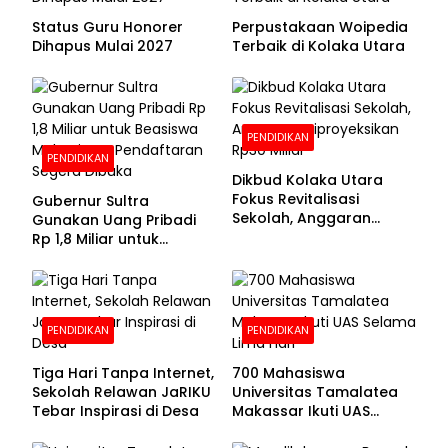
Status Guru Honorer
Perpustakaan Woipedia
Dihapus Mulai 2027
Terbaik di Kolaka Utara
PENDIDIKAN
PENDIDIKAN
Dikbud Kolaka Utara
Fokus Revitalisasi
Gubernur Sultra
Sekolah, Anggaran
Gunakan Uang Pribadi
Diproyeksikan Rp30
Rp 1,8 Miliar untuk
Miliar
Beasiswa Mahasiswa,
Pendaftaran Segera
Dibuka
PENDIDIKAN
PENDIDIKAN
Tiga Hari Tanpa Internet,
700 Mahasiswa
Sekolah Relawan JaRIKU
Universitas Tamalatea
Tebar Inspirasi di Desa
Makassar Ikuti UAS
Selama Lima Hari