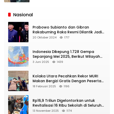
Siaran
Publik
Nasional
Prabowo Subianto dan Gibran
Rakabuming Raka Resmi Dilantik Jadi
Presiden dan Wapres RI
20 Oktober 2024
1717
Indonesia Dikepung 1.728 Gempa
Sepanjang Mei 2025, Berikut Wilayah
Yang Intens Diguncang!
3 Juni 2025
1439
Kolaka Utara Pecahkan Rekor MURI
Makan Bergizi Gratis Dengan Peserta
Terbanyak
18 Februari 2025
1196
Rp16,9 Triliun Digelontorkan untuk
Revitalisasi 16 Ribu Sekolah di Seluruh
Indonesia
13 November 2025
1174