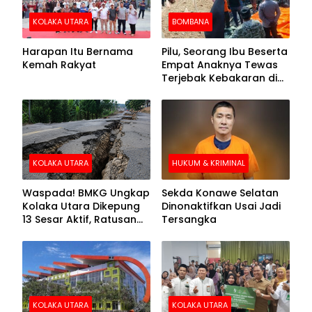
KOLAKA UTARA
BOMBANA
Harapan Itu Bernama
Pilu, Seorang Ibu Beserta
Kemah Rakyat
Empat Anaknya Tewas
Terjebak Kebakaran di
Bombana
KOLAKA UTARA
HUKUM & KRIMINAL
Waspada! BMKG Ungkap
Sekda Konawe Selatan
Kolaka Utara Dikepung
Dinonaktifkan Usai Jadi
13 Sesar Aktif, Ratusan
Tersangka
Gempa Sudah Terekam
KOLAKA UTARA
KOLAKA UTARA