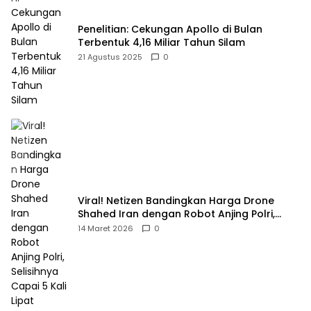
Penelitian: Cekungan Apollo di Bulan
Terbentuk 4,16 Miliar Tahun Silam
21 Agustus 2025
0
Viral! Netizen Bandingkan Harga Drone
Shahed Iran dengan Robot Anjing Polri,
Selisihnya Capai 5 Kali Lipat
14 Maret 2026
0