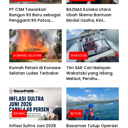
PT CSM Tawarkan
BAZNAS Kolaka Utara
Bangun RS Baru sebagai
Ubah Skema Bantuan
Pengganti RS Patoa,
Modal Usaha, Kini
Begini Respons Sekda
Disalurkan dalam Bentuk
Kolut
Barang Senilai Rp419,5
Juta
KONAWE SELATAN
WAKATOBI
Rumah Petani di Konawe
Tim SAR Cari Nelayan
Selatan Ludes Terbakar
Wakatobi yang Hilang
Melaut, Perahu
Ditemukan Mengapung
Kemasukan Air
BAUBAU
BUTON
Inflasi Sultra Juni 2026
Basarnas Tutup Operasi