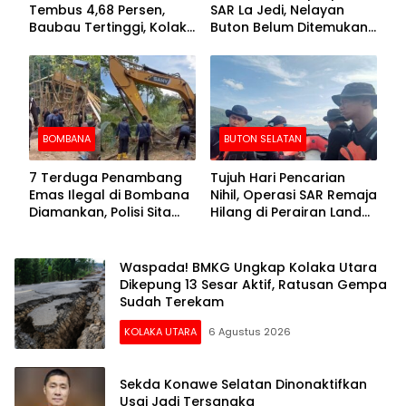
Tembus 4,68 Persen,
SAR La Jedi, Nelayan
Baubau Tertinggi, Kolaka
Buton Belum Ditemukan
Posisi Kedua
Setelah Sepekan Dicari
BOMBANA
BUTON SELATAN
7 Terduga Penambang
Tujuh Hari Pencarian
Emas Ilegal di Bombana
Nihil, Operasi SAR Remaja
Diamankan, Polisi Sita
Hilang di Perairan Lande
Mesin Dompeng hingga
Buton Selatan Dihentikan
Crusher
Waspada! BMKG Ungkap Kolaka Utara
Dikepung 13 Sesar Aktif, Ratusan Gempa
Sudah Terekam
KOLAKA UTARA
6 Agustus 2026
Sekda Konawe Selatan Dinonaktifkan
Usai Jadi Tersangka