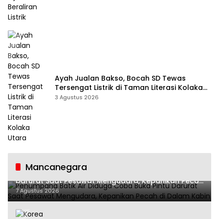
Ayah Jualan Bakso, Bocah SD Tewas
Tersengat Listrik di Taman Literasi Kolaka
Utara
3 Agustus 2026
Mancanegara
Penumpang Batik Air Diduga Coba Buka Pintu
Darurat Saat Pesawat Mengudara, Kepanikan Pecah
di Dalam Kabin
7 Agustus 2026