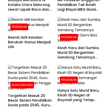
Budaya Membaca di
MK Putuskan Anggaran
Kolaka Utara Didorong
Pendidikan Tak Boleh
Lewat Lapak Baca dan
Lagi Biayai MBG Mulai
Diskusi
APBN 2028
PENDIDIKAN
Resmi! IAIN Kendari
PENDIDIKAN
Berubah Status Menjadi
UIN
Kisah Haru dari Sumba,
Murid SD Bergantian
Gendong Temannya
yang Difabel Demi Bisa
Sekolah
PENDIDIKAN
MANCANEGARA
Hanya Satu Murid Baru,
Kisah SD Negeri di
Targetkan Masuk 20
Boyolali yang Tetap
Besar Sistem Pendidikan
Semangat Membuka
Dunia pada 2045, Guru
Kelas
Dapat Tunjangan hingga