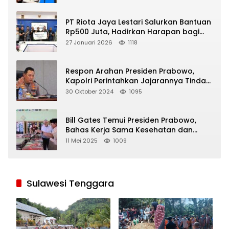
PT Riota Jaya Lestari Salurkan Bantuan
Rp500 Juta, Hadirkan Harapan bagi
Korban Bencana di Sumatera
27 Januari 2026
1118
Respon Arahan Presiden Prabowo,
Kapolri Perintahkan Jajarannya Tindak
Tegas Pelaku Judi Online
30 Oktober 2024
1095
Bill Gates Temui Presiden Prabowo,
Bahas Kerja Sama Kesehatan dan
Program Makan Bergizi Gratis
11 Mei 2025
1009
Sulawesi Tenggara