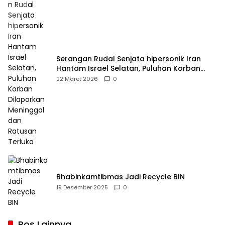
Serangan Rudal Senjata hipersonik Iran
Hantam Israel Selatan, Puluhan Korban
Dilaporkan Meninggal dan Ratusan Terluka
22 Maret 2026
0
Bhabinkamtibmas Jadi Recycle BIN
19 Desember 2025
0
Pos Lainnya