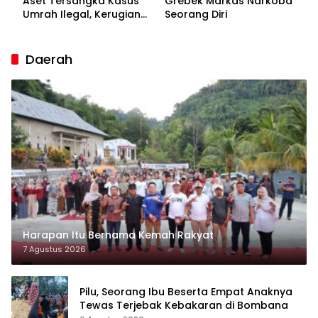
Aset Tersangka Kasus
Grebek Markas Narkoba
Umrah Ilegal, Kerugian
Seorang Diri
Korban Capai Rp7 Miliar
Daerah
Harapan Itu Bernama Kemah Rakyat
7 Agustus 2026
Pilu, Seorang Ibu Beserta Empat Anaknya
Tewas Terjebak Kebakaran di Bombana