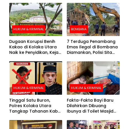
HUKUM & KRIMINAL
BOMBANA
Dugaan Korupsi Benih
7 Terduga Penambang
Kakao di Kolaka Utara
Emas Ilegal di Bombana
Naik ke Penyidikan, Kejari
Diamankan, Polisi Sita
Periksa Sejumlah Pihak
Mesin Dompeng hingga
Crusher
HUKUM & KRIMINAL
HUKUM & KRIMINAL
Tinggal Satu Buron,
Fakta-Fakta Bayi Baru
Polres Kolaka Utara
Dilahirkan Dibuang
Tangkap Tahanan Kabur
Ibunya di Toilet Masjid
ke-10 di Hari ke-21
Kolaka Utara
Pengejaran