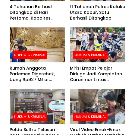
4 Tahanan Berhasil
11 Tahanan Polres Kolaka
Ditangkap di Hari
Utara Kabur, Satu
Pertama, Kapolres
Berhasil Ditangkap
Kolaka Utara Sarankan 7
Buronan Segera
Menyerahkan Diri
HUKUM & KRIMINAL
HUKUM & KRIMINAL
Rumah Anggota
Miris! Empat Pelajar
Parlemen Digerebek,
Diduga Jadi Komplotan
Uang Rp927 Miliar
Curanmor Lintas
hingga BH Emas Disita
Kabupaten
HUKUM & KRIMINAL
HUKUM & KRIMINAL
Polda Sultra Telusuri
Viral Video Emak-Emak