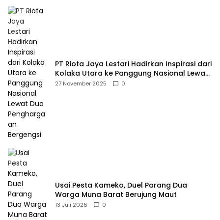
PT Riota Jaya Lestari Hadirkan Inspirasi dari
Kolaka Utara ke Panggung Nasional Lewat
Dua Penghargaan Bergengsi
27 November 2025
0
Usai Pesta Kameko, Duel Parang Dua
Warga Muna Barat Berujung Maut
13 Juli 2026
0