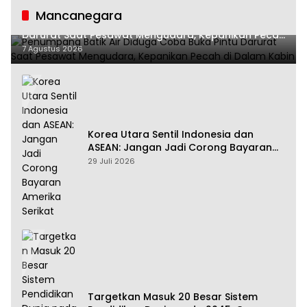
Mancanegara
Penumpang Batik Air Diduga Coba Buka Pintu
Darurat Saat Pesawat Mengudara, Kepanikan Pecah
di Dalam Kabin
7 Agustus 2026
Korea Utara Sentil Indonesia dan
ASEAN: Jangan Jadi Corong Bayaran
Amerika Serikat
29 Juli 2026
Targetkan Masuk 20 Besar Sistem