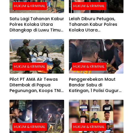
HUKUM & KRIMINAL
HUKUM & KRIMINAL
Satu Lagi Tahanan Kabur
Lelah Diburu Petugas,
Polres Kolaka Utara
Tahanan Kabur Polres
Ditangkap di Luwu Timur,
Kolaka Utara
Lima Masih Buron
Menyerahkan Diri
HUKUM & KRIMINAL
HUKUM & KRIMINAL
Pilot PT AMA Air Tewas
Penggerebekan Maut
Ditembak di Papua
Bandar Sabu di
Pegunungan, Koops TNI
Katingan, 1 Polisi Gugur
Habema Berhasil
dan 2 Hilang
Evakuasi Jenazah
Korban
HUKUM & KRIMINAL
HUKUM & KRIMINAL