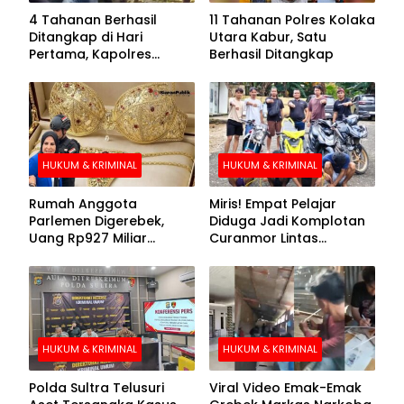
4 Tahanan Berhasil
11 Tahanan Polres Kolaka
Ditangkap di Hari
Utara Kabur, Satu
Pertama, Kapolres
Berhasil Ditangkap
Kolaka Utara Sarankan 7
Buronan Segera
Menyerahkan Diri
HUKUM & KRIMINAL
HUKUM & KRIMINAL
Rumah Anggota
Miris! Empat Pelajar
Parlemen Digerebek,
Diduga Jadi Komplotan
Uang Rp927 Miliar
Curanmor Lintas
hingga BH Emas Disita
Kabupaten
HUKUM & KRIMINAL
HUKUM & KRIMINAL
Polda Sultra Telusuri
Viral Video Emak-Emak