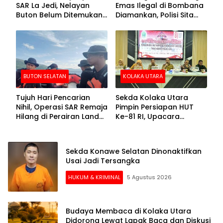
SAR La Jedi, Nelayan
Emas Ilegal di Bombana
Buton Belum Ditemukan
Diamankan, Polisi Sita
Setelah Sepekan Dicari
Mesin Dompeng hingga
Crusher
BUTON SELATAN
KOLAKA UTARA
Tujuh Hari Pencarian
Sekda Kolaka Utara
Nihil, Operasi SAR Remaja
Pimpin Persiapan HUT
Hilang di Perairan Lande
Ke-81 RI, Upacara
Buton Selatan Dihentikan
Dipusatkan di Lasusua
Sekda Konawe Selatan Dinonaktifkan
Usai Jadi Tersangka
HUKUM & KRIMINAL
5 Agustus 2026
Budaya Membaca di Kolaka Utara
Didorong Lewat Lapak Baca dan Diskusi