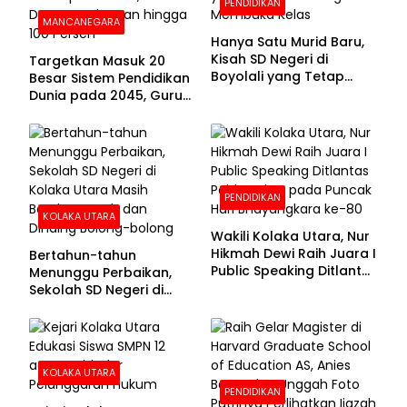
PENDIDIKAN
MANCANEGARA
Hanya Satu Murid Baru,
Kisah SD Negeri di
Targetkan Masuk 20
Boyolali yang Tetap
Besar Sistem Pendidikan
Semangat Membuka
Dunia pada 2045, Guru
Kelas
Dapat Tunjangan hingga
100 Persen
PENDIDIKAN
KOLAKA UTARA
Wakili Kolaka Utara, Nur
Hikmah Dewi Raih Juara I
Bertahun-tahun
Public Speaking Ditlantas
Menunggu Perbaikan,
Polda Sultra pada
Sekolah SD Negeri di
Puncak Hari
Kolaka Utara Masih
Bhayangkara ke-80
Beralas Tanah dan
Dinding Bolong-bolong
KOLAKA UTARA
PENDIDIKAN