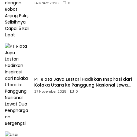
Selisihnya Capai 5 Kali Lipat
14 Maret 2026
0
PT Riota Jaya Lestari Hadirkan Inspirasi dari
Kolaka Utara ke Panggung Nasional Lewat
Dua Penghargaan Bergengsi
27 November 2025
0