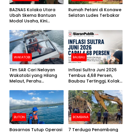
BAZNAS Kolaka Utara
Rumah Petani di Konawe
Ubah Skema Bantuan
Selatan Ludes Terbakar
Modal Usaha, Kini
Disalurkan dalam Bentuk
Barang Senilai Rp419,5
Juta
WAKATOBI
BAUBAU
Tim SAR Cari Nelayan
Inflasi Sultra Juni 2026
Wakatobi yang Hilang
Tembus 4,68 Persen,
Melaut, Perahu
Baubau Tertinggi, Kolaka
Ditemukan Mengapung
Posisi Kedua
Kemasukan Air
BUTON
BOMBANA
Basarnas Tutup Operasi
7 Terduga Penambang