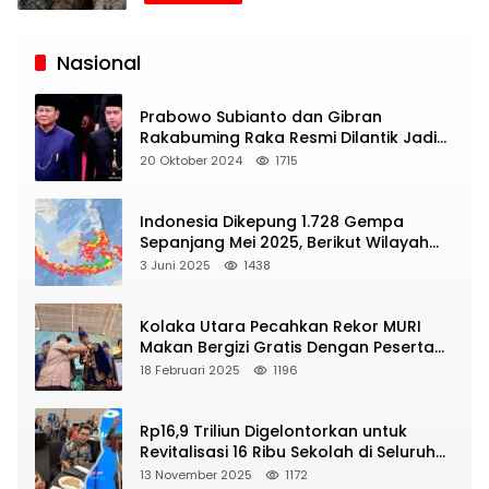
Siaran
Publik
Nasional
Prabowo Subianto dan Gibran
Rakabuming Raka Resmi Dilantik Jadi
Presiden dan Wapres RI
20 Oktober 2024
1715
Indonesia Dikepung 1.728 Gempa
Sepanjang Mei 2025, Berikut Wilayah
Yang Intens Diguncang!
3 Juni 2025
1438
Kolaka Utara Pecahkan Rekor MURI
Makan Bergizi Gratis Dengan Peserta
Terbanyak
18 Februari 2025
1196
Rp16,9 Triliun Digelontorkan untuk
Revitalisasi 16 Ribu Sekolah di Seluruh
Indonesia
13 November 2025
1172