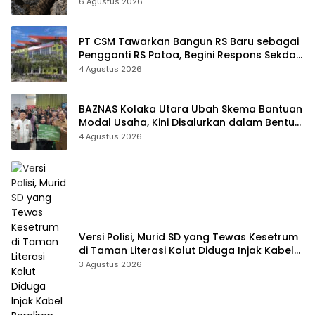
Sudah Terekam
6 Agustus 2026
PT CSM Tawarkan Bangun RS Baru sebagai
Pengganti RS Patoa, Begini Respons Sekda
Kolut
4 Agustus 2026
BAZNAS Kolaka Utara Ubah Skema Bantuan
Modal Usaha, Kini Disalurkan dalam Bentuk
Barang Senilai Rp419,5 Juta
4 Agustus 2026
Versi Polisi, Murid SD yang Tewas Kesetrum
di Taman Literasi Kolut Diduga Injak Kabel
Beraliran Listrik
3 Agustus 2026