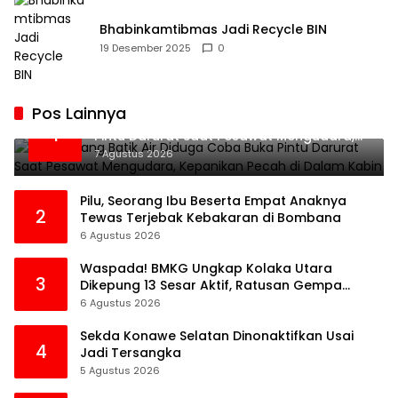
Bhabinkamtibmas Jadi Recycle BIN
19 Desember 2025
0
Pos Lainnya
Penumpang Batik Air Diduga Coba Buka
1
Pintu Darurat Saat Pesawat Mengudara,
Kepanikan Pecah di Dalam Kabin
7 Agustus 2026
Pilu, Seorang Ibu Beserta Empat Anaknya
2
Tewas Terjebak Kebakaran di Bombana
6 Agustus 2026
Waspada! BMKG Ungkap Kolaka Utara
3
Dikepung 13 Sesar Aktif, Ratusan Gempa
Sudah Terekam
6 Agustus 2026
Sekda Konawe Selatan Dinonaktifkan Usai
4
Jadi Tersangka
5 Agustus 2026