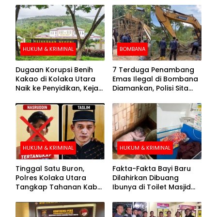
HUKUM & KRIMINAL
BOMBANA
Dugaan Korupsi Benih
7 Terduga Penambang
Kakao di Kolaka Utara
Emas Ilegal di Bombana
Naik ke Penyidikan, Kejari
Diamankan, Polisi Sita
Periksa Sejumlah Pihak
Mesin Dompeng hingga
Crusher
HUKUM & KRIMINAL
HUKUM & KRIMINAL
Tinggal Satu Buron,
Fakta-Fakta Bayi Baru
Polres Kolaka Utara
Dilahirkan Dibuang
Tangkap Tahanan Kabur
Ibunya di Toilet Masjid
ke-10 di Hari ke-21
Kolaka Utara
Pengejaran