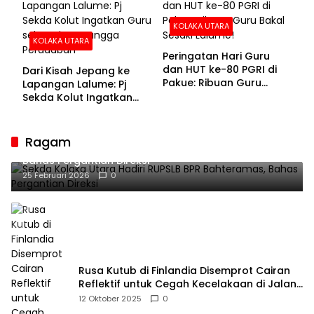
KOLAKA UTARA
KOLAKA UTARA
Peringatan Hari Guru
dan HUT ke-80 PGRI di
Dari Kisah Jepang ke
Pakue: Ribuan Guru
Lapangan Lalume: Pj
Bakal Sesaki Lalume!
Sekda Kolut Ingatkan
Guru sebagai
Penyangga Peradaban
Ragam
Sekda Kolaka Utara Hadiri RUPSLB BPR Bahteramas,
Bahas Pergantian Direksi
25 Februari 2026
0
Rusa Kutub di Finlandia Disemprot Cairan
Reflektif untuk Cegah Kecelakaan di Jalan
Raya
12 Oktober 2025
0