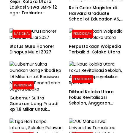
Kejari Kolaka Utara
Edukasi Siswa SMPN 12
Raih Gelar Magister di
agar Terhindar
Harvard Graduate
Pelanggaran Hukum
School of Education AS,
Anies Baswedan Unggah
Foto Putrinya Perlihatkan
NASIONAL
PENDIDIKAN
Ijazah
Status Guru Honorer
Perpustakaan Woipedia
Dihapus Mulai 2027
Terbaik di Kolaka Utara
PENDIDIKAN
PENDIDIKAN
Dikbud Kolaka Utara
Fokus Revitalisasi
Gubernur Sultra
Sekolah, Anggaran
Gunakan Uang Pribadi
Diproyeksikan Rp30
Rp 1,8 Miliar untuk
Miliar
Beasiswa Mahasiswa,
Pendaftaran Segera
Dibuka