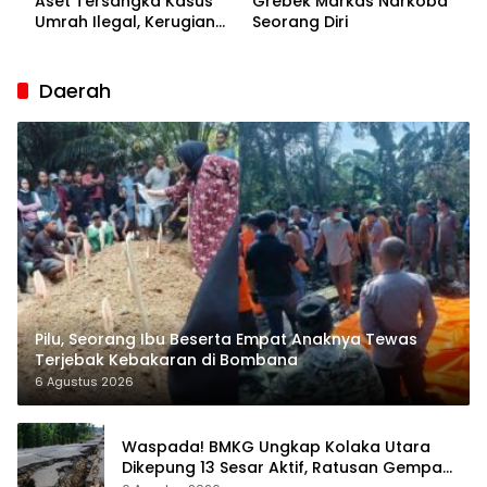
Aset Tersangka Kasus
Grebek Markas Narkoba
Umrah Ilegal, Kerugian
Seorang Diri
Korban Capai Rp7 Miliar
Daerah
Pilu, Seorang Ibu Beserta Empat Anaknya Tewas
Terjebak Kebakaran di Bombana
6 Agustus 2026
Waspada! BMKG Ungkap Kolaka Utara
Dikepung 13 Sesar Aktif, Ratusan Gempa