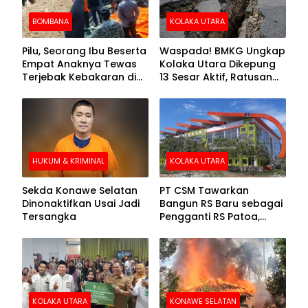
BOMBANA
KOLAKA UTARA
Pilu, Seorang Ibu Beserta
Waspada! BMKG Ungkap
Empat Anaknya Tewas
Kolaka Utara Dikepung
Terjebak Kebakaran di
13 Sesar Aktif, Ratusan
Bombana
Gempa Sudah Terekam
HUKUM & KRIMINAL
KOLAKA UTARA
Sekda Konawe Selatan
PT CSM Tawarkan
Dinonaktifkan Usai Jadi
Bangun RS Baru sebagai
Tersangka
Pengganti RS Patoa,
Begini Respons Sekda
Kolut
KOLAKA UTARA
KONAWE SELATAN