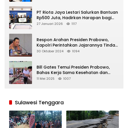
PT Riota Jaya Lestari Salurkan Bantuan
Rp500 Juta, Hadirkan Harapan bagi
Korban Bencana di Sumatera
27 Januari 2026
1117
Respon Arahan Presiden Prabowo,
Kapolri Perintahkan Jajarannya Tindak
Tegas Pelaku Judi Online
30 Oktober 2024
1094
Bill Gates Temui Presiden Prabowo,
Bahas Kerja Sama Kesehatan dan
Program Makan Bergizi Gratis
11 Mei 2025
1007
Sulawesi Tenggara