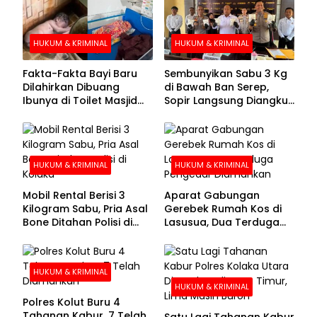
HUKUM & KRIMINAL
HUKUM & KRIMINAL
Fakta-Fakta Bayi Baru
Sembunyikan Sabu 3 Kg
Dilahirkan Dibuang
di Bawah Ban Serep,
Ibunya di Toilet Masjid
Sopir Langsung Diangkut
Kolaka Utara
Polisi
HUKUM & KRIMINAL
HUKUM & KRIMINAL
Mobil Rental Berisi 3
Aparat Gabungan
Kilogram Sabu, Pria Asal
Gerebek Rumah Kos di
Bone Ditahan Polisi di
Lasusua, Dua Terduga
Kolaka
Pengedar Diamankan
HUKUM & KRIMINAL
HUKUM & KRIMINAL
Polres Kolut Buru 4
Tahanan Kabur, 7 Telah
Satu Lagi Tahanan Kabur