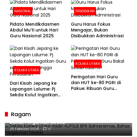
NASIONAL
PENDIDIKAN
Pidato Mendikdasmen
Guru Harus Fokus
Abdul Mu’ti untuk Hari
Mengajar, Bukan
Guru Nasional 2025
Disibukkan Administrasi
KOLAKA UTARA
KOLAKA UTARA
Peringatan Hari Guru
dan HUT ke-80 PGRI di
Dari Kisah Jepang ke
Pakue: Ribuan Guru
Lapangan Lalume: Pj
Bakal Sesaki Lalume!
Sekda Kolut Ingatkan
Guru sebagai
Penyangga Peradaban
Ragam
Sekda Kolaka Utara Hadiri RUPSLB BPR Bahteramas,
Bahas Pergantian Direksi
25 Februari 2026
0