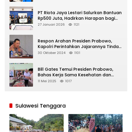
PT Riota Jaya Lestari Salurkan Bantuan
Rp500 Juta, Hadirkan Harapan bagi
Korban Bencana di Sumatera
27 Januari 2026
1121
Respon Arahan Presiden Prabowo,
Kapolri Perintahkan Jajarannya Tindak
Tegas Pelaku Judi Online
30 Oktober 2024
1101
Bill Gates Temui Presiden Prabowo,
Bahas Kerja Sama Kesehatan dan
Program Makan Bergizi Gratis
11 Mei 2025
1017
Sulawesi Tenggara