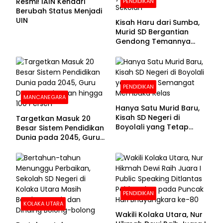
Resmi! IAIN Kendari
PENDIDIKAN
Berubah Status Menjadi
UIN
Kisah Haru dari Sumba,
Murid SD Bergantian
Gendong Temannya
yang Difabel Demi Bisa
Sekolah
PENDIDIKAN
MANCANEGARA
Hanya Satu Murid Baru,
Kisah SD Negeri di
Targetkan Masuk 20
Boyolali yang Tetap
Besar Sistem Pendidikan
Semangat Membuka
Dunia pada 2045, Guru
Kelas
Dapat Tunjangan hingga
100 Persen
PENDIDIKAN
KOLAKA UTARA
Wakili Kolaka Utara, Nur