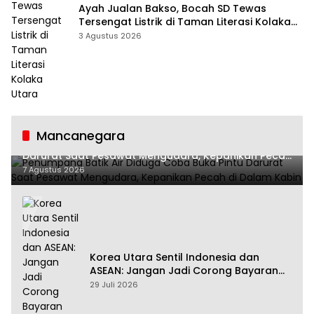
Ayah Jualan Bakso, Bocah SD Tewas
Tersengat Listrik di Taman Literasi Kolaka
Utara
3 Agustus 2026
Mancanegara
Penumpang Batik Air Diduga Coba Buka Pintu
Darurat Saat Pesawat Mengudara, Kepanikan Pecah
di Dalam Kabin
7 Agustus 2026
Korea Utara Sentil Indonesia dan
ASEAN: Jangan Jadi Corong Bayaran
Amerika Serikat
29 Juli 2026