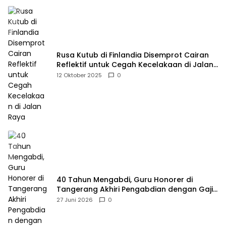
Rusa Kutub di Finlandia Disemprot Cairan
Reflektif untuk Cegah Kecelakaan di Jalan
Raya
12 Oktober 2025
0
40 Tahun Mengabdi, Guru Honorer di
Tangerang Akhiri Pengabdian dengan Gaji
Rp414 Ribu
27 Juni 2026
0