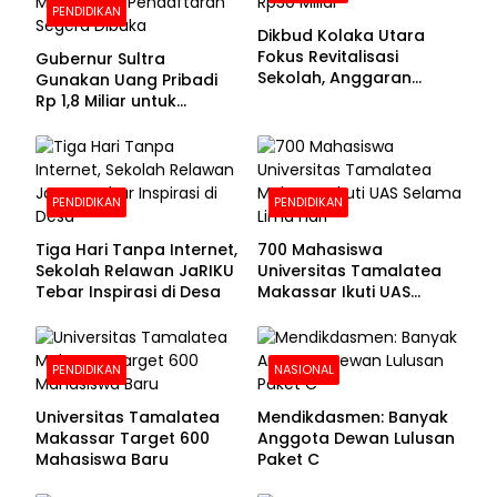
PENDIDIKAN
Dikbud Kolaka Utara
Fokus Revitalisasi
Gubernur Sultra
Sekolah, Anggaran
Gunakan Uang Pribadi
Diproyeksikan Rp30
Rp 1,8 Miliar untuk
Miliar
Beasiswa Mahasiswa,
Pendaftaran Segera
Dibuka
PENDIDIKAN
PENDIDIKAN
Tiga Hari Tanpa Internet,
700 Mahasiswa
Sekolah Relawan JaRIKU
Universitas Tamalatea
Tebar Inspirasi di Desa
Makassar Ikuti UAS
Selama Lima Hari
PENDIDIKAN
NASIONAL
Universitas Tamalatea
Mendikdasmen: Banyak
Makassar Target 600
Anggota Dewan Lulusan
Mahasiswa Baru
Paket C