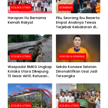
KOLAKA UTARA
BOMBANA
Harapan Itu Bernama
Pilu, Seorang Ibu Beserta
Kemah Rakyat
Empat Anaknya Tewas
Terjebak Kebakaran di
Bombana
KOLAKA UTARA
HUKUM & KRIMINAL
Waspada! BMKG Ungkap
Sekda Konawe Selatan
Kolaka Utara Dikepung
Dinonaktifkan Usai Jadi
13 Sesar Aktif, Ratusan
Tersangka
Gempa Sudah Terekam
KOLAKA UTARA
KOLAKA UTARA