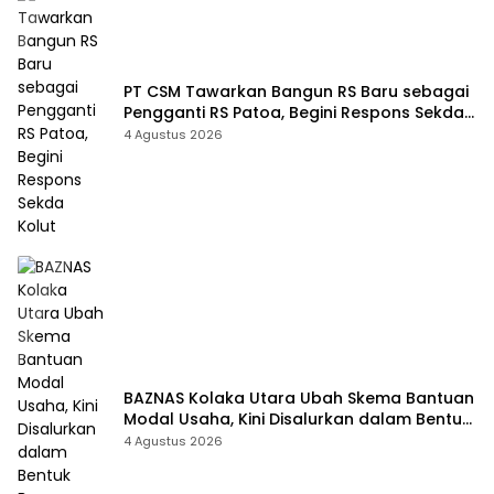
PT CSM Tawarkan Bangun RS Baru sebagai
Pengganti RS Patoa, Begini Respons Sekda
Kolut
4 Agustus 2026
BAZNAS Kolaka Utara Ubah Skema Bantuan
Modal Usaha, Kini Disalurkan dalam Bentuk
Barang Senilai Rp419,5 Juta
4 Agustus 2026