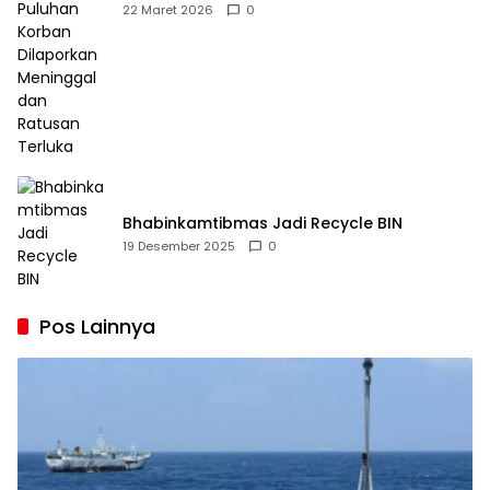
Dilaporkan Meninggal dan Ratusan Terluka
22 Maret 2026
0
Bhabinkamtibmas Jadi Recycle BIN
19 Desember 2025
0
Pos Lainnya