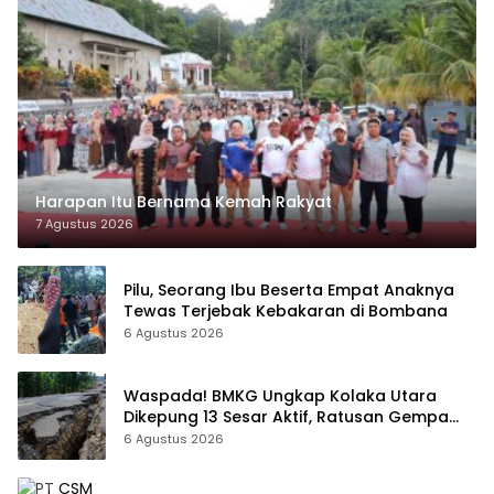
Harapan Itu Bernama Kemah Rakyat
7 Agustus 2026
Pilu, Seorang Ibu Beserta Empat Anaknya
Tewas Terjebak Kebakaran di Bombana
6 Agustus 2026
Waspada! BMKG Ungkap Kolaka Utara
Dikepung 13 Sesar Aktif, Ratusan Gempa
Sudah Terekam
6 Agustus 2026