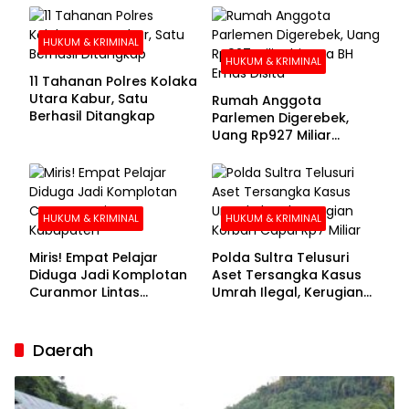
Buronan Segera
Menyerahkan Diri
HUKUM & KRIMINAL
HUKUM & KRIMINAL
11 Tahanan Polres Kolaka
Utara Kabur, Satu
Rumah Anggota
Berhasil Ditangkap
Parlemen Digerebek,
Uang Rp927 Miliar
hingga BH Emas Disita
HUKUM & KRIMINAL
HUKUM & KRIMINAL
Miris! Empat Pelajar
Polda Sultra Telusuri
Diduga Jadi Komplotan
Aset Tersangka Kasus
Curanmor Lintas
Umrah Ilegal, Kerugian
Kabupaten
Korban Capai Rp7 Miliar
Daerah