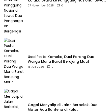
Kolaka Utara ke Panggung Nasional Lewat
Dua Penghargaan Bergengsi
27 November 2025
0
Usai Pesta Kameko, Duel Parang Dua
Warga Muna Barat Berujung Maut
13 Juli 2026
0
Gagal Menyalip di Jalan Berbelok, Dua
Motor Adu Banteng di Kolut