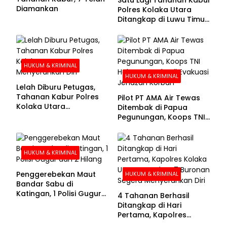
Diamankan
Polres Kolaka Utara
Ditangkap di Luwu Timur,
Lima Masih Buron
HUKUM & KRIMINAL
HUKUM & KRIMINAL
Lelah Diburu Petugas,
Tahanan Kabur Polres
Pilot PT AMA Air Tewas
Kolaka Utara
Ditembak di Papua
Menyerahkan Diri
Pegunungan, Koops TNI
Habema Berhasil
Evakuasi Jenazah
Korban
HUKUM & KRIMINAL
Penggerebekan Maut
HUKUM & KRIMINAL
Bandar Sabu di
Katingan, 1 Polisi Gugur
4 Tahanan Berhasil
dan 2 Hilang
Ditangkap di Hari
Pertama, Kapolres
Kolaka Utara Sarankan 7