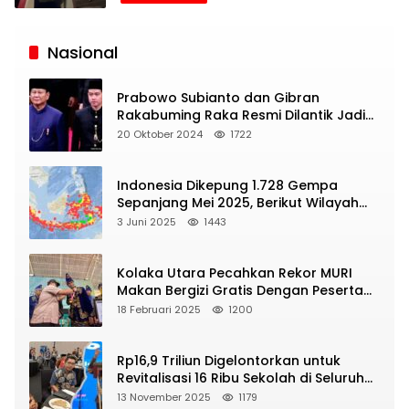
Siaran
Publik
Nasional
Prabowo Subianto dan Gibran
Rakabuming Raka Resmi Dilantik Jadi
Presiden dan Wapres RI
20 Oktober 2024
1722
Indonesia Dikepung 1.728 Gempa
Sepanjang Mei 2025, Berikut Wilayah
Yang Intens Diguncang!
3 Juni 2025
1443
Kolaka Utara Pecahkan Rekor MURI
Makan Bergizi Gratis Dengan Peserta
Terbanyak
18 Februari 2025
1200
Rp16,9 Triliun Digelontorkan untuk
Revitalisasi 16 Ribu Sekolah di Seluruh
Indonesia
13 November 2025
1179