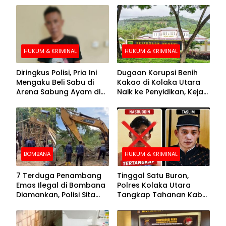
HUKUM & KRIMINAL
HUKUM & KRIMINAL
Diringkus Polisi, Pria Ini
Dugaan Korupsi Benih
Mengaku Beli Sabu di
Kakao di Kolaka Utara
Arena Sabung Ayam di
Naik ke Penyidikan, Kejari
Kolaka
Periksa Sejumlah Pihak
BOMBANA
HUKUM & KRIMINAL
7 Terduga Penambang
Tinggal Satu Buron,
Emas Ilegal di Bombana
Polres Kolaka Utara
Diamankan, Polisi Sita
Tangkap Tahanan Kabur
Mesin Dompeng hingga
ke-10 di Hari ke-21
Crusher
Pengejaran