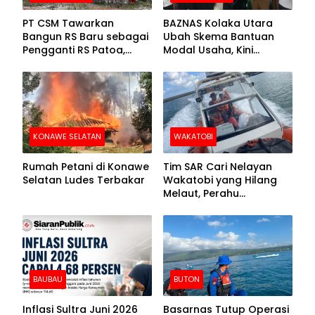
PT CSM Tawarkan
BAZNAS Kolaka Utara
Bangun RS Baru sebagai
Ubah Skema Bantuan
Pengganti RS Patoa,
Modal Usaha, Kini
Begini Respons Sekda
Disalurkan dalam Bentuk
Kolut
Barang Senilai Rp419,5
Juta
KONAWE SELATAN
WAKATOBI
Rumah Petani di Konawe
Tim SAR Cari Nelayan
Selatan Ludes Terbakar
Wakatobi yang Hilang
Melaut, Perahu
Ditemukan Mengapung
Kemasukan Air
BAUBAU
BUTON
Inflasi Sultra Juni 2026
Basarnas Tutup Operasi