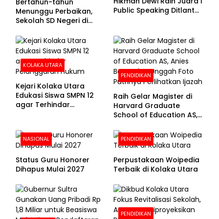
Hikmah Dewi Raih Juara I
Bertahun-tahun
Public Speaking Ditlantas
Menunggu Perbaikan,
Polda Sultra pada
Sekolah SD Negeri di
Puncak Hari
Kolaka Utara Masih
Bhayangkara ke-80
Beralas Tanah dan
Dinding Bolong-bolong
KOLAKA UTARA
PENDIDIKAN
Kejari Kolaka Utara
Edukasi Siswa SMPN 12
Raih Gelar Magister di
agar Terhindar
Harvard Graduate
Pelanggaran Hukum
School of Education AS,
Anies Baswedan Unggah
Foto Putrinya Perlihatkan
NASIONAL
PENDIDIKAN
Ijazah
Status Guru Honorer
Perpustakaan Woipedia
Dihapus Mulai 2027
Terbaik di Kolaka Utara
PENDIDIKAN