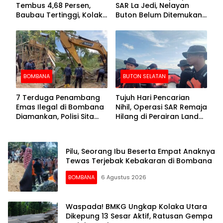
Tembus 4,68 Persen,
SAR La Jedi, Nelayan
Baubau Tertinggi, Kolaka
Buton Belum Ditemukan
Posisi Kedua
Setelah Sepekan Dicari
BOMBANA
BUTON SELATAN
7 Terduga Penambang
Tujuh Hari Pencarian
Emas Ilegal di Bombana
Nihil, Operasi SAR Remaja
Diamankan, Polisi Sita
Hilang di Perairan Lande
Mesin Dompeng hingga
Buton Selatan Dihentikan
Crusher
Pilu, Seorang Ibu Beserta Empat Anaknya
Tewas Terjebak Kebakaran di Bombana
BOMBANA
6 Agustus 2026
Waspada! BMKG Ungkap Kolaka Utara
Dikepung 13 Sesar Aktif, Ratusan Gempa