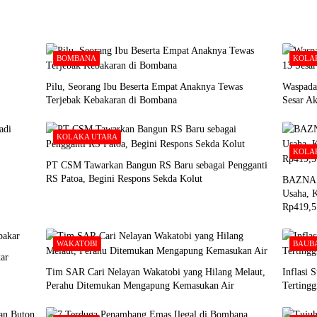
BOMBANA
KOLA
Pilu, Seorang Ibu Beserta Empat Anaknya Tewas
Waspada
Terjebak Kebakaran di Bombana
Sesar A
KOLAKA UTARA
KOLA
PT CSM Tawarkan Bangun RS Baru sebagai Pengganti
RS Patoa, Begini Respons Sekda Kolut
BAZNAS 
Usaha, K
Rp419,5
WAKATOBI
BAUB
ar
Tim SAR Cari Nelayan Wakatobi yang Hilang Melaut,
Inflasi 
Perahu Ditemukan Mengapung Kemasukan Air
Tertingg