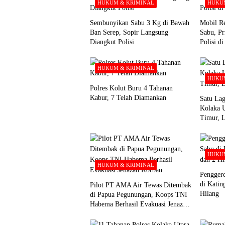
HUKUM & KRIMINAL
HUKUM
Sembunyikan Sabu 3 Kg di Bawah
Mobil Re
Ban Serep, Sopir Langsung
Sabu, Pr
Diangkut Polisi
Polisi d
HUKUM & KRIMINAL
HUKUM
Polres Kolut Buru 4 Tahanan
Kabur, 7 Telah Diamankan
Satu Lag
Kolaka 
Timur, 
HUKUM
HUKUM & KRIMINAL
Pengger
di Katin
Pilot PT AMA Air Tewas Ditembak
Hilang
di Papua Pegunungan, Koops TNI
Habema Berhasil Evakuasi Jenazah
Korban