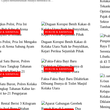
paya menumbuhkan budaya membaca di…
 & KRIMINAL
HUKUM & KRIMINAL
s Polisi, Pria Ini Mengaku
Dugaan Korupsi Benih Kakao di
bu di Arena Sabung Ayam
Kolaka Utara Naik ke Penyidikan,
a
Kejari Periksa Sejumlah Pihak
HUKUM & KRIMINAL
 & KRIMINAL
Fakta-Fakta Bayi Baru Dilahirkan
Dibuang Ibunya di Toilet Masjid
Satu Buron, Polres Kolaka
Kolaka Utara
ngkap Tahanan Kabur ke-
ri ke-21 Pengejaran