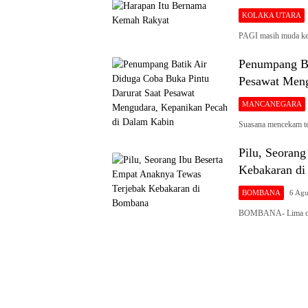
KOLAKA UTARA
PAGI masih muda ke
Penumpang Ba
Pesawat Meng
MANCANEGARA
Suasana mencekam te
Pilu, Seoran
Kebakaran d
BOMBANA
6 Agu
BOMBANA- Lima oran
Siaran
Publik