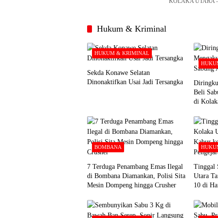
KOLAKA UTARA – U
Hukum & Kriminal
HUKUM & KRIMINAL
HUKUM
Sekda Konawe Selatan
Dinonaktifkan Usai Jadi Tersangka
Diringku
Beli Sa
di Kolak
BOMBANA
HUKUM
7 Terduga Penambang Emas Ilegal
Tinggal 
di Bombana Diamankan, Polisi Sita
Utara Ta
Mesin Dompeng hingga Crusher
10 di Ha