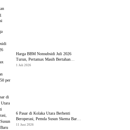
Harga BBM Nonsubsidi Juli 2026
Turun, Pertamax Masih Bertahan
Rp16.250 per Liter
1 Juli 2026
6 Pasar di Kolaka Utara Berhenti
Beroperasi, Pemda Susun Skema Baru
Pulihkan Perdagangan
11 Juni 2026