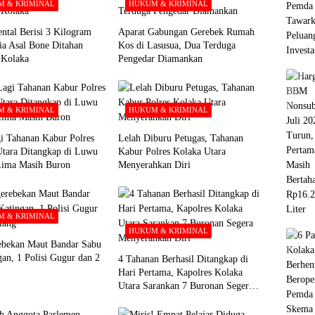
 & KRIMINAL
HUKUM & KRIMINAL
ntal Berisi 3 Kilogram
Aparat Gabungan Gerebek Rumah
ia Asal Bone Ditahan
Kos di Lasusua, Dua Terduga
i Kolaka
Pengedar Diamankan
 & KRIMINAL
HUKUM & KRIMINAL
i Tahanan Kabur Polres
Lelah Diburu Petugas, Tahanan
Utara Ditangkap di Luwu
Kabur Polres Kolaka Utara
Lima Masih Buron
Menyerahkan Diri
 & KRIMINAL
HUKUM & KRIMINAL
ebekan Maut Bandar Sabu
gan, 1 Polisi Gugur dan 2
4 Tahanan Berhasil Ditangkap di
Hari Pertama, Kapolres Kolaka
Utara Sarankan 7 Buronan Segera
Menyerahkan Diri