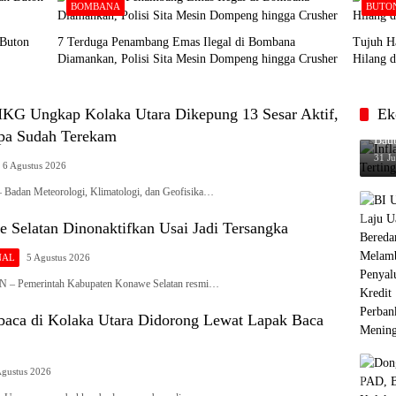
BOMBANA
BUTO
 Buton
7 Terduga Penambang Emas Ilegal di Bombana
Tujuh H
Diamankan, Polisi Sita Mesin Dompeng hingga Crusher
Hilang d
G Ungkap Kolaka Utara Dikepung 13 Sesar Aktif,
Ek
Infl
pa Sudah Terekam
Baub
31 Ju
6 Agustus 2026
dan Meteorologi, Klimatologi, dan Geofisika…
 Selatan Dinonaktifkan Usai Jadi Tersangka
NAL
5 Agustus 2026
Pemerintah Kabupaten Konawe Selatan resmi…
ca di Kolaka Utara Didorong Lewat Lapak Baca
Agustus 2026