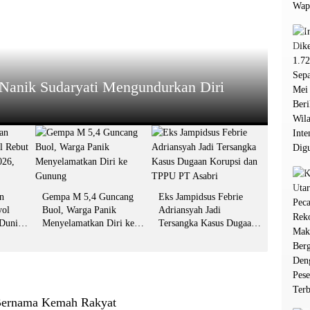
HEADL
tar Spanyol Rebut Gelar Juara Dunia
Gemp
Gun
13 Juli 2
n
Gempa M 5,4 Guncang
Eks Jampidsus Febrie
yol
Buol, Warga Panik
Adriansyah Jadi
 Dunia
Menyelamatkan Diri ke
Tersangka Kasus Dugaan
git Jari
Gunung
Korupsi dan TPPU PT
Asabri
Bernama Kemah Rakyat