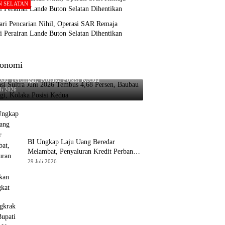
N SELATAN
ari Pencarian Nihil, Operasi SAR Remaja
i Perairan Lande Buton Selatan Dihentikan
onomi
asi Sultra Juni 2026 Tembus 4,68 Persen,
au Tertinggi, Kolaka Posisi Kedua
li 2026
BI Ungkap Laju Uang Beredar
Melambat, Penyaluran Kredit Perbankan
Meningkat
29 Juli 2026