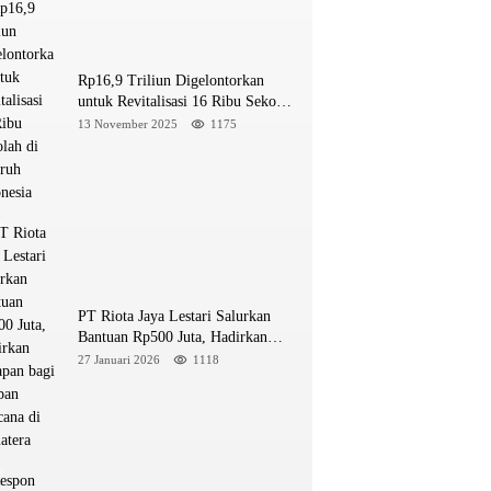
Rp16,9 Triliun Digelontorkan
untuk Revitalisasi 16 Ribu Sekolah
di Seluruh Indonesia
13 November 2025
1175
PT Riota Jaya Lestari Salurkan
Bantuan Rp500 Juta, Hadirkan
Harapan bagi Korban Bencana di
27 Januari 2026
1118
Sumatera