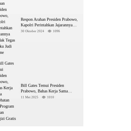
Respon Arahan Presiden Prabowo,
Kapolri Perintahkan Jajarannya
Tindak Tegas Pelaku Judi Online
30 Oktober 2024
1096
Bill Gates Temui Presiden
Prabowo, Bahas Kerja Sama
Kesehatan dan Program Makan
11 Mei 2025
1010
Bergizi Gratis