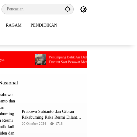
RAGAM
PENDIDIKAN
Penumpang Batik Air Diduga Coba Buka Pintu
Pilu, Seo
Darurat Saat Pesawat Mengudara, Kepanikan Pecah
Terjebak 
di Dalam Kabin
Nasional
Prabowo Subianto dan Gibran
Rakabuming Raka Resmi Dilantik
Jadi Presiden dan Wapres RI
20 Oktober 2024
1718