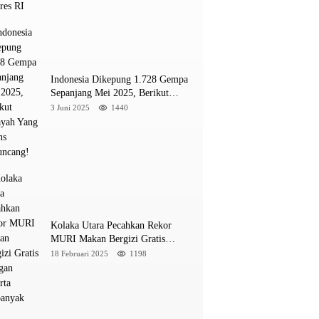
INE
a M 5,4 Guncang Buol, Warga Panik Menyelamat
Indonesia Dikepung 1.728 Gempa
ung
Sepanjang Mei 2025, Berikut
Wilayah Yang Intens Diguncang!
3 Juni 2025
1440
026
Kolaka Utara Pecahkan Rekor
MURI Makan Bergizi Gratis
Dengan Peserta Terbanyak
18 Februari 2025
1198