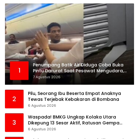
Penumpang Batik Air Diduga Coba Buka
1
Pintu Darurat Saat Pesawat Mengudara,
Kepanikan Pecah di Dalam Kabin
7 Agustus 2026
Pilu, Seorang Ibu Beserta Empat Anaknya
2
Tewas Terjebak Kebakaran di Bombana
6 Agustus 2026
Waspada! BMKG Ungkap Kolaka Utara
3
Dikepung 13 Sesar Aktif, Ratusan Gempa
Sudah Terekam
6 Agustus 2026