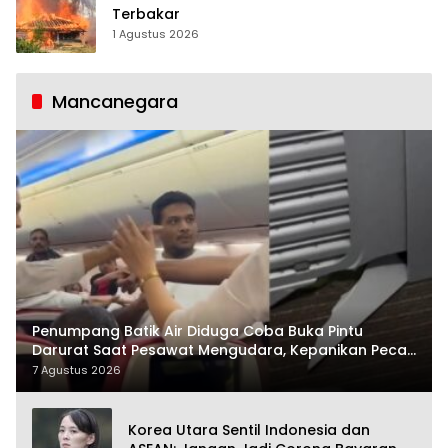
Terbakar
1 Agustus 2026
Mancanegara
Penumpang Batik Air Diduga Coba Buka Pintu
Darurat Saat Pesawat Mengudara, Kepanikan Pecah
di Dalam Kabin
7 Agustus 2026
Korea Utara Sentil Indonesia dan