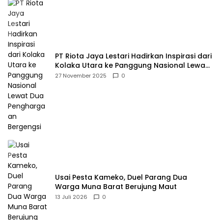
PT Riota Jaya Lestari Hadirkan Inspirasi dari
Kolaka Utara ke Panggung Nasional Lewat
Dua Penghargaan Bergengsi
27 November 2025
0
Usai Pesta Kameko, Duel Parang Dua
Warga Muna Barat Berujung Maut
13 Juli 2026
0