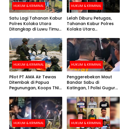
HUKUM & KRIMINAL
HUKUM & KRIMINAL
Satu Lagi Tahanan Kabur
Lelah Diburu Petugas,
Polres Kolaka Utara
Tahanan Kabur Polres
Ditangkap di Luwu Timur,
Kolaka Utara
Lima Masih Buron
Menyerahkan Diri
HUKUM & KRIMINAL
HUKUM & KRIMINAL
Pilot PT AMA Air Tewas
Penggerebekan Maut
Ditembak di Papua
Bandar Sabu di
Pegunungan, Koops TNI
Katingan, 1 Polisi Gugur
Habema Berhasil
dan 2 Hilang
Evakuasi Jenazah
Korban
HUKUM & KRIMINAL
HUKUM & KRIMINAL