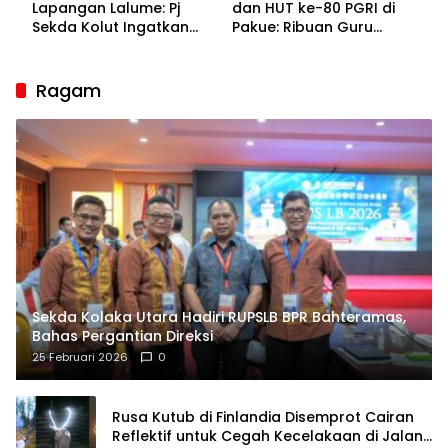
Lapangan Lalume: Pj
dan HUT ke-80 PGRI di
Sekda Kolut Ingatkan
Pakue: Ribuan Guru
Guru sebagai
Bakal Sesaki Lalume!
Penyangga Peradaban
Ragam
Sekda Kolaka Utara Hadiri RUPSLB BPR Bahteramas,
Bahas Pergantian Direksi
25 Februari 2026
0
Rusa Kutub di Finlandia Disemprot Cairan
Reflektif untuk Cegah Kecelakaan di Jalan