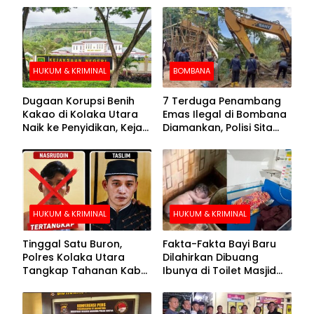
HUKUM & KRIMINAL
BOMBANA
Dugaan Korupsi Benih
7 Terduga Penambang
Kakao di Kolaka Utara
Emas Ilegal di Bombana
Naik ke Penyidikan, Kejari
Diamankan, Polisi Sita
Periksa Sejumlah Pihak
Mesin Dompeng hingga
Crusher
HUKUM & KRIMINAL
HUKUM & KRIMINAL
Tinggal Satu Buron,
Fakta-Fakta Bayi Baru
Polres Kolaka Utara
Dilahirkan Dibuang
Tangkap Tahanan Kabur
Ibunya di Toilet Masjid
ke-10 di Hari ke-21
Kolaka Utara
Pengejaran