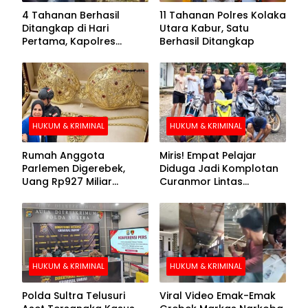
4 Tahanan Berhasil
11 Tahanan Polres Kolaka
Ditangkap di Hari
Utara Kabur, Satu
Pertama, Kapolres
Berhasil Ditangkap
Kolaka Utara Sarankan 7
Buronan Segera
Menyerahkan Diri
HUKUM & KRIMINAL
HUKUM & KRIMINAL
Rumah Anggota
Miris! Empat Pelajar
Parlemen Digerebek,
Diduga Jadi Komplotan
Uang Rp927 Miliar
Curanmor Lintas
hingga BH Emas Disita
Kabupaten
HUKUM & KRIMINAL
HUKUM & KRIMINAL
Polda Sultra Telusuri
Viral Video Emak-Emak