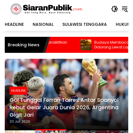
Langsung
ke
konten
HEADLINE
NASIONAL
SULAWESI TENGGARA
HUKUM 
Budaya Membaca di Kolaka Utara
Breaking News
Didorong Lewat Lapak Baca dan Diskusi
HEADLINE
Gol Tunggal Ferran Torres Antar Spanyol
Rebut Gelar Juara Dunia 2026, Argentina
Gigit Jari
20 Juli 2026