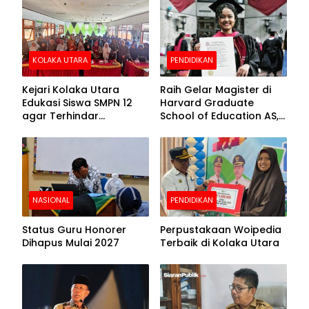
Beralas Tanah dan
Puncak Hari
Dinding Bolong-bolong
Bhayangkara ke-80
KOLAKA UTARA
PENDIDIKAN
Kejari Kolaka Utara
Raih Gelar Magister di
Edukasi Siswa SMPN 12
Harvard Graduate
agar Terhindar
School of Education AS,
Pelanggaran Hukum
Anies Baswedan Unggah
Foto Putrinya Perlihatkan
Ijazah
NASIONAL
PENDIDIKAN
Status Guru Honorer
Perpustakaan Woipedia
Dihapus Mulai 2027
Terbaik di Kolaka Utara