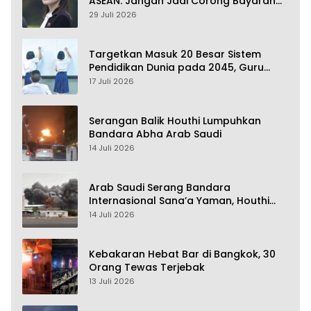
ASEAN: Jangan Jadi Corong Bayaran
Amerika Serikat
29 Juli 2026
Targetkan Masuk 20 Besar Sistem
Pendidikan Dunia pada 2045, Guru
Dapat Tunjangan hingga 100 Persen
17 Juli 2026
Serangan Balik Houthi Lumpuhkan
Bandara Abha Arab Saudi
14 Juli 2026
Arab Saudi Serang Bandara
Internasional Sana’a Yaman, Houthi
Siap Serang Balik
14 Juli 2026
Kebakaran Hebat Bar di Bangkok, 30
Orang Tewas Terjebak
13 Juli 2026