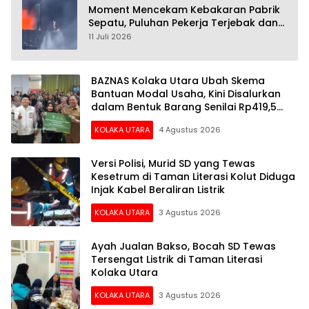
Moment Mencekam Kebakaran Pabrik
Sepatu, Puluhan Pekerja Terjebak dan
28 Orang Tewas
11 Juli 2026
BAZNAS Kolaka Utara Ubah Skema
Bantuan Modal Usaha, Kini Disalurkan
dalam Bentuk Barang Senilai Rp419,5
Juta
KOLAKA UTARA
4 Agustus 2026
Versi Polisi, Murid SD yang Tewas
Kesetrum di Taman Literasi Kolut Diduga
Injak Kabel Beraliran Listrik
KOLAKA UTARA
3 Agustus 2026
Ayah Jualan Bakso, Bocah SD Tewas
Tersengat Listrik di Taman Literasi
Kolaka Utara
KOLAKA UTARA
3 Agustus 2026