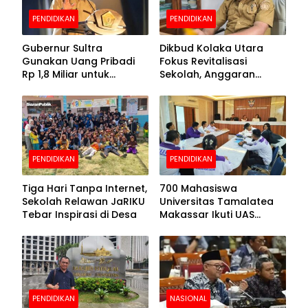
PENDIDIKAN
PENDIDIKAN
Gubernur Sultra
Dikbud Kolaka Utara
Gunakan Uang Pribadi
Fokus Revitalisasi
Rp 1,8 Miliar untuk
Sekolah, Anggaran
Beasiswa Mahasiswa,
Diproyeksikan Rp30
Pendaftaran Segera
Miliar
Dibuka
PENDIDIKAN
PENDIDIKAN
Tiga Hari Tanpa Internet,
700 Mahasiswa
Sekolah Relawan JaRIKU
Universitas Tamalatea
Tebar Inspirasi di Desa
Makassar Ikuti UAS
Selama Lima Hari
PENDIDIKAN
NASIONAL