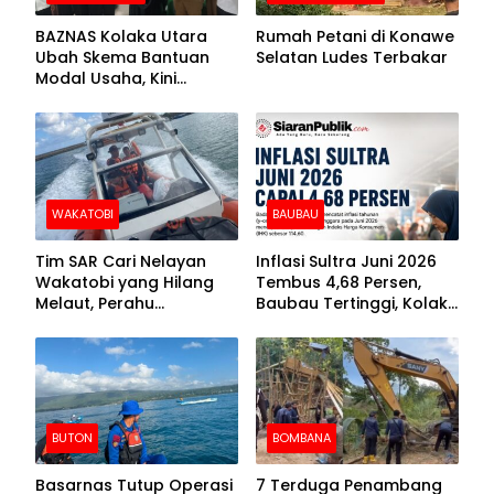
BAZNAS Kolaka Utara
Rumah Petani di Konawe
Ubah Skema Bantuan
Selatan Ludes Terbakar
Modal Usaha, Kini
Disalurkan dalam Bentuk
Barang Senilai Rp419,5
Juta
WAKATOBI
BAUBAU
Tim SAR Cari Nelayan
Inflasi Sultra Juni 2026
Wakatobi yang Hilang
Tembus 4,68 Persen,
Melaut, Perahu
Baubau Tertinggi, Kolaka
Ditemukan Mengapung
Posisi Kedua
Kemasukan Air
BUTON
BOMBANA
Basarnas Tutup Operasi
7 Terduga Penambang