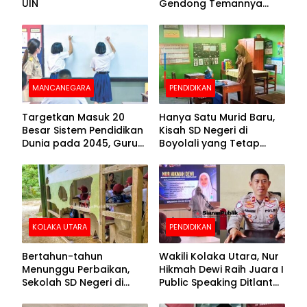
UIN
Gendong Temannya
yang Difabel Demi Bisa
Sekolah
MANCANEGARA
PENDIDIKAN
Targetkan Masuk 20
Hanya Satu Murid Baru,
Besar Sistem Pendidikan
Kisah SD Negeri di
Dunia pada 2045, Guru
Boyolali yang Tetap
Dapat Tunjangan hingga
Semangat Membuka
100 Persen
Kelas
KOLAKA UTARA
PENDIDIKAN
Bertahun-tahun
Wakili Kolaka Utara, Nur
Menunggu Perbaikan,
Hikmah Dewi Raih Juara I
Sekolah SD Negeri di
Public Speaking Ditlantas
Kolaka Utara Masih
Polda Sultra pada