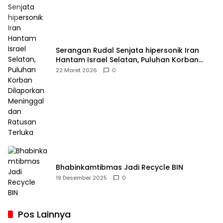
Serangan Rudal Senjata hipersonik Iran
Hantam Israel Selatan, Puluhan Korban
Dilaporkan Meninggal dan Ratusan Terluka
22 Maret 2026
0
Bhabinkamtibmas Jadi Recycle BIN
19 Desember 2025
0
Pos Lainnya