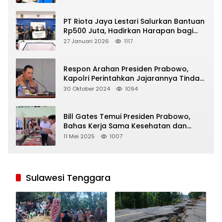
PT Riota Jaya Lestari Salurkan Bantuan
Rp500 Juta, Hadirkan Harapan bagi
Korban Bencana di Sumatera
27 Januari 2026
1117
Respon Arahan Presiden Prabowo,
Kapolri Perintahkan Jajarannya Tindak
Tegas Pelaku Judi Online
30 Oktober 2024
1094
Bill Gates Temui Presiden Prabowo,
Bahas Kerja Sama Kesehatan dan
Program Makan Bergizi Gratis
11 Mei 2025
1007
Sulawesi Tenggara