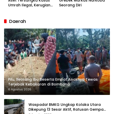
Aset Tersangka Kasus
Grebek Markas Narkoba
Umrah Ilegal, Kerugian
Seorang Diri
Korban Capai Rp7 Miliar
Daerah
Pilu, Seorang Ibu Beserta Empat Anaknya Tewas
Terjebak Kebakaran di Bombana
6 Agustus 2026
Waspada! BMKG Ungkap Kolaka Utara
Dikepung 13 Sesar Aktif, Ratusan Gempa