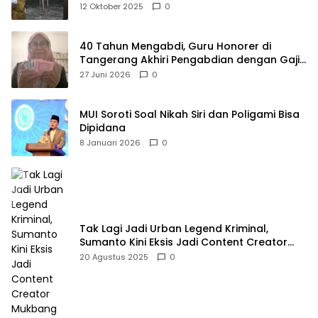
Raya
12 Oktober 2025
0
40 Tahun Mengabdi, Guru Honorer di
Tangerang Akhiri Pengabdian dengan Gaji
Rp414 Ribu
27 Juni 2026
0
MUI Soroti Soal Nikah Siri dan Poligami Bisa
Dipidana
8 Januari 2026
0
Tak Lagi Jadi Urban Legend Kriminal,
Sumanto Kini Eksis Jadi Content Creator
Mukbang
20 Agustus 2025
0