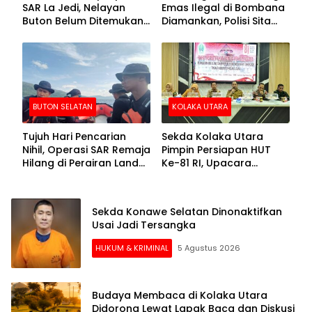
SAR La Jedi, Nelayan
Emas Ilegal di Bombana
Buton Belum Ditemukan
Diamankan, Polisi Sita
Setelah Sepekan Dicari
Mesin Dompeng hingga
Crusher
BUTON SELATAN
KOLAKA UTARA
Tujuh Hari Pencarian
Sekda Kolaka Utara
Nihil, Operasi SAR Remaja
Pimpin Persiapan HUT
Hilang di Perairan Lande
Ke-81 RI, Upacara
Buton Selatan Dihentikan
Dipusatkan di Lasusua
Sekda Konawe Selatan Dinonaktifkan
Usai Jadi Tersangka
HUKUM & KRIMINAL
5 Agustus 2026
Budaya Membaca di Kolaka Utara
Didorong Lewat Lapak Baca dan Diskusi