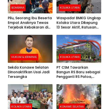
BOMBANA
KOLAKA UTARA
Pilu, Seorang Ibu Beserta
Waspada! BMKG Ungkap
Empat Anaknya Tewas
Kolaka Utara Dikepung
Terjebak Kebakaran di
13 Sesar Aktif, Ratusan
Bombana
Gempa Sudah Terekam
HUKUM & KRIMINAL
KOLAKA UTARA
Sekda Konawe Selatan
PT CSM Tawarkan
Dinonaktifkan Usai Jadi
Bangun RS Baru sebagai
Tersangka
Pengganti RS Patoa,
Begini Respons Sekda
Kolut
KOLAKA UTARA
KONAWE SELATAN