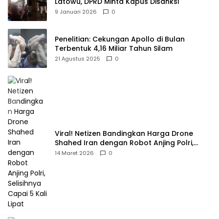
Latowu, DPRD Minta Kapus Disanksi
9 Januari 2026
0
Penelitian: Cekungan Apollo di Bulan
Terbentuk 4,16 Miliar Tahun Silam
21 Agustus 2025
0
Viral! Netizen Bandingkan Harga Drone
Shahed Iran dengan Robot Anjing Polri,
Selisihnya Capai 5 Kali Lipat
14 Maret 2026
0