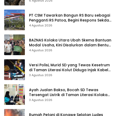
Sudah Terekam
6 Agustus 2026
PT CSM Tawarkan Bangun RS Baru sebagai
Pengganti RS Patoa, Begini Respons Sekda
Kolut
4 Agustus 2026
BAZNAS Kolaka Utara Ubah Skema Bantuan
Modal Usaha, Kini Disalurkan dalam Bentuk
Barang Senilai Rp419,5 Juta
4 Agustus 2026
Versi Polisi, Murid SD yang Tewas Kesetrum
di Taman Literasi Kolut Diduga Injak Kabel
Beraliran Listrik
3 Agustus 2026
Ayah Jualan Bakso, Bocah SD Tewas
Tersengat Listrik di Taman Literasi Kolaka
Utara
3 Agustus 2026
Rumah Petani di Konawe Selatan Ludes