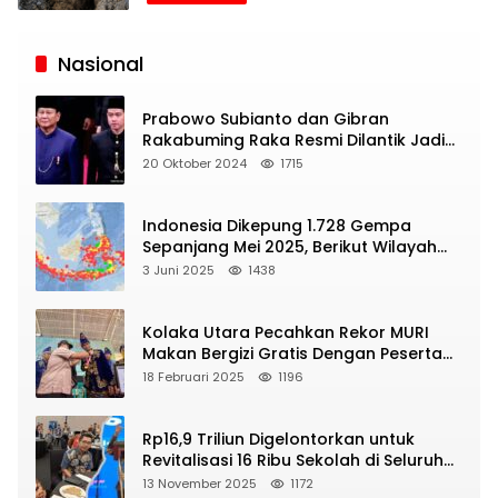
Siaran
Publik
Nasional
Prabowo Subianto dan Gibran
Rakabuming Raka Resmi Dilantik Jadi
Presiden dan Wapres RI
20 Oktober 2024
1715
Indonesia Dikepung 1.728 Gempa
Sepanjang Mei 2025, Berikut Wilayah
Yang Intens Diguncang!
3 Juni 2025
1438
Kolaka Utara Pecahkan Rekor MURI
Makan Bergizi Gratis Dengan Peserta
Terbanyak
18 Februari 2025
1196
Rp16,9 Triliun Digelontorkan untuk
Revitalisasi 16 Ribu Sekolah di Seluruh
Indonesia
13 November 2025
1172