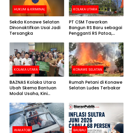
HUKUM & KRIMINAL
KOLAKA UTARA
Sekda Konawe Selatan
PT CSM Tawarkan
Dinonaktifkan Usai Jadi
Bangun RS Baru sebagai
Tersangka
Pengganti RS Patoa,
Begini Respons Sekda
Kolut
KOLAKA UTARA
KONAWE SELATAN
BAZNAS Kolaka Utara
Rumah Petani di Konawe
Ubah Skema Bantuan
Selatan Ludes Terbakar
Modal Usaha, Kini
Disalurkan dalam Bentuk
Barang Senilai Rp419,5
Juta
WAKATOBI
BAUBAU