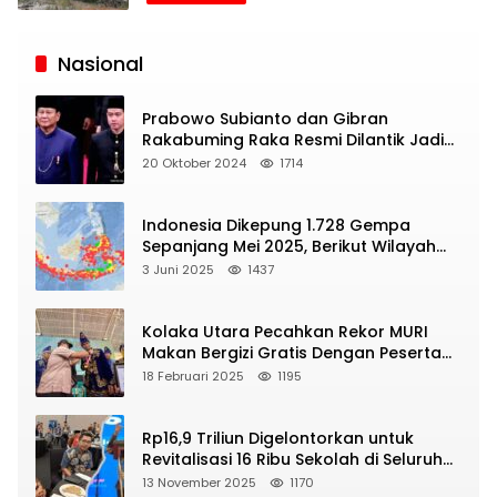
Siaran
Publik
Nasional
Prabowo Subianto dan Gibran
Rakabuming Raka Resmi Dilantik Jadi
Presiden dan Wapres RI
20 Oktober 2024
1714
Indonesia Dikepung 1.728 Gempa
Sepanjang Mei 2025, Berikut Wilayah
Yang Intens Diguncang!
3 Juni 2025
1437
Kolaka Utara Pecahkan Rekor MURI
Makan Bergizi Gratis Dengan Peserta
Terbanyak
18 Februari 2025
1195
Rp16,9 Triliun Digelontorkan untuk
Revitalisasi 16 Ribu Sekolah di Seluruh
Indonesia
13 November 2025
1170