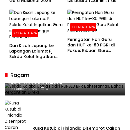
Guru Nasional 2025
Disibukkan Administrasi
KOLAKA UTARA
KOLAKA UTARA
Peringatan Hari Guru
dan HUT ke-80 PGRI di
Dari Kisah Jepang ke
Pakue: Ribuan Guru
Lapangan Lalume: Pj
Bakal Sesaki Lalume!
Sekda Kolut Ingatkan
Guru sebagai
Penyangga Peradaban
Ragam
Sekda Kolaka Utara Hadiri RUPSLB BPR Bahteramas,
Bahas Pergantian Direksi
25 Februari 2026
0
Rusa Kutub di Finlandia Disemprot Cairan