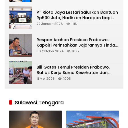
PT Riota Jaya Lestari Salurkan Bantuan
Rp500 Juta, Hadirkan Harapan bagi
Korban Bencana di Sumatera
27 Januari 2026
1115
Respon Arahan Presiden Prabowo,
Kapolri Perintahkan Jajarannya Tindak
Tegas Pelaku Judi Online
30 Oktober 2024
1092
Bill Gates Temui Presiden Prabowo,
Bahas Kerja Sama Kesehatan dan
Program Makan Bergizi Gratis
11 Mei 2025
1005
Sulawesi Tenggara