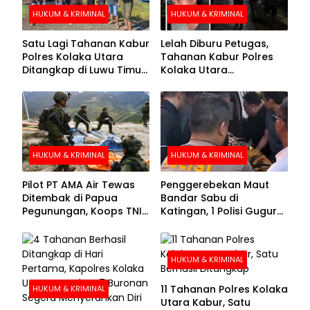
HUKUM & KRIMINAL
HUKUM & KRIMINAL
Satu Lagi Tahanan Kabur
Lelah Diburu Petugas,
Polres Kolaka Utara
Tahanan Kabur Polres
Ditangkap di Luwu Timur,
Kolaka Utara
Lima Masih Buron
Menyerahkan Diri
HUKUM & KRIMINAL
HUKUM & KRIMINAL
Pilot PT AMA Air Tewas
Penggerebekan Maut
Ditembak di Papua
Bandar Sabu di
Pegunungan, Koops TNI
Katingan, 1 Polisi Gugur
Habema Berhasil
dan 2 Hilang
Evakuasi Jenazah
Korban
HUKUM & KRIMINAL
11 Tahanan Polres Kolaka
HUKUM & KRIMINAL
Utara Kabur, Satu