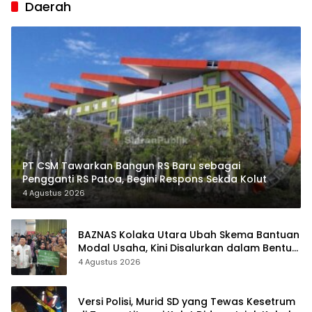
Daerah
PT CSM Tawarkan Bangun RS Baru sebagai
Pengganti RS Patoa, Begini Respons Sekda Kolut
4 Agustus 2026
BAZNAS Kolaka Utara Ubah Skema Bantuan
Modal Usaha, Kini Disalurkan dalam Bentuk
Barang Senilai Rp419,5 Juta
4 Agustus 2026
Versi Polisi, Murid SD yang Tewas Kesetrum