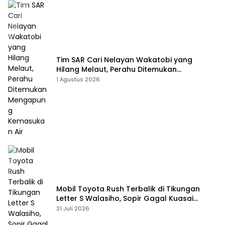
Tim SAR Cari Nelayan Wakatobi yang
Hilang Melaut, Perahu Ditemukan
Mengapung Kemasukan Air
1 Agustus 2026
Mobil Toyota Rush Terbalik di Tikungan
Letter S Walasiho, Sopir Gagal Kuasai
Kendaraan
31 Juli 2026