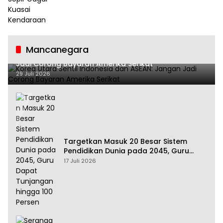
Mancanegara
Korea Utara Sentil Indonesia dan ASEAN: Jangan
Jadi Corong Bayaran Amerika Serikat
29 Juli 2026
Targetkan Masuk 20 Besar Sistem
Pendidikan Dunia pada 2045, Guru
Dapat Tunjangan hingga 100 Persen
17 Juli 2026