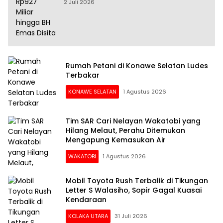
Disita
2 Juli 2026
Rumah Petani di Konawe Selatan Ludes
Terbakar
KONAWE SELATAN
1 Agustus 2026
Tim SAR Cari Nelayan Wakatobi yang
Hilang Melaut, Perahu Ditemukan
Mengapung Kemasukan Air
WAKATOBI
1 Agustus 2026
Mobil Toyota Rush Terbalik di Tikungan
Letter S Walasiho, Sopir Gagal Kuasai
Kendaraan
KOLAKA UTARA
31 Juli 2026