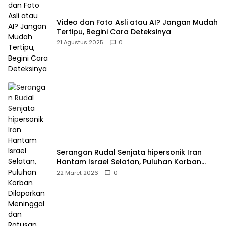
Video dan Foto Asli atau AI? Jangan Mudah
Tertipu, Begini Cara Deteksinya
21 Agustus 2025
0
Serangan Rudal Senjata hipersonik Iran
Hantam Israel Selatan, Puluhan Korban
Dilaporkan Meninggal dan Ratusan Terluka
22 Maret 2026
0