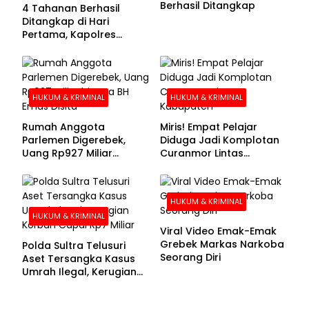
Berhasil Ditangkap
4 Tahanan Berhasil
Ditangkap di Hari
Pertama, Kapolres
Kolaka Utara Sarankan 7
Buronan Segera
Menyerahkan Diri
HUKUM & KRIMINAL
HUKUM & KRIMINAL
Rumah Anggota
Miris! Empat Pelajar
Parlemen Digerebek,
Diduga Jadi Komplotan
Uang Rp927 Miliar
Curanmor Lintas
hingga BH Emas Disita
Kabupaten
HUKUM & KRIMINAL
HUKUM & KRIMINAL
Viral Video Emak-Emak
Grebek Markas Narkoba
Polda Sultra Telusuri
Seorang Diri
Aset Tersangka Kasus
Umrah Ilegal, Kerugian
Korban Capai Rp7 Miliar