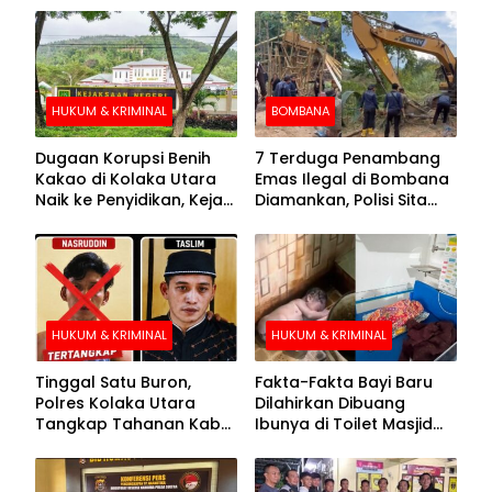
HUKUM & KRIMINAL
BOMBANA
Dugaan Korupsi Benih
7 Terduga Penambang
Kakao di Kolaka Utara
Emas Ilegal di Bombana
Naik ke Penyidikan, Kejari
Diamankan, Polisi Sita
Periksa Sejumlah Pihak
Mesin Dompeng hingga
Crusher
HUKUM & KRIMINAL
HUKUM & KRIMINAL
Tinggal Satu Buron,
Fakta-Fakta Bayi Baru
Polres Kolaka Utara
Dilahirkan Dibuang
Tangkap Tahanan Kabur
Ibunya di Toilet Masjid
ke-10 di Hari ke-21
Kolaka Utara
Pengejaran