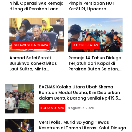
Nihil, Operasi SAR Remaja
Pimpin Persiapan HUT
Hilang di Perairan Lande
Ke-81 RI, Upacara
Buton Selatan Dihentikan
Dipusatkan di Lasusua
SULAWESI TENGGARA
BUTON SELATAN
Ahmad Safei Soroti
Remaja 14 Tahun Diduga
Buruknya Konektivitas
Terjatuh dari Kapal di
Laut Sultra, Minta
Perairan Buton Selatan,
Kemenhub Benahi Tol
Tim SAR Lakukan
Laut hingga KSOP
Pencarian
BAZNAS Kolaka Utara Ubah Skema
Bantuan Modal Usaha, Kini Disalurkan
dalam Bentuk Barang Senilai Rp419,5
Juta
KOLAKA UTARA
4 Agustus 2026
Versi Polisi, Murid SD yang Tewas
Kesetrum di Taman Literasi Kolut Diduga