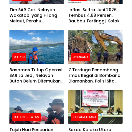
Tim SAR Cari Nelayan
Inflasi Sultra Juni 2026
Wakatobi yang Hilang
Tembus 4,68 Persen,
Melaut, Perahu
Baubau Tertinggi, Kolaka
Ditemukan Mengapung
Posisi Kedua
Kemasukan Air
BUTON
BOMBANA
Basarnas Tutup Operasi
7 Terduga Penambang
SAR La Jedi, Nelayan
Emas Ilegal di Bombana
Buton Belum Ditemukan
Diamankan, Polisi Sita
Setelah Sepekan Dicari
Mesin Dompeng hingga
Crusher
BUTON SELATAN
KOLAKA UTARA
Tujuh Hari Pencarian
Sekda Kolaka Utara