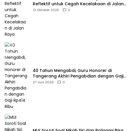
Reflektif untuk Cegah Kecelakaan di Jalan
Raya
12 Oktober 2025
0
40 Tahun Mengabdi, Guru Honorer di
Tangerang Akhiri Pengabdian dengan Gaji
Rp414 Ribu
27 Juni 2026
0
MUI Soroti Soal Nikah Siri dan Poligami Bisa