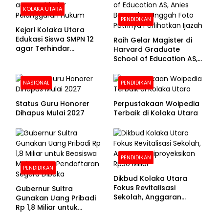
KOLAKA UTARA
PENDIDIKAN
Kejari Kolaka Utara
Edukasi Siswa SMPN 12
Raih Gelar Magister di
agar Terhindar
Harvard Graduate
Pelanggaran Hukum
School of Education AS,
Anies Baswedan Unggah
Foto Putrinya Perlihatkan
NASIONAL
PENDIDIKAN
Ijazah
Status Guru Honorer
Perpustakaan Woipedia
Dihapus Mulai 2027
Terbaik di Kolaka Utara
PENDIDIKAN
PENDIDIKAN
Dikbud Kolaka Utara
Fokus Revitalisasi
Gubernur Sultra
Sekolah, Anggaran
Gunakan Uang Pribadi
Diproyeksikan Rp30
Rp 1,8 Miliar untuk
Miliar
Beasiswa Mahasiswa,