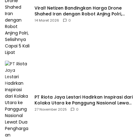
Viral! Netizen Bandingkan Harga Drone
Shahed Iran dengan Robot Anjing Polri,
Selisihnya Capai 5 Kali Lipat
14 Maret 2026
0
PT Riota Jaya Lestari Hadirkan Inspirasi dari
Kolaka Utara ke Panggung Nasional Lewat
Dua Penghargaan Bergengsi
27 November 2025
0