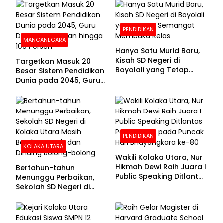
Sekolah
PENDIDIKAN
MANCANEGARA
Hanya Satu Murid Baru,
Kisah SD Negeri di
Targetkan Masuk 20
Boyolali yang Tetap
Besar Sistem Pendidikan
Semangat Membuka
Dunia pada 2045, Guru
Kelas
Dapat Tunjangan hingga
100 Persen
PENDIDIKAN
KOLAKA UTARA
Wakili Kolaka Utara, Nur
Hikmah Dewi Raih Juara I
Bertahun-tahun
Public Speaking Ditlantas
Menunggu Perbaikan,
Polda Sultra pada
Sekolah SD Negeri di
Puncak Hari
Kolaka Utara Masih
Bhayangkara ke-80
Beralas Tanah dan
Dinding Bolong-bolong