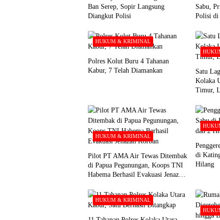
Ban Serep, Sopir Langsung
Sabu, Pr
Diangkut Polisi
Polisi d
HUKUM & KRIMINAL
HUKUM
Polres Kolut Buru 4 Tahanan
Kabur, 7 Telah Diamankan
Satu Lag
Kolaka 
Timur, 
HUKUM
HUKUM & KRIMINAL
Pengger
di Katin
Pilot PT AMA Air Tewas Ditembak
Hilang
di Papua Pegunungan, Koops TNI
Habema Berhasil Evakuasi Jenazah
Korban
HUKUM & KRIMINAL
HUKUM
11 Tahanan Polres Kolaka Utara