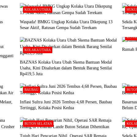
KOLAKA UTARA
HUKU
as
Waspada! BMKG Ungkap Kolaka Utara Dikepung 13
Sekda Ko
Sesar Aktif, Ratusan Gempa Sudah Terekam
Tersang
KONA
Rumah P
KOLAKA UTARA
ngganti
BAZNAS Kolaka Utara Ubah Skema Bantuan Modal
Usaha, Kini Disalurkan dalam Bentuk Barang Senilai
Rp419,5 Juta
BAUBAU
BUTO
Melaut,
Inflasi Sultra Juni 2026 Tembus 4,68 Persen, Baubau
Basarna
Tertinggi, Kolaka Posisi Kedua
Belum D
BUTON SELATAN
KOLA
Tujuh Hari Pencarian Nihil, Operasi SAR Remaja
Sekda K