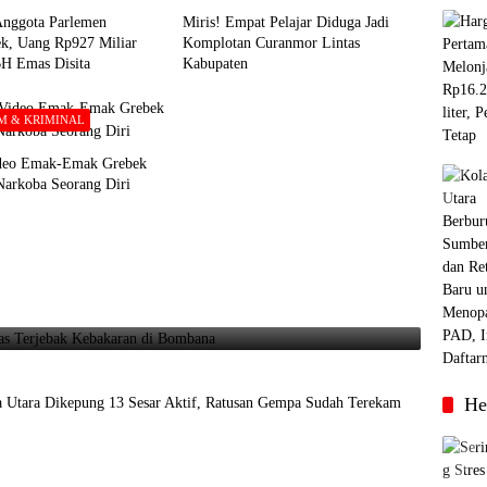
nggota Parlemen
Miris! Empat Pelajar Diduga Jadi
k, Uang Rp927 Miliar
Komplotan Curanmor Lintas
BH Emas Disita
Kabupaten
 & KRIMINAL
ideo Emak-Emak Grebek
Narkoba Seorang Diri
as Terjebak Kebakaran di Bombana
He
tara Dikepung 13 Sesar Aktif, Ratusan Gempa Sudah Terekam