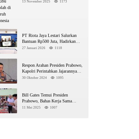
di Seluruh Indonesia
13 November 2025
1173
PT Riota Jaya Lestari Salurkan
Bantuan Rp500 Juta, Hadirkan
Harapan bagi Korban Bencana di
27 Januari 2026
1118
Sumatera
Respon Arahan Presiden Prabowo,
Kapolri Perintahkan Jajarannya
Tindak Tegas Pelaku Judi Online
30 Oktober 2024
1095
Bill Gates Temui Presiden
Prabowo, Bahas Kerja Sama
Kesehatan dan Program Makan
11 Mei 2025
1007
Bergizi Gratis