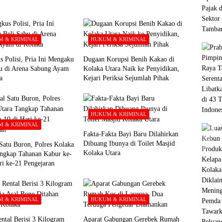
 & KRIMINAL
HUKUM & KRIMINAL
s Polisi, Pria Ini Mengaku
Dugaan Korupsi Benih Kakao di
bu di Arena Sabung Ayam
Kolaka Utara Naik ke Penyidikan,
a
Kejari Periksa Sejumlah Pihak
HUKUM & KRIMINAL
 & KRIMINAL
Fakta-Fakta Bayi Baru Dilahirkan
Dibuang Ibunya di Toilet Masjid
Satu Buron, Polres Kolaka
Kolaka Utara
ngkap Tahanan Kabur ke-
ri ke-21 Pengejaran
 & KRIMINAL
HUKUM & KRIMINAL
ntal Berisi 3 Kilogram
Aparat Gabungan Gerebek Rumah