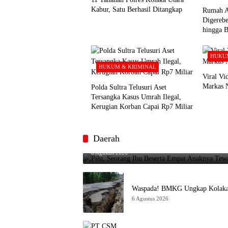
Kabur, Satu Berhasil Ditangkap
Rumah A
Digerebe
hingga 
HUKUM
HUKUM & KRIMINAL
Viral V
Markas 
Polda Sultra Telusuri Aset
Tersangka Kasus Umrah Ilegal,
Kerugian Korban Capai Rp7 Miliar
Daerah
Pilu, Seorang Ibu Beserta Empat Anaknya Tew
6 Agustus 2026
Waspada! BMKG Ungkap Kolaka U
6 Agustus 2026