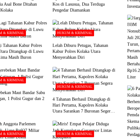
ia Asal Bone Ditahan
Kos di Lasusua, Dua Terduga
i Kolaka
Pengedar Diamankan
 & KRIMINAL
HUKUM & KRIMINAL
i Tahanan Kabur Polres
Lelah Diburu Petugas, Tahanan
Utara Ditangkap di Luwu
Kabur Polres Kolaka Utara
Lima Masih Buron
Menyerahkan Diri
 & KRIMINAL
HUKUM & KRIMINAL
ebekan Maut Bandar Sabu
gan, 1 Polisi Gugur dan 2
4 Tahanan Berhasil Ditangkap di
Hari Pertama, Kapolres Kolaka
Utara Sarankan 7 Buronan Segera
Menyerahkan Diri
 & KRIMINAL
HUKUM & KRIMINAL