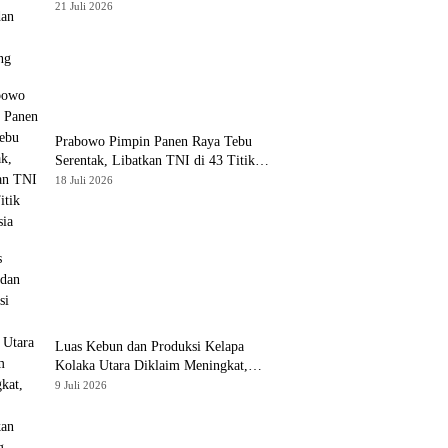
Tambang
21 Juli 2026
Prabowo Pimpin Panen Raya Tebu
Serentak, Libatkan TNI di 43 Titik
Indonesia
18 Juli 2026
Luas Kebun dan Produksi Kelapa
Kolaka Utara Diklaim Meningkat,
Pemda Tawarkan Peluang Investasi
9 Juli 2026