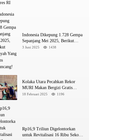
Indonesia Dikepung 1.728 Gempa
Sepanjang Mei 2025, Berikut
Wilayah Yang Intens Diguncang!
3 Juni 2025
1438
Kolaka Utara Pecahkan Rekor
MURI Makan Bergizi Gratis
Dengan Peserta Terbanyak
18 Februari 2025
1196
Rp16,9 Triliun Digelontorkan
untuk Revitalisasi 16 Ribu Sekolah