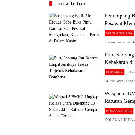
Berita Terbaru
Penumpang Ba
Pesawat Meng
MANCANEGARA
Suasana mencekam te
Pilu, Seoran
Kebakaran d
BOMBANA
6 Agu
BOMBANA- Lima oran
Waspada! BMK
Ratusan Gem
KOLAKA UTARA
KOLAKA UTARA – Ba
Siaran
Publik