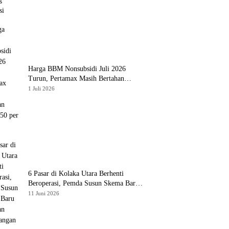
Harga BBM Nonsubsidi Juli 2026
Turun, Pertamax Masih Bertahan
Rp16.250 per Liter
1 Juli 2026
6 Pasar di Kolaka Utara Berhenti
Beroperasi, Pemda Susun Skema Baru
Pulihkan Perdagangan
11 Juni 2026