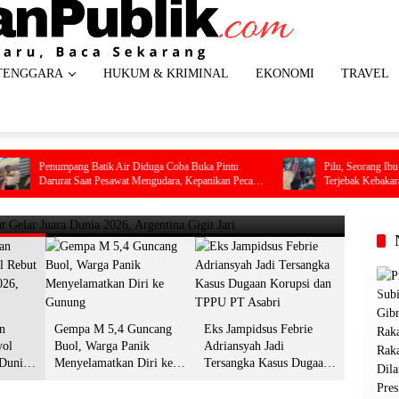
TENGGARA
HUKUM & KRIMINAL
EKONOMI
TRAVEL
HEADL
tar Spanyol Rebut Gelar Juara Dunia
Gemp
ang Batik Air Diduga Coba Buka Pintu
Pilu, Seorang Ibu Beserta Empat
t Saat Pesawat Mengudara, Kepanikan Pecah
Terjebak Kebakaran di Bombana
Gun
am Kabin
13 Juli 2
n
Gempa M 5,4 Guncang
Eks Jampidsus Febrie
yol
Buol, Warga Panik
Adriansyah Jadi
 Dunia
Menyelamatkan Diri ke
Tersangka Kasus Dugaan
git Jari
Gunung
Korupsi dan TPPU PT
Asabri