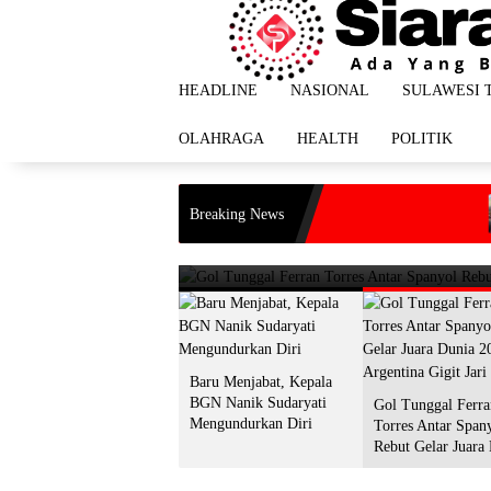
Langsung
ke
konten
HEADLINE
NASIONAL
SULAWESI 
OLAHRAGA
HEALTH
POLITIK
HEADLINE
Gol Tunggal Ferran Torres An
Penump
Breaking News
Darura
urkan Diri
2026, Argentina Gigit Jari
di Dal
20 Juli 2026
Baru Menjabat, Kepala
BGN Nanik Sudaryati
Gol Tunggal Ferra
Mengundurkan Diri
Torres Antar Span
Rebut Gelar Juara
2026, Argentina Gi