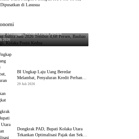
Dipusatkan di Lasusua
onomi
asi Sultra Juni 2026 Tembus 4,68 Persen,
au Tertinggi, Kolaka Posisi Kedua
li 2026
BI Ungkap Laju Uang Beredar
Melambat, Penyaluran Kredit Perbankan
Meningkat
29 Juli 2026
Dongkrak PAD, Bupati Kolaka Utara
Tekankan Optimalisasi Pajak dan Sektor