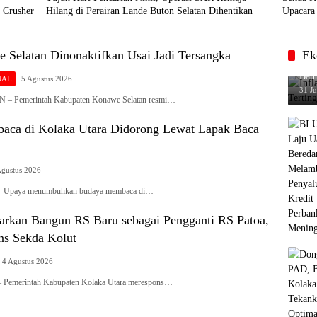
 Crusher
Hilang di Perairan Lande Buton Selatan Dihentikan
Upacara 
 Selatan Dinonaktifkan Usai Jadi Tersangka
Ek
Infl
Baub
NAL
5 Agustus 2026
31 Ju
Pemerintah Kabupaten Konawe Selatan resmi…
ca di Kolaka Utara Didorong Lewat Lapak Baca
Agustus 2026
paya menumbuhkan budaya membaca di…
kan Bangun RS Baru sebagai Pengganti RS Patoa,
ns Sekda Kolut
4 Agustus 2026
merintah Kabupaten Kolaka Utara merespons…