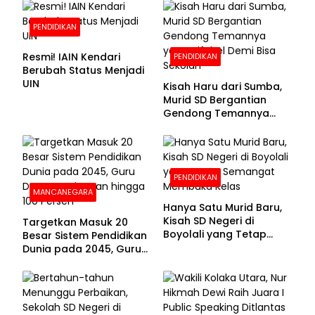
PENDIDIKAN
Resmi! IAIN Kendari
PENDIDIKAN
Berubah Status Menjadi
UIN
Kisah Haru dari Sumba,
Murid SD Bergantian
Gendong Temannya
yang Difabel Demi Bisa
Sekolah
PENDIDIKAN
MANCANEGARA
Hanya Satu Murid Baru,
Kisah SD Negeri di
Targetkan Masuk 20
Boyolali yang Tetap
Besar Sistem Pendidikan
Semangat Membuka
Dunia pada 2045, Guru
Kelas
Dapat Tunjangan hingga
100 Persen