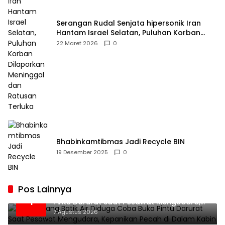
Serangan Rudal Senjata hipersonik Iran
Hantam Israel Selatan, Puluhan Korban
Dilaporkan Meninggal dan Ratusan Terluka
22 Maret 2026
0
Bhabinkamtibmas Jadi Recycle BIN
19 Desember 2025
0
Pos Lainnya
Penumpang Batik Air Diduga Coba Buka
1
Pintu Darurat Saat Pesawat Mengudara,
Kepanikan Pecah di Dalam Kabin
7 Agustus 2026