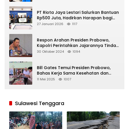
PT Riota Jaya Lestari Salurkan Bantuan
Rp500 Juta, Hadirkan Harapan bagi
Korban Bencana di Sumatera
27 Januari 2026
1117
Respon Arahan Presiden Prabowo,
Kapolri Perintahkan Jajarannya Tindak
Tegas Pelaku Judi Online
30 Oktober 2024
1094
Bill Gates Temui Presiden Prabowo,
Bahas Kerja Sama Kesehatan dan
Program Makan Bergizi Gratis
11 Mei 2025
1007
Sulawesi Tenggara