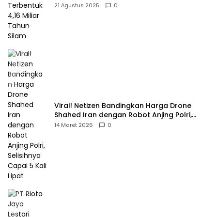
21 Agustus 2025
0
Viral! Netizen Bandingkan Harga Drone
Shahed Iran dengan Robot Anjing Polri,
Selisihnya Capai 5 Kali Lipat
14 Maret 2026
0