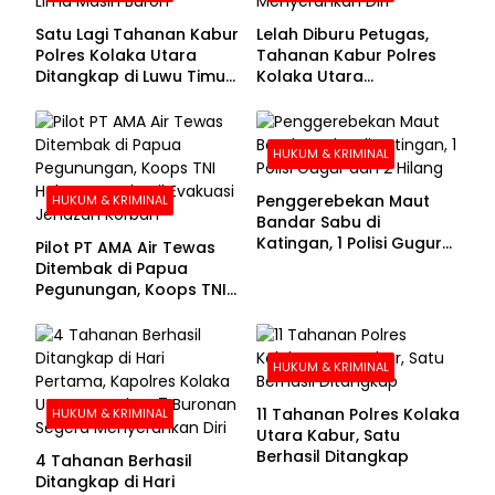
Satu Lagi Tahanan Kabur
Lelah Diburu Petugas,
Polres Kolaka Utara
Tahanan Kabur Polres
Ditangkap di Luwu Timur,
Kolaka Utara
Lima Masih Buron
Menyerahkan Diri
HUKUM & KRIMINAL
Penggerebekan Maut
HUKUM & KRIMINAL
Bandar Sabu di
Katingan, 1 Polisi Gugur
Pilot PT AMA Air Tewas
dan 2 Hilang
Ditembak di Papua
Pegunungan, Koops TNI
Habema Berhasil
Evakuasi Jenazah
Korban
HUKUM & KRIMINAL
11 Tahanan Polres Kolaka
HUKUM & KRIMINAL
Utara Kabur, Satu
Berhasil Ditangkap
4 Tahanan Berhasil
Ditangkap di Hari