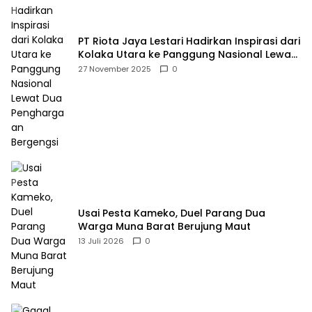
PT Riota Jaya Lestari Hadirkan Inspirasi dari
Kolaka Utara ke Panggung Nasional Lewat
Dua Penghargaan Bergengsi
27 November 2025
0
Usai Pesta Kameko, Duel Parang Dua
Warga Muna Barat Berujung Maut
13 Juli 2026
0