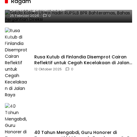
Ragam
Sekda Kolaka Utara Hadiri RUPSLB BPR Bahteramas,
Bahas Pergantian Direksi
25 Februari 2026
0
Rusa Kutub di Finlandia Disemprot Cairan
Reflektif untuk Cegah Kecelakaan di Jalan
Raya
12 Oktober 2025
0
40 Tahun Mengabdi, Guru Honorer di