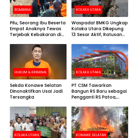
BOMBANA
KOLAKA UTARA
Pilu, Seorang Ibu Beserta
Waspada! BMKG Ungkap
Empat Anaknya Tewas
Kolaka Utara Dikepung
Terjebak Kebakaran di
13 Sesar Aktif, Ratusan
Bombana
Gempa Sudah Terekam
HUKUM & KRIMINAL
KOLAKA UTARA
Sekda Konawe Selatan
PT CSM Tawarkan
Dinonaktifkan Usai Jadi
Bangun RS Baru sebagai
Tersangka
Pengganti RS Patoa,
Begini Respons Sekda
Kolut
KOLAKA UTARA
KONAWE SELATAN