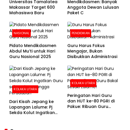
Universitas Tamalatea
Mendikdasmen: Banyak
Makassar Target 600
Anggota Dewan Lulusan
Mahasiswa Baru
Paket C
NASIONAL
PENDIDIKAN
Pidato Mendikdasmen
Guru Harus Fokus
Abdul Mu’ti untuk Hari
Mengajar, Bukan
Guru Nasional 2025
Disibukkan Administrasi
KOLAKA UTARA
KOLAKA UTARA
Peringatan Hari Guru
dan HUT ke-80 PGRI di
Dari Kisah Jepang ke
Pakue: Ribuan Guru
Lapangan Lalume: Pj
Bakal Sesaki Lalume!
Sekda Kolut Ingatkan
Guru sebagai
Penyangga Peradaban