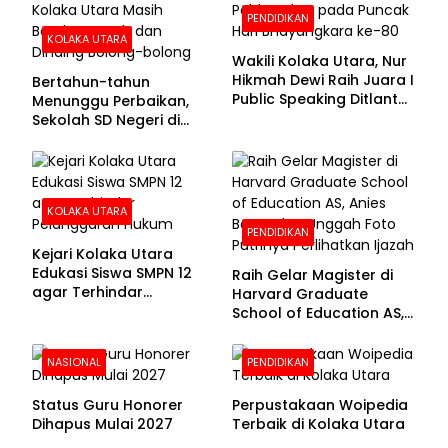
PENDIDIKAN
KOLAKA UTARA
Wakili Kolaka Utara, Nur
Hikmah Dewi Raih Juara I
Bertahun-tahun
Public Speaking Ditlantas
Menunggu Perbaikan,
Polda Sultra pada
Sekolah SD Negeri di
Puncak Hari
Kolaka Utara Masih
Bhayangkara ke-80
Beralas Tanah dan
Dinding Bolong-bolong
KOLAKA UTARA
PENDIDIKAN
Kejari Kolaka Utara
Edukasi Siswa SMPN 12
Raih Gelar Magister di
agar Terhindar
Harvard Graduate
Pelanggaran Hukum
School of Education AS,
Anies Baswedan Unggah
Foto Putrinya Perlihatkan
NASIONAL
PENDIDIKAN
Ijazah
Status Guru Honorer
Perpustakaan Woipedia
Dihapus Mulai 2027
Terbaik di Kolaka Utara