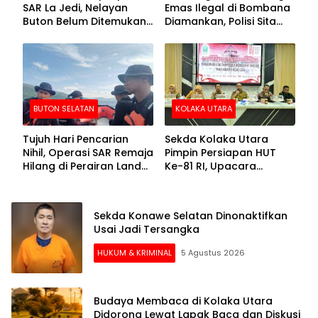
SAR La Jedi, Nelayan
Emas Ilegal di Bombana
Buton Belum Ditemukan
Diamankan, Polisi Sita
Setelah Sepekan Dicari
Mesin Dompeng hingga
Crusher
BUTON SELATAN
KOLAKA UTARA
Tujuh Hari Pencarian
Sekda Kolaka Utara
Nihil, Operasi SAR Remaja
Pimpin Persiapan HUT
Hilang di Perairan Lande
Ke-81 RI, Upacara
Buton Selatan Dihentikan
Dipusatkan di Lasusua
Sekda Konawe Selatan Dinonaktifkan
Usai Jadi Tersangka
HUKUM & KRIMINAL
5 Agustus 2026
Budaya Membaca di Kolaka Utara
Didorong Lewat Lapak Baca dan Diskusi