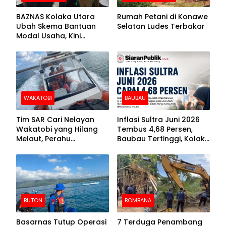
BAZNAS Kolaka Utara
Rumah Petani di Konawe
Ubah Skema Bantuan
Selatan Ludes Terbakar
Modal Usaha, Kini
Disalurkan dalam Bentuk
Barang Senilai Rp419,5
Juta
WAKATOBI
BAUBAU
Tim SAR Cari Nelayan
Inflasi Sultra Juni 2026
Wakatobi yang Hilang
Tembus 4,68 Persen,
Melaut, Perahu
Baubau Tertinggi, Kolaka
Ditemukan Mengapung
Posisi Kedua
Kemasukan Air
BUTON
BOMBANA
Basarnas Tutup Operasi
7 Terduga Penambang