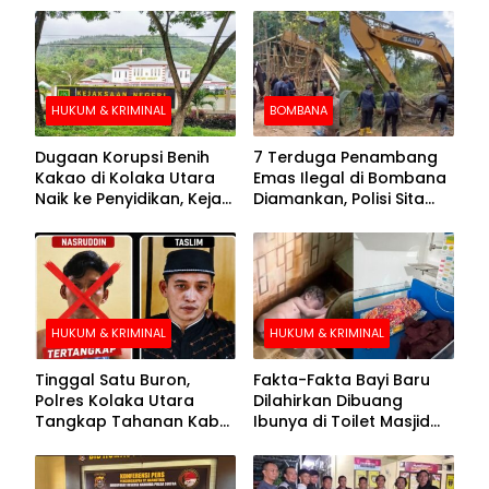
HUKUM & KRIMINAL
BOMBANA
Dugaan Korupsi Benih
7 Terduga Penambang
Kakao di Kolaka Utara
Emas Ilegal di Bombana
Naik ke Penyidikan, Kejari
Diamankan, Polisi Sita
Periksa Sejumlah Pihak
Mesin Dompeng hingga
Crusher
HUKUM & KRIMINAL
HUKUM & KRIMINAL
Tinggal Satu Buron,
Fakta-Fakta Bayi Baru
Polres Kolaka Utara
Dilahirkan Dibuang
Tangkap Tahanan Kabur
Ibunya di Toilet Masjid
ke-10 di Hari ke-21
Kolaka Utara
Pengejaran