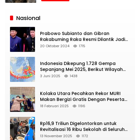
Siaran
Publik
Nasional
Prabowo Subianto dan Gibran
Rakabuming Raka Resmi Dilantik Jadi
Presiden dan Wapres RI
20 Oktober 2024
1715
Indonesia Dikepung 1.728 Gempa
Sepanjang Mei 2025, Berikut Wilayah
Yang Intens Diguncang!
3 Juni 2025
1438
Kolaka Utara Pecahkan Rekor MURI
Makan Bergizi Gratis Dengan Peserta
Terbanyak
18 Februari 2025
1196
Rp16,9 Triliun Digelontorkan untuk
Revitalisasi 16 Ribu Sekolah di Seluruh
Indonesia
13 November 2025
1172