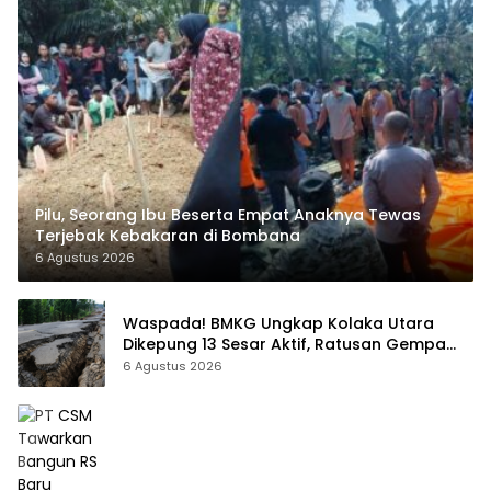
Pilu, Seorang Ibu Beserta Empat Anaknya Tewas
Terjebak Kebakaran di Bombana
6 Agustus 2026
Waspada! BMKG Ungkap Kolaka Utara
Dikepung 13 Sesar Aktif, Ratusan Gempa
Sudah Terekam
6 Agustus 2026