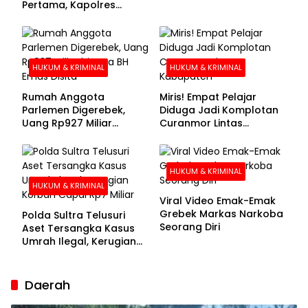
Pertama, Kapolres
Kolaka Utara Sarankan 7
Buronan Segera
Menyerahkan Diri
HUKUM & KRIMINAL
HUKUM & KRIMINAL
Rumah Anggota
Miris! Empat Pelajar
Parlemen Digerebek,
Diduga Jadi Komplotan
Uang Rp927 Miliar
Curanmor Lintas
hingga BH Emas Disita
Kabupaten
HUKUM & KRIMINAL
HUKUM & KRIMINAL
Viral Video Emak-Emak
Grebek Markas Narkoba
Polda Sultra Telusuri
Seorang Diri
Aset Tersangka Kasus
Umrah Ilegal, Kerugian
Korban Capai Rp7 Miliar
Daerah