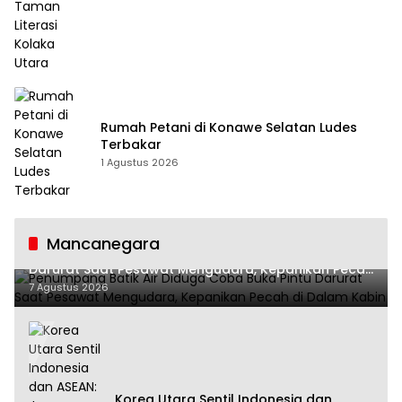
Rumah Petani di Konawe Selatan Ludes
Terbakar
1 Agustus 2026
Mancanegara
Penumpang Batik Air Diduga Coba Buka Pintu
Darurat Saat Pesawat Mengudara, Kepanikan Pecah
di Dalam Kabin
7 Agustus 2026
Korea Utara Sentil Indonesia dan