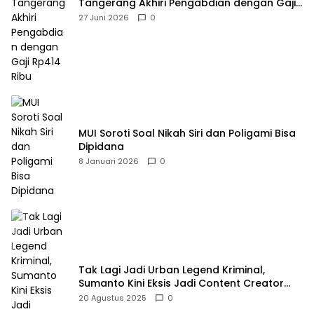
Tangerang Akhiri Pengabdian dengan Gaji
Rp414 Ribu
27 Juni 2026
0
MUI Soroti Soal Nikah Siri dan Poligami Bisa
Dipidana
8 Januari 2026
0
Tak Lagi Jadi Urban Legend Kriminal,
Sumanto Kini Eksis Jadi Content Creator
Mukbang
20 Agustus 2025
0