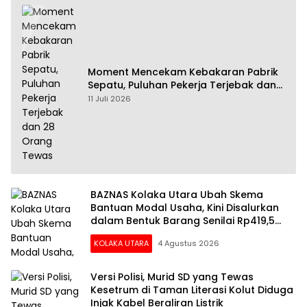
Moment Mencekam Kebakaran Pabrik
Sepatu, Puluhan Pekerja Terjebak dan
28 Orang Tewas
11 Juli 2026
BAZNAS Kolaka Utara Ubah Skema
Bantuan Modal Usaha, Kini Disalurkan
dalam Bentuk Barang Senilai Rp419,5
Juta
KOLAKA UTARA
4 Agustus 2026
Versi Polisi, Murid SD yang Tewas
Kesetrum di Taman Literasi Kolut Diduga
Injak Kabel Beraliran Listrik