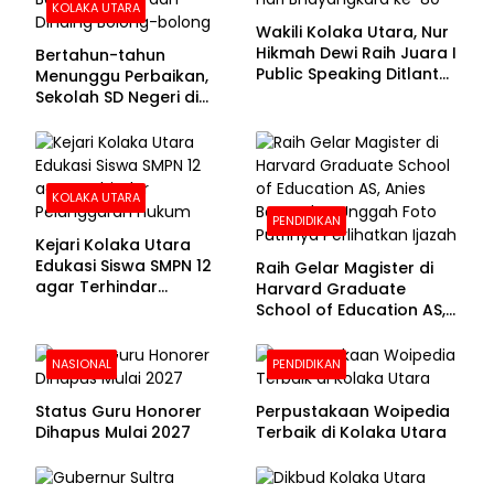
KOLAKA UTARA
Wakili Kolaka Utara, Nur
Hikmah Dewi Raih Juara I
Bertahun-tahun
Public Speaking Ditlantas
Menunggu Perbaikan,
Polda Sultra pada
Sekolah SD Negeri di
Puncak Hari
Kolaka Utara Masih
Bhayangkara ke-80
Beralas Tanah dan
Dinding Bolong-bolong
KOLAKA UTARA
PENDIDIKAN
Kejari Kolaka Utara
Edukasi Siswa SMPN 12
Raih Gelar Magister di
agar Terhindar
Harvard Graduate
Pelanggaran Hukum
School of Education AS,
Anies Baswedan Unggah
Foto Putrinya Perlihatkan
NASIONAL
PENDIDIKAN
Ijazah
Status Guru Honorer
Perpustakaan Woipedia
Dihapus Mulai 2027
Terbaik di Kolaka Utara