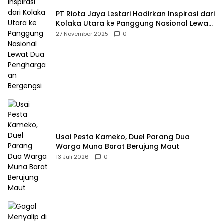
PT Riota Jaya Lestari Hadirkan Inspirasi dari
Kolaka Utara ke Panggung Nasional Lewat
Dua Penghargaan Bergengsi
27 November 2025
0
Usai Pesta Kameko, Duel Parang Dua
Warga Muna Barat Berujung Maut
13 Juli 2026
0