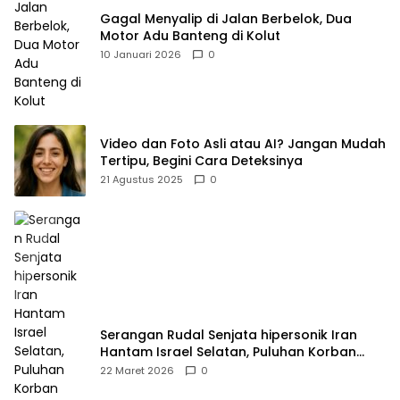
Gagal Menyalip di Jalan Berbelok, Dua
Motor Adu Banteng di Kolut
10 Januari 2026
0
Video dan Foto Asli atau AI? Jangan Mudah
Tertipu, Begini Cara Deteksinya
21 Agustus 2025
0
Serangan Rudal Senjata hipersonik Iran
Hantam Israel Selatan, Puluhan Korban
Dilaporkan Meninggal dan Ratusan Terluka
22 Maret 2026
0