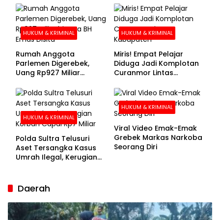
Buronan Segera
Menyerahkan Diri
HUKUM & KRIMINAL
HUKUM & KRIMINAL
Rumah Anggota
Miris! Empat Pelajar
Parlemen Digerebek,
Diduga Jadi Komplotan
Uang Rp927 Miliar
Curanmor Lintas
hingga BH Emas Disita
Kabupaten
HUKUM & KRIMINAL
HUKUM & KRIMINAL
Viral Video Emak-Emak
Grebek Markas Narkoba
Polda Sultra Telusuri
Seorang Diri
Aset Tersangka Kasus
Umrah Ilegal, Kerugian
Korban Capai Rp7 Miliar
Daerah