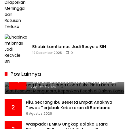
Bhabinkamtibmas Jadi Recycle BIN
19 Desember 2025
0
Pos Lainnya
Penumpang Batik Air Diduga Coba Buka
1
Pintu Darurat Saat Pesawat Mengudara,
Kepanikan Pecah di Dalam Kabin
7 Agustus 2026
Pilu, Seorang Ibu Beserta Empat Anaknya
2
Tewas Terjebak Kebakaran di Bombana
6 Agustus 2026
Waspada! BMKG Ungkap Kolaka Utara