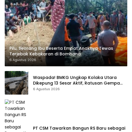
Pilu, Seorang Ibu Beserta Empat Anaknya Tewas
Terjebak Kebakaran di Bombana
6 Agustus 2026
Waspada! BMKG Ungkap Kolaka Utara
Dikepung 13 Sesar Aktif, Ratusan Gempa
Sudah Terekam
6 Agustus 2026
PT CSM Tawarkan Bangun RS Baru sebagai