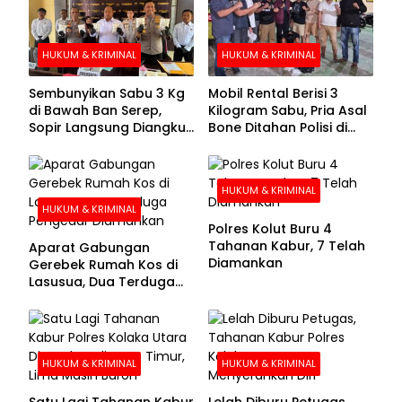
HUKUM & KRIMINAL
HUKUM & KRIMINAL
Sembunyikan Sabu 3 Kg
Mobil Rental Berisi 3
di Bawah Ban Serep,
Kilogram Sabu, Pria Asal
Sopir Langsung Diangkut
Bone Ditahan Polisi di
Polisi
Kolaka
HUKUM & KRIMINAL
HUKUM & KRIMINAL
Polres Kolut Buru 4
Tahanan Kabur, 7 Telah
Aparat Gabungan
Diamankan
Gerebek Rumah Kos di
Lasusua, Dua Terduga
Pengedar Diamankan
HUKUM & KRIMINAL
HUKUM & KRIMINAL
Satu Lagi Tahanan Kabur
Lelah Diburu Petugas,