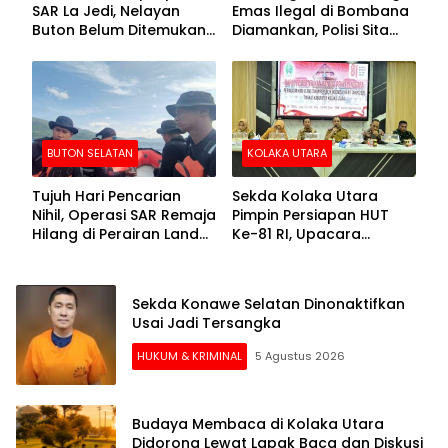
SAR La Jedi, Nelayan
Emas Ilegal di Bombana
Buton Belum Ditemukan
Diamankan, Polisi Sita
Setelah Sepekan Dicari
Mesin Dompeng hingga
Crusher
BUTON SELATAN
KOLAKA UTARA
Tujuh Hari Pencarian
Sekda Kolaka Utara
Nihil, Operasi SAR Remaja
Pimpin Persiapan HUT
Hilang di Perairan Lande
Ke-81 RI, Upacara
Buton Selatan Dihentikan
Dipusatkan di Lasusua
Sekda Konawe Selatan Dinonaktifkan
Usai Jadi Tersangka
HUKUM & KRIMINAL
5 Agustus 2026
Budaya Membaca di Kolaka Utara
Didorong Lewat Lapak Baca dan Diskusi