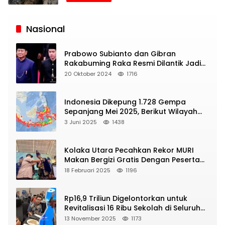
Siaran
Publik
Nasional
Prabowo Subianto dan Gibran
Rakabuming Raka Resmi Dilantik Jadi
Presiden dan Wapres RI
20 Oktober 2024
1716
Indonesia Dikepung 1.728 Gempa
Sepanjang Mei 2025, Berikut Wilayah
Yang Intens Diguncang!
3 Juni 2025
1438
Kolaka Utara Pecahkan Rekor MURI
Makan Bergizi Gratis Dengan Peserta
Terbanyak
18 Februari 2025
1196
Rp16,9 Triliun Digelontorkan untuk
Revitalisasi 16 Ribu Sekolah di Seluruh
Indonesia
13 November 2025
1173