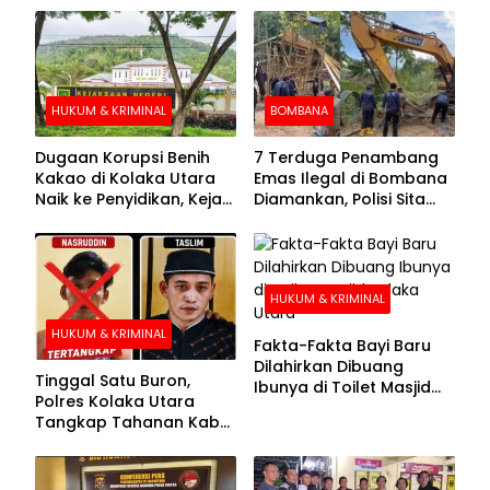
HUKUM & KRIMINAL
BOMBANA
Dugaan Korupsi Benih
7 Terduga Penambang
Kakao di Kolaka Utara
Emas Ilegal di Bombana
Naik ke Penyidikan, Kejari
Diamankan, Polisi Sita
Periksa Sejumlah Pihak
Mesin Dompeng hingga
Crusher
HUKUM & KRIMINAL
HUKUM & KRIMINAL
Fakta-Fakta Bayi Baru
Dilahirkan Dibuang
Tinggal Satu Buron,
Ibunya di Toilet Masjid
Polres Kolaka Utara
Kolaka Utara
Tangkap Tahanan Kabur
ke-10 di Hari ke-21
Pengejaran