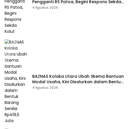
Pengganti RS Patoa, Begini Respons Sekda
Kolut
4 Agustus 2026
BAZNAS Kolaka Utara Ubah Skema Bantuan
Modal Usaha, Kini Disalurkan dalam Bentuk
Barang Senilai Rp419,5 Juta
4 Agustus 2026