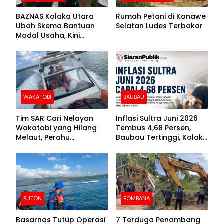
BAZNAS Kolaka Utara
Rumah Petani di Konawe
Ubah Skema Bantuan
Selatan Ludes Terbakar
Modal Usaha, Kini
Disalurkan dalam Bentuk
Barang Senilai Rp419,5
Juta
WAKATOBI
BAUBAU
Tim SAR Cari Nelayan
Inflasi Sultra Juni 2026
Wakatobi yang Hilang
Tembus 4,68 Persen,
Melaut, Perahu
Baubau Tertinggi, Kolaka
Ditemukan Mengapung
Posisi Kedua
Kemasukan Air
BUTON
BOMBANA
Basarnas Tutup Operasi
7 Terduga Penambang