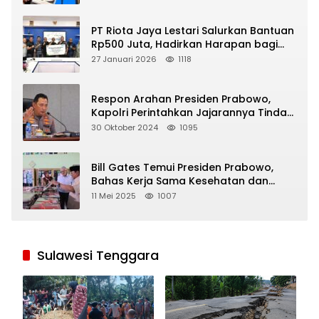
PT Riota Jaya Lestari Salurkan Bantuan
Rp500 Juta, Hadirkan Harapan bagi
Korban Bencana di Sumatera
27 Januari 2026
1118
Respon Arahan Presiden Prabowo,
Kapolri Perintahkan Jajarannya Tindak
Tegas Pelaku Judi Online
30 Oktober 2024
1095
Bill Gates Temui Presiden Prabowo,
Bahas Kerja Sama Kesehatan dan
Program Makan Bergizi Gratis
11 Mei 2025
1007
Sulawesi Tenggara