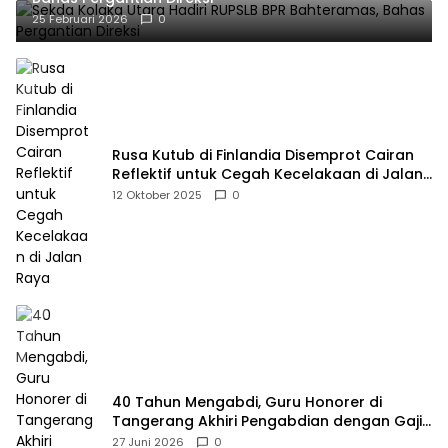
25 Februari 2026
0
Rusa Kutub di Finlandia Disemprot Cairan
Reflektif untuk Cegah Kecelakaan di Jalan
Raya
12 Oktober 2025
0
40 Tahun Mengabdi, Guru Honorer di
Tangerang Akhiri Pengabdian dengan Gaji
Rp414 Ribu
27 Juni 2026
0