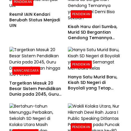
PENDIDIKAN
Resmi! IAIN Kendari
PENDIDIKAN
Berubah Status Menjadi
UIN
Kisah Haru dari Sumba,
Murid SD Bergantian
Gendong Temannya
yang Difabel Demi Bisa
Sekolah
PENDIDIKAN
MANCANEGARA
Hanya Satu Murid Baru,
Kisah SD Negeri di
Targetkan Masuk 20
Boyolali yang Tetap
Besar Sistem Pendidikan
Semangat Membuka
Dunia pada 2045, Guru
Kelas
Dapat Tunjangan hingga
100 Persen
PENDIDIKAN