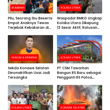
BOMBANA
KOLAKA UTARA
Pilu, Seorang Ibu Beserta
Waspada! BMKG Ungkap
Empat Anaknya Tewas
Kolaka Utara Dikepung
Terjebak Kebakaran di
13 Sesar Aktif, Ratusan
Bombana
Gempa Sudah Terekam
HUKUM & KRIMINAL
KOLAKA UTARA
Sekda Konawe Selatan
PT CSM Tawarkan
Dinonaktifkan Usai Jadi
Bangun RS Baru sebagai
Tersangka
Pengganti RS Patoa,
Begini Respons Sekda
Kolut
KOLAKA UTARA
KONAWE SELATAN