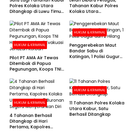
Polres Kolaka Utara
Tahanan Kabur Polres
Ditangkap di Luwu Timur,
Kolaka Utara
Lima Masih Buron
Menyerahkan Diri
HUKUM & KRIMINAL
Penggerebekan Maut
HUKUM & KRIMINAL
Bandar Sabu di
Katingan, 1 Polisi Gugur
Pilot PT AMA Air Tewas
dan 2 Hilang
Ditembak di Papua
Pegunungan, Koops TNI
Habema Berhasil
Evakuasi Jenazah
Korban
HUKUM & KRIMINAL
11 Tahanan Polres Kolaka
HUKUM & KRIMINAL
Utara Kabur, Satu
Berhasil Ditangkap
4 Tahanan Berhasil
Ditangkap di Hari
Pertama, Kapolres
Kolaka Utara Sarankan 7