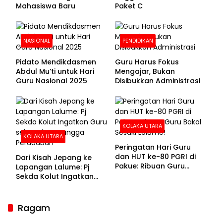
Mahasiswa Baru
Paket C
NASIONAL
PENDIDIKAN
Pidato Mendikdasmen
Guru Harus Fokus
Abdul Mu’ti untuk Hari
Mengajar, Bukan
Guru Nasional 2025
Disibukkan Administrasi
KOLAKA UTARA
KOLAKA UTARA
Peringatan Hari Guru
dan HUT ke-80 PGRI di
Dari Kisah Jepang ke
Pakue: Ribuan Guru
Lapangan Lalume: Pj
Bakal Sesaki Lalume!
Sekda Kolut Ingatkan
Guru sebagai
Penyangga Peradaban
Ragam
Sekda Kolaka Utara Hadiri RUPSLB BPR Bahteramas,
Bahas Pergantian Direksi