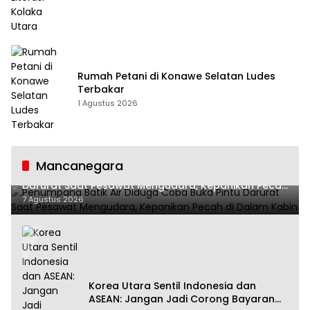
Rumah Petani di Konawe Selatan Ludes
Terbakar
1 Agustus 2026
Mancanegara
Penumpang Batik Air Diduga Coba Buka Pintu
Darurat Saat Pesawat Mengudara, Kepanikan Pecah
di Dalam Kabin
7 Agustus 2026
Korea Utara Sentil Indonesia dan
ASEAN: Jangan Jadi Corong Bayaran