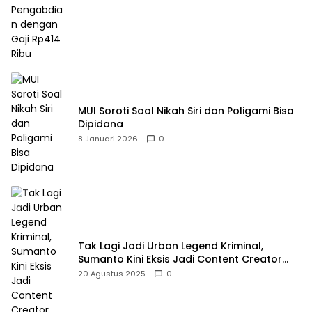
MUI Soroti Soal Nikah Siri dan Poligami Bisa
Dipidana
8 Januari 2026
0
Tak Lagi Jadi Urban Legend Kriminal,
Sumanto Kini Eksis Jadi Content Creator
Mukbang
20 Agustus 2025
0