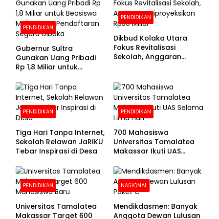
PENDIDIKAN
PENDIDIKAN
Dikbud Kolaka Utara
Fokus Revitalisasi
Gubernur Sultra
Sekolah, Anggaran
Gunakan Uang Pribadi
Diproyeksikan Rp30
Rp 1,8 Miliar untuk
Miliar
Beasiswa Mahasiswa,
Pendaftaran Segera
Dibuka
PENDIDIKAN
PENDIDIKAN
Tiga Hari Tanpa Internet,
700 Mahasiswa
Sekolah Relawan JaRIKU
Universitas Tamalatea
Tebar Inspirasi di Desa
Makassar Ikuti UAS
Selama Lima Hari
PENDIDIKAN
NASIONAL
Universitas Tamalatea
Mendikdasmen: Banyak
Makassar Target 600
Anggota Dewan Lulusan