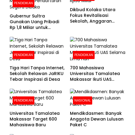
PENDIDIKAN
Dikbud Kolaka Utara
Fokus Revitalisasi
Gubernur Sultra
Sekolah, Anggaran
Gunakan Uang Pribadi
Diproyeksikan Rp30
Rp 1,8 Miliar untuk
Miliar
Beasiswa Mahasiswa,
Pendaftaran Segera
Dibuka
PENDIDIKAN
PENDIDIKAN
Tiga Hari Tanpa Internet,
700 Mahasiswa
Sekolah Relawan JaRIKU
Universitas Tamalatea
Tebar Inspirasi di Desa
Makassar Ikuti UAS
Selama Lima Hari
PENDIDIKAN
NASIONAL
Universitas Tamalatea
Mendikdasmen: Banyak
Makassar Target 600
Anggota Dewan Lulusan
Mahasiswa Baru
Paket C