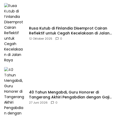
Rusa Kutub di Finlandia Disemprot Cairan
Reflektif untuk Cegah Kecelakaan di Jalan
Raya
12 Oktober 2025
0
40 Tahun Mengabdi, Guru Honorer di
Tangerang Akhiri Pengabdian dengan Gaji
Rp414 Ribu
27 Juni 2026
0