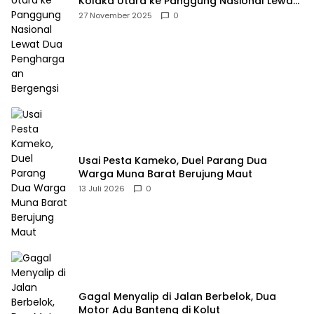
Kolaka Utara ke Panggung Nasional Lewat
Dua Penghargaan Bergengsi
27 November 2025
0
Usai Pesta Kameko, Duel Parang Dua
Warga Muna Barat Berujung Maut
13 Juli 2026
0
Gagal Menyalip di Jalan Berbelok, Dua
Motor Adu Banteng di Kolut