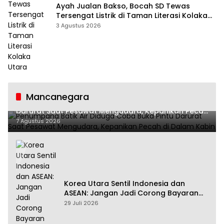
Ayah Jualan Bakso, Bocah SD Tewas
Tersengat Listrik di Taman Literasi Kolaka
Utara
3 Agustus 2026
Mancanegara
Penumpang Batik Air Diduga Coba Buka Pintu
Darurat Saat Pesawat Mengudara, Kepanikan Pecah
di Dalam Kabin
7 Agustus 2026
Korea Utara Sentil Indonesia dan
ASEAN: Jangan Jadi Corong Bayaran
Amerika Serikat
29 Juli 2026