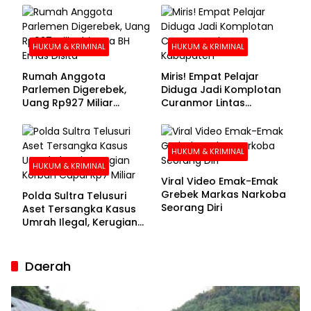
Buronan Segera
Menyerahkan Diri
HUKUM & KRIMINAL
HUKUM & KRIMINAL
Rumah Anggota
Miris! Empat Pelajar
Parlemen Digerebek,
Diduga Jadi Komplotan
Uang Rp927 Miliar
Curanmor Lintas
hingga BH Emas Disita
Kabupaten
HUKUM & KRIMINAL
HUKUM & KRIMINAL
Viral Video Emak-Emak
Grebek Markas Narkoba
Polda Sultra Telusuri
Seorang Diri
Aset Tersangka Kasus
Umrah Ilegal, Kerugian
Korban Capai Rp7 Miliar
Daerah