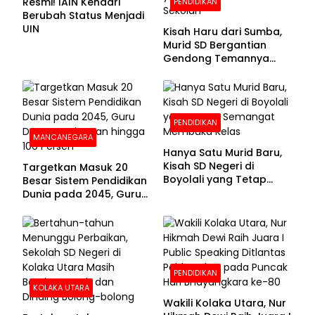
Resmi! IAIN Kendari
PENDIDIKAN
Berubah Status Menjadi
UIN
Kisah Haru dari Sumba,
Murid SD Bergantian
Gendong Temannya
yang Difabel Demi Bisa
Sekolah
PENDIDIKAN
MANCANEGARA
Hanya Satu Murid Baru,
Kisah SD Negeri di
Targetkan Masuk 20
Boyolali yang Tetap
Besar Sistem Pendidikan
Semangat Membuka
Dunia pada 2045, Guru
Kelas
Dapat Tunjangan hingga
100 Persen
PENDIDIKAN
KOLAKA UTARA
Wakili Kolaka Utara, Nur