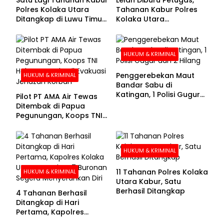
Polres Kolaka Utara
Tahanan Kabur Polres
Ditangkap di Luwu Timur,
Kolaka Utara
Lima Masih Buron
Menyerahkan Diri
HUKUM & KRIMINAL
Penggerebekan Maut
HUKUM & KRIMINAL
Bandar Sabu di
Katingan, 1 Polisi Gugur
Pilot PT AMA Air Tewas
dan 2 Hilang
Ditembak di Papua
Pegunungan, Koops TNI
Habema Berhasil
Evakuasi Jenazah
Korban
HUKUM & KRIMINAL
11 Tahanan Polres Kolaka
HUKUM & KRIMINAL
Utara Kabur, Satu
Berhasil Ditangkap
4 Tahanan Berhasil
Ditangkap di Hari
Pertama, Kapolres
Kolaka Utara Sarankan 7