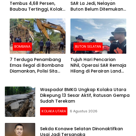
Tembus 4,68 Persen,
SAR La Jedi, Nelayan
Baubau Tertinggi, Kolaka
Buton Belum Ditemukan
Posisi Kedua
Setelah Sepekan Dicari
BOMBANA
BUTON SELATAN
7 Terduga Penambang
Tujuh Hari Pencarian
Emas Ilegal di Bombana
Nihil, Operasi SAR Remaja
Diamankan, Polisi Sita
Hilang di Perairan Lande
Mesin Dompeng hingga
Buton Selatan Dihentikan
Crusher
Waspada! BMKG Ungkap Kolaka Utara
Dikepung 13 Sesar Aktif, Ratusan Gempa
Sudah Terekam
KOLAKA UTARA
6 Agustus 2026
Sekda Konawe Selatan Dinonaktifkan
Usai Jadi Tersangka