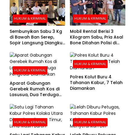
HUKUM & KRIMINAL
HUKUM & KRIMINAL
Sembunyikan Sabu 3 Kg
Mobil Rental Berisi 3
di Bawah Ban Serep,
Kilogram Sabu, Pria Asal
Sopir Langsung Diangkut
Bone Ditahan Polisi di
Polisi
Kolaka
HUKUM & KRIMINAL
HUKUM & KRIMINAL
Polres Kolut Buru 4
Tahanan Kabur, 7 Telah
Aparat Gabungan
Diamankan
Gerebek Rumah Kos di
Lasusua, Dua Terduga
Pengedar Diamankan
HUKUM & KRIMINAL
HUKUM & KRIMINAL
Satu Lagi Tahanan Kabur
Lelah Diburu Petugas,