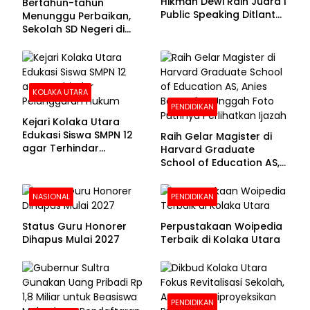
Hikmah Dewi Raih Juara I
Bertahun-tahun
Public Speaking Ditlantas
Menunggu Perbaikan,
Polda Sultra pada
Sekolah SD Negeri di
Puncak Hari
Kolaka Utara Masih
Bhayangkara ke-80
Beralas Tanah dan
Dinding Bolong-bolong
KOLAKA UTARA
PENDIDIKAN
Kejari Kolaka Utara
Edukasi Siswa SMPN 12
Raih Gelar Magister di
agar Terhindar
Harvard Graduate
Pelanggaran Hukum
School of Education AS,
Anies Baswedan Unggah
Foto Putrinya Perlihatkan
NASIONAL
PENDIDIKAN
Ijazah
Status Guru Honorer
Perpustakaan Woipedia
Dihapus Mulai 2027
Terbaik di Kolaka Utara
PENDIDIKAN