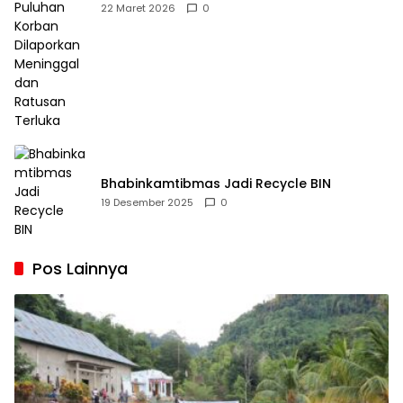
Dilaporkan Meninggal dan Ratusan Terluka
22 Maret 2026
0
Bhabinkamtibmas Jadi Recycle BIN
19 Desember 2025
0
Pos Lainnya