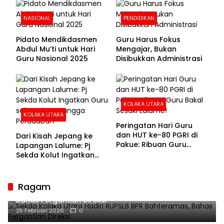
NASIONAL
PENDIDIKAN
Pidato Mendikdasmen
Guru Harus Fokus
Abdul Mu’ti untuk Hari
Mengajar, Bukan
Guru Nasional 2025
Disibukkan Administrasi
KOLAKA UTARA
KOLAKA UTARA
Peringatan Hari Guru
dan HUT ke-80 PGRI di
Dari Kisah Jepang ke
Pakue: Ribuan Guru
Lapangan Lalume: Pj
Bakal Sesaki Lalume!
Sekda Kolut Ingatkan
Guru sebagai
Penyangga Peradaban
Ragam
Sekda Kolaka Utara Hadiri RUPSLB BPR Bahteramas,
Bahas Pergantian Direksi
25 Februari 2026
0