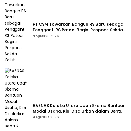
PT CSM Tawarkan Bangun RS Baru sebagai
Pengganti RS Patoa, Begini Respons Sekda
Kolut
4 Agustus 2026
BAZNAS Kolaka Utara Ubah Skema Bantuan
Modal Usaha, Kini Disalurkan dalam Bentuk
Barang Senilai Rp419,5 Juta
4 Agustus 2026