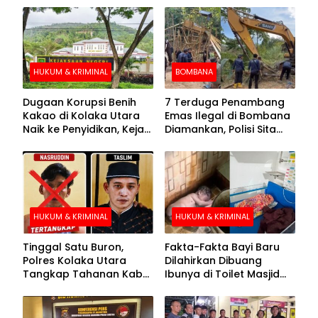
HUKUM & KRIMINAL
BOMBANA
Dugaan Korupsi Benih
7 Terduga Penambang
Kakao di Kolaka Utara
Emas Ilegal di Bombana
Naik ke Penyidikan, Kejari
Diamankan, Polisi Sita
Periksa Sejumlah Pihak
Mesin Dompeng hingga
Crusher
HUKUM & KRIMINAL
HUKUM & KRIMINAL
Tinggal Satu Buron,
Fakta-Fakta Bayi Baru
Polres Kolaka Utara
Dilahirkan Dibuang
Tangkap Tahanan Kabur
Ibunya di Toilet Masjid
ke-10 di Hari ke-21
Kolaka Utara
Pengejaran