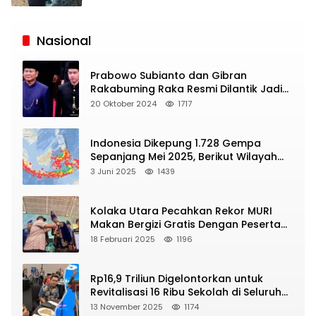
Siaran
Publik
Nasional
Prabowo Subianto dan Gibran
Rakabuming Raka Resmi Dilantik Jadi
Presiden dan Wapres RI
20 Oktober 2024
1717
Indonesia Dikepung 1.728 Gempa
Sepanjang Mei 2025, Berikut Wilayah
Yang Intens Diguncang!
3 Juni 2025
1439
Kolaka Utara Pecahkan Rekor MURI
Makan Bergizi Gratis Dengan Peserta
Terbanyak
18 Februari 2025
1196
Rp16,9 Triliun Digelontorkan untuk
Revitalisasi 16 Ribu Sekolah di Seluruh
Indonesia
13 November 2025
1174