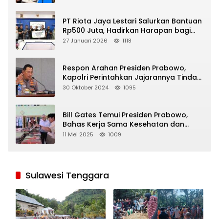
PT Riota Jaya Lestari Salurkan Bantuan
Rp500 Juta, Hadirkan Harapan bagi
Korban Bencana di Sumatera
27 Januari 2026
1118
Respon Arahan Presiden Prabowo,
Kapolri Perintahkan Jajarannya Tindak
Tegas Pelaku Judi Online
30 Oktober 2024
1095
Bill Gates Temui Presiden Prabowo,
Bahas Kerja Sama Kesehatan dan
Program Makan Bergizi Gratis
11 Mei 2025
1009
Sulawesi Tenggara