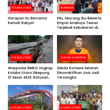
KOLAKA UTARA
BOMBANA
Harapan Itu Bernama
Pilu, Seorang Ibu Beserta
Kemah Rakyat
Empat Anaknya Tewas
Terjebak Kebakaran di
Bombana
KOLAKA UTARA
HUKUM & KRIMINAL
Waspada! BMKG Ungkap
Sekda Konawe Selatan
Kolaka Utara Dikepung
Dinonaktifkan Usai Jadi
13 Sesar Aktif, Ratusan
Tersangka
Gempa Sudah Terekam
KOLAKA UTARA
KOLAKA UTARA