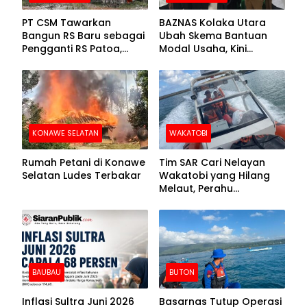
PT CSM Tawarkan
BAZNAS Kolaka Utara
Bangun RS Baru sebagai
Ubah Skema Bantuan
Pengganti RS Patoa,
Modal Usaha, Kini
Begini Respons Sekda
Disalurkan dalam Bentuk
Kolut
Barang Senilai Rp419,5
Juta
KONAWE SELATAN
WAKATOBI
Rumah Petani di Konawe
Tim SAR Cari Nelayan
Selatan Ludes Terbakar
Wakatobi yang Hilang
Melaut, Perahu
Ditemukan Mengapung
Kemasukan Air
BAUBAU
BUTON
Inflasi Sultra Juni 2026
Basarnas Tutup Operasi