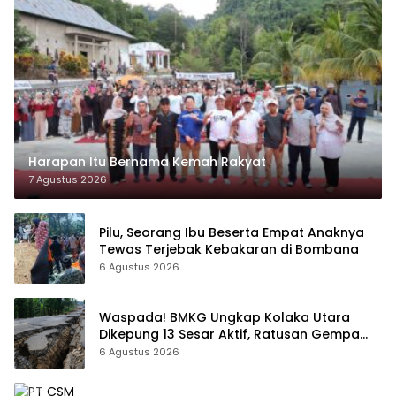
Harapan Itu Bernama Kemah Rakyat
7 Agustus 2026
Pilu, Seorang Ibu Beserta Empat Anaknya
Tewas Terjebak Kebakaran di Bombana
6 Agustus 2026
Waspada! BMKG Ungkap Kolaka Utara
Dikepung 13 Sesar Aktif, Ratusan Gempa
Sudah Terekam
6 Agustus 2026