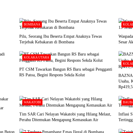
BOMBANA
KOLA
Pilu, Seorang Ibu Beserta Empat Anaknya Tewas
Waspada
Terjebak Kebakaran di Bombana
Sesar A
KOLAKA UTARA
KOLA
PT CSM Tawarkan Bangun RS Baru sebagai Pengganti
RS Patoa, Begini Respons Sekda Kolut
BAZNAS 
Usaha, K
Rp419,5
WAKATOBI
BAUB
ar
Tim SAR Cari Nelayan Wakatobi yang Hilang Melaut,
Inflasi 
Perahu Ditemukan Mengapung Kemasukan Air
Tertingg