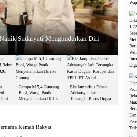
HEADL
tar Spanyol Rebut Gelar Juara Dunia
Gemp
Gun
13 Juli 2
n
Gempa M 5,4 Guncang
Eks Jampidsus Febrie
yol
Buol, Warga Panik
Adriansyah Jadi
 Dunia
Menyelamatkan Diri ke
Tersangka Kasus Dugaan
git Jari
Gunung
Korupsi dan TPPU PT
Asabri
Bernama Kemah Rakyat