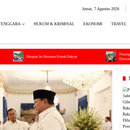
Jumat, 7 Agustus 2026
TENGGARA
HUKUM & KRIMINAL
EKONOMI
TRAVEL
Penumpang Batik Air Didu
Harapan Itu Bernama Kemah Rakyat
Darurat Saat Pesawat Men
di Dalam Kabin