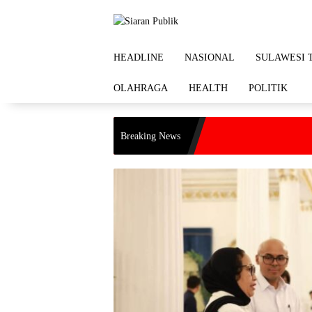
Langsung
ke
konten
HEADLINE
NASIONAL
SULAWESI 
OLAHRAGA
HEALTH
POLITIK
Breaking News