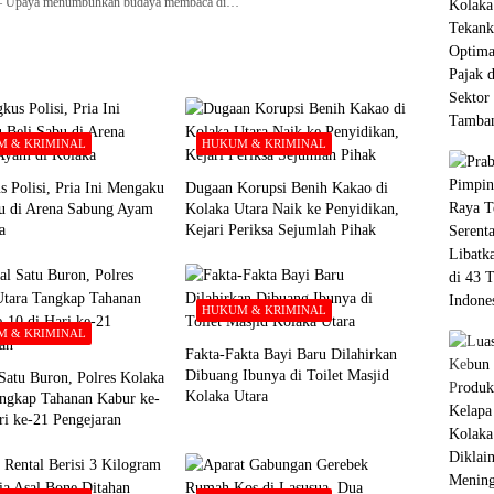
paya menumbuhkan budaya membaca di…
 & KRIMINAL
HUKUM & KRIMINAL
s Polisi, Pria Ini Mengaku
Dugaan Korupsi Benih Kakao di
bu di Arena Sabung Ayam
Kolaka Utara Naik ke Penyidikan,
a
Kejari Periksa Sejumlah Pihak
HUKUM & KRIMINAL
 & KRIMINAL
Fakta-Fakta Bayi Baru Dilahirkan
Dibuang Ibunya di Toilet Masjid
Satu Buron, Polres Kolaka
Kolaka Utara
ngkap Tahanan Kabur ke-
ri ke-21 Pengejaran