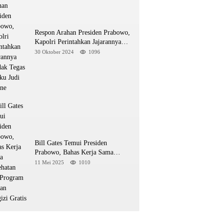
Respon Arahan Presiden Prabowo,
Kapolri Perintahkan Jajarannya
Tindak Tegas Pelaku Judi Online
30 Oktober 2024
1096
Bill Gates Temui Presiden
Prabowo, Bahas Kerja Sama
Kesehatan dan Program Makan
11 Mei 2025
1010
Bergizi Gratis