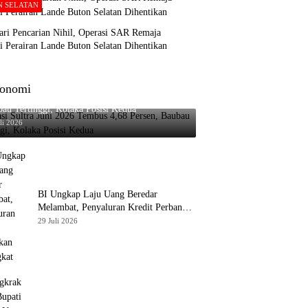
N SELATAN
ari Pencarian Nihil, Operasi SAR Remaja
i Perairan Lande Buton Selatan Dihentikan
onomi
asi Sultra Juni 2026 Tembus 4,68 Persen,
au Tertinggi, Kolaka Posisi Kedua
li 2026
BI Ungkap Laju Uang Beredar
Melambat, Penyaluran Kredit Perbankan
Meningkat
29 Juli 2026