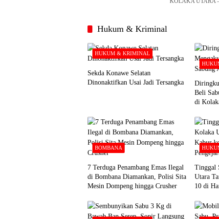
KOLAKA UTARA – U
Hukum & Kriminal
HUKUM & KRIMINAL
HUKUM
Sekda Konawe Selatan
Dinonaktifkan Usai Jadi Tersangka
Diringku
Beli Sa
di Kolak
BOMBANA
HUKUM
7 Terduga Penambang Emas Ilegal
Tinggal 
di Bombana Diamankan, Polisi Sita
Utara Ta
Mesin Dompeng hingga Crusher
10 di Ha