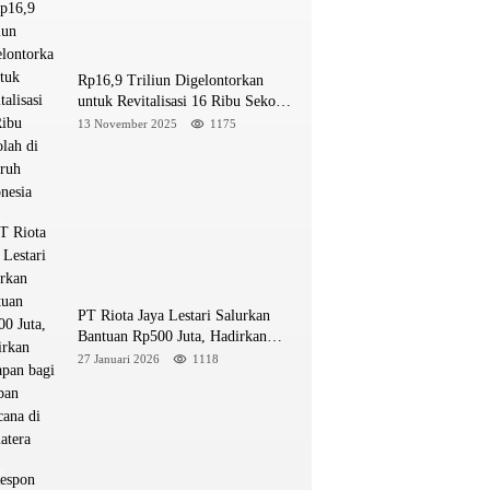
Rp16,9 Triliun Digelontorkan
untuk Revitalisasi 16 Ribu Sekolah
di Seluruh Indonesia
13 November 2025
1175
PT Riota Jaya Lestari Salurkan
Bantuan Rp500 Juta, Hadirkan
Harapan bagi Korban Bencana di
27 Januari 2026
1118
Sumatera