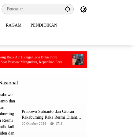
RAGAM
PENDIDIKAN
ga Coba Buka Pintu
Pilu, Seorang Ibu Beserta Empat Anaknya Tewas
gudara, Kepanikan Pecah
Terjebak Kebakaran di Bombana
Nasional
Prabowo Subianto dan Gibran
Rakabuming Raka Resmi Dilantik
Jadi Presiden dan Wapres RI
20 Oktober 2024
1718