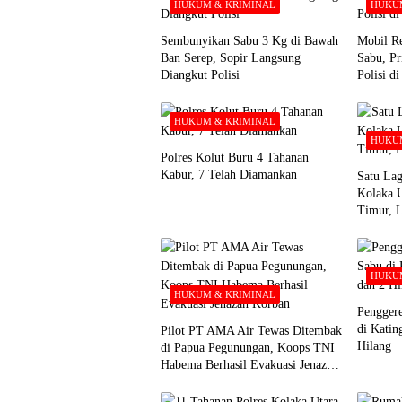
HUKUM & KRIMINAL
HUKUM
Sembunyikan Sabu 3 Kg di Bawah
Mobil Re
Ban Serep, Sopir Langsung
Sabu, Pr
Diangkut Polisi
Polisi d
HUKUM & KRIMINAL
HUKUM
Polres Kolut Buru 4 Tahanan
Kabur, 7 Telah Diamankan
Satu Lag
Kolaka 
Timur, 
HUKUM
HUKUM & KRIMINAL
Pengger
di Katin
Pilot PT AMA Air Tewas Ditembak
Hilang
di Papua Pegunungan, Koops TNI
Habema Berhasil Evakuasi Jenazah
Korban