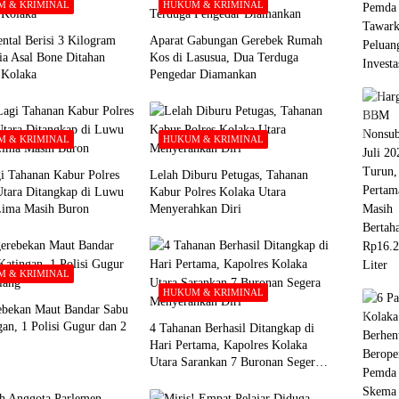
 & KRIMINAL
HUKUM & KRIMINAL
ntal Berisi 3 Kilogram
Aparat Gabungan Gerebek Rumah
ia Asal Bone Ditahan
Kos di Lasusua, Dua Terduga
i Kolaka
Pengedar Diamankan
 & KRIMINAL
HUKUM & KRIMINAL
i Tahanan Kabur Polres
Lelah Diburu Petugas, Tahanan
Utara Ditangkap di Luwu
Kabur Polres Kolaka Utara
Lima Masih Buron
Menyerahkan Diri
 & KRIMINAL
HUKUM & KRIMINAL
ebekan Maut Bandar Sabu
gan, 1 Polisi Gugur dan 2
4 Tahanan Berhasil Ditangkap di
Hari Pertama, Kapolres Kolaka
Utara Sarankan 7 Buronan Segera
Menyerahkan Diri