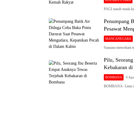
KOLAKA UTARA
PAGI masih muda ke
Penumpang Ba
Pesawat Meng
MANCANEGARA
Suasana mencekam te
Pilu, Seoran
Kebakaran d
BOMBANA
6 Agu
BOMBANA- Lima oran
Siaran
Publik