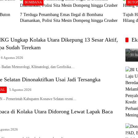
BOMBANA
BUTO
 Buton
7 Terduga Penambang Emas Ilegal di Bombana
Tujuh H
Diamankan, Polisi Sita Mesin Dompeng hingga Crusher
Hilang d
G Ungkap Kolaka Utara Dikepung 13 Sesar Aktif,
Ek
Infl
pa Sudah Terekam
Baub
31 Ju
6 Agustus 2026
dan Meteorologi, Klimatologi, dan Geofisika…
 Selatan Dinonaktifkan Usai Jadi Tersangka
NAL
5 Agustus 2026
Pemerintah Kabupaten Konawe Selatan resmi…
ca di Kolaka Utara Didorong Lewat Lapak Baca
Agustus 2026