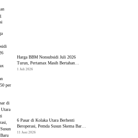
Harga BBM Nonsubsidi Juli 2026
Turun, Pertamax Masih Bertahan
Rp16.250 per Liter
1 Juli 2026
6 Pasar di Kolaka Utara Berhenti
Beroperasi, Pemda Susun Skema Baru
Pulihkan Perdagangan
11 Juni 2026