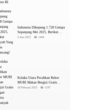
INE
a M 5,4 Guncang Buol, Warga Panik Menyelamat
Indonesia Dikepung 1.728 Gempa
ung
Sepanjang Mei 2025, Berikut
Wilayah Yang Intens Diguncang!
3 Juni 2025
1440
026
Kolaka Utara Pecahkan Rekor
MURI Makan Bergizi Gratis
Dengan Peserta Terbanyak
18 Februari 2025
1197