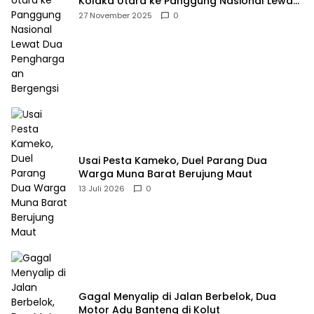
Kolaka Utara ke Panggung Nasional Lewat
Dua Penghargaan Bergengsi
27 November 2025
0
Usai Pesta Kameko, Duel Parang Dua
Warga Muna Barat Berujung Maut
13 Juli 2026
0
Gagal Menyalip di Jalan Berbelok, Dua
Motor Adu Banteng di Kolut