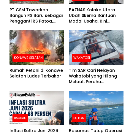
PT CSM Tawarkan
BAZNAS Kolaka Utara
Bangun RS Baru sebagai
Ubah Skema Bantuan
Pengganti RS Patoa,
Modal Usaha, Kini
Begini Respons Sekda
Disalurkan dalam Bentuk
Kolut
Barang Senilai Rp419,5
Juta
KONAWE SELATAN
WAKATOBI
Rumah Petani di Konawe
Tim SAR Cari Nelayan
Selatan Ludes Terbakar
Wakatobi yang Hilang
Melaut, Perahu
Ditemukan Mengapung
Kemasukan Air
BAUBAU
BUTON
Inflasi Sultra Juni 2026
Basarnas Tutup Operasi