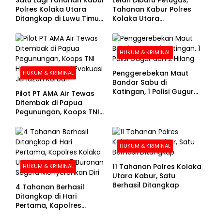
Polres Kolaka Utara
Tahanan Kabur Polres
Ditangkap di Luwu Timur,
Kolaka Utara
Lima Masih Buron
Menyerahkan Diri
HUKUM & KRIMINAL
Penggerebekan Maut
HUKUM & KRIMINAL
Bandar Sabu di
Katingan, 1 Polisi Gugur
Pilot PT AMA Air Tewas
dan 2 Hilang
Ditembak di Papua
Pegunungan, Koops TNI
Habema Berhasil
Evakuasi Jenazah
Korban
HUKUM & KRIMINAL
11 Tahanan Polres Kolaka
HUKUM & KRIMINAL
Utara Kabur, Satu
Berhasil Ditangkap
4 Tahanan Berhasil
Ditangkap di Hari
Pertama, Kapolres
Kolaka Utara Sarankan 7