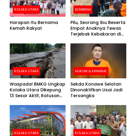
KOLAKA UTARA
BOMBANA
Harapan Itu Bernama
Pilu, Seorang Ibu Beserta
Kemah Rakyat
Empat Anaknya Tewas
Terjebak Kebakaran di
Bombana
KOLAKA UTARA
HUKUM & KRIMINAL
Waspada! BMKG Ungkap
Sekda Konawe Selatan
Kolaka Utara Dikepung
Dinonaktifkan Usai Jadi
13 Sesar Aktif, Ratusan
Tersangka
Gempa Sudah Terekam
KOLAKA UTARA
KOLAKA UTARA