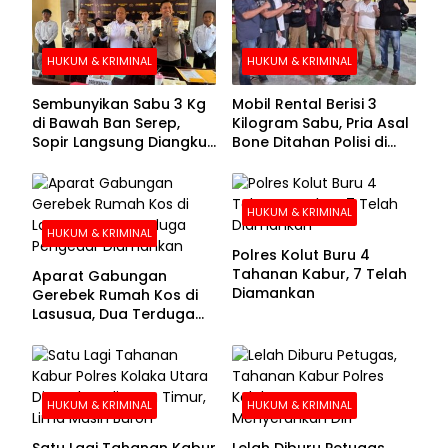
HUKUM & KRIMINAL
HUKUM & KRIMINAL
Sembunyikan Sabu 3 Kg
Mobil Rental Berisi 3
di Bawah Ban Serep,
Kilogram Sabu, Pria Asal
Sopir Langsung Diangkut
Bone Ditahan Polisi di
Polisi
Kolaka
HUKUM & KRIMINAL
HUKUM & KRIMINAL
Polres Kolut Buru 4
Tahanan Kabur, 7 Telah
Aparat Gabungan
Diamankan
Gerebek Rumah Kos di
Lasusua, Dua Terduga
Pengedar Diamankan
HUKUM & KRIMINAL
HUKUM & KRIMINAL
Satu Lagi Tahanan Kabur
Lelah Diburu Petugas,