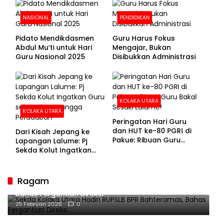
NASIONAL
PENDIDIKAN
Pidato Mendikdasmen
Guru Harus Fokus
Abdul Mu’ti untuk Hari
Mengajar, Bukan
Guru Nasional 2025
Disibukkan Administrasi
KOLAKA UTARA
KOLAKA UTARA
Peringatan Hari Guru
dan HUT ke-80 PGRI di
Dari Kisah Jepang ke
Pakue: Ribuan Guru
Lapangan Lalume: Pj
Bakal Sesaki Lalume!
Sekda Kolut Ingatkan
Guru sebagai
Penyangga Peradaban
Ragam
Sekda Kolaka Utara Hadiri RUPSLB BPR Bahteramas,
Bahas Pergantian Direksi
25 Februari 2026
0