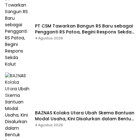
PT CSM Tawarkan Bangun RS Baru sebagai
Pengganti RS Patoa, Begini Respons Sekda
Kolut
4 Agustus 2026
BAZNAS Kolaka Utara Ubah Skema Bantuan
Modal Usaha, Kini Disalurkan dalam Bentuk
Barang Senilai Rp419,5 Juta
4 Agustus 2026