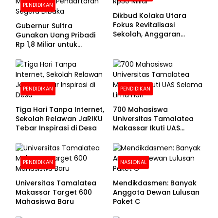
PENDIDIKAN
Dikbud Kolaka Utara
Fokus Revitalisasi
Gubernur Sultra
Sekolah, Anggaran
Gunakan Uang Pribadi
Diproyeksikan Rp30
Rp 1,8 Miliar untuk
Miliar
Beasiswa Mahasiswa,
Pendaftaran Segera
Dibuka
PENDIDIKAN
PENDIDIKAN
Tiga Hari Tanpa Internet,
700 Mahasiswa
Sekolah Relawan JaRIKU
Universitas Tamalatea
Tebar Inspirasi di Desa
Makassar Ikuti UAS
Selama Lima Hari
PENDIDIKAN
NASIONAL
Universitas Tamalatea
Mendikdasmen: Banyak
Makassar Target 600
Anggota Dewan Lulusan
Mahasiswa Baru
Paket C