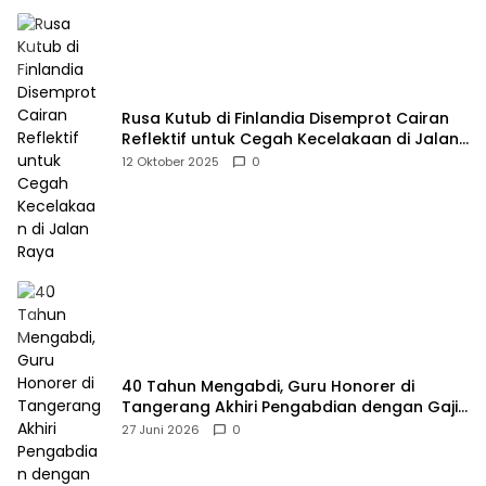
Rusa Kutub di Finlandia Disemprot Cairan
Reflektif untuk Cegah Kecelakaan di Jalan
Raya
12 Oktober 2025
0
40 Tahun Mengabdi, Guru Honorer di
Tangerang Akhiri Pengabdian dengan Gaji
Rp414 Ribu
27 Juni 2026
0