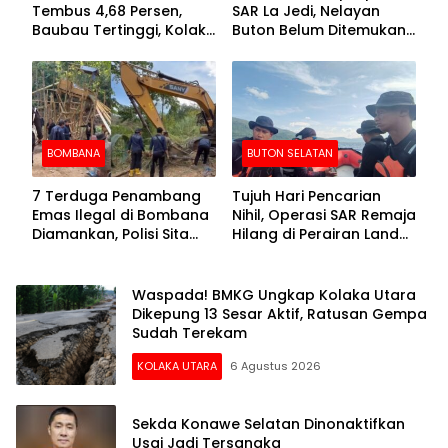
Tembus 4,68 Persen,
SAR La Jedi, Nelayan
Baubau Tertinggi, Kolaka
Buton Belum Ditemukan
Posisi Kedua
Setelah Sepekan Dicari
BOMBANA
BUTON SELATAN
7 Terduga Penambang
Tujuh Hari Pencarian
Emas Ilegal di Bombana
Nihil, Operasi SAR Remaja
Diamankan, Polisi Sita
Hilang di Perairan Lande
Mesin Dompeng hingga
Buton Selatan Dihentikan
Crusher
Waspada! BMKG Ungkap Kolaka Utara
Dikepung 13 Sesar Aktif, Ratusan Gempa
Sudah Terekam
KOLAKA UTARA
6 Agustus 2026
Sekda Konawe Selatan Dinonaktifkan
Usai Jadi Tersangka