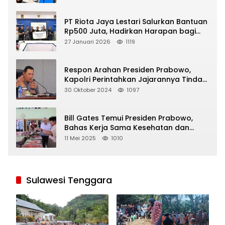
PT Riota Jaya Lestari Salurkan Bantuan
Rp500 Juta, Hadirkan Harapan bagi
Korban Bencana di Sumatera
27 Januari 2026
1119
Respon Arahan Presiden Prabowo,
Kapolri Perintahkan Jajarannya Tindak
Tegas Pelaku Judi Online
30 Oktober 2024
1097
Bill Gates Temui Presiden Prabowo,
Bahas Kerja Sama Kesehatan dan
Program Makan Bergizi Gratis
11 Mei 2025
1010
Sulawesi Tenggara