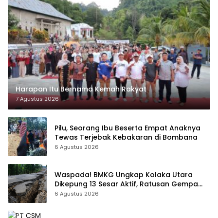
Harapan Itu Bernama Kemah Rakyat
7 Agustus 2026
Pilu, Seorang Ibu Beserta Empat Anaknya
Tewas Terjebak Kebakaran di Bombana
6 Agustus 2026
Waspada! BMKG Ungkap Kolaka Utara
Dikepung 13 Sesar Aktif, Ratusan Gempa
Sudah Terekam
6 Agustus 2026