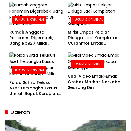
Buronan Segera
Menyerahkan Diri
HUKUM & KRIMINAL
HUKUM & KRIMINAL
Rumah Anggota
Miris! Empat Pelajar
Parlemen Digerebek,
Diduga Jadi Komplotan
Uang Rp927 Miliar
Curanmor Lintas
hingga BH Emas Disita
Kabupaten
HUKUM & KRIMINAL
HUKUM & KRIMINAL
Viral Video Emak-Emak
Grebek Markas Narkoba
Polda Sultra Telusuri
Seorang Diri
Aset Tersangka Kasus
Umrah Ilegal, Kerugian
Korban Capai Rp7 Miliar
Daerah