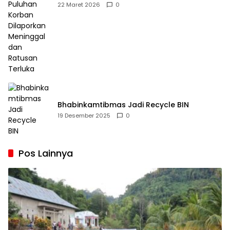
Dilaporkan Meninggal dan Ratusan Terluka
22 Maret 2026
0
Bhabinkamtibmas Jadi Recycle BIN
19 Desember 2025
0
Pos Lainnya