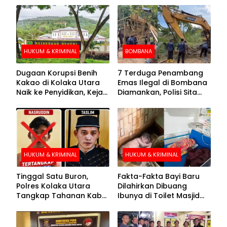
HUKUM & KRIMINAL
BOMBANA
Dugaan Korupsi Benih
7 Terduga Penambang
Kakao di Kolaka Utara
Emas Ilegal di Bombana
Naik ke Penyidikan, Kejari
Diamankan, Polisi Sita
Periksa Sejumlah Pihak
Mesin Dompeng hingga
Crusher
HUKUM & KRIMINAL
HUKUM & KRIMINAL
Tinggal Satu Buron,
Fakta-Fakta Bayi Baru
Polres Kolaka Utara
Dilahirkan Dibuang
Tangkap Tahanan Kabur
Ibunya di Toilet Masjid
ke-10 di Hari ke-21
Kolaka Utara
Pengejaran