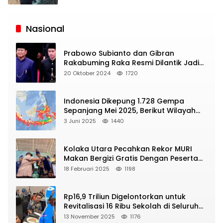
Siaran
Publik
Nasional
Prabowo Subianto dan Gibran
Rakabuming Raka Resmi Dilantik Jadi
Presiden dan Wapres RI
20 Oktober 2024
1720
Indonesia Dikepung 1.728 Gempa
Sepanjang Mei 2025, Berikut Wilayah
Yang Intens Diguncang!
3 Juni 2025
1440
Kolaka Utara Pecahkan Rekor MURI
Makan Bergizi Gratis Dengan Peserta
Terbanyak
18 Februari 2025
1198
Rp16,9 Triliun Digelontorkan untuk
Revitalisasi 16 Ribu Sekolah di Seluruh
Indonesia
13 November 2025
1176