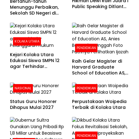
Hikmah Dewi Raih Juara I
Bertahun-tahun
Public Speaking Ditlantas
Menunggu Perbaikan,
Polda Sultra pada
Sekolah SD Negeri di
Puncak Hari
Kolaka Utara Masih
Bhayangkara ke-80
Beralas Tanah dan
Dinding Bolong-bolong
KOLAKA UTARA
PENDIDIKAN
Kejari Kolaka Utara
Edukasi Siswa SMPN 12
Raih Gelar Magister di
agar Terhindar
Harvard Graduate
Pelanggaran Hukum
School of Education AS,
Anies Baswedan Unggah
Foto Putrinya Perlihatkan
NASIONAL
PENDIDIKAN
Ijazah
Status Guru Honorer
Perpustakaan Woipedia
Dihapus Mulai 2027
Terbaik di Kolaka Utara
PENDIDIKAN