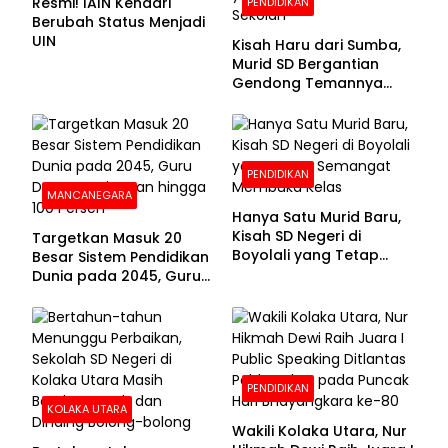
Resmi! IAIN Kendari
PENDIDIKAN
Berubah Status Menjadi
UIN
Kisah Haru dari Sumba,
Murid SD Bergantian
Gendong Temannya
yang Difabel Demi Bisa
Sekolah
PENDIDIKAN
MANCANEGARA
Hanya Satu Murid Baru,
Kisah SD Negeri di
Targetkan Masuk 20
Boyolali yang Tetap
Besar Sistem Pendidikan
Semangat Membuka
Dunia pada 2045, Guru
Kelas
Dapat Tunjangan hingga
100 Persen
PENDIDIKAN
KOLAKA UTARA
Wakili Kolaka Utara, Nur