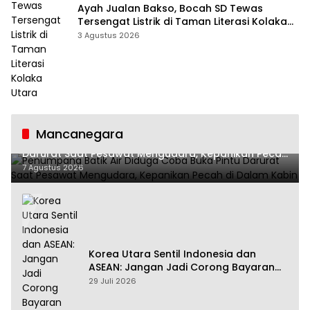
Ayah Jualan Bakso, Bocah SD Tewas
Tersengat Listrik di Taman Literasi Kolaka
Utara
3 Agustus 2026
Mancanegara
Penumpang Batik Air Diduga Coba Buka Pintu
Darurat Saat Pesawat Mengudara, Kepanikan Pecah
di Dalam Kabin
7 Agustus 2026
Korea Utara Sentil Indonesia dan
ASEAN: Jangan Jadi Corong Bayaran
Amerika Serikat
29 Juli 2026