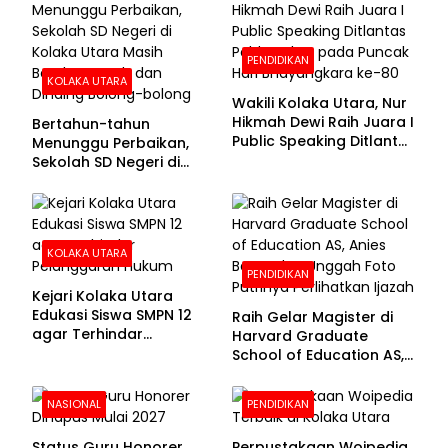
PENDIDIKAN
KOLAKA UTARA
Wakili Kolaka Utara, Nur
Hikmah Dewi Raih Juara I
Bertahun-tahun
Public Speaking Ditlantas
Menunggu Perbaikan,
Polda Sultra pada
Sekolah SD Negeri di
Puncak Hari
Kolaka Utara Masih
Bhayangkara ke-80
Beralas Tanah dan
Dinding Bolong-bolong
KOLAKA UTARA
PENDIDIKAN
Kejari Kolaka Utara
Edukasi Siswa SMPN 12
Raih Gelar Magister di
agar Terhindar
Harvard Graduate
Pelanggaran Hukum
School of Education AS,
Anies Baswedan Unggah
Foto Putrinya Perlihatkan
NASIONAL
PENDIDIKAN
Ijazah
Status Guru Honorer
Perpustakaan Woipedia