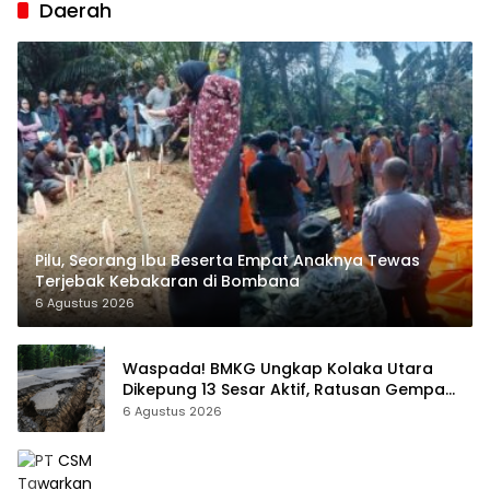
Daerah
Pilu, Seorang Ibu Beserta Empat Anaknya Tewas
Terjebak Kebakaran di Bombana
6 Agustus 2026
Waspada! BMKG Ungkap Kolaka Utara
Dikepung 13 Sesar Aktif, Ratusan Gempa
Sudah Terekam
6 Agustus 2026