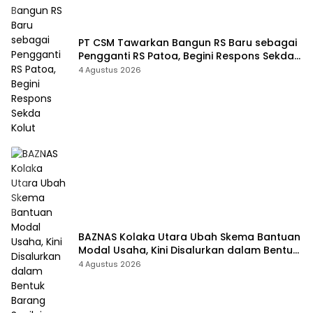
PT CSM Tawarkan Bangun RS Baru sebagai
Pengganti RS Patoa, Begini Respons Sekda
Kolut
4 Agustus 2026
BAZNAS Kolaka Utara Ubah Skema Bantuan
Modal Usaha, Kini Disalurkan dalam Bentuk
Barang Senilai Rp419,5 Juta
4 Agustus 2026