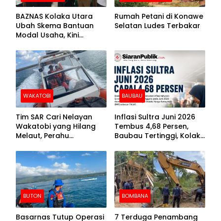
BAZNAS Kolaka Utara
Rumah Petani di Konawe
Ubah Skema Bantuan
Selatan Ludes Terbakar
Modal Usaha, Kini
Disalurkan dalam Bentuk
Barang Senilai Rp419,5
Juta
WAKATOBI
BAUBAU
Tim SAR Cari Nelayan
Inflasi Sultra Juni 2026
Wakatobi yang Hilang
Tembus 4,68 Persen,
Melaut, Perahu
Baubau Tertinggi, Kolaka
Ditemukan Mengapung
Posisi Kedua
Kemasukan Air
BUTON
BOMBANA
Basarnas Tutup Operasi
7 Terduga Penambang