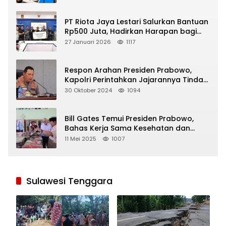
PT Riota Jaya Lestari Salurkan Bantuan
Rp500 Juta, Hadirkan Harapan bagi
Korban Bencana di Sumatera
27 Januari 2026
1117
Respon Arahan Presiden Prabowo,
Kapolri Perintahkan Jajarannya Tindak
Tegas Pelaku Judi Online
30 Oktober 2024
1094
Bill Gates Temui Presiden Prabowo,
Bahas Kerja Sama Kesehatan dan
Program Makan Bergizi Gratis
11 Mei 2025
1007
Sulawesi Tenggara