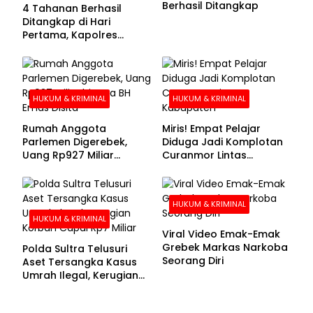
Berhasil Ditangkap
4 Tahanan Berhasil
Ditangkap di Hari
Pertama, Kapolres
Kolaka Utara Sarankan 7
Buronan Segera
Menyerahkan Diri
HUKUM & KRIMINAL
HUKUM & KRIMINAL
Rumah Anggota
Miris! Empat Pelajar
Parlemen Digerebek,
Diduga Jadi Komplotan
Uang Rp927 Miliar
Curanmor Lintas
hingga BH Emas Disita
Kabupaten
HUKUM & KRIMINAL
HUKUM & KRIMINAL
Viral Video Emak-Emak
Grebek Markas Narkoba
Polda Sultra Telusuri
Seorang Diri
Aset Tersangka Kasus
Umrah Ilegal, Kerugian
Korban Capai Rp7 Miliar