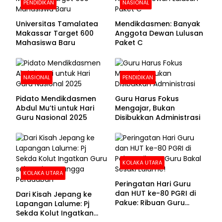
PENDIDIKAN
NASIONAL
Universitas Tamalatea
Mendikdasmen: Banyak
Makassar Target 600
Anggota Dewan Lulusan
Mahasiswa Baru
Paket C
NASIONAL
PENDIDIKAN
Pidato Mendikdasmen
Guru Harus Fokus
Abdul Mu’ti untuk Hari
Mengajar, Bukan
Guru Nasional 2025
Disibukkan Administrasi
KOLAKA UTARA
KOLAKA UTARA
Peringatan Hari Guru
dan HUT ke-80 PGRI di
Dari Kisah Jepang ke
Pakue: Ribuan Guru
Lapangan Lalume: Pj
Bakal Sesaki Lalume!
Sekda Kolut Ingatkan