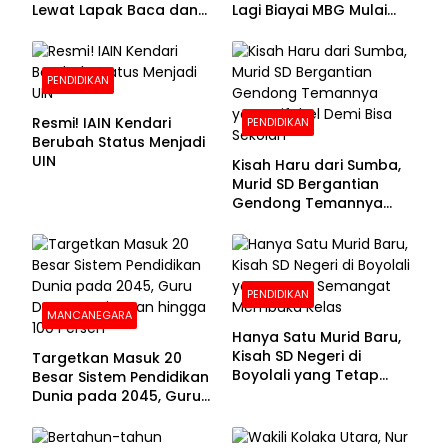
Lewat Lapak Baca dan
Lagi Biayai MBG Mulai
Diskusi
APBN 2028
PENDIDIKAN
Resmi! IAIN Kendari
PENDIDIKAN
Berubah Status Menjadi
UIN
Kisah Haru dari Sumba,
Murid SD Bergantian
Gendong Temannya
yang Difabel Demi Bisa
Sekolah
PENDIDIKAN
MANCANEGARA
Hanya Satu Murid Baru,
Kisah SD Negeri di
Targetkan Masuk 20
Boyolali yang Tetap
Besar Sistem Pendidikan
Semangat Membuka
Dunia pada 2045, Guru
Kelas
Dapat Tunjangan hingga
100 Persen