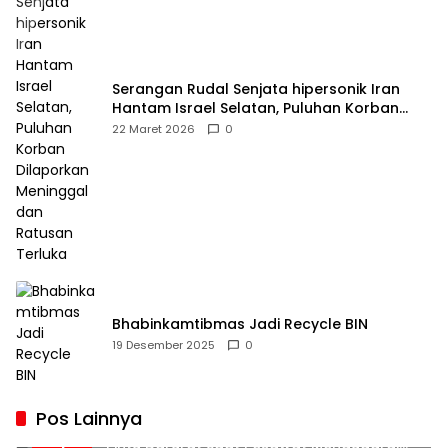
Serangan Rudal Senjata hipersonik Iran
Hantam Israel Selatan, Puluhan Korban
Dilaporkan Meninggal dan Ratusan Terluka
22 Maret 2026
0
Bhabinkamtibmas Jadi Recycle BIN
19 Desember 2025
0
Pos Lainnya
Penumpang Batik Air Diduga Coba Buka
1
Pintu Darurat Saat Pesawat Mengudara,