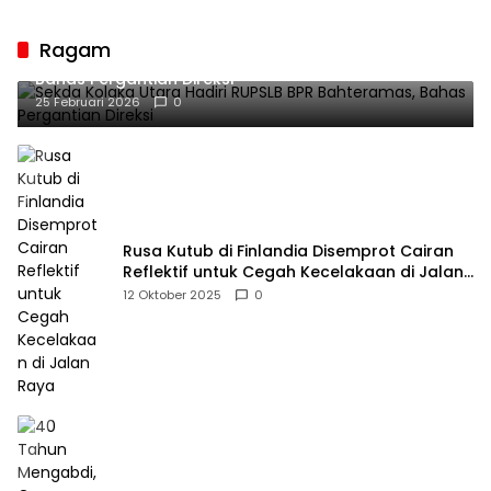
Guru sebagai
Penyangga Peradaban
Ragam
Sekda Kolaka Utara Hadiri RUPSLB BPR Bahteramas,
Bahas Pergantian Direksi
25 Februari 2026
0
Rusa Kutub di Finlandia Disemprot Cairan
Reflektif untuk Cegah Kecelakaan di Jalan
Raya
12 Oktober 2025
0