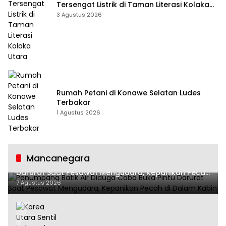
Tersengat Listrik di Taman Literasi Kolaka
Utara
3 Agustus 2026
Rumah Petani di Konawe Selatan Ludes
Terbakar
1 Agustus 2026
Mancanegara
Penumpang Batik Air Diduga Coba Buka Pintu
Darurat Saat Pesawat Mengudara, Kepanikan Pecah
di Dalam Kabin
7 Agustus 2026