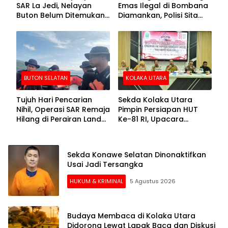
SAR La Jedi, Nelayan
Emas Ilegal di Bombana
Buton Belum Ditemukan
Diamankan, Polisi Sita
Setelah Sepekan Dicari
Mesin Dompeng hingga
Crusher
BUTON SELATAN
KOLAKA UTARA
Tujuh Hari Pencarian
Sekda Kolaka Utara
Nihil, Operasi SAR Remaja
Pimpin Persiapan HUT
Hilang di Perairan Lande
Ke-81 RI, Upacara
Buton Selatan Dihentikan
Dipusatkan di Lasusua
Sekda Konawe Selatan Dinonaktifkan
Usai Jadi Tersangka
HUKUM & KRIMINAL
5 Agustus 2026
Budaya Membaca di Kolaka Utara
Didorong Lewat Lapak Baca dan Diskusi