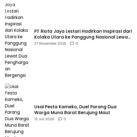
PT Riota Jaya Lestari Hadirkan Inspirasi dari
Kolaka Utara ke Panggung Nasional Lewat
Dua Penghargaan Bergengsi
27 November 2025
0
Usai Pesta Kameko, Duel Parang Dua
Warga Muna Barat Berujung Maut
13 Juli 2026
0