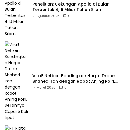
Penelitian: Cekungan Apollo di Bulan
Terbentuk 4,16 Miliar Tahun Silam
21 Agustus 2025
0
Viral! Netizen Bandingkan Harga Drone
Shahed Iran dengan Robot Anjing Polri,
Selisihnya Capai 5 Kali Lipat
14 Maret 2026
0