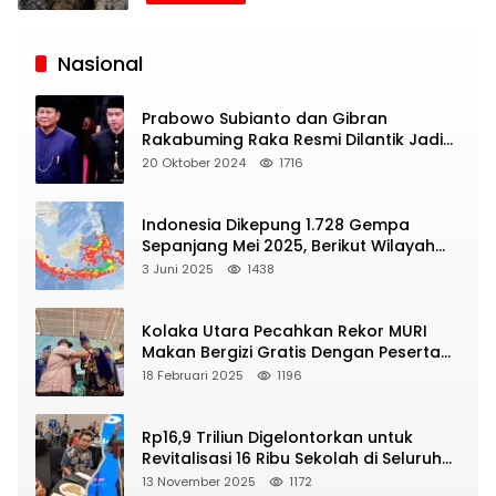
Siaran
Publik
Nasional
Prabowo Subianto dan Gibran
Rakabuming Raka Resmi Dilantik Jadi
Presiden dan Wapres RI
20 Oktober 2024
1716
Indonesia Dikepung 1.728 Gempa
Sepanjang Mei 2025, Berikut Wilayah
Yang Intens Diguncang!
3 Juni 2025
1438
Kolaka Utara Pecahkan Rekor MURI
Makan Bergizi Gratis Dengan Peserta
Terbanyak
18 Februari 2025
1196
Rp16,9 Triliun Digelontorkan untuk
Revitalisasi 16 Ribu Sekolah di Seluruh
Indonesia
13 November 2025
1172