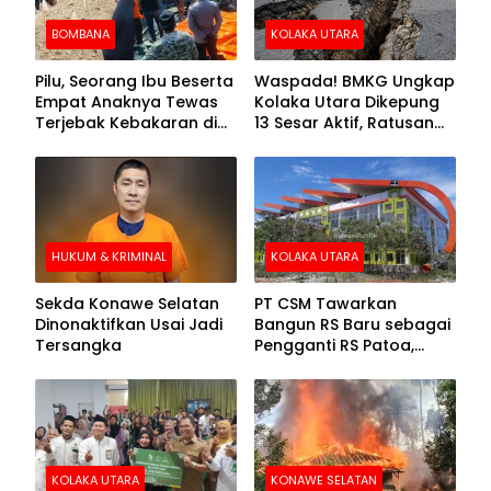
BOMBANA
KOLAKA UTARA
Pilu, Seorang Ibu Beserta
Waspada! BMKG Ungkap
Empat Anaknya Tewas
Kolaka Utara Dikepung
Terjebak Kebakaran di
13 Sesar Aktif, Ratusan
Bombana
Gempa Sudah Terekam
HUKUM & KRIMINAL
KOLAKA UTARA
Sekda Konawe Selatan
PT CSM Tawarkan
Dinonaktifkan Usai Jadi
Bangun RS Baru sebagai
Tersangka
Pengganti RS Patoa,
Begini Respons Sekda
Kolut
KOLAKA UTARA
KONAWE SELATAN