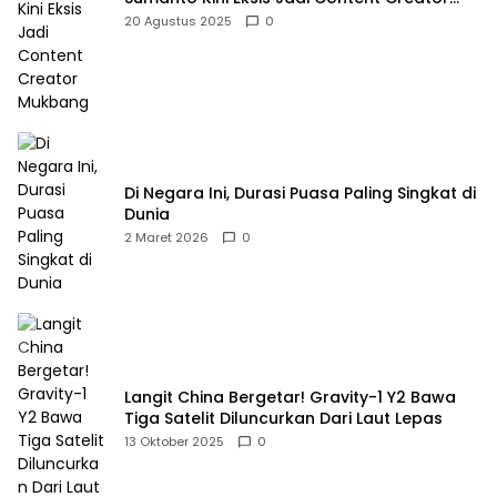
Mukbang
20 Agustus 2025
0
Di Negara Ini, Durasi Puasa Paling Singkat di
Dunia
2 Maret 2026
0
Langit China Bergetar! Gravity-1 Y2 Bawa
Tiga Satelit Diluncurkan Dari Laut Lepas
13 Oktober 2025
0