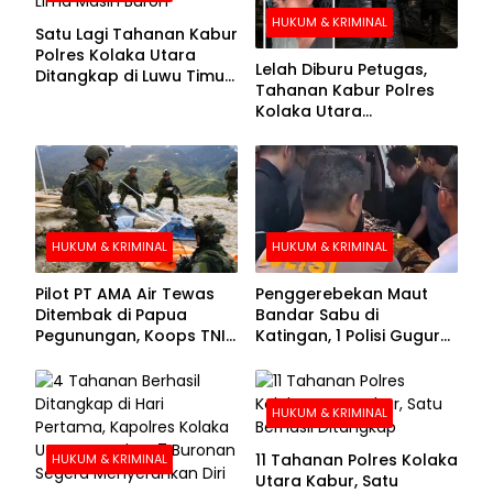
HUKUM & KRIMINAL
Satu Lagi Tahanan Kabur
Polres Kolaka Utara
Lelah Diburu Petugas,
Ditangkap di Luwu Timur,
Tahanan Kabur Polres
Lima Masih Buron
Kolaka Utara
Menyerahkan Diri
HUKUM & KRIMINAL
HUKUM & KRIMINAL
Pilot PT AMA Air Tewas
Penggerebekan Maut
Ditembak di Papua
Bandar Sabu di
Pegunungan, Koops TNI
Katingan, 1 Polisi Gugur
Habema Berhasil
dan 2 Hilang
Evakuasi Jenazah
Korban
HUKUM & KRIMINAL
11 Tahanan Polres Kolaka
HUKUM & KRIMINAL
Utara Kabur, Satu