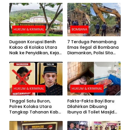
HUKUM & KRIMINAL
BOMBANA
Dugaan Korupsi Benih
7 Terduga Penambang
Kakao di Kolaka Utara
Emas Ilegal di Bombana
Naik ke Penyidikan, Kejari
Diamankan, Polisi Sita
Periksa Sejumlah Pihak
Mesin Dompeng hingga
Crusher
HUKUM & KRIMINAL
HUKUM & KRIMINAL
Tinggal Satu Buron,
Fakta-Fakta Bayi Baru
Polres Kolaka Utara
Dilahirkan Dibuang
Tangkap Tahanan Kabur
Ibunya di Toilet Masjid
ke-10 di Hari ke-21
Kolaka Utara
Pengejaran