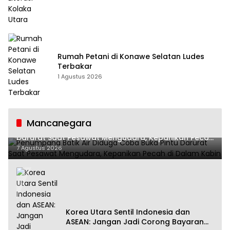
Rumah Petani di Konawe Selatan Ludes
Terbakar
1 Agustus 2026
Mancanegara
Penumpang Batik Air Diduga Coba Buka Pintu
Darurat Saat Pesawat Mengudara, Kepanikan Pecah
di Dalam Kabin
7 Agustus 2026
Korea Utara Sentil Indonesia dan
ASEAN: Jangan Jadi Corong Bayaran