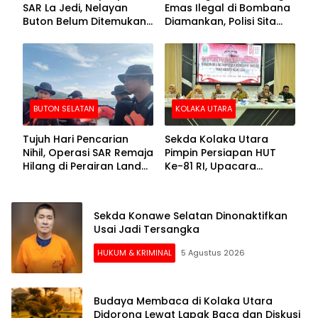
SAR La Jedi, Nelayan
Emas Ilegal di Bombana
Buton Belum Ditemukan
Diamankan, Polisi Sita
Setelah Sepekan Dicari
Mesin Dompeng hingga
Crusher
BUTON SELATAN
KOLAKA UTARA
Tujuh Hari Pencarian
Sekda Kolaka Utara
Nihil, Operasi SAR Remaja
Pimpin Persiapan HUT
Hilang di Perairan Lande
Ke-81 RI, Upacara
Buton Selatan Dihentikan
Dipusatkan di Lasusua
Sekda Konawe Selatan Dinonaktifkan
Usai Jadi Tersangka
HUKUM & KRIMINAL
5 Agustus 2026
Budaya Membaca di Kolaka Utara
Didorong Lewat Lapak Baca dan Diskusi