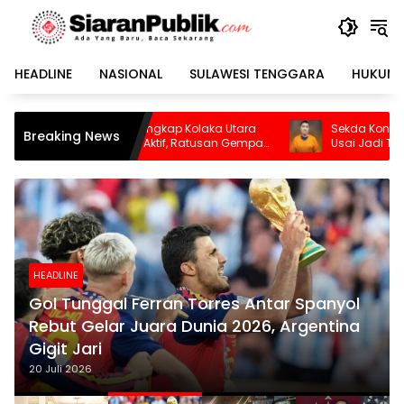
Langsung
ke
konten
HEADLINE
NASIONAL
SULAWESI TENGGARA
HUKUM 
kap Kolaka Utara
Sekda Konawe Selatan Dinonaktifkan
Breaking News
ktif, Ratusan Gempa
Usai Jadi Tersangka
HEADLINE
Gol Tunggal Ferran Torres Antar Spanyol
Rebut Gelar Juara Dunia 2026, Argentina
Gigit Jari
20 Juli 2026