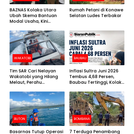
BAZNAS Kolaka Utara
Rumah Petani di Konawe
Ubah Skema Bantuan
Selatan Ludes Terbakar
Modal Usaha, Kini
Disalurkan dalam Bentuk
Barang Senilai Rp419,5
Juta
WAKATOBI
BAUBAU
Tim SAR Cari Nelayan
Inflasi Sultra Juni 2026
Wakatobi yang Hilang
Tembus 4,68 Persen,
Melaut, Perahu
Baubau Tertinggi, Kolaka
Ditemukan Mengapung
Posisi Kedua
Kemasukan Air
BUTON
BOMBANA
Basarnas Tutup Operasi
7 Terduga Penambang