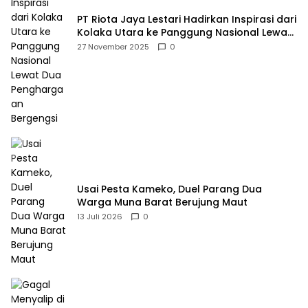
PT Riota Jaya Lestari Hadirkan Inspirasi dari
Kolaka Utara ke Panggung Nasional Lewat
Dua Penghargaan Bergengsi
27 November 2025
0
Usai Pesta Kameko, Duel Parang Dua
Warga Muna Barat Berujung Maut
13 Juli 2026
0