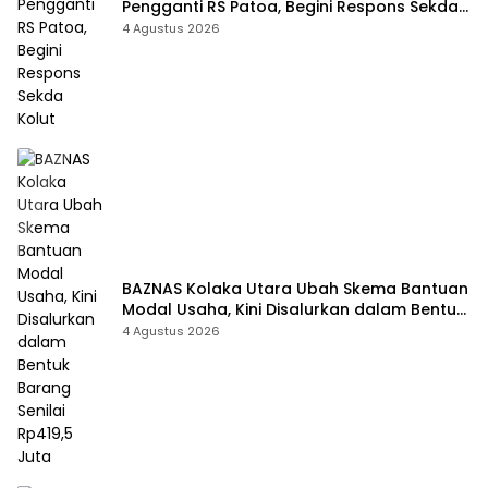
Pengganti RS Patoa, Begini Respons Sekda
Kolut
4 Agustus 2026
BAZNAS Kolaka Utara Ubah Skema Bantuan
Modal Usaha, Kini Disalurkan dalam Bentuk
Barang Senilai Rp419,5 Juta
4 Agustus 2026