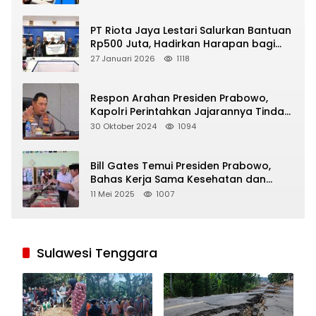
PT Riota Jaya Lestari Salurkan Bantuan
Rp500 Juta, Hadirkan Harapan bagi
Korban Bencana di Sumatera
27 Januari 2026
1118
Respon Arahan Presiden Prabowo,
Kapolri Perintahkan Jajarannya Tindak
Tegas Pelaku Judi Online
30 Oktober 2024
1094
Bill Gates Temui Presiden Prabowo,
Bahas Kerja Sama Kesehatan dan
Program Makan Bergizi Gratis
11 Mei 2025
1007
Sulawesi Tenggara