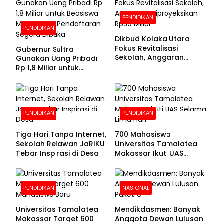
PENDIDIKAN
PENDIDIKAN
Dikbud Kolaka Utara
Fokus Revitalisasi
Gubernur Sultra
Sekolah, Anggaran
Gunakan Uang Pribadi
Diproyeksikan Rp30
Rp 1,8 Miliar untuk
Miliar
Beasiswa Mahasiswa,
Pendaftaran Segera
Dibuka
PENDIDIKAN
PENDIDIKAN
Tiga Hari Tanpa Internet,
700 Mahasiswa
Sekolah Relawan JaRIKU
Universitas Tamalatea
Tebar Inspirasi di Desa
Makassar Ikuti UAS
Selama Lima Hari
PENDIDIKAN
NASIONAL
Universitas Tamalatea
Mendikdasmen: Banyak
Makassar Target 600
Anggota Dewan Lulusan