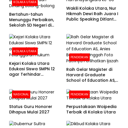
KOLAKA UTARA
Wakili Kolaka Utara, Nur
Hikmah Dewi Raih Juara I
Bertahun-tahun
Public Speaking Ditlantas
Menunggu Perbaikan,
Polda Sultra pada
Sekolah SD Negeri di
Puncak Hari
Kolaka Utara Masih
Bhayangkara ke-80
Beralas Tanah dan
Dinding Bolong-bolong
KOLAKA UTARA
PENDIDIKAN
Kejari Kolaka Utara
Edukasi Siswa SMPN 12
Raih Gelar Magister di
agar Terhindar
Harvard Graduate
Pelanggaran Hukum
School of Education AS,
Anies Baswedan Unggah
Foto Putrinya Perlihatkan
NASIONAL
PENDIDIKAN
Ijazah
Status Guru Honorer
Perpustakaan Woipedia
Dihapus Mulai 2027
Terbaik di Kolaka Utara