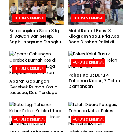
HUKUM & KRIMINAL
HUKUM & KRIMINAL
Sembunyikan Sabu 3 Kg
Mobil Rental Berisi 3
di Bawah Ban Serep,
Kilogram Sabu, Pria Asal
Sopir Langsung Diangkut
Bone Ditahan Polisi di
Polisi
Kolaka
HUKUM & KRIMINAL
HUKUM & KRIMINAL
Polres Kolut Buru 4
Tahanan Kabur, 7 Telah
Aparat Gabungan
Diamankan
Gerebek Rumah Kos di
Lasusua, Dua Terduga
Pengedar Diamankan
HUKUM & KRIMINAL
HUKUM & KRIMINAL
Satu Lagi Tahanan Kabur
Lelah Diburu Petugas,