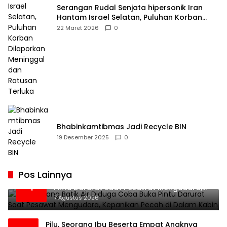
Serangan Rudal Senjata hipersonik Iran
Hantam Israel Selatan, Puluhan Korban
Dilaporkan Meninggal dan Ratusan Terluka
22 Maret 2026
0
Bhabinkamtibmas Jadi Recycle BIN
19 Desember 2025
0
Pos Lainnya
Penumpang Batik Air Diduga Coba Buka
1
Pintu Darurat Saat Pesawat Mengudara,
Kepanikan Pecah di Dalam Kabin
7 Agustus 2026
Pilu, Seorang Ibu Beserta Empat Anaknya