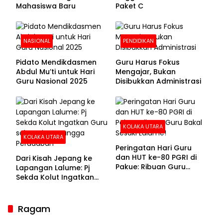
Mahasiswa Baru
Paket C
NASIONAL
PENDIDIKAN
Pidato Mendikdasmen
Guru Harus Fokus
Abdul Mu’ti untuk Hari
Mengajar, Bukan
Guru Nasional 2025
Disibukkan Administrasi
KOLAKA UTARA
KOLAKA UTARA
Peringatan Hari Guru
dan HUT ke-80 PGRI di
Dari Kisah Jepang ke
Pakue: Ribuan Guru
Lapangan Lalume: Pj
Bakal Sesaki Lalume!
Sekda Kolut Ingatkan
Guru sebagai
Penyangga Peradaban
Ragam
Sekda Kolaka Utara Hadiri RUPSLB BPR Bahteramas,
Bahas Pergantian Direksi