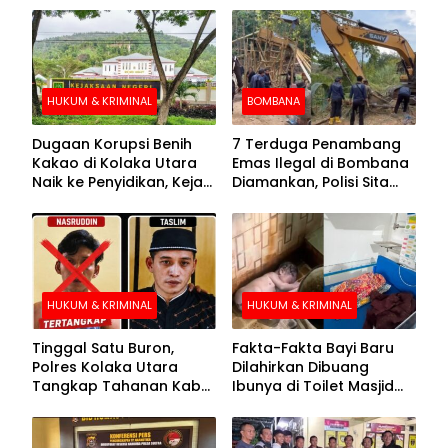
HUKUM & KRIMINAL
BOMBANA
Dugaan Korupsi Benih
7 Terduga Penambang
Kakao di Kolaka Utara
Emas Ilegal di Bombana
Naik ke Penyidikan, Kejari
Diamankan, Polisi Sita
Periksa Sejumlah Pihak
Mesin Dompeng hingga
Crusher
HUKUM & KRIMINAL
HUKUM & KRIMINAL
Tinggal Satu Buron,
Fakta-Fakta Bayi Baru
Polres Kolaka Utara
Dilahirkan Dibuang
Tangkap Tahanan Kabur
Ibunya di Toilet Masjid
ke-10 di Hari ke-21
Kolaka Utara
Pengejaran