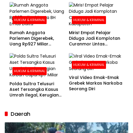
Buronan Segera
Menyerahkan Diri
HUKUM & KRIMINAL
HUKUM & KRIMINAL
Rumah Anggota
Miris! Empat Pelajar
Parlemen Digerebek,
Diduga Jadi Komplotan
Uang Rp927 Miliar
Curanmor Lintas
hingga BH Emas Disita
Kabupaten
HUKUM & KRIMINAL
HUKUM & KRIMINAL
Viral Video Emak-Emak
Grebek Markas Narkoba
Polda Sultra Telusuri
Seorang Diri
Aset Tersangka Kasus
Umrah Ilegal, Kerugian
Korban Capai Rp7 Miliar
Daerah