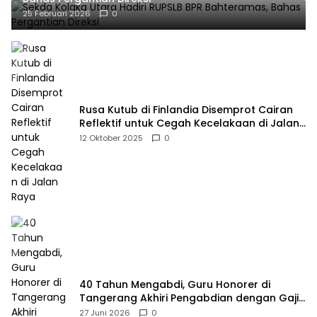
25 Februari 2026
0
Rusa Kutub di Finlandia Disemprot Cairan
Reflektif untuk Cegah Kecelakaan di Jalan
Raya
12 Oktober 2025
0
40 Tahun Mengabdi, Guru Honorer di
Tangerang Akhiri Pengabdian dengan Gaji
Rp414 Ribu
27 Juni 2026
0