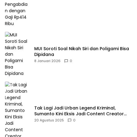
MUI Soroti Soal Nikah Siri dan Poligami Bisa
Dipidana
8 Januari 2026
0
Tak Lagi Jadi Urban Legend Kriminal,
Sumanto Kini Eksis Jadi Content Creator
Mukbang
20 Agustus 2025
0