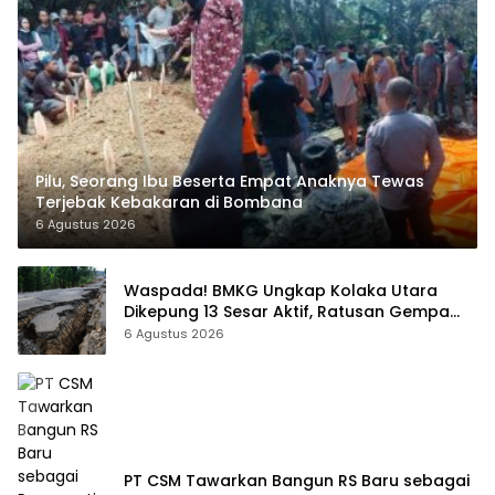
Pilu, Seorang Ibu Beserta Empat Anaknya Tewas
Terjebak Kebakaran di Bombana
6 Agustus 2026
Waspada! BMKG Ungkap Kolaka Utara
Dikepung 13 Sesar Aktif, Ratusan Gempa
Sudah Terekam
6 Agustus 2026
PT CSM Tawarkan Bangun RS Baru sebagai