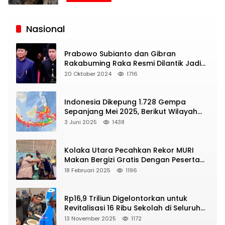
Siaran
Publik
Nasional
Prabowo Subianto dan Gibran
Rakabuming Raka Resmi Dilantik Jadi
Presiden dan Wapres RI
20 Oktober 2024
1716
Indonesia Dikepung 1.728 Gempa
Sepanjang Mei 2025, Berikut Wilayah
Yang Intens Diguncang!
3 Juni 2025
1438
Kolaka Utara Pecahkan Rekor MURI
Makan Bergizi Gratis Dengan Peserta
Terbanyak
18 Februari 2025
1196
Rp16,9 Triliun Digelontorkan untuk
Revitalisasi 16 Ribu Sekolah di Seluruh
Indonesia
13 November 2025
1172