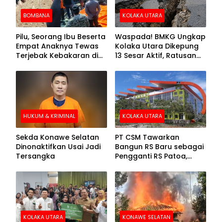
BOMBANA
KOLAKA UTARA
Pilu, Seorang Ibu Beserta
Waspada! BMKG Ungkap
Empat Anaknya Tewas
Kolaka Utara Dikepung
Terjebak Kebakaran di
13 Sesar Aktif, Ratusan
Bombana
Gempa Sudah Terekam
HUKUM & KRIMINAL
KOLAKA UTARA
Sekda Konawe Selatan
PT CSM Tawarkan
Dinonaktifkan Usai Jadi
Bangun RS Baru sebagai
Tersangka
Pengganti RS Patoa,
Begini Respons Sekda
Kolut
KOLAKA UTARA
KONAWE SELATAN