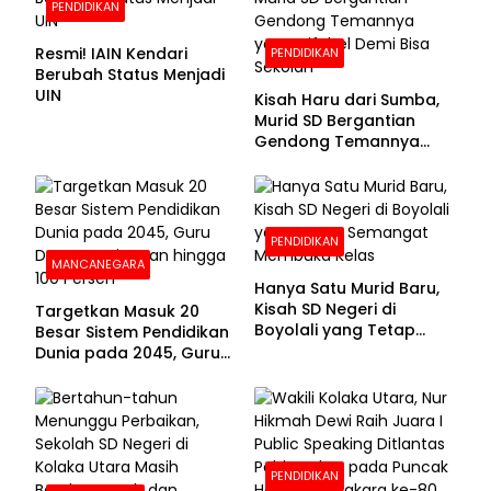
PENDIDIKAN
Resmi! IAIN Kendari
PENDIDIKAN
Berubah Status Menjadi
UIN
Kisah Haru dari Sumba,
Murid SD Bergantian
Gendong Temannya
yang Difabel Demi Bisa
Sekolah
PENDIDIKAN
MANCANEGARA
Hanya Satu Murid Baru,
Kisah SD Negeri di
Targetkan Masuk 20
Boyolali yang Tetap
Besar Sistem Pendidikan
Semangat Membuka
Dunia pada 2045, Guru
Kelas
Dapat Tunjangan hingga
100 Persen
PENDIDIKAN