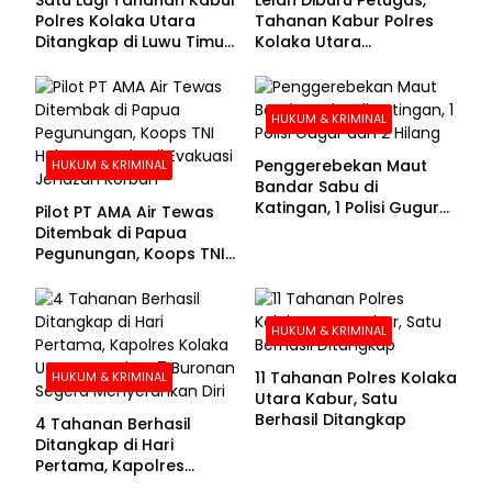
Polres Kolaka Utara
Tahanan Kabur Polres
Ditangkap di Luwu Timur,
Kolaka Utara
Lima Masih Buron
Menyerahkan Diri
HUKUM & KRIMINAL
Penggerebekan Maut
HUKUM & KRIMINAL
Bandar Sabu di
Katingan, 1 Polisi Gugur
Pilot PT AMA Air Tewas
dan 2 Hilang
Ditembak di Papua
Pegunungan, Koops TNI
Habema Berhasil
Evakuasi Jenazah
Korban
HUKUM & KRIMINAL
11 Tahanan Polres Kolaka
HUKUM & KRIMINAL
Utara Kabur, Satu
Berhasil Ditangkap
4 Tahanan Berhasil
Ditangkap di Hari
Pertama, Kapolres
Kolaka Utara Sarankan 7