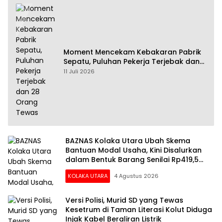
Moment Mencekam Kebakaran Pabrik
Sepatu, Puluhan Pekerja Terjebak dan
28 Orang Tewas
11 Juli 2026
BAZNAS Kolaka Utara Ubah Skema
Bantuan Modal Usaha, Kini Disalurkan
dalam Bentuk Barang Senilai Rp419,5
Juta
KOLAKA UTARA
4 Agustus 2026
Versi Polisi, Murid SD yang Tewas
Kesetrum di Taman Literasi Kolut Diduga
Injak Kabel Beraliran Listrik