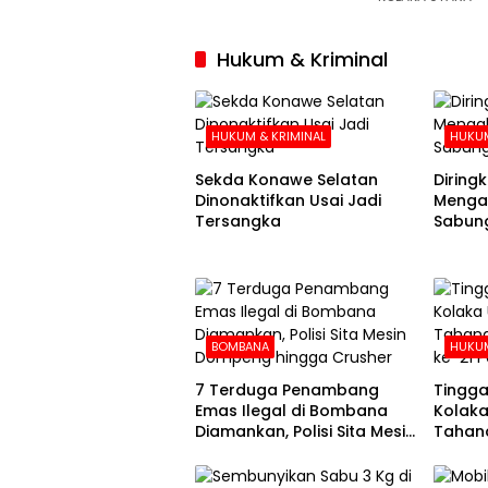
Hukum & Kriminal
HUKUM & KRIMINAL
HUKUM
Sekda Konawe Selatan
Diringku
Dinonaktifkan Usai Jadi
Mengak
Tersangka
Sabung
BOMBANA
HUKUM
7 Terduga Penambang
Tingga
Emas Ilegal di Bombana
Kolaka
Diamankan, Polisi Sita Mesin
Tahana
Dompeng hingga Crusher
Hari k