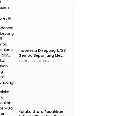
Presiden dan Wapres RI
Indonesia Dikepung 1.728
Gempa Sepanjang Mei
2025, Berikut Wilayah Yang
3 Juni 2025
1437
Intens Diguncang!
Kolaka Utara Pecahkan