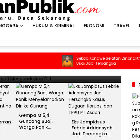
ENGGARA
HUKUM & KRIMINAL
EKONOMI
TRAVEL
HEADLI
es Antar Spanyol Rebut Gelar
Gem
Sekda Konawe Selatan Dinonaktifkan
Usai Jadi Tersangka
ina Gigit Jari
Men
13 Juli 
Gempa M 5,4
Guncang Buol,
erran
Eks Jampidsus
Warga Panik
Febrie Adriansyah
Menyelamatkan Diri
Jadi Tersangka
ke Gunung
unia
Kasus Dugaan