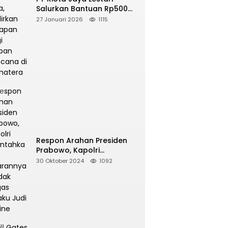
Salurkan Bantuan Rp500
Juta, Hadirkan Harapan
27 Januari 2026
1115
bagi Korban Bencana di
Sumatera
Respon Arahan Presiden
Prabowo, Kapolri
Perintahkan Jajarannya
30 Oktober 2024
1092
Tindak Tegas Pelaku Judi
Online