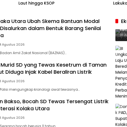
Laut hingga KSOP
Lakuka
laka Utara Ubah Skema Bantuan Modal
E
Inf
 Disalurkan dalam Bentuk Barang Senilai
Per
ta
Ke
31 J
4 Agustus 2026
Badan Amil Zakat Nasional (BAZNAS)…
si, Murid SD yang Tewas Kesetrum di Taman
ut Diduga Injak Kabel Beraliran Listrik
3 Agustus 2026
Polisi mengungkap kronologi awal tewasnya…
n Bakso, Bocah SD Tewas Tersengat Listrik
iterasi Kolaka Utara
3 Agustus 2026
Seorang bocah berusia 11 tahun…