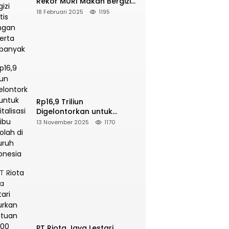
Rekor MURI Makan Bergizi
Gratis Dengan Peserta
18 Februari 2025
1195
Terbanyak
Rp16,9 Triliun
Digelontorkan untuk
Revitalisasi 16 Ribu Sekolah
13 November 2025
1170
di Seluruh Indonesia
PT Riota Jaya Lestari