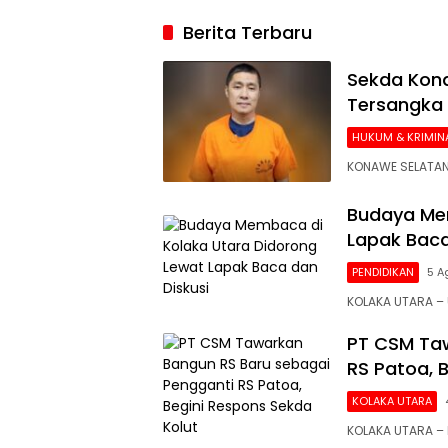
2026, Argenti
Berita Terbaru
Gigit Jari
Sekda Kona
Tersangka
HUKUM & KRIMIN
KONAWE SELATAN
Budaya Mem
Lapak Baca
PENDIDIKAN
5 A
KOLAKA UTARA 
PT CSM Taw
RS Patoa, 
KOLAKA UTARA
KOLAKA UTARA –
Siaran