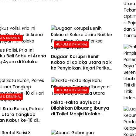
 & KRIMINAL
HUKUM & KRIMINAL
s Polisi, Pria Ini
u Beli Sabu di Arena
Dugaan Korupsi Benih
 Ayam di Kolaka
Kakao di Kolaka Utara Naik
ke Penyidikan, Kejari Periksa
Sejumlah Pihak
HUKUM & KRIMINAL
 & KRIMINAL
Fakta-Fakta Bayi Baru
Dilahirkan Dibuang Ibunya
l Satu Buron, Polres
di Toilet Masjid Kolaka
 Utara Tangkap
Utara
n Kabur ke-10 di
e-21 Pengejaran