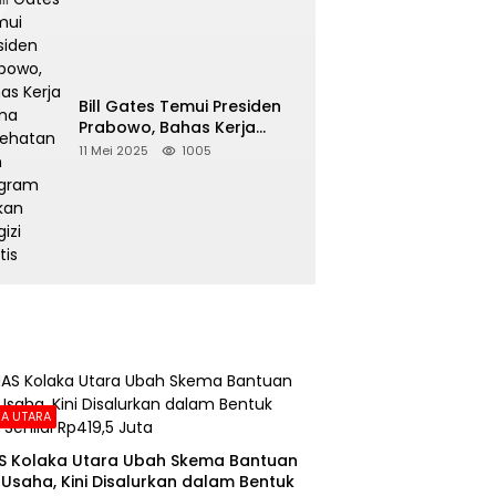
Bill Gates Temui Presiden
Prabowo, Bahas Kerja
Sama Kesehatan dan
11 Mei 2025
1005
Program Makan Bergizi
Gratis
A UTARA
S Kolaka Utara Ubah Skema Bantuan
Usaha, Kini Disalurkan dalam Bentuk