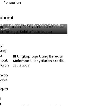
n Pencarian
konomi
lasi Sultra Juni 2026 Tembus 4,68
sen, Baubau Tertinggi, Kolaka Posisi
dua
uli 2026
BI Ungkap Laju Uang Beredar
Melambat, Penyaluran Kredit
Perbankan Meningkat
29 Juli 2026