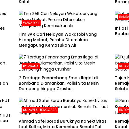
Kolut
Barang
BAUB
WAKATOBI
des
Inflas
Baubau
Tim SAR Cari Nelayan Wakatobi yang
Hilang Melaut, Perahu Ditemukan
Mengapung Kemasukan Air
BOMBANA
BUTON
7 Terduga Penambang Emas Ilegal di
Tujuh 
elah
Bombana Diamankan, Polisi Sita Mesin
Remaja
Dompeng hingga Crusher
Selata
SULAWESI TENGGARA
BUTON
n HUT
usua
Ahmad Safei Soroti Buruknya Konektivitas
Remaja
Laut Sultra, Minta Kemenhub Benahi Tol
Kapal 