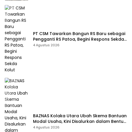
PT CSM Tawarkan Bangun RS Baru sebagai
Pengganti RS Patoa, Begini Respons Sekda
Kolut
4 Agustus 2026
BAZNAS Kolaka Utara Ubah Skema Bantuan
Modal Usaha, Kini Disalurkan dalam Bentuk
Barang Senilai Rp419,5 Juta
4 Agustus 2026