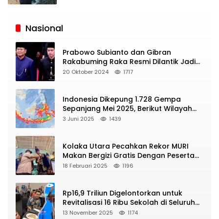
Siaran
Publik
Nasional
Prabowo Subianto dan Gibran
Rakabuming Raka Resmi Dilantik Jadi
Presiden dan Wapres RI
20 Oktober 2024
1717
Indonesia Dikepung 1.728 Gempa
Sepanjang Mei 2025, Berikut Wilayah
Yang Intens Diguncang!
3 Juni 2025
1439
Kolaka Utara Pecahkan Rekor MURI
Makan Bergizi Gratis Dengan Peserta
Terbanyak
18 Februari 2025
1196
Rp16,9 Triliun Digelontorkan untuk
Revitalisasi 16 Ribu Sekolah di Seluruh
Indonesia
13 November 2025
1174