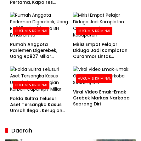
Pertama, Kapolres
Kolaka Utara Sarankan 7
Buronan Segera
Menyerahkan Diri
HUKUM & KRIMINAL
HUKUM & KRIMINAL
Rumah Anggota
Miris! Empat Pelajar
Parlemen Digerebek,
Diduga Jadi Komplotan
Uang Rp927 Miliar
Curanmor Lintas
hingga BH Emas Disita
Kabupaten
HUKUM & KRIMINAL
HUKUM & KRIMINAL
Viral Video Emak-Emak
Grebek Markas Narkoba
Polda Sultra Telusuri
Seorang Diri
Aset Tersangka Kasus
Umrah Ilegal, Kerugian
Korban Capai Rp7 Miliar
Daerah