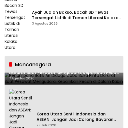
Ayah Jualan Bakso, Bocah SD Tewas
Tersengat Listrik di Taman Literasi Kolaka
Utara
3 Agustus 2026
Mancanegara
Penumpang Batik Air Diduga Coba Buka Pintu
Darurat Saat Pesawat Mengudara, Kepanikan Pecah
di Dalam Kabin
7 Agustus 2026
Korea Utara Sentil Indonesia dan
ASEAN: Jangan Jadi Corong Bayaran
Amerika Serikat
29 Juli 2026