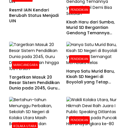
Resmi! IAIN Kendari
PENDIDIKAN
Berubah Status Menjadi
UIN
Kisah Haru dari Sumba,
Murid SD Bergantian
Gendong Temannya
yang Difabel Demi Bisa
Sekolah
PENDIDIKAN
MANCANEGARA
Hanya Satu Murid Baru,
Kisah SD Negeri di
Targetkan Masuk 20
Boyolali yang Tetap
Besar Sistem Pendidikan
Semangat Membuka
Dunia pada 2045, Guru
Kelas
Dapat Tunjangan hingga
100 Persen
PENDIDIKAN
KOLAKA UTARA