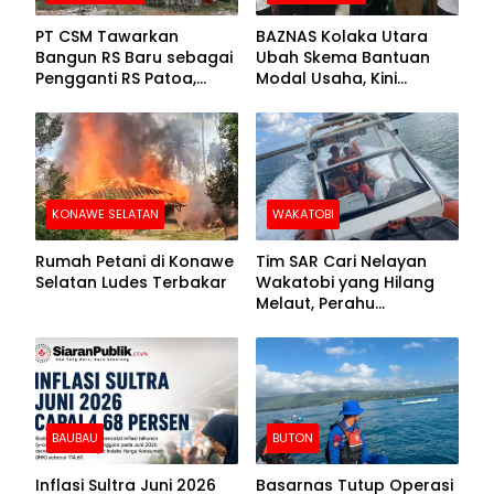
PT CSM Tawarkan
BAZNAS Kolaka Utara
Bangun RS Baru sebagai
Ubah Skema Bantuan
Pengganti RS Patoa,
Modal Usaha, Kini
Begini Respons Sekda
Disalurkan dalam Bentuk
Kolut
Barang Senilai Rp419,5
Juta
KONAWE SELATAN
WAKATOBI
Rumah Petani di Konawe
Tim SAR Cari Nelayan
Selatan Ludes Terbakar
Wakatobi yang Hilang
Melaut, Perahu
Ditemukan Mengapung
Kemasukan Air
BAUBAU
BUTON
Inflasi Sultra Juni 2026
Basarnas Tutup Operasi