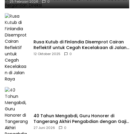
25 Februari 2026
0
Rusa Kutub di Finlandia Disemprot Cairan
Reflektif untuk Cegah Kecelakaan di Jalan
Raya
12 Oktober 2025
0
40 Tahun Mengabdi, Guru Honorer di
Tangerang Akhiri Pengabdian dengan Gaji
Rp414 Ribu
27 Juni 2026
0