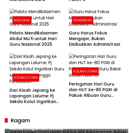
NASIONAL
PENDIDIKAN
Pidato Mendikdasmen
Guru Harus Fokus
Abdul Mu’ti untuk Hari
Mengajar, Bukan
Guru Nasional 2025
Disibukkan Administrasi
KOLAKA UTARA
KOLAKA UTARA
Peringatan Hari Guru
dan HUT ke-80 PGRI di
Dari Kisah Jepang ke
Pakue: Ribuan Guru
Lapangan Lalume: Pj
Bakal Sesaki Lalume!
Sekda Kolut Ingatkan
Guru sebagai
Penyangga Peradaban
Ragam
Sekda Kolaka Utara Hadiri RUPSLB BPR Bahteramas,
Bahas Pergantian Direksi