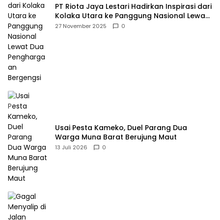
PT Riota Jaya Lestari Hadirkan Inspirasi dari
Kolaka Utara ke Panggung Nasional Lewat
Dua Penghargaan Bergengsi
27 November 2025
0
Usai Pesta Kameko, Duel Parang Dua
Warga Muna Barat Berujung Maut
13 Juli 2026
0