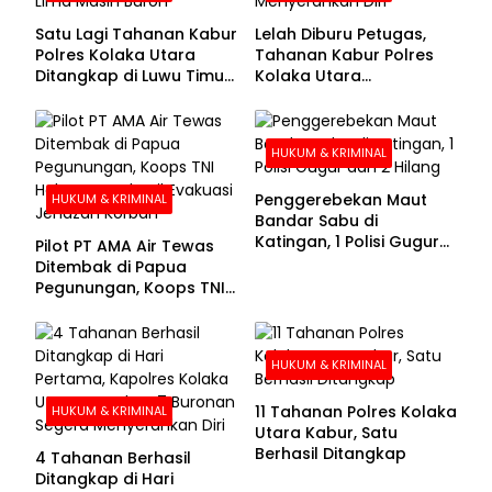
Satu Lagi Tahanan Kabur
Lelah Diburu Petugas,
Polres Kolaka Utara
Tahanan Kabur Polres
Ditangkap di Luwu Timur,
Kolaka Utara
Lima Masih Buron
Menyerahkan Diri
HUKUM & KRIMINAL
Penggerebekan Maut
HUKUM & KRIMINAL
Bandar Sabu di
Katingan, 1 Polisi Gugur
Pilot PT AMA Air Tewas
dan 2 Hilang
Ditembak di Papua
Pegunungan, Koops TNI
Habema Berhasil
Evakuasi Jenazah
Korban
HUKUM & KRIMINAL
11 Tahanan Polres Kolaka
HUKUM & KRIMINAL
Utara Kabur, Satu
Berhasil Ditangkap
4 Tahanan Berhasil
Ditangkap di Hari