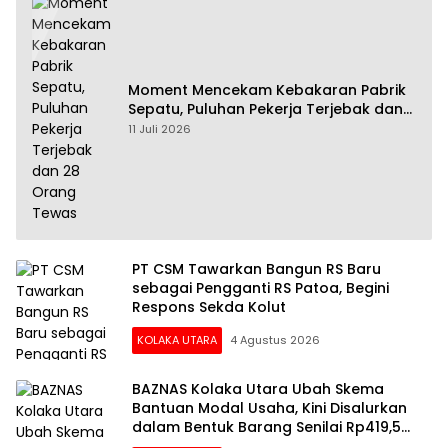
Moment Mencekam Kebakaran Pabrik
Sepatu, Puluhan Pekerja Terjebak dan
28 Orang Tewas
11 Juli 2026
PT CSM Tawarkan Bangun RS Baru
sebagai Pengganti RS Patoa, Begini
Respons Sekda Kolut
KOLAKA UTARA
4 Agustus 2026
BAZNAS Kolaka Utara Ubah Skema
Bantuan Modal Usaha, Kini Disalurkan
dalam Bentuk Barang Senilai Rp419,5
Juta