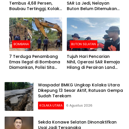
Tembus 4,68 Persen,
SAR La Jedi, Nelayan
Baubau Tertinggi, Kolaka
Buton Belum Ditemukan
Posisi Kedua
Setelah Sepekan Dicari
BOMBANA
BUTON SELATAN
7 Terduga Penambang
Tujuh Hari Pencarian
Emas Ilegal di Bombana
Nihil, Operasi SAR Remaja
Diamankan, Polisi Sita
Hilang di Perairan Lande
Mesin Dompeng hingga
Buton Selatan Dihentikan
Crusher
Waspada! BMKG Ungkap Kolaka Utara
Dikepung 13 Sesar Aktif, Ratusan Gempa
Sudah Terekam
KOLAKA UTARA
6 Agustus 2026
Sekda Konawe Selatan Dinonaktifkan
Usai Jadi Tersangka