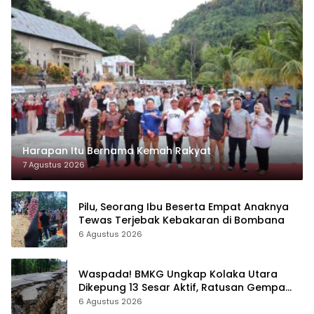
Harapan Itu Bernama Kemah Rakyat
7 Agustus 2026
Pilu, Seorang Ibu Beserta Empat Anaknya
Tewas Terjebak Kebakaran di Bombana
6 Agustus 2026
Waspada! BMKG Ungkap Kolaka Utara
Dikepung 13 Sesar Aktif, Ratusan Gempa
Sudah Terekam
6 Agustus 2026