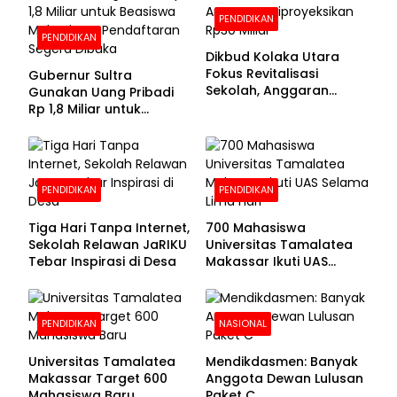
PENDIDIKAN
PENDIDIKAN
Dikbud Kolaka Utara
Fokus Revitalisasi
Gubernur Sultra
Sekolah, Anggaran
Gunakan Uang Pribadi
Diproyeksikan Rp30
Rp 1,8 Miliar untuk
Miliar
Beasiswa Mahasiswa,
Pendaftaran Segera
Dibuka
PENDIDIKAN
PENDIDIKAN
Tiga Hari Tanpa Internet,
700 Mahasiswa
Sekolah Relawan JaRIKU
Universitas Tamalatea
Tebar Inspirasi di Desa
Makassar Ikuti UAS
Selama Lima Hari
PENDIDIKAN
NASIONAL
Universitas Tamalatea
Mendikdasmen: Banyak
Makassar Target 600
Anggota Dewan Lulusan
Mahasiswa Baru
Paket C