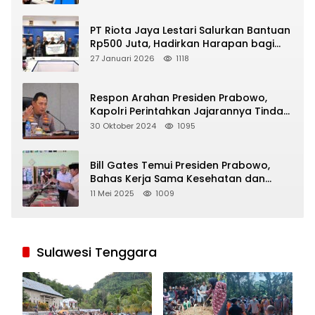
PT Riota Jaya Lestari Salurkan Bantuan
Rp500 Juta, Hadirkan Harapan bagi
Korban Bencana di Sumatera
27 Januari 2026
1118
Respon Arahan Presiden Prabowo,
Kapolri Perintahkan Jajarannya Tindak
Tegas Pelaku Judi Online
30 Oktober 2024
1095
Bill Gates Temui Presiden Prabowo,
Bahas Kerja Sama Kesehatan dan
Program Makan Bergizi Gratis
11 Mei 2025
1009
Sulawesi Tenggara