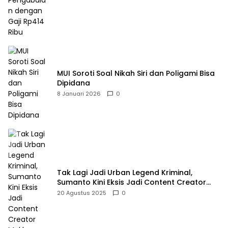
MUI Soroti Soal Nikah Siri dan Poligami Bisa
Dipidana
8 Januari 2026
0
Tak Lagi Jadi Urban Legend Kriminal,
Sumanto Kini Eksis Jadi Content Creator
Mukbang
20 Agustus 2025
0