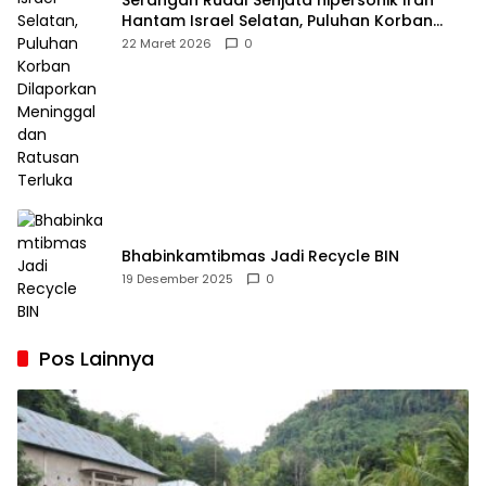
Serangan Rudal Senjata hipersonik Iran
Hantam Israel Selatan, Puluhan Korban
Dilaporkan Meninggal dan Ratusan Terluka
22 Maret 2026
0
Bhabinkamtibmas Jadi Recycle BIN
19 Desember 2025
0
Pos Lainnya