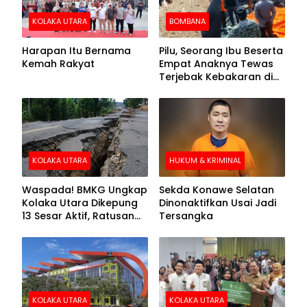
KOLAKA UTARA
BOMBANA
Harapan Itu Bernama
Pilu, Seorang Ibu Beserta
Kemah Rakyat
Empat Anaknya Tewas
Terjebak Kebakaran di
Bombana
KOLAKA UTARA
HUKUM & KRIMINAL
Waspada! BMKG Ungkap
Sekda Konawe Selatan
Kolaka Utara Dikepung
Dinonaktifkan Usai Jadi
13 Sesar Aktif, Ratusan
Tersangka
Gempa Sudah Terekam
KOLAKA UTARA
KOLAKA UTARA