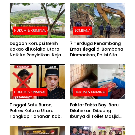
HUKUM & KRIMINAL
BOMBANA
Dugaan Korupsi Benih
7 Terduga Penambang
Kakao di Kolaka Utara
Emas Ilegal di Bombana
Naik ke Penyidikan, Kejari
Diamankan, Polisi Sita
Periksa Sejumlah Pihak
Mesin Dompeng hingga
Crusher
HUKUM & KRIMINAL
HUKUM & KRIMINAL
Tinggal Satu Buron,
Fakta-Fakta Bayi Baru
Polres Kolaka Utara
Dilahirkan Dibuang
Tangkap Tahanan Kabur
Ibunya di Toilet Masjid
ke-10 di Hari ke-21
Kolaka Utara
Pengejaran