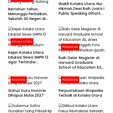
Wakili Kolaka Utara, Nur
Hikmah Dewi Raih Juara I
Bertahun-tahun
Public Speaking Ditlantas
Menunggu Perbaikan,
Polda Sultra pada
Sekolah SD Negeri di
Puncak Hari
Kolaka Utara Masih
Bhayangkara ke-80
Beralas Tanah dan
Dinding Bolong-bolong
KOLAKA UTARA
PENDIDIKAN
Kejari Kolaka Utara
Edukasi Siswa SMPN 12
Raih Gelar Magister di
agar Terhindar
Harvard Graduate
Pelanggaran Hukum
School of Education AS,
Anies Baswedan Unggah
Foto Putrinya Perlihatkan
NASIONAL
PENDIDIKAN
Ijazah
Status Guru Honorer
Perpustakaan Woipedia
Dihapus Mulai 2027
Terbaik di Kolaka Utara