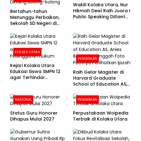
Wakili Kolaka Utara, Nur
Hikmah Dewi Raih Juara I
Bertahun-tahun
Public Speaking Ditlantas
Menunggu Perbaikan,
Polda Sultra pada
Sekolah SD Negeri di
Puncak Hari
Kolaka Utara Masih
Bhayangkara ke-80
Beralas Tanah dan
Dinding Bolong-bolong
KOLAKA UTARA
PENDIDIKAN
Kejari Kolaka Utara
Edukasi Siswa SMPN 12
Raih Gelar Magister di
agar Terhindar
Harvard Graduate
Pelanggaran Hukum
School of Education AS,
Anies Baswedan Unggah
Foto Putrinya Perlihatkan
NASIONAL
PENDIDIKAN
Ijazah
Status Guru Honorer
Perpustakaan Woipedia
Dihapus Mulai 2027
Terbaik di Kolaka Utara