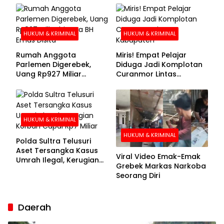
Buronan Segera
Menyerahkan Diri
HUKUM & KRIMINAL
HUKUM & KRIMINAL
Rumah Anggota
Miris! Empat Pelajar
Parlemen Digerebek,
Diduga Jadi Komplotan
Uang Rp927 Miliar
Curanmor Lintas
hingga BH Emas Disita
Kabupaten
HUKUM & KRIMINAL
HUKUM & KRIMINAL
Polda Sultra Telusuri
Aset Tersangka Kasus
Viral Video Emak-Emak
Umrah Ilegal, Kerugian
Grebek Markas Narkoba
Korban Capai Rp7 Miliar
Seorang Diri
Daerah