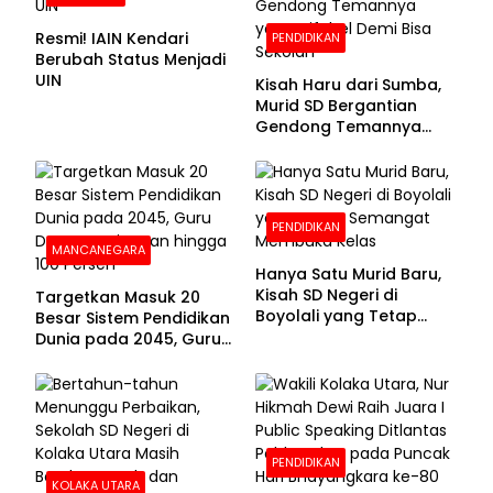
Resmi! IAIN Kendari
PENDIDIKAN
Berubah Status Menjadi
UIN
Kisah Haru dari Sumba,
Murid SD Bergantian
Gendong Temannya
yang Difabel Demi Bisa
Sekolah
PENDIDIKAN
MANCANEGARA
Hanya Satu Murid Baru,
Kisah SD Negeri di
Targetkan Masuk 20
Boyolali yang Tetap
Besar Sistem Pendidikan
Semangat Membuka
Dunia pada 2045, Guru
Kelas
Dapat Tunjangan hingga
100 Persen
PENDIDIKAN
KOLAKA UTARA