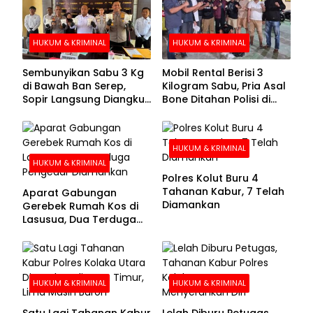
HUKUM & KRIMINAL
HUKUM & KRIMINAL
Sembunyikan Sabu 3 Kg
Mobil Rental Berisi 3
di Bawah Ban Serep,
Kilogram Sabu, Pria Asal
Sopir Langsung Diangkut
Bone Ditahan Polisi di
Polisi
Kolaka
HUKUM & KRIMINAL
HUKUM & KRIMINAL
Polres Kolut Buru 4
Tahanan Kabur, 7 Telah
Aparat Gabungan
Diamankan
Gerebek Rumah Kos di
Lasusua, Dua Terduga
Pengedar Diamankan
HUKUM & KRIMINAL
HUKUM & KRIMINAL
Satu Lagi Tahanan Kabur
Lelah Diburu Petugas,