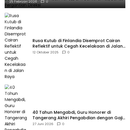
25 Februari 2026
0
Rusa Kutub di Finlandia Disemprot Cairan
Reflektif untuk Cegah Kecelakaan di Jalan
Raya
12 Oktober 2025
0
40 Tahun Mengabdi, Guru Honorer di
Tangerang Akhiri Pengabdian dengan Gaji
Rp414 Ribu
27 Juni 2026
0