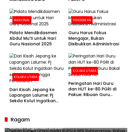
NASIONAL
PENDIDIKAN
Pidato Mendikdasmen
Guru Harus Fokus
Abdul Mu’ti untuk Hari
Mengajar, Bukan
Guru Nasional 2025
Disibukkan Administrasi
KOLAKA UTARA
KOLAKA UTARA
Peringatan Hari Guru
dan HUT ke-80 PGRI di
Dari Kisah Jepang ke
Pakue: Ribuan Guru
Lapangan Lalume: Pj
Bakal Sesaki Lalume!
Sekda Kolut Ingatkan
Guru sebagai
Penyangga Peradaban
Ragam
Sekda Kolaka Utara Hadiri RUPSLB BPR Bahteramas,
Bahas Pergantian Direksi