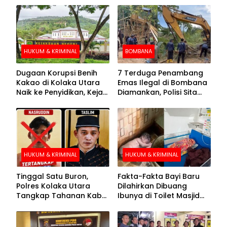
HUKUM & KRIMINAL
BOMBANA
Dugaan Korupsi Benih
7 Terduga Penambang
Kakao di Kolaka Utara
Emas Ilegal di Bombana
Naik ke Penyidikan, Kejari
Diamankan, Polisi Sita
Periksa Sejumlah Pihak
Mesin Dompeng hingga
Crusher
HUKUM & KRIMINAL
HUKUM & KRIMINAL
Tinggal Satu Buron,
Fakta-Fakta Bayi Baru
Polres Kolaka Utara
Dilahirkan Dibuang
Tangkap Tahanan Kabur
Ibunya di Toilet Masjid
ke-10 di Hari ke-21
Kolaka Utara
Pengejaran