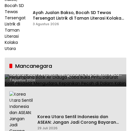
Ayah Jualan Bakso, Bocah SD Tewas
Tersengat Listrik di Taman Literasi Kolaka
Utara
3 Agustus 2026
Mancanegara
Penumpang Batik Air Diduga Coba Buka Pintu
Darurat Saat Pesawat Mengudara, Kepanikan Pecah
di Dalam Kabin
7 Agustus 2026
Korea Utara Sentil Indonesia dan
ASEAN: Jangan Jadi Corong Bayaran
Amerika Serikat
29 Juli 2026