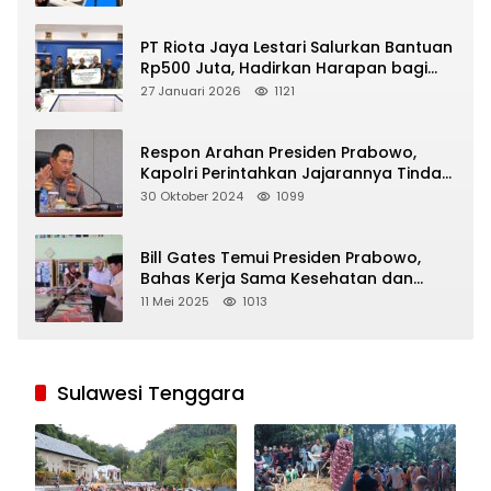
PT Riota Jaya Lestari Salurkan Bantuan
Rp500 Juta, Hadirkan Harapan bagi
Korban Bencana di Sumatera
27 Januari 2026
1121
Respon Arahan Presiden Prabowo,
Kapolri Perintahkan Jajarannya Tindak
Tegas Pelaku Judi Online
30 Oktober 2024
1099
Bill Gates Temui Presiden Prabowo,
Bahas Kerja Sama Kesehatan dan
Program Makan Bergizi Gratis
11 Mei 2025
1013
Sulawesi Tenggara