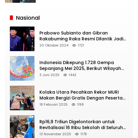
Siaran
Publik
Nasional
Prabowo Subianto dan Gibran
Rakabuming Raka Resmi Dilantik Jadi
Presiden dan Wapres RI
20 Oktober 2024
1721
Indonesia Dikepung 1.728 Gempa
Sepanjang Mei 2025, Berikut Wilayah
Yang Intens Diguncang!
3 Juni 2025
1442
Kolaka Utara Pecahkan Rekor MURI
Makan Bergizi Gratis Dengan Peserta
Terbanyak
18 Februari 2025
1198
Rp16,9 Triliun Digelontorkan untuk
Revitalisasi 16 Ribu Sekolah di Seluruh
Indonesia
13 November 2025
1178