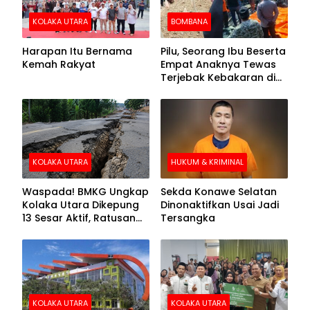
KOLAKA UTARA
BOMBANA
Harapan Itu Bernama
Pilu, Seorang Ibu Beserta
Kemah Rakyat
Empat Anaknya Tewas
Terjebak Kebakaran di
Bombana
KOLAKA UTARA
HUKUM & KRIMINAL
Waspada! BMKG Ungkap
Sekda Konawe Selatan
Kolaka Utara Dikepung
Dinonaktifkan Usai Jadi
13 Sesar Aktif, Ratusan
Tersangka
Gempa Sudah Terekam
KOLAKA UTARA
KOLAKA UTARA