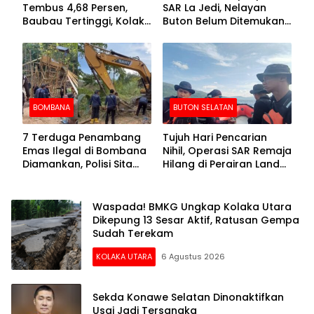
Tembus 4,68 Persen,
SAR La Jedi, Nelayan
Baubau Tertinggi, Kolaka
Buton Belum Ditemukan
Posisi Kedua
Setelah Sepekan Dicari
BOMBANA
BUTON SELATAN
7 Terduga Penambang
Tujuh Hari Pencarian
Emas Ilegal di Bombana
Nihil, Operasi SAR Remaja
Diamankan, Polisi Sita
Hilang di Perairan Lande
Mesin Dompeng hingga
Buton Selatan Dihentikan
Crusher
Waspada! BMKG Ungkap Kolaka Utara
Dikepung 13 Sesar Aktif, Ratusan Gempa
Sudah Terekam
KOLAKA UTARA
6 Agustus 2026
Sekda Konawe Selatan Dinonaktifkan
Usai Jadi Tersangka