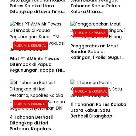
Polres Kolaka Utara
Tahanan Kabur Polres
Ditangkap di Luwu Timur,
Kolaka Utara
Lima Masih Buron
Menyerahkan Diri
HUKUM & KRIMINAL
Penggerebekan Maut
HUKUM & KRIMINAL
Bandar Sabu di
Katingan, 1 Polisi Gugur
Pilot PT AMA Air Tewas
dan 2 Hilang
Ditembak di Papua
Pegunungan, Koops TNI
Habema Berhasil
Evakuasi Jenazah
Korban
HUKUM & KRIMINAL
11 Tahanan Polres Kolaka
HUKUM & KRIMINAL
Utara Kabur, Satu
Berhasil Ditangkap
4 Tahanan Berhasil
Ditangkap di Hari
Pertama, Kapolres
Kolaka Utara Sarankan 7