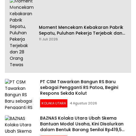
Moment Mencekam Kebakaran Pabrik
Sepatu, Puluhan Pekerja Terjebak dan
28 Orang Tewas
11 Juli 2026
PT CSM Tawarkan Bangun RS Baru
sebagai Pengganti RS Patoa, Begini
Respons Sekda Kolut
KOLAKA UTARA
4 Agustus 2026
BAZNAS Kolaka Utara Ubah Skema
Bantuan Modal Usaha, Kini Disalurkan
dalam Bentuk Barang Senilai Rp419,5
Juta