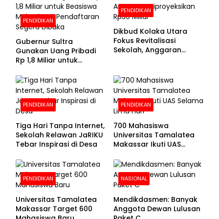
PENDIDIKAN
PENDIDIKAN
Dikbud Kolaka Utara
Fokus Revitalisasi
Gubernur Sultra
Sekolah, Anggaran
Gunakan Uang Pribadi
Diproyeksikan Rp30
Rp 1,8 Miliar untuk
Miliar
Beasiswa Mahasiswa,
Pendaftaran Segera
Dibuka
PENDIDIKAN
PENDIDIKAN
Tiga Hari Tanpa Internet,
700 Mahasiswa
Sekolah Relawan JaRIKU
Universitas Tamalatea
Tebar Inspirasi di Desa
Makassar Ikuti UAS
Selama Lima Hari
PENDIDIKAN
NASIONAL
Universitas Tamalatea
Mendikdasmen: Banyak
Makassar Target 600
Anggota Dewan Lulusan
Mahasiswa Baru
Paket C