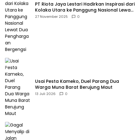
PT Riota Jaya Lestari Hadirkan Inspirasi dari
Kolaka Utara ke Panggung Nasional Lewat
Dua Penghargaan Bergengsi
27 November 2025
0
Usai Pesta Kameko, Duel Parang Dua
Warga Muna Barat Berujung Maut
13 Juli 2026
0