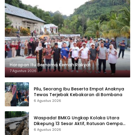
Harapan Itu Bernama Kemah Rakyat
7 Agustus 2026
Pilu, Seorang Ibu Beserta Empat Anaknya
Tewas Terjebak Kebakaran di Bombana
6 Agustus 2026
Waspada! BMKG Ungkap Kolaka Utara
Dikepung 13 Sesar Aktif, Ratusan Gempa
Sudah Terekam
6 Agustus 2026