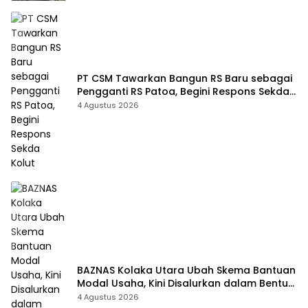
PT CSM Tawarkan Bangun RS Baru sebagai
Pengganti RS Patoa, Begini Respons Sekda
Kolut
4 Agustus 2026
BAZNAS Kolaka Utara Ubah Skema Bantuan
Modal Usaha, Kini Disalurkan dalam Bentuk
Barang Senilai Rp419,5 Juta
4 Agustus 2026