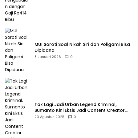
MUI Soroti Soal Nikah Siri dan Poligami Bisa
Dipidana
8 Januari 2026
0
Tak Lagi Jadi Urban Legend Kriminal,
Sumanto Kini Eksis Jadi Content Creator
Mukbang
20 Agustus 2025
0