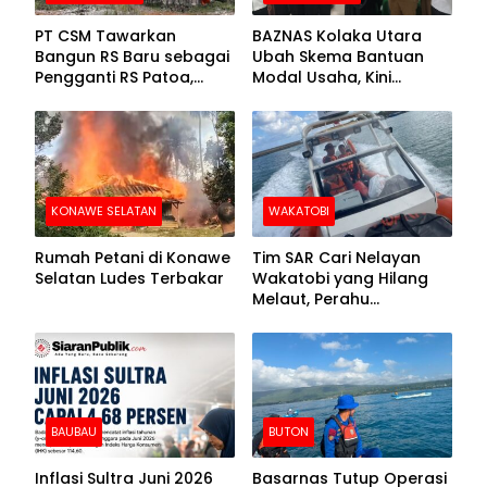
PT CSM Tawarkan
BAZNAS Kolaka Utara
Bangun RS Baru sebagai
Ubah Skema Bantuan
Pengganti RS Patoa,
Modal Usaha, Kini
Begini Respons Sekda
Disalurkan dalam Bentuk
Kolut
Barang Senilai Rp419,5
Juta
KONAWE SELATAN
WAKATOBI
Rumah Petani di Konawe
Tim SAR Cari Nelayan
Selatan Ludes Terbakar
Wakatobi yang Hilang
Melaut, Perahu
Ditemukan Mengapung
Kemasukan Air
BAUBAU
BUTON
Inflasi Sultra Juni 2026
Basarnas Tutup Operasi