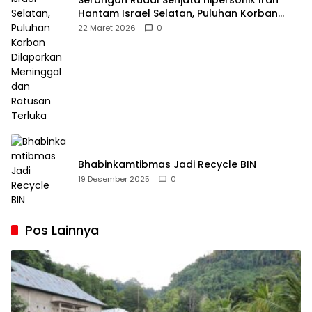
Serangan Rudal Senjata hipersonik Iran
Hantam Israel Selatan, Puluhan Korban
Dilaporkan Meninggal dan Ratusan Terluka
22 Maret 2026
0
Bhabinkamtibmas Jadi Recycle BIN
19 Desember 2025
0
Pos Lainnya