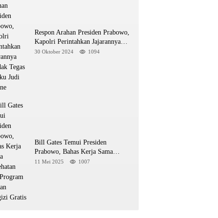
Respon Arahan Presiden Prabowo,
Kapolri Perintahkan Jajarannya
Tindak Tegas Pelaku Judi Online
30 Oktober 2024
1094
Bill Gates Temui Presiden
Prabowo, Bahas Kerja Sama
Kesehatan dan Program Makan
11 Mei 2025
1007
Bergizi Gratis