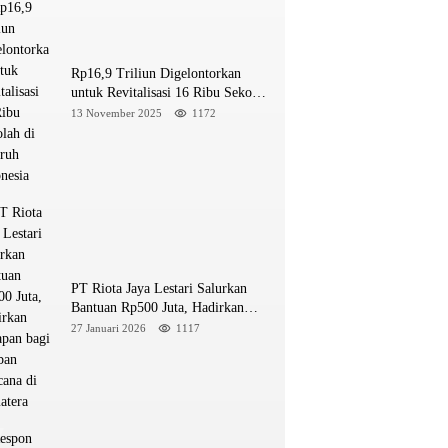
Rp16,9 Triliun Digelontorkan
untuk Revitalisasi 16 Ribu Sekolah
di Seluruh Indonesia
13 November 2025
1172
PT Riota Jaya Lestari Salurkan
Bantuan Rp500 Juta, Hadirkan
Harapan bagi Korban Bencana di
27 Januari 2026
1117
Sumatera