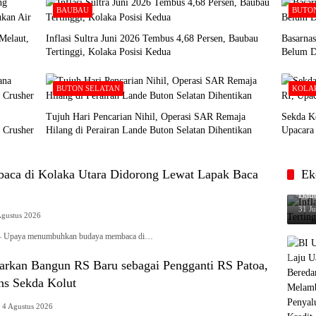
BAUBAU
BUTO
Melaut,
Inflasi Sultra Juni 2026 Tembus 4,68 Persen, Baubau
Basarna
Tertinggi, Kolaka Posisi Kedua
Belum D
BUTON SELATAN
KOLA
Tujuh Hari Pencarian Nihil, Operasi SAR Remaja
Sekda K
 Crusher
Hilang di Perairan Lande Buton Selatan Dihentikan
Upacara 
ca di Kolaka Utara Didorong Lewat Lapak Baca
Ek
Infl
Baub
31 Ju
Agustus 2026
paya menumbuhkan budaya membaca di…
kan Bangun RS Baru sebagai Pengganti RS Patoa,
ns Sekda Kolut
4 Agustus 2026