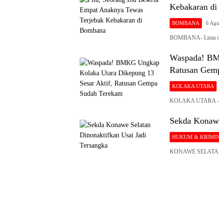
Kebakaran d
BOMBANA
6 Agu
BOMBANA- Lima oran
Waspada! BMK
Ratusan Gem
KOLAKA UTARA
KOLAKA UTARA – Ba
Sekda Konawe
HUKUM & KRIMI
KONAWE SELATAN – 
Siaran
Publik