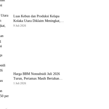
Luas Kebun dan Produksi Kelapa
Kolaka Utara Diklaim Meningkat,
Pemda Tawarkan Peluang Investasi
9 Juli 2026
Harga BBM Nonsubsidi Juli 2026
Turun, Pertamax Masih Bertahan
Rp16.250 per Liter
1 Juli 2026