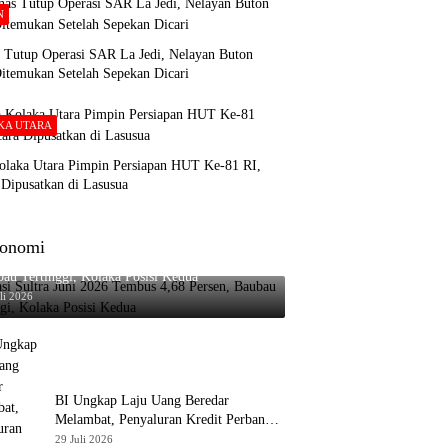
N
s Tutup Operasi SAR La Jedi, Nelayan Buton
itemukan Setelah Sepekan Dicari
KA UTARA
olaka Utara Pimpin Persiapan HUT Ke-81 RI,
Dipusatkan di Lasusua
onomi
asi Sultra Juni 2026 Tembus 4,68 Persen,
au Tertinggi, Kolaka Posisi Kedua
li 2026
BI Ungkap Laju Uang Beredar
Melambat, Penyaluran Kredit Perbankan
Meningkat
29 Juli 2026