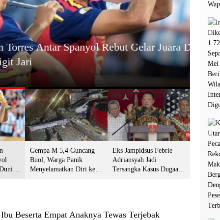
HEADL
tar Spanyol Rebut Gelar Juara Dunia
Gemp
Gun
13 Juli 2
n
Gempa M 5,4 Guncang
Eks Jampidsus Febrie
yol
Buol, Warga Panik
Adriansyah Jadi
 Dunia
Menyelamatkan Diri ke
Tersangka Kasus Dugaan
git Jari
Gunung
Korupsi dan TPPU PT
Asabri
g Ibu Beserta Empat Anaknya Tewas Terjebak