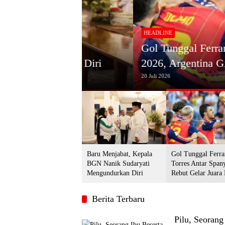
HEADLINE
Gol Tunggal Ferran Torres An
urkan Diri
2026, Argentina Gigit Jari
20 Juli 2026
Baru Menjabat, Kepala
Gol Tunggal Ferra
BGN Nanik Sudaryati
Torres Antar Span
Mengundurkan Diri
Rebut Gelar Juara
2026, Argentina Gi
Berita Terbaru
Pilu, Seoran