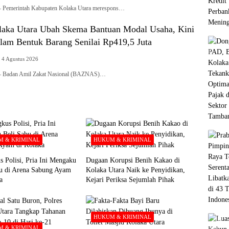
merintah Kabupaten Kolaka Utara merespons…
ka Utara Ubah Skema Bantuan Modal Usaha, Kini
alam Bentuk Barang Senilai Rp419,5 Juta
4 Agustus 2026
adan Amil Zakat Nasional (BAZNAS)…
 & KRIMINAL
HUKUM & KRIMINAL
s Polisi, Pria Ini Mengaku
Dugaan Korupsi Benih Kakao di
bu di Arena Sabung Ayam
Kolaka Utara Naik ke Penyidikan,
a
Kejari Periksa Sejumlah Pihak
HUKUM & KRIMINAL
 & KRIMINAL