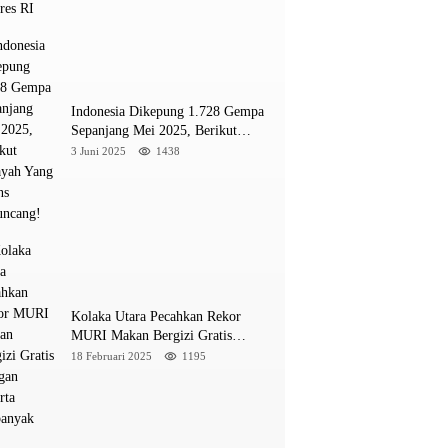
INE
a M 5,4 Guncang Buol, Warga Panik Menyelamat
Indonesia Dikepung 1.728 Gempa
ung
Sepanjang Mei 2025, Berikut
Wilayah Yang Intens Diguncang!
3 Juni 2025
1438
026
Kolaka Utara Pecahkan Rekor
MURI Makan Bergizi Gratis
Dengan Peserta Terbanyak
18 Februari 2025
1195