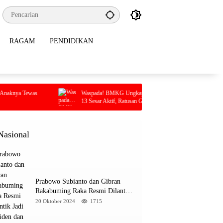
RAGAM
PENDIDIKAN
Waspada! BMKG Ungkap Kolaka Utara Dikepung
Sekda Konaw
13 Sesar Aktif, Ratusan Gempa Sudah Terekam
Tersangka
Nasional
Prabowo Subianto dan Gibran
Rakabuming Raka Resmi Dilantik
Jadi Presiden dan Wapres RI
20 Oktober 2024
1715