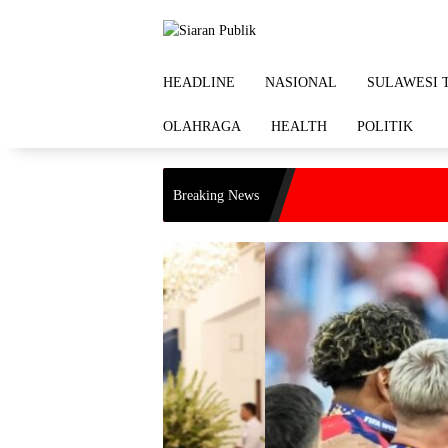
Langsung
ke
konten
HEADLINE
NASIONAL
SULAWESI 
OLAHRAGA
HEALTH
POLITIK
Breaking News