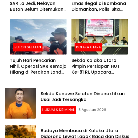
SAR La Jedi, Nelayan
Emas Ilegal di Bombana
Buton Belum Ditemukan
Diamankan, Polisi Sita
Setelah Sepekan Dicari
Mesin Dompeng hingga
Crusher
BUTON SELATAN
KOLAKA UTARA
Tujuh Hari Pencarian
Sekda Kolaka Utara
Nihil, Operasi SAR Remaja
Pimpin Persiapan HUT
Hilang di Perairan Lande
Ke-81 RI, Upacara
Buton Selatan Dihentikan
Dipusatkan di Lasusua
Sekda Konawe Selatan Dinonaktifkan
Usai Jadi Tersangka
HUKUM & KRIMINAL
5 Agustus 2026
Budaya Membaca di Kolaka Utara
Didorong Lewat Lapak Baca dan Diskusi