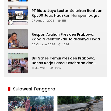
PT Riota Jaya Lestari Salurkan Bantuan
Rp500 Juta, Hadirkan Harapan bagi
Korban Bencana di Sumatera
27 Januari 2026
1118
Respon Arahan Presiden Prabowo,
Kapolri Perintahkan Jajarannya Tindak
Tegas Pelaku Judi Online
30 Oktober 2024
1094
Bill Gates Temui Presiden Prabowo,
Bahas Kerja Sama Kesehatan dan
Program Makan Bergizi Gratis
11 Mei 2025
1007
Sulawesi Tenggara