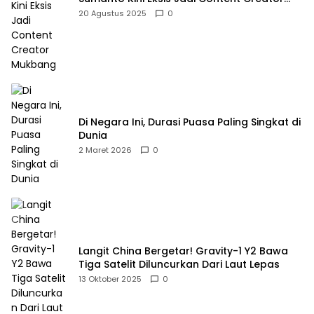
Mukbang
20 Agustus 2025
0
Di Negara Ini, Durasi Puasa Paling Singkat di
Dunia
2 Maret 2026
0
Langit China Bergetar! Gravity-1 Y2 Bawa
Tiga Satelit Diluncurkan Dari Laut Lepas
13 Oktober 2025
0