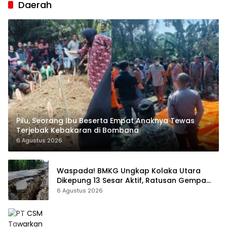
Daerah
Pilu, Seorang Ibu Beserta Empat Anaknya Tewas
Terjebak Kebakaran di Bombana
6 Agustus 2026
Waspada! BMKG Ungkap Kolaka Utara
Dikepung 13 Sesar Aktif, Ratusan Gempa
Sudah Terekam
6 Agustus 2026