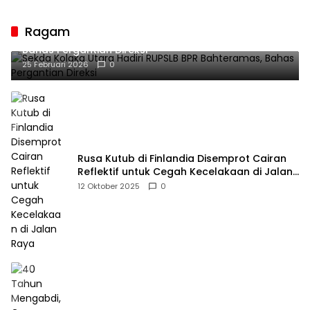
Guru sebagai
Penyangga Peradaban
Ragam
Sekda Kolaka Utara Hadiri RUPSLB BPR Bahteramas,
Bahas Pergantian Direksi
25 Februari 2026
0
Rusa Kutub di Finlandia Disemprot Cairan
Reflektif untuk Cegah Kecelakaan di Jalan
Raya
12 Oktober 2025
0