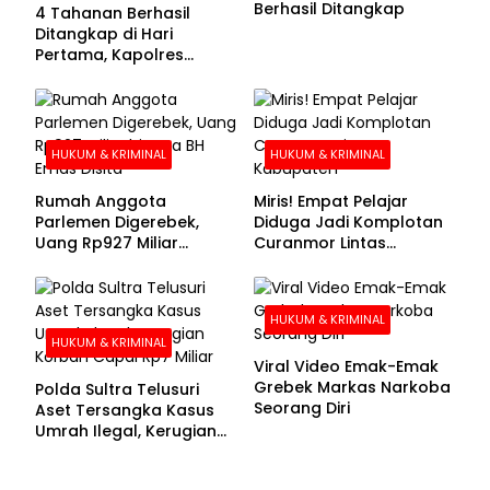
Berhasil Ditangkap
4 Tahanan Berhasil
Ditangkap di Hari
Pertama, Kapolres
Kolaka Utara Sarankan 7
Buronan Segera
Menyerahkan Diri
HUKUM & KRIMINAL
HUKUM & KRIMINAL
Rumah Anggota
Miris! Empat Pelajar
Parlemen Digerebek,
Diduga Jadi Komplotan
Uang Rp927 Miliar
Curanmor Lintas
hingga BH Emas Disita
Kabupaten
HUKUM & KRIMINAL
HUKUM & KRIMINAL
Viral Video Emak-Emak
Grebek Markas Narkoba
Polda Sultra Telusuri
Seorang Diri
Aset Tersangka Kasus
Umrah Ilegal, Kerugian
Korban Capai Rp7 Miliar