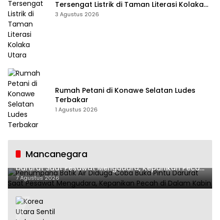
Tersengat Listrik di Taman Literasi Kolaka
Utara
3 Agustus 2026
Rumah Petani di Konawe Selatan Ludes
Terbakar
1 Agustus 2026
Mancanegara
Penumpang Batik Air Diduga Coba Buka Pintu
Darurat Saat Pesawat Mengudara, Kepanikan Pecah
di Dalam Kabin
7 Agustus 2026