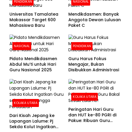
PENDIDIKAN
NASIONAL
Universitas Tamalatea
Mendikdasmen: Banyak
Makassar Target 600
Anggota Dewan Lulusan
Mahasiswa Baru
Paket C
NASIONAL
PENDIDIKAN
Pidato Mendikdasmen
Guru Harus Fokus
Abdul Mu’ti untuk Hari
Mengajar, Bukan
Guru Nasional 2025
Disibukkan Administrasi
KOLAKA UTARA
KOLAKA UTARA
Peringatan Hari Guru
dan HUT ke-80 PGRI di
Dari Kisah Jepang ke
Pakue: Ribuan Guru
Lapangan Lalume: Pj
Bakal Sesaki Lalume!
Sekda Kolut Ingatkan