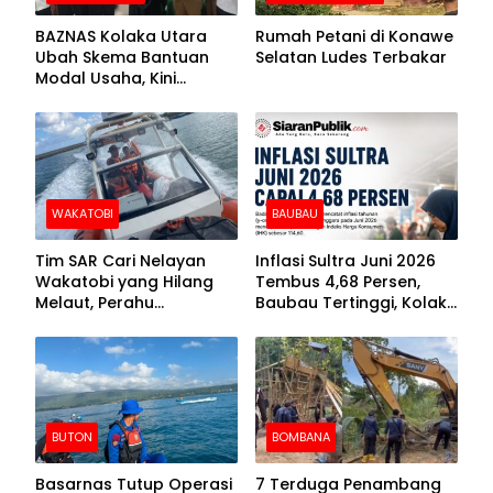
BAZNAS Kolaka Utara
Rumah Petani di Konawe
Ubah Skema Bantuan
Selatan Ludes Terbakar
Modal Usaha, Kini
Disalurkan dalam Bentuk
Barang Senilai Rp419,5
Juta
WAKATOBI
BAUBAU
Tim SAR Cari Nelayan
Inflasi Sultra Juni 2026
Wakatobi yang Hilang
Tembus 4,68 Persen,
Melaut, Perahu
Baubau Tertinggi, Kolaka
Ditemukan Mengapung
Posisi Kedua
Kemasukan Air
BUTON
BOMBANA
Basarnas Tutup Operasi
7 Terduga Penambang