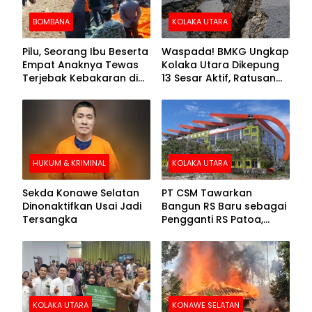
BOMBANA
KOLAKA UTARA
Pilu, Seorang Ibu Beserta
Waspada! BMKG Ungkap
Empat Anaknya Tewas
Kolaka Utara Dikepung
Terjebak Kebakaran di
13 Sesar Aktif, Ratusan
Bombana
Gempa Sudah Terekam
HUKUM & KRIMINAL
KOLAKA UTARA
Sekda Konawe Selatan
PT CSM Tawarkan
Dinonaktifkan Usai Jadi
Bangun RS Baru sebagai
Tersangka
Pengganti RS Patoa,
Begini Respons Sekda
Kolut
KOLAKA UTARA
KONAWE SELATAN