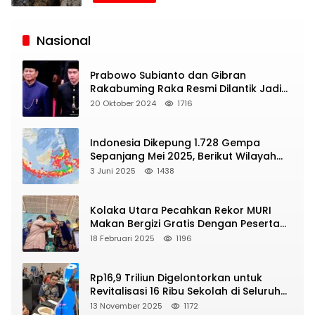
Siaran
Publik
Nasional
Prabowo Subianto dan Gibran
Rakabuming Raka Resmi Dilantik Jadi
Presiden dan Wapres RI
20 Oktober 2024
1716
Indonesia Dikepung 1.728 Gempa
Sepanjang Mei 2025, Berikut Wilayah
Yang Intens Diguncang!
3 Juni 2025
1438
Kolaka Utara Pecahkan Rekor MURI
Makan Bergizi Gratis Dengan Peserta
Terbanyak
18 Februari 2025
1196
Rp16,9 Triliun Digelontorkan untuk
Revitalisasi 16 Ribu Sekolah di Seluruh
Indonesia
13 November 2025
1172