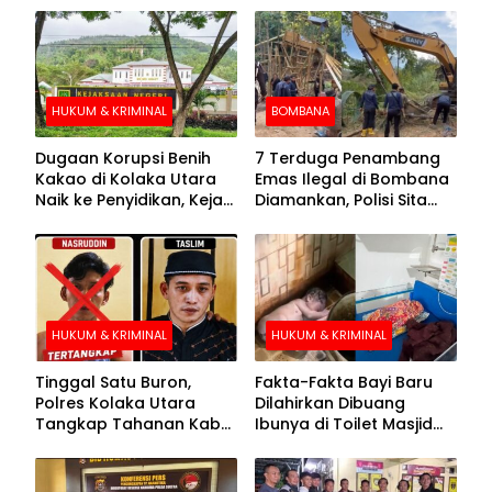
HUKUM & KRIMINAL
BOMBANA
Dugaan Korupsi Benih
7 Terduga Penambang
Kakao di Kolaka Utara
Emas Ilegal di Bombana
Naik ke Penyidikan, Kejari
Diamankan, Polisi Sita
Periksa Sejumlah Pihak
Mesin Dompeng hingga
Crusher
HUKUM & KRIMINAL
HUKUM & KRIMINAL
Tinggal Satu Buron,
Fakta-Fakta Bayi Baru
Polres Kolaka Utara
Dilahirkan Dibuang
Tangkap Tahanan Kabur
Ibunya di Toilet Masjid
ke-10 di Hari ke-21
Kolaka Utara
Pengejaran