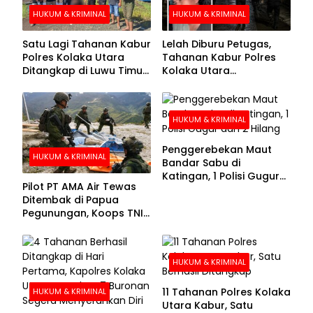
HUKUM & KRIMINAL
HUKUM & KRIMINAL
Satu Lagi Tahanan Kabur
Lelah Diburu Petugas,
Polres Kolaka Utara
Tahanan Kabur Polres
Ditangkap di Luwu Timur,
Kolaka Utara
Lima Masih Buron
Menyerahkan Diri
HUKUM & KRIMINAL
Penggerebekan Maut
HUKUM & KRIMINAL
Bandar Sabu di
Katingan, 1 Polisi Gugur
Pilot PT AMA Air Tewas
dan 2 Hilang
Ditembak di Papua
Pegunungan, Koops TNI
Habema Berhasil
Evakuasi Jenazah
Korban
HUKUM & KRIMINAL
11 Tahanan Polres Kolaka
HUKUM & KRIMINAL
Utara Kabur, Satu