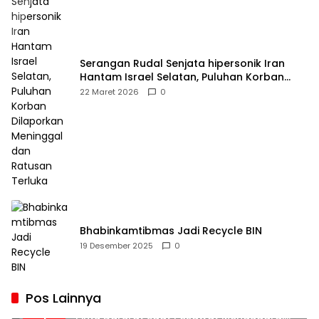
Serangan Rudal Senjata hipersonik Iran
Hantam Israel Selatan, Puluhan Korban
Dilaporkan Meninggal dan Ratusan Terluka
22 Maret 2026
0
Bhabinkamtibmas Jadi Recycle BIN
19 Desember 2025
0
Pos Lainnya
Penumpang Batik Air Diduga Coba Buka
1
Pintu Darurat Saat Pesawat Mengudara,