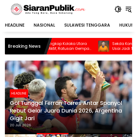
Langsung
ke
konten
HEADLINE
NASIONAL
SULAWESI TENGGARA
HUKUM 
p Kolaka Utara
Sekda Konawe Selatan Dinonaktifkan
Breaking News
if, Ratusan Gempa
Usai Jadi Tersangka
HEADLINE
Gol Tunggal Ferran Torres Antar Spanyol
Rebut Gelar Juara Dunia 2026, Argentina
Gigit Jari
20 Juli 2026