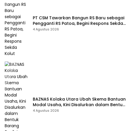
PT CSM Tawarkan Bangun RS Baru sebagai
Pengganti RS Patoa, Begini Respons Sekda
Kolut
4 Agustus 2026
BAZNAS Kolaka Utara Ubah Skema Bantuan
Modal Usaha, Kini Disalurkan dalam Bentuk
Barang Senilai Rp419,5 Juta
4 Agustus 2026