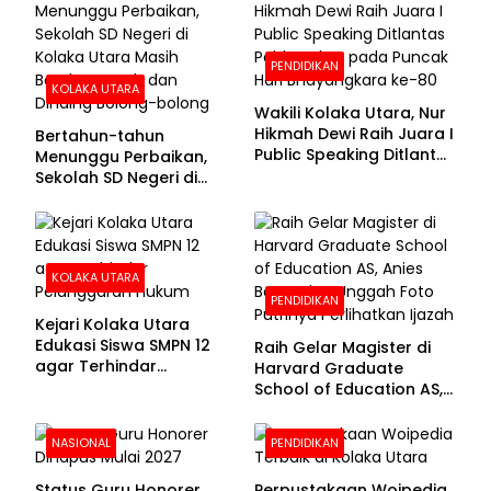
PENDIDIKAN
KOLAKA UTARA
Wakili Kolaka Utara, Nur
Hikmah Dewi Raih Juara I
Bertahun-tahun
Public Speaking Ditlantas
Menunggu Perbaikan,
Polda Sultra pada
Sekolah SD Negeri di
Puncak Hari
Kolaka Utara Masih
Bhayangkara ke-80
Beralas Tanah dan
Dinding Bolong-bolong
KOLAKA UTARA
PENDIDIKAN
Kejari Kolaka Utara
Edukasi Siswa SMPN 12
Raih Gelar Magister di
agar Terhindar
Harvard Graduate
Pelanggaran Hukum
School of Education AS,
Anies Baswedan Unggah
Foto Putrinya Perlihatkan
NASIONAL
PENDIDIKAN
Ijazah
Status Guru Honorer
Perpustakaan Woipedia