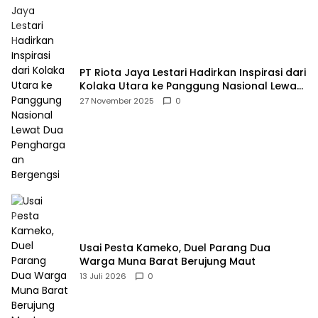
PT Riota Jaya Lestari Hadirkan Inspirasi dari
Kolaka Utara ke Panggung Nasional Lewat
Dua Penghargaan Bergengsi
27 November 2025
0
Usai Pesta Kameko, Duel Parang Dua
Warga Muna Barat Berujung Maut
13 Juli 2026
0