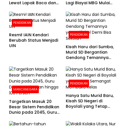
Lewat Lapak Baca dan
Lagi Biayai MBG Mulai
Diskusi
APBN 2028
PENDIDIKAN
Resmi! IAIN Kendari
PENDIDIKAN
Berubah Status Menjadi
UIN
Kisah Haru dari Sumba,
Murid SD Bergantian
Gendong Temannya
yang Difabel Demi Bisa
Sekolah
PENDIDIKAN
MANCANEGARA
Hanya Satu Murid Baru,
Kisah SD Negeri di
Targetkan Masuk 20
Boyolali yang Tetap
Besar Sistem Pendidikan
Semangat Membuka
Dunia pada 2045, Guru
Kelas
Dapat Tunjangan hingga
100 Persen